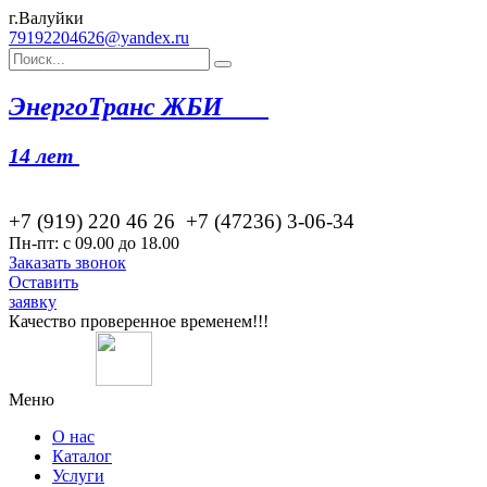
г.Валуйки
79192204626@yandex.ru
Эн
ергоТранс ЖБИ
14 лет
+7 (919) 220 46
26
+7 (47236) 3-06-34
Пн-пт: с 09.00 до 18.00
Заказать звонок
Оставить
заявку
Качество проверенное временем!!!
Меню
О нас
Каталог
Услуги