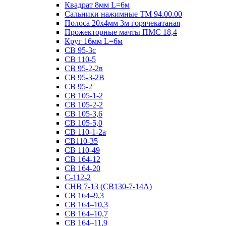
Квадрат 8мм L=6м
Сальники нажимные ТМ 94.00.00
Полоса 20х4мм 3м горячекатаная
Прожекторные мачты ПМС 18,4
Круг 16мм L=6м
СВ 95-3с
СВ 110-5
СВ 95-2-2в
СВ 95-3-2В
СВ 95-2
СВ 105-1-2
СВ 105-2-2
СВ 105-3,6
СВ 105-5,0
СВ 110-1-2а
СВ110-35
СВ 110-49
СВ 164-12
СВ 164-20
С-112-2
СНВ 7-13 (СВ130-7-14А)
СВ 164–9,3
СВ 164–10,3
СВ 164–10,7
СВ 164–11,9