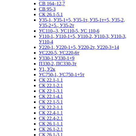
СВ 164–12,7
СВ 95-3
СК 26.1-5.1
У35-1, У35-1+5, У35-1т, У35-1т+5, У35-2,
У35-2+5., У35-2т
УС110--3, УС110-5, УС 110-6
У110-1, У110-1+5, У110-2, У110-3, У110-3,
У110-4
У220-1, У220-1+5, У220-2т, У220-3+14
УС220-5, УС220-6т
У330-1,У330-1+9
П330-2, ПС330-3т
У1, У2к
УС750-1, УС750-1+5т
СК 22.1-1.1
СК 22.1-2.1
СК 22.1-3.1
СК 22.1-4.1
СК 22.1-5.1
СК 22.2-1.1
СК 22.4-1.1
СК 22.4-2.1
СК 26.1-1.1
СК 26.1-2.1
СК 26.1-3.1