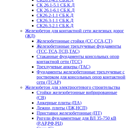
СК 26.1-5.1 СБ.К.Д
СК 26.1-6.1 СБ.К.Д
СК26.2-1.1 СБ.К.Д
СК26.3-1.1 СБ.К.Д
СК26.3-2.1 СБ.К.Д
Железобетон для контактной сети железных дорог
(ЖД)
Железобетонные стойки (СС,ССА,СТ)
Железобетонные трехлучевые фундаменты
(ТСС,ТСА,ТСП,ТАС)
Стаканные фундаменты консольных опор
контактной сети (ТСС)
Трехлучевые анкеры (ТАС)
Фундаменты железобетонные трехлучевые с
ростверком для консольных опор контактной
сети (ТСАР)
Железобетон для электросетевого строительства
Стойки железобетонные вибрированные
(СВ)
Анкерные плиты (ПА)
Лежни, плиты (ЛЖ,НСП)
Приставки железобетонные (ПТ)
Ригели фундаментные для ВЛ 35-750 кВ
(Р,АР,РФ,РЦ)