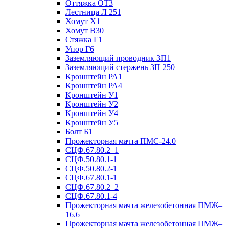
Оттяжка ОТ3
Лестница Л 251
Хомут Х1
Хомут В30
Стяжка Г1
Упор Г6
Заземляющий проводник ЗП1
Заземляющий стержень ЗП 250
Кронштейн РА1
Кронштейн РА4
Кронштейн У1
Кронштейн У2
Кронштейн У4
Кронштейн У5
Болт Б1
Прожекторная мачта ПМС-24.0
СЦФ.67.80.2–1
СЦФ.50.80.1-1
СЦФ.50.80.2-1
СЦФ.67.80.1-1
СЦФ.67.80.2–2
СЦФ.67.80.1-4
Прожекторная мачта железобетонная ПМЖ–
16.6
Прожекторная мачта железобетонная ПМЖ–