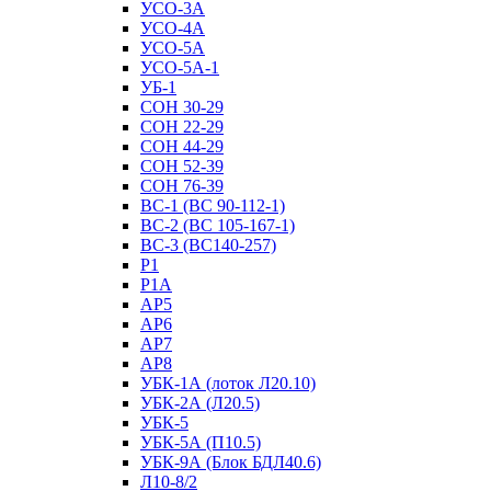
УСО-3А
УСО-4А
УСО-5А
УСО-5А-1
УБ-1
СОН 30-29
СОН 22-29
СОН 44-29
СОН 52-39
СОН 76-39
ВС-1 (ВС 90-112-1)
ВС-2 (ВС 105-167-1)
ВС-3 (ВС140-257)
Р1
Р1А
АР5
АР6
АР7
АР8
УБК-1А (лоток Л20.10)
УБК-2А (Л20.5)
УБК-5
УБК-5А (П10.5)
УБК-9А (Блок БДЛ40.6)
Л10-8/2