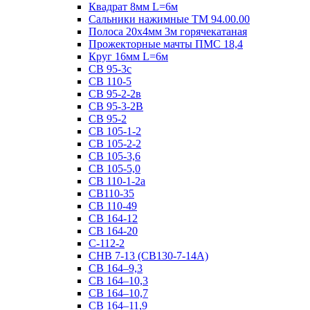
Квадрат 8мм L=6м
Сальники нажимные ТМ 94.00.00
Полоса 20х4мм 3м горячекатаная
Прожекторные мачты ПМС 18,4
Круг 16мм L=6м
СВ 95-3с
СВ 110-5
СВ 95-2-2в
СВ 95-3-2В
СВ 95-2
СВ 105-1-2
СВ 105-2-2
СВ 105-3,6
СВ 105-5,0
СВ 110-1-2а
СВ110-35
СВ 110-49
СВ 164-12
СВ 164-20
С-112-2
СНВ 7-13 (СВ130-7-14А)
СВ 164–9,3
СВ 164–10,3
СВ 164–10,7
СВ 164–11,9