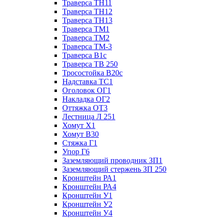
Траверса ТН11
Траверса ТН12
Траверса ТН13
Траверса ТМ1
Траверса ТМ2
Траверса ТМ-3
Траверса В1с
Траверса ТВ 250
Тросостойка В20с
Надставка ТС1
Оголовок ОГ1
Накладка ОГ2
Оттяжка ОТ3
Лестница Л 251
Хомут Х1
Хомут В30
Стяжка Г1
Упор Г6
Заземляющий проводник ЗП1
Заземляющий стержень ЗП 250
Кронштейн РА1
Кронштейн РА4
Кронштейн У1
Кронштейн У2
Кронштейн У4