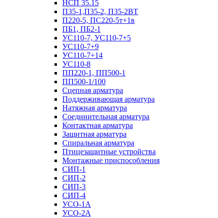
НСП 35.15
П35-1,П35-2, П35-2ВТ
П220-5, ПС220-5т+1в
ПБ1, ПБ2-1
УС110-7, УС110-7+5
УС110-7+9
УС110-7+14
УС110-8
ПП220-1, ПП500-1
ПП500-1/100
Сцепная арматура
Поддерживающая арматура
Натяжная арматура
Соединительная арматура
Контактная арматура
Защитная арматура
Спиральная арматура
Птицезащитные устройства
Монтажные приспособления
СИП-1
СИП-2
СИП-3
СИП-4
УСО-1А
УСО-2А