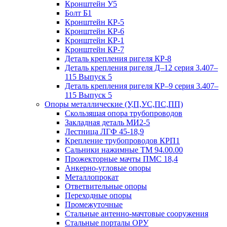
Кронштейн У5
Болт Б1
Кронштейн КР-5
Кронштейн КР-6
Кронштейн КР-1
Кронштейн КР-7
Деталь крепления ригеля КР‑8
Деталь крепления ригеля Д–12 серия 3.407–
115 Выпуск 5
Деталь крепления ригеля КР–9 серия 3.407–
115 Выпуск 5
Опоры металлические (У,П,УС,ПС,ПП)
Скользящая опора трубопроводов
Закладная деталь МИ2-5
Лестница ЛГФ 45-18,9
Крепление трубопроводов КРП1
Сальники нажимные ТМ 94.00.00
Прожекторные мачты ПМС 18,4
Анкерно-угловые опоры
Металлопрокат
Ответвительные опоры
Переходные опоры
Промежуточные
Стальные антенно-мачтовые сооружения
Стальные порталы ОРУ