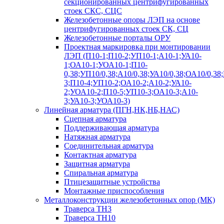
секционированных центрифугированных
стоек СКС, СЦС
Железобетонные опоры ЛЭП на основе
центрифугированных стоек СК, СЦ
Железобетонные порталы ОРУ
Проектная маркировка при монтировании
ЛЭП (П10-1;П10-2;УП10-1;А10-1;УА10-
1;ОА10-1;УОА10-1;П10-
0,38;УП10/0,38;А10/0,38;УА10/0,38;ОА10/0,38
3;П10-4;УП10-2;ОА10-2;А10-2;УА10-
2;УОА10-2;П10-5;УП10-3;ОА10-3;А10-
3;УА10-3;УОА10-3)
Линейная арматура (ПГН,НК,НБ,НАС)
Сцепная арматура
Поддерживающая арматура
Натяжная арматура
Соединительная арматура
Контактная арматура
Защитная арматура
Спиральная арматура
Птицезащитные устройства
Монтажные приспособления
Металлоконструкции железобетонных опор (МК)
Траверса ТН3
Траверса ТН10