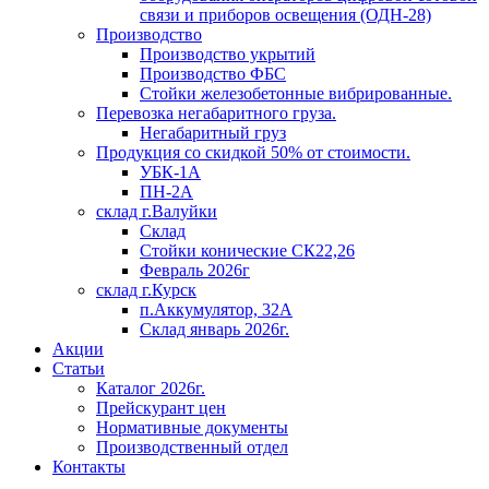
связи и приборов освещения (ОДН-28)
Производство
Производство укрытий
Производство ФБС
Стойки железобетонные вибрированные.
Перевозка негабаритного груза.
Негабаритный груз
Продукция со скидкой 50% от стоимости.
УБК-1А
ПН-2А
склад г.Валуйки
Склад
Стойки конические СК22,26
Февраль 2026г
склад г.Курск
п.Аккумулятор, 32А
Склад январь 2026г.
Акции
Статьи
Каталог 2026г.
Прейскурант цен
Нормативные документы
Производственный отдел
Контакты