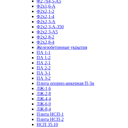
Ф2,7х4,5-А5
Ф2х1,6-А
Ф2х2,1-2
Ф2х2,1-4
Ф2х2,3-А
Ф2х2,3-А-350
Ф2х2,3-А5
Ф2х2,8-2
Ф2х2,8-4
Железобетонные укрытия
ПА 1-1
ПА 1-2
ПА 2-1
ПА 2-2
ПА 3-1
ПА 3-2
Плита опорно-анкерная П-3и
ЛЖ-1,6
ЛЖ-2,8
ЛЖ-4,4
ЛЖ-6,0
ЛЖ-8,4
Плита НСП-1
Плита НСП-2
НСП 35.10