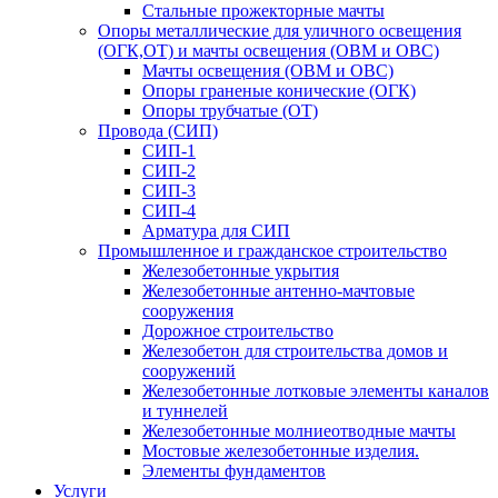
Стальные прожекторные мачты
Опоры металлические для уличного освещения
(ОГК,ОТ) и мачты освещения (ОВМ и ОВС)
Мачты освещения (ОВМ и ОВС)
Опоры граненые конические (ОГК)
Опоры трубчатые (ОТ)
Провода (СИП)
СИП-1
СИП-2
СИП-3
СИП-4
Арматура для СИП
Промышленное и гражданское строительство
Железобетонные укрытия
Железобетонные антенно-мачтовые
сооружения
Дорожное строительство
Железобетон для строительства домов и
сооружений
Железобетонные лотковые элементы каналов
и туннелей
Железобетонные молниеотводные мачты
Мостовые железобетонные изделия.
Элементы фундаментов
Услуги