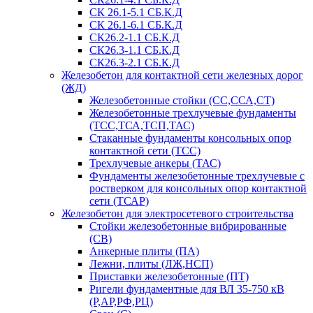
СК 26.1-5.1 СБ.К.Д
СК 26.1-6.1 СБ.К.Д
СК26.2-1.1 СБ.К.Д
СК26.3-1.1 СБ.К.Д
СК26.3-2.1 СБ.К.Д
Железобетон для контактной сети железных дорог
(ЖД)
Железобетонные стойки (СС,ССА,СТ)
Железобетонные трехлучевые фундаменты
(ТСС,ТСА,ТСП,ТАС)
Стаканные фундаменты консольных опор
контактной сети (ТСС)
Трехлучевые анкеры (ТАС)
Фундаменты железобетонные трехлучевые с
ростверком для консольных опор контактной
сети (ТСАР)
Железобетон для электросетевого строительства
Стойки железобетонные вибрированные
(СВ)
Анкерные плиты (ПА)
Лежни, плиты (ЛЖ,НСП)
Приставки железобетонные (ПТ)
Ригели фундаментные для ВЛ 35-750 кВ
(Р,АР,РФ,РЦ)