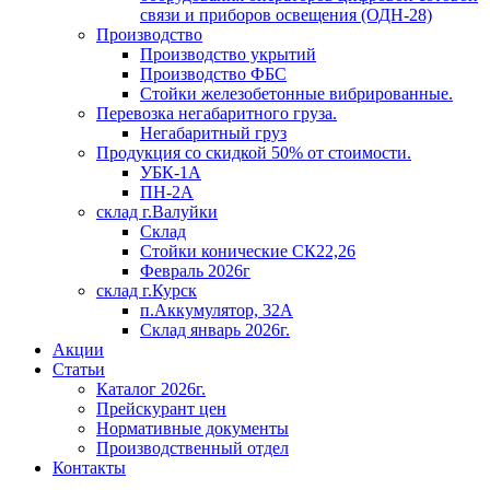
связи и приборов освещения (ОДН-28)
Производство
Производство укрытий
Производство ФБС
Стойки железобетонные вибрированные.
Перевозка негабаритного груза.
Негабаритный груз
Продукция со скидкой 50% от стоимости.
УБК-1А
ПН-2А
склад г.Валуйки
Склад
Стойки конические СК22,26
Февраль 2026г
склад г.Курск
п.Аккумулятор, 32А
Склад январь 2026г.
Акции
Статьи
Каталог 2026г.
Прейскурант цен
Нормативные документы
Производственный отдел
Контакты