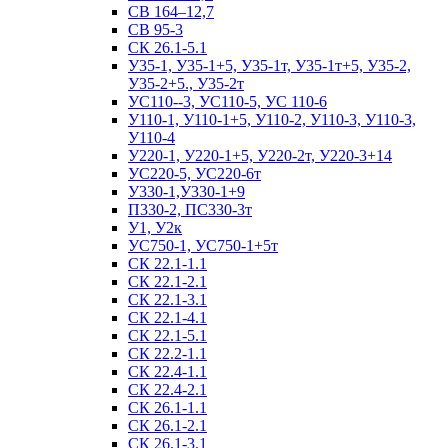
СВ 164–12,7
СВ 95-3
СК 26.1-5.1
У35-1, У35-1+5, У35-1т, У35-1т+5, У35-2,
У35-2+5., У35-2т
УС110--3, УС110-5, УС 110-6
У110-1, У110-1+5, У110-2, У110-3, У110-3,
У110-4
У220-1, У220-1+5, У220-2т, У220-3+14
УС220-5, УС220-6т
У330-1,У330-1+9
П330-2, ПС330-3т
У1, У2к
УС750-1, УС750-1+5т
СК 22.1-1.1
СК 22.1-2.1
СК 22.1-3.1
СК 22.1-4.1
СК 22.1-5.1
СК 22.2-1.1
СК 22.4-1.1
СК 22.4-2.1
СК 26.1-1.1
СК 26.1-2.1
СК 26.1-3.1