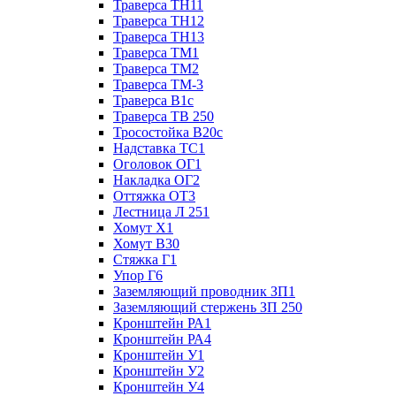
Траверса ТН11
Траверса ТН12
Траверса ТН13
Траверса ТМ1
Траверса ТМ2
Траверса ТМ-3
Траверса В1с
Траверса ТВ 250
Тросостойка В20с
Надставка ТС1
Оголовок ОГ1
Накладка ОГ2
Оттяжка ОТ3
Лестница Л 251
Хомут Х1
Хомут В30
Стяжка Г1
Упор Г6
Заземляющий проводник ЗП1
Заземляющий стержень ЗП 250
Кронштейн РА1
Кронштейн РА4
Кронштейн У1
Кронштейн У2
Кронштейн У4