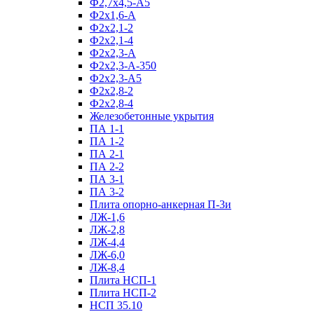
Ф2,7х4,5-А5
Ф2х1,6-А
Ф2х2,1-2
Ф2х2,1-4
Ф2х2,3-А
Ф2х2,3-А-350
Ф2х2,3-А5
Ф2х2,8-2
Ф2х2,8-4
Железобетонные укрытия
ПА 1-1
ПА 1-2
ПА 2-1
ПА 2-2
ПА 3-1
ПА 3-2
Плита опорно-анкерная П-3и
ЛЖ-1,6
ЛЖ-2,8
ЛЖ-4,4
ЛЖ-6,0
ЛЖ-8,4
Плита НСП-1
Плита НСП-2
НСП 35.10