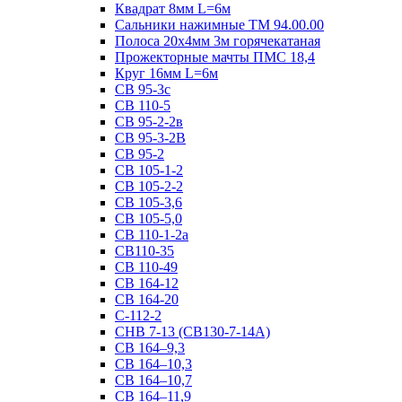
Квадрат 8мм L=6м
Сальники нажимные ТМ 94.00.00
Полоса 20х4мм 3м горячекатаная
Прожекторные мачты ПМС 18,4
Круг 16мм L=6м
СВ 95-3с
СВ 110-5
СВ 95-2-2в
СВ 95-3-2В
СВ 95-2
СВ 105-1-2
СВ 105-2-2
СВ 105-3,6
СВ 105-5,0
СВ 110-1-2а
СВ110-35
СВ 110-49
СВ 164-12
СВ 164-20
С-112-2
СНВ 7-13 (СВ130-7-14А)
СВ 164–9,3
СВ 164–10,3
СВ 164–10,7
СВ 164–11,9