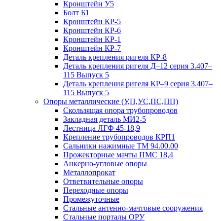
Кронштейн У5
Болт Б1
Кронштейн КР-5
Кронштейн КР-6
Кронштейн КР-1
Кронштейн КР-7
Деталь крепления ригеля КР‑8
Деталь крепления ригеля Д–12 серия 3.407–
115 Выпуск 5
Деталь крепления ригеля КР–9 серия 3.407–
115 Выпуск 5
Опоры металлические (У,П,УС,ПС,ПП)
Скользящая опора трубопроводов
Закладная деталь МИ2-5
Лестница ЛГФ 45-18,9
Крепление трубопроводов КРП1
Сальники нажимные ТМ 94.00.00
Прожекторные мачты ПМС 18,4
Анкерно-угловые опоры
Металлопрокат
Ответвительные опоры
Переходные опоры
Промежуточные
Стальные антенно-мачтовые сооружения
Стальные порталы ОРУ