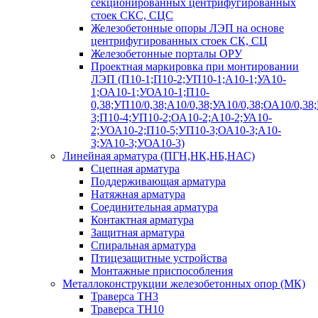
секционированных центрифугированных
стоек СКС, СЦС
Железобетонные опоры ЛЭП на основе
центрифугированных стоек СК, СЦ
Железобетонные порталы ОРУ
Проектная маркировка при монтировании
ЛЭП (П10-1;П10-2;УП10-1;А10-1;УА10-
1;ОА10-1;УОА10-1;П10-
0,38;УП10/0,38;А10/0,38;УА10/0,38;ОА10/0,38
3;П10-4;УП10-2;ОА10-2;А10-2;УА10-
2;УОА10-2;П10-5;УП10-3;ОА10-3;А10-
3;УА10-3;УОА10-3)
Линейная арматура (ПГН,НК,НБ,НАС)
Сцепная арматура
Поддерживающая арматура
Натяжная арматура
Соединительная арматура
Контактная арматура
Защитная арматура
Спиральная арматура
Птицезащитные устройства
Монтажные приспособления
Металлоконструкции железобетонных опор (МК)
Траверса ТН3
Траверса ТН10