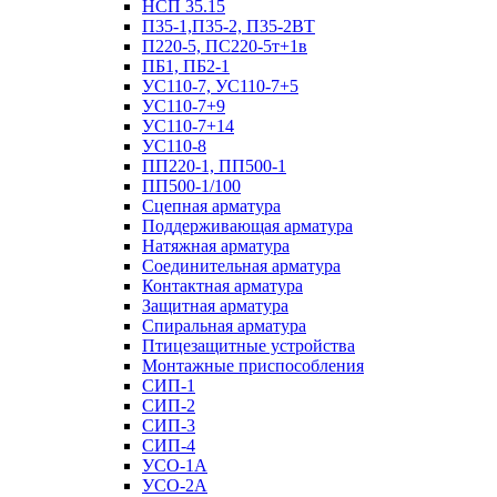
НСП 35.15
П35-1,П35-2, П35-2ВТ
П220-5, ПС220-5т+1в
ПБ1, ПБ2-1
УС110-7, УС110-7+5
УС110-7+9
УС110-7+14
УС110-8
ПП220-1, ПП500-1
ПП500-1/100
Сцепная арматура
Поддерживающая арматура
Натяжная арматура
Соединительная арматура
Контактная арматура
Защитная арматура
Спиральная арматура
Птицезащитные устройства
Монтажные приспособления
СИП-1
СИП-2
СИП-3
СИП-4
УСО-1А
УСО-2А