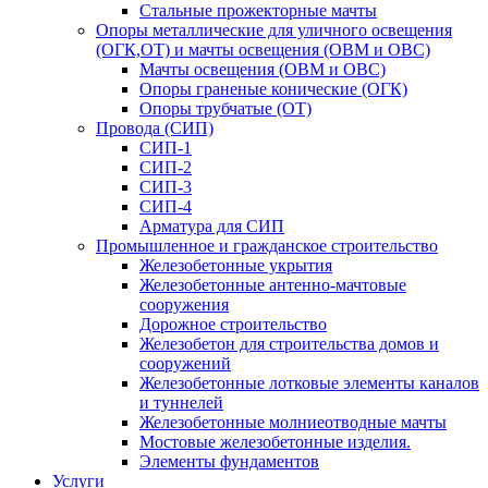
Стальные прожекторные мачты
Опоры металлические для уличного освещения
(ОГК,ОТ) и мачты освещения (ОВМ и ОВС)
Мачты освещения (ОВМ и ОВС)
Опоры граненые конические (ОГК)
Опоры трубчатые (ОТ)
Провода (СИП)
СИП-1
СИП-2
СИП-3
СИП-4
Арматура для СИП
Промышленное и гражданское строительство
Железобетонные укрытия
Железобетонные антенно-мачтовые
сооружения
Дорожное строительство
Железобетон для строительства домов и
сооружений
Железобетонные лотковые элементы каналов
и туннелей
Железобетонные молниеотводные мачты
Мостовые железобетонные изделия.
Элементы фундаментов
Услуги