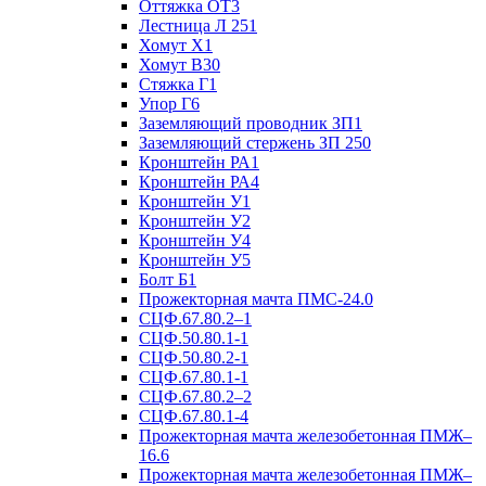
Оттяжка ОТ3
Лестница Л 251
Хомут Х1
Хомут В30
Стяжка Г1
Упор Г6
Заземляющий проводник ЗП1
Заземляющий стержень ЗП 250
Кронштейн РА1
Кронштейн РА4
Кронштейн У1
Кронштейн У2
Кронштейн У4
Кронштейн У5
Болт Б1
Прожекторная мачта ПМС-24.0
СЦФ.67.80.2–1
СЦФ.50.80.1-1
СЦФ.50.80.2-1
СЦФ.67.80.1-1
СЦФ.67.80.2–2
СЦФ.67.80.1-4
Прожекторная мачта железобетонная ПМЖ–
16.6
Прожекторная мачта железобетонная ПМЖ–