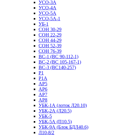
УСО-3А
УСО-4А
УСО-5А
УСО-5А-1
УБ-1
СОН 30-29
СОН 22-29
СОН 44-29
СОН 52-39
СОН 76-39
ВС-1 (ВС 90-112-1)
ВС-2 (ВС 105-167-1)
ВС-3 (ВС140-257)
Р1
Р1А
АР5
АР6
АР7
АР8
УБК-1А (лоток Л20.10)
УБК-2А (Л20.5)
УБК-5
УБК-5А (П10.5)
УБК-9А (Блок БДЛ40.6)
Л10-8/2