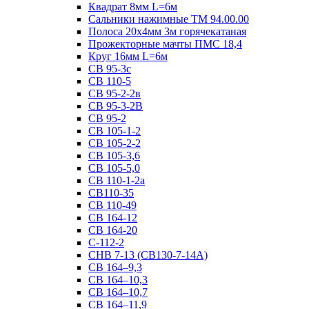
Квадрат 8мм L=6м
Сальники нажимные ТМ 94.00.00
Полоса 20х4мм 3м горячекатаная
Прожекторные мачты ПМС 18,4
Круг 16мм L=6м
СВ 95-3с
СВ 110-5
СВ 95-2-2в
СВ 95-3-2В
СВ 95-2
СВ 105-1-2
СВ 105-2-2
СВ 105-3,6
СВ 105-5,0
СВ 110-1-2а
СВ110-35
СВ 110-49
СВ 164-12
СВ 164-20
С-112-2
СНВ 7-13 (СВ130-7-14А)
СВ 164–9,3
СВ 164–10,3
СВ 164–10,7
СВ 164–11,9