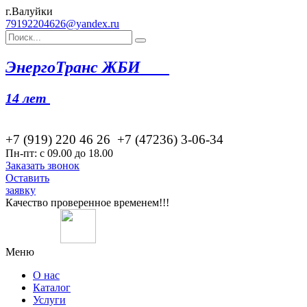
г.Валуйки
79192204626@yandex.ru
Эн
ергоТранс ЖБИ
14 лет
+7 (919) 220 46
26
+7 (47236) 3-06-34
Пн-пт: с 09.00 до 18.00
Заказать звонок
Оставить
заявку
Качество проверенное временем!!!
Меню
О нас
Каталог
Услуги