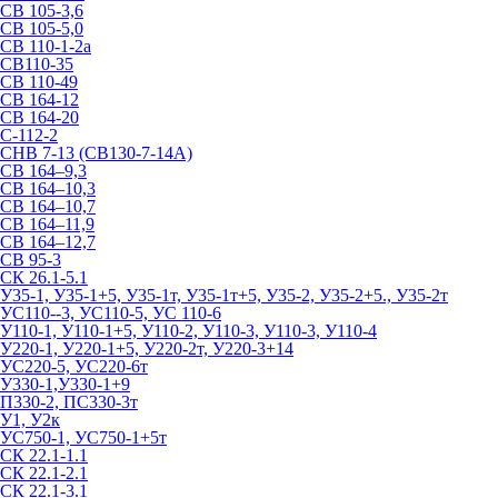
СВ 105-3,6
СВ 105-5,0
СВ 110-1-2а
СВ110-35
СВ 110-49
СВ 164-12
СВ 164-20
С-112-2
СНВ 7-13 (СВ130-7-14А)
СВ 164–9,3
СВ 164–10,3
СВ 164–10,7
СВ 164–11,9
СВ 164–12,7
СВ 95-3
СК 26.1-5.1
У35-1, У35-1+5, У35-1т, У35-1т+5, У35-2, У35-2+5., У35-2т
УС110--3, УС110-5, УС 110-6
У110-1, У110-1+5, У110-2, У110-3, У110-3, У110-4
У220-1, У220-1+5, У220-2т, У220-3+14
УС220-5, УС220-6т
У330-1,У330-1+9
П330-2, ПС330-3т
У1, У2к
УС750-1, УС750-1+5т
СК 22.1-1.1
СК 22.1-2.1
СК 22.1-3.1