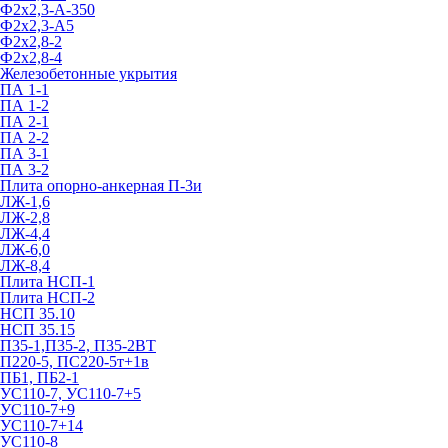
Ф2х2,3-А-350
Ф2х2,3-А5
Ф2х2,8-2
Ф2х2,8-4
Железобетонные укрытия
ПА 1-1
ПА 1-2
ПА 2-1
ПА 2-2
ПА 3-1
ПА 3-2
Плита опорно-анкерная П-3и
ЛЖ-1,6
ЛЖ-2,8
ЛЖ-4,4
ЛЖ-6,0
ЛЖ-8,4
Плита НСП-1
Плита НСП-2
НСП 35.10
НСП 35.15
П35-1,П35-2, П35-2ВТ
П220-5, ПС220-5т+1в
ПБ1, ПБ2-1
УС110-7, УС110-7+5
УС110-7+9
УС110-7+14
УС110-8