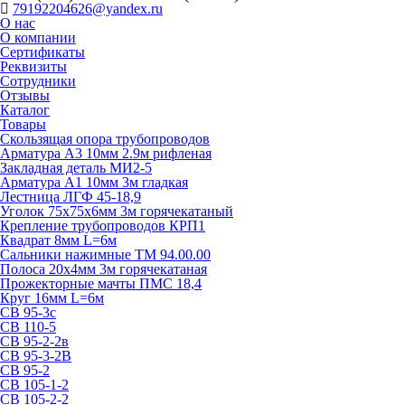
79192204626@yandex.ru
О нас
О компании
Сертификаты
Реквизиты
Сотрудники
Отзывы
Каталог
Товары
Скользящая опора трубопроводов
Арматура А3 10мм 2.9м рифленая
Закладная деталь МИ2-5
Арматура А1 10мм 3м гладкая
Лестница ЛГФ 45-18,9
Уголок 75х75х6мм 3м горячекатаный
Крепление трубопроводов КРП1
Квадрат 8мм L=6м
Сальники нажимные ТМ 94.00.00
Полоса 20х4мм 3м горячекатаная
Прожекторные мачты ПМС 18,4
Круг 16мм L=6м
СВ 95-3с
СВ 110-5
СВ 95-2-2в
СВ 95-3-2В
СВ 95-2
СВ 105-1-2
СВ 105-2-2