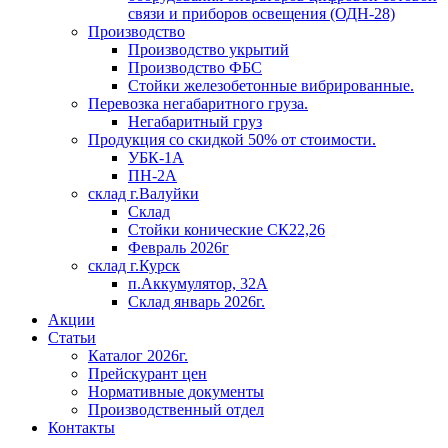
связи и приборов освещения (ОДН-28)
Производство
Производство укрытий
Производство ФБС
Стойки железобетонные вибрированные.
Перевозка негабаритного груза.
Негабаритный груз
Продукция со скидкой 50% от стоимости.
УБК-1А
ПН-2А
склад г.Валуйки
Склад
Стойки конические СК22,26
Февраль 2026г
склад г.Курск
п.Аккумулятор, 32А
Склад январь 2026г.
Акции
Статьи
Каталог 2026г.
Прейскурант цен
Нормативные документы
Производственный отдел
Контакты