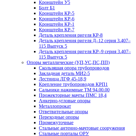
Кронштейн У5
Болт Б1
Кронштейн КР-5
Кронштейн КР-6
Кронштейн КР-1
Кронштейн КР-7
Деталь крепления ригеля КР‑8
Деталь крепления ригеля Д–12 серия 3.407–
115 Выпуск 5
Деталь крепления ригеля КР–9 серия 3.407–
115 Выпуск 5
Опоры металлические (У,П,УС,ПС,ПП)
Скользящая опора трубопроводов
Закладная деталь МИ2-5
Лестница ЛГФ 45-18,9
Крепление трубопроводов КРП1
Сальники нажимные ТМ 94.00.00
Прожекторные мачты ПМС 18,4
Анкерно-угловые опоры
Металлопрокат
Ответвительные опоры
Переходные опоры
Промежуточные
Стальные антенно-мачтовые сооружения
Стальные порталы ОРУ