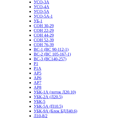
УСО-3А
УСО-4А
УСО-5А
УСО-5А-1
УБ-1
СОН 30-29
СОН 22-29
СОН 44-29
СОН 52-39
СОН 76-39
ВС-1 (ВС 90-112-1)
ВС-2 (ВС 105-167-1)
ВС-3 (ВС140-257)
Р1
Р1А
АР5
АР6
АР7
АР8
УБК-1А (лоток Л20.10)
УБК-2А (Л20.5)
УБК-5
УБК-5А (П10.5)
УБК-9А (Блок БДЛ40.6)
Л10-8/2