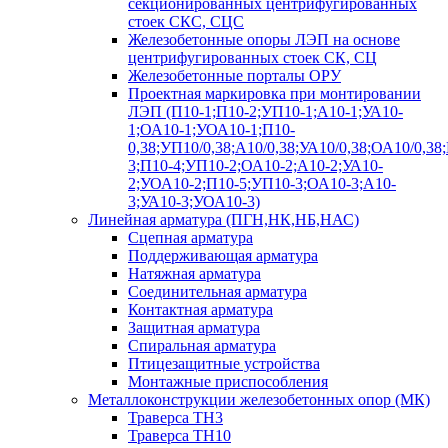
секционированных центрифугированных
стоек СКС, СЦС
Железобетонные опоры ЛЭП на основе
центрифугированных стоек СК, СЦ
Железобетонные порталы ОРУ
Проектная маркировка при монтировании
ЛЭП (П10-1;П10-2;УП10-1;А10-1;УА10-
1;ОА10-1;УОА10-1;П10-
0,38;УП10/0,38;А10/0,38;УА10/0,38;ОА10/0,38
3;П10-4;УП10-2;ОА10-2;А10-2;УА10-
2;УОА10-2;П10-5;УП10-3;ОА10-3;А10-
3;УА10-3;УОА10-3)
Линейная арматура (ПГН,НК,НБ,НАС)
Сцепная арматура
Поддерживающая арматура
Натяжная арматура
Соединительная арматура
Контактная арматура
Защитная арматура
Спиральная арматура
Птицезащитные устройства
Монтажные приспособления
Металлоконструкции железобетонных опор (МК)
Траверса ТН3
Траверса ТН10