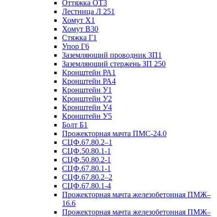
Оттяжка ОТ3
Лестница Л 251
Хомут Х1
Хомут В30
Стяжка Г1
Упор Г6
Заземляющий проводник ЗП1
Заземляющий стержень ЗП 250
Кронштейн РА1
Кронштейн РА4
Кронштейн У1
Кронштейн У2
Кронштейн У4
Кронштейн У5
Болт Б1
Прожекторная мачта ПМС-24.0
СЦФ.67.80.2–1
СЦФ.50.80.1-1
СЦФ.50.80.2-1
СЦФ.67.80.1-1
СЦФ.67.80.2–2
СЦФ.67.80.1-4
Прожекторная мачта железобетонная ПМЖ–
16.6
Прожекторная мачта железобетонная ПМЖ–