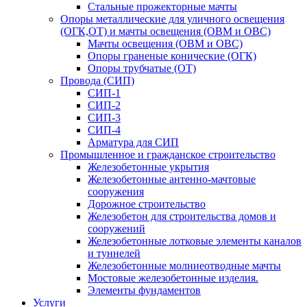
Стальные прожекторные мачты
Опоры металлические для уличного освещения
(ОГК,ОТ) и мачты освещения (ОВМ и ОВС)
Мачты освещения (ОВМ и ОВС)
Опоры граненые конические (ОГК)
Опоры трубчатые (ОТ)
Провода (СИП)
СИП-1
СИП-2
СИП-3
СИП-4
Арматура для СИП
Промышленное и гражданское строительство
Железобетонные укрытия
Железобетонные антенно-мачтовые
сооружения
Дорожное строительство
Железобетон для строительства домов и
сооружений
Железобетонные лотковые элементы каналов
и туннелей
Железобетонные молниеотводные мачты
Мостовые железобетонные изделия.
Элементы фундаментов
Услуги