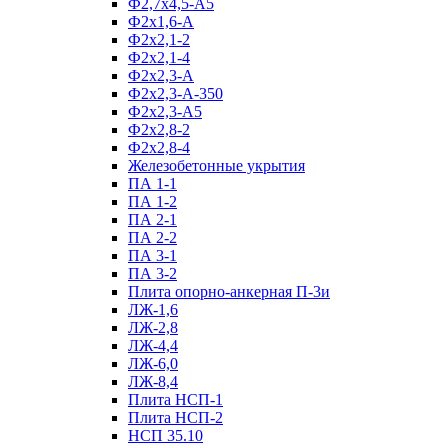
Ф2,7х4,5-А5
Ф2х1,6-А
Ф2х2,1-2
Ф2х2,1-4
Ф2х2,3-А
Ф2х2,3-А-350
Ф2х2,3-А5
Ф2х2,8-2
Ф2х2,8-4
Железобетонные укрытия
ПА 1-1
ПА 1-2
ПА 2-1
ПА 2-2
ПА 3-1
ПА 3-2
Плита опорно-анкерная П-3и
ЛЖ-1,6
ЛЖ-2,8
ЛЖ-4,4
ЛЖ-6,0
ЛЖ-8,4
Плита НСП-1
Плита НСП-2
НСП 35.10