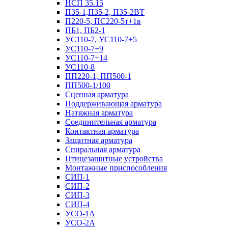
НСП 35.15
П35-1,П35-2, П35-2ВТ
П220-5, ПС220-5т+1в
ПБ1, ПБ2-1
УС110-7, УС110-7+5
УС110-7+9
УС110-7+14
УС110-8
ПП220-1, ПП500-1
ПП500-1/100
Сцепная арматура
Поддерживающая арматура
Натяжная арматура
Соединительная арматура
Контактная арматура
Защитная арматура
Спиральная арматура
Птицезащитные устройства
Монтажные приспособления
СИП-1
СИП-2
СИП-3
СИП-4
УСО-1А
УСО-2А