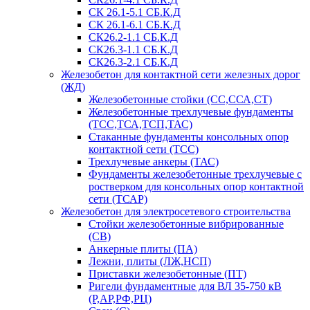
СК 26.1-5.1 СБ.К.Д
СК 26.1-6.1 СБ.К.Д
СК26.2-1.1 СБ.К.Д
СК26.3-1.1 СБ.К.Д
СК26.3-2.1 СБ.К.Д
Железобетон для контактной сети железных дорог
(ЖД)
Железобетонные стойки (СС,ССА,СТ)
Железобетонные трехлучевые фундаменты
(ТСС,ТСА,ТСП,ТАС)
Стаканные фундаменты консольных опор
контактной сети (ТСС)
Трехлучевые анкеры (ТАС)
Фундаменты железобетонные трехлучевые с
ростверком для консольных опор контактной
сети (ТСАР)
Железобетон для электросетевого строительства
Стойки железобетонные вибрированные
(СВ)
Анкерные плиты (ПА)
Лежни, плиты (ЛЖ,НСП)
Приставки железобетонные (ПТ)
Ригели фундаментные для ВЛ 35-750 кВ
(Р,АР,РФ,РЦ)