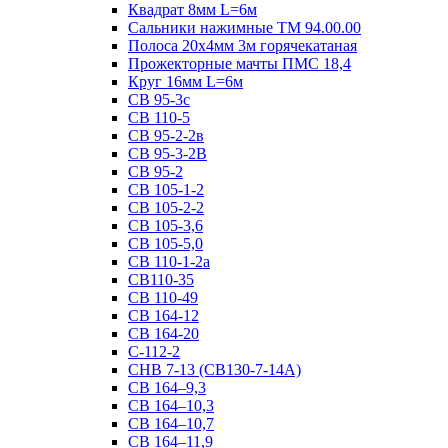
Квадрат 8мм L=6м
Сальники нажимные ТМ 94.00.00
Полоса 20х4мм 3м горячекатаная
Прожекторные мачты ПМС 18,4
Круг 16мм L=6м
СВ 95-3с
СВ 110-5
СВ 95-2-2в
СВ 95-3-2В
СВ 95-2
СВ 105-1-2
СВ 105-2-2
СВ 105-3,6
СВ 105-5,0
СВ 110-1-2а
СВ110-35
СВ 110-49
СВ 164-12
СВ 164-20
С-112-2
СНВ 7-13 (СВ130-7-14А)
СВ 164–9,3
СВ 164–10,3
СВ 164–10,7
СВ 164–11,9