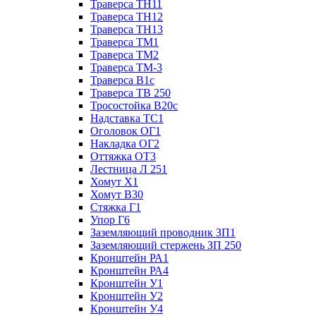
Траверса ТН11
Траверса ТН12
Траверса ТН13
Траверса ТМ1
Траверса ТМ2
Траверса ТМ-3
Траверса В1с
Траверса ТВ 250
Тросостойка В20с
Надставка ТС1
Оголовок ОГ1
Накладка ОГ2
Оттяжка ОТ3
Лестница Л 251
Хомут Х1
Хомут В30
Стяжка Г1
Упор Г6
Заземляющий проводник ЗП1
Заземляющий стержень ЗП 250
Кронштейн РА1
Кронштейн РА4
Кронштейн У1
Кронштейн У2
Кронштейн У4