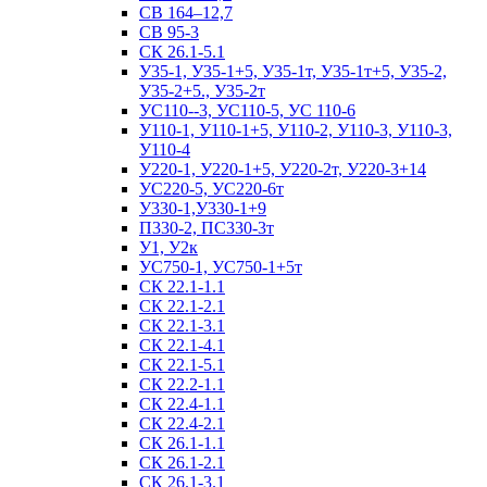
СВ 164–12,7
СВ 95-3
СК 26.1-5.1
У35-1, У35-1+5, У35-1т, У35-1т+5, У35-2,
У35-2+5., У35-2т
УС110--3, УС110-5, УС 110-6
У110-1, У110-1+5, У110-2, У110-3, У110-3,
У110-4
У220-1, У220-1+5, У220-2т, У220-3+14
УС220-5, УС220-6т
У330-1,У330-1+9
П330-2, ПС330-3т
У1, У2к
УС750-1, УС750-1+5т
СК 22.1-1.1
СК 22.1-2.1
СК 22.1-3.1
СК 22.1-4.1
СК 22.1-5.1
СК 22.2-1.1
СК 22.4-1.1
СК 22.4-2.1
СК 26.1-1.1
СК 26.1-2.1
СК 26.1-3.1