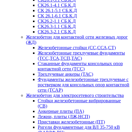
СК26.1-4.1 СБ.К.Д
СК 26.1-5.1 СБ.К.Д
СК 26.1-6.1 СБ.К.Д
СК26.2-1.1 СБ.К.Д
СК26.3-1.1 СБ.К.Д
СК26.3-2.1 СБ.К.Д
Железобетон для контактной сети железных дорог
(ЖД)
Железобетонные стойки (СС,ССА,СТ)
Железобетонные трехлучевые фундаменты
(ТСС,ТСА,ТСП,ТАС)
Стаканные фундаменты консольных опор
контактной сети (ТСС)
Трехлучевые анкеры (ТАС)
Фундаменты железобетонные трехлучевые с
ростверком для консольных опор контактной
сети (ТСАР)
Железобетон для электросетевого строительства
Стойки железобетонные вибрированные
(СВ)
Анкерные плиты (ПА)
Лежни, плиты (ЛЖ,НСП)
Приставки железобетонные (ПТ)
Ригели фундаментные для ВЛ 35-750 кВ