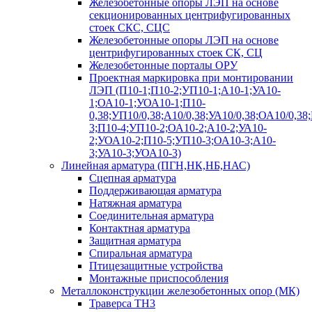
Железобетонные опоры ЛЭП на основе
секционированных центрифугированных
стоек СКС, СЦС
Железобетонные опоры ЛЭП на основе
центрифугированных стоек СК, СЦ
Железобетонные порталы ОРУ
Проектная маркировка при монтировании
ЛЭП (П10-1;П10-2;УП10-1;А10-1;УА10-
1;ОА10-1;УОА10-1;П10-
0,38;УП10/0,38;А10/0,38;УА10/0,38;ОА10/0,38
3;П10-4;УП10-2;ОА10-2;А10-2;УА10-
2;УОА10-2;П10-5;УП10-3;ОА10-3;А10-
3;УА10-3;УОА10-3)
Линейная арматура (ПГН,НК,НБ,НАС)
Сцепная арматура
Поддерживающая арматура
Натяжная арматура
Соединительная арматура
Контактная арматура
Защитная арматура
Спиральная арматура
Птицезащитные устройства
Монтажные приспособления
Металлоконструкции железобетонных опор (МК)
Траверса ТН3