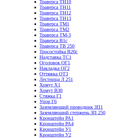
Траверса ТН10
Траверса ТН11
Траверса ТН12
Траверса ТН13
Траверса ТМ1
Траверса ТМ2
Траверса ТМ-3
Траверса В1с
Траверса ТВ 250
Тросостойка В20с
Надставка ТС1
Оголовок ОГ1
Накладка ОГ2
Оттяжка ОТ3
Лестница Л 251
Хомут Х1
Хомут В30
Стяжка Г1
Упор Г6
Заземляющий проводник ЗП1
Заземляющий стержень ЗП 250
Кронштейн РА1
Кронштейн РА4
Кронштейн У1
Кронштейн У2