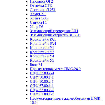
Накладка ОГ2
Оттяжка ОТ3
Лестница Л 251
Хомут Х1
Хомут В30
Стяжка Г1
Упор Г6
Заземляющий проводник ЗП1
Заземляющий стержень ЗП 250
Кронштейн РА1
Кронштейн РА4
Кронштейн У1
Кронштейн У2
Кронштейн У4
Кронштейн У5
Болт Б1
Прожекторная мачта ПМС-24.0
СЦФ.67.80.2–1
СЦФ.50.80.1-1
СЦФ.50.80.2-1
СЦФ.67.80.1-1
СЦФ.67.80.2–2
СЦФ.67.80.1-4
Прожекторная мачта железобетонная ПМЖ–
16.6