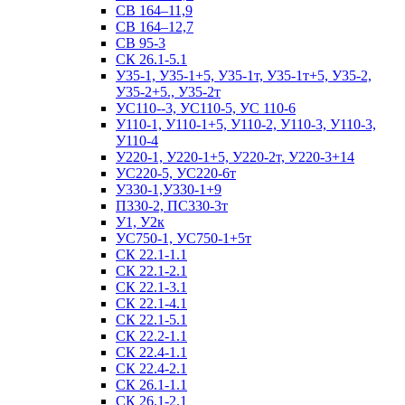
СВ 164–11,9
СВ 164–12,7
СВ 95-3
СК 26.1-5.1
У35-1, У35-1+5, У35-1т, У35-1т+5, У35-2,
У35-2+5., У35-2т
УС110--3, УС110-5, УС 110-6
У110-1, У110-1+5, У110-2, У110-3, У110-3,
У110-4
У220-1, У220-1+5, У220-2т, У220-3+14
УС220-5, УС220-6т
У330-1,У330-1+9
П330-2, ПС330-3т
У1, У2к
УС750-1, УС750-1+5т
СК 22.1-1.1
СК 22.1-2.1
СК 22.1-3.1
СК 22.1-4.1
СК 22.1-5.1
СК 22.2-1.1
СК 22.4-1.1
СК 22.4-2.1
СК 26.1-1.1
СК 26.1-2.1