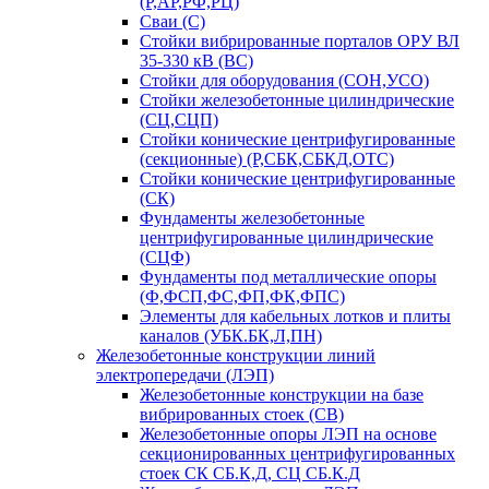
(Р,АР,РФ,РЦ)
Сваи (С)
Стойки вибрированные порталов ОРУ ВЛ
35-330 кВ (ВС)
Стойки для оборудования (СОН,УСО)
Стойки железобетонные цилиндрические
(СЦ,СЦП)
Стойки конические центрифугированные
(секционные) (Р,СБК,СБКД,ОТС)
Стойки конические центрифугированные
(СК)
Фундаменты железобетонные
центрифугированные цилиндрические
(СЦФ)
Фундаменты под металлические опоры
(Ф,ФСП,ФС,ФП,ФК,ФПС)
Элементы для кабельных лотков и плиты
каналов (УБК.БК,Л,ПН)
Железобетонные конструкции линий
электропередачи (ЛЭП)
Железобетонные конструкции на базе
вибрированных стоек (СВ)
Железобетонные опоры ЛЭП на основе
секционированных центрифугированных
стоек СК СБ.К,Д, СЦ СБ.К.Д