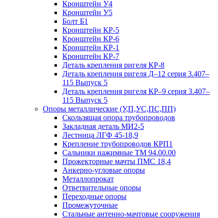
Кронштейн У4
Кронштейн У5
Болт Б1
Кронштейн КР-5
Кронштейн КР-6
Кронштейн КР-1
Кронштейн КР-7
Деталь крепления ригеля КР‑8
Деталь крепления ригеля Д–12 серия 3.407–
115 Выпуск 5
Деталь крепления ригеля КР–9 серия 3.407–
115 Выпуск 5
Опоры металлические (У,П,УС,ПС,ПП)
Скользящая опора трубопроводов
Закладная деталь МИ2-5
Лестница ЛГФ 45-18,9
Крепление трубопроводов КРП1
Сальники нажимные ТМ 94.00.00
Прожекторные мачты ПМС 18,4
Анкерно-угловые опоры
Металлопрокат
Ответвительные опоры
Переходные опоры
Промежуточные
Стальные антенно-мачтовые сооружения