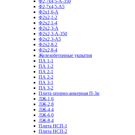
Ф2,7х4,5-А-350
Ф2,7х4,5-А5
Ф2х1,6-А
Ф2х2,1-2
Ф2х2,1-4
Ф2х2,3-А
Ф2х2,3-А-350
Ф2х2,3-А5
Ф2х2,8-2
Ф2х2,8-4
Железобетонные укрытия
ПА 1-1
ПА 1-2
ПА 2-1
ПА 2-2
ПА 3-1
ПА 3-2
Плита опорно-анкерная П-3и
ЛЖ-1,6
ЛЖ-2,8
ЛЖ-4,4
ЛЖ-6,0
ЛЖ-8,4
Плита НСП-1
Плита НСП-2