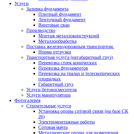
Услуги
Заливка фундамента
Плитный фундамент
Ленточный фундамент
Винтовые сваи
Производство
Монтаж металлоконструкций
Металлообработка
Поставка железнодорожным транспортом.
Норма отгрузки
Транспортная услуга (негабаритный груз)
Перевозка стоек конических
Перевозка фундаментов
Перевозка на тралах и телескопических
площадках
Габаритный груз
Услуги бетоносмесителя
Услуги манипулятора
Фотогалерея
Строительные услуги
Установка опоры сотовой связи (на базе СК
26)
Электромонтажные работы
Сотовая мачта
Металлические опоры для размещения