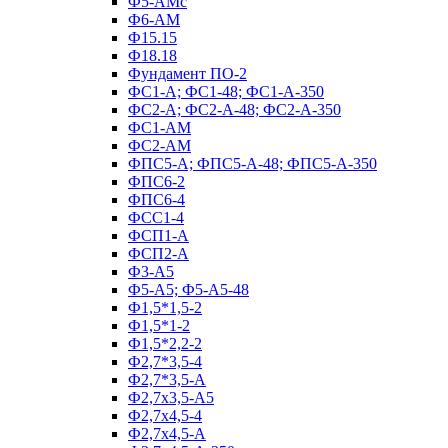
Ф5-АМс
Ф6-АМ
Ф15.15
Ф18.18
Фундамент ПО‑2
ФС1-А; ФС1-48; ФС1-А-350
ФС2-А; ФС2-А-48; ФС2-А-350
ФС1-АМ
ФС2-АМ
ФПС5-А; ФПС5-А-48; ФПС5-А-350
ФПС6-2
ФПС6-4
ФСС1-4
ФСП1-А
ФСП2-А
Ф3-А5
Ф5-А5; Ф5-А5-48
Ф1,5*1,5-2
Ф1,5*1-2
Ф1,5*2,2-2
Ф2,7*3,5-4
Ф2,7*3,5-А
Ф2,7х3,5-А5
Ф2,7х4,5-4
Ф2,7х4,5-А