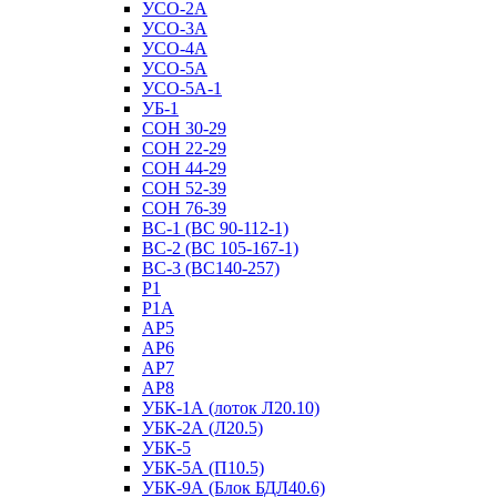
УСО-2А
УСО-3А
УСО-4А
УСО-5А
УСО-5А-1
УБ-1
СОН 30-29
СОН 22-29
СОН 44-29
СОН 52-39
СОН 76-39
ВС-1 (ВС 90-112-1)
ВС-2 (ВС 105-167-1)
ВС-3 (ВС140-257)
Р1
Р1А
АР5
АР6
АР7
АР8
УБК-1А (лоток Л20.10)
УБК-2А (Л20.5)
УБК-5
УБК-5А (П10.5)
УБК-9А (Блок БДЛ40.6)