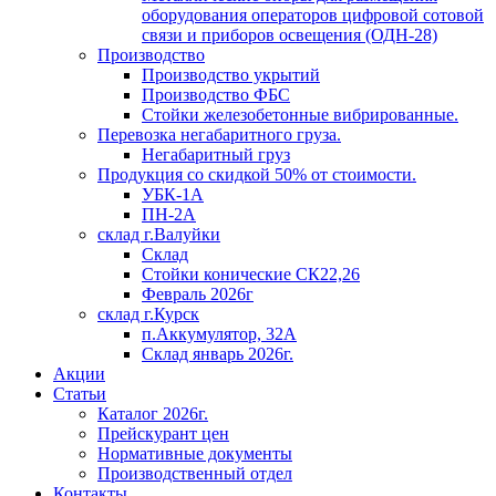
оборудования операторов цифровой сотовой
связи и приборов освещения (ОДН-28)
Производство
Производство укрытий
Производство ФБС
Стойки железобетонные вибрированные.
Перевозка негабаритного груза.
Негабаритный груз
Продукция со скидкой 50% от стоимости.
УБК-1А
ПН-2А
склад г.Валуйки
Склад
Стойки конические СК22,26
Февраль 2026г
склад г.Курск
п.Аккумулятор, 32А
Склад январь 2026г.
Акции
Статьи
Каталог 2026г.
Прейскурант цен
Нормативные документы
Производственный отдел
Контакты