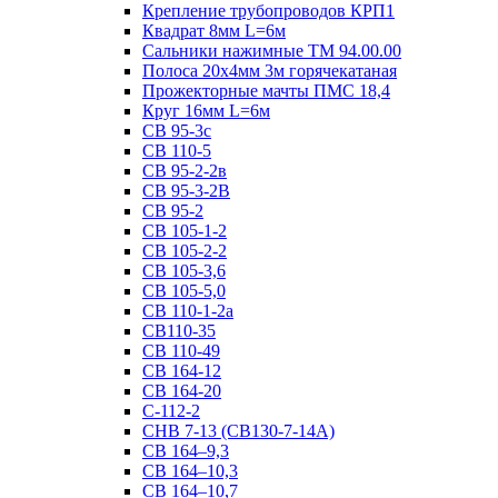
Крепление трубопроводов КРП1
Квадрат 8мм L=6м
Сальники нажимные ТМ 94.00.00
Полоса 20х4мм 3м горячекатаная
Прожекторные мачты ПМС 18,4
Круг 16мм L=6м
СВ 95-3с
СВ 110-5
СВ 95-2-2в
СВ 95-3-2В
СВ 95-2
СВ 105-1-2
СВ 105-2-2
СВ 105-3,6
СВ 105-5,0
СВ 110-1-2а
СВ110-35
СВ 110-49
СВ 164-12
СВ 164-20
С-112-2
СНВ 7-13 (СВ130-7-14А)
СВ 164–9,3
СВ 164–10,3
СВ 164–10,7