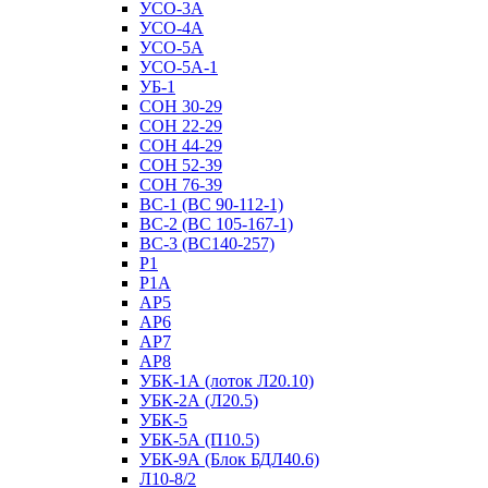
УСО-3А
УСО-4А
УСО-5А
УСО-5А-1
УБ-1
СОН 30-29
СОН 22-29
СОН 44-29
СОН 52-39
СОН 76-39
ВС-1 (ВС 90-112-1)
ВС-2 (ВС 105-167-1)
ВС-3 (ВС140-257)
Р1
Р1А
АР5
АР6
АР7
АР8
УБК-1А (лоток Л20.10)
УБК-2А (Л20.5)
УБК-5
УБК-5А (П10.5)
УБК-9А (Блок БДЛ40.6)
Л10-8/2