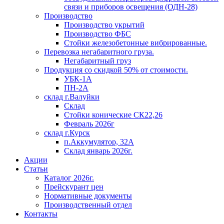
связи и приборов освещения (ОДН-28)
Производство
Производство укрытий
Производство ФБС
Стойки железобетонные вибрированные.
Перевозка негабаритного груза.
Негабаритный груз
Продукция со скидкой 50% от стоимости.
УБК-1А
ПН-2А
склад г.Валуйки
Склад
Стойки конические СК22,26
Февраль 2026г
склад г.Курск
п.Аккумулятор, 32А
Склад январь 2026г.
Акции
Статьи
Каталог 2026г.
Прейскурант цен
Нормативные документы
Производственный отдел
Контакты