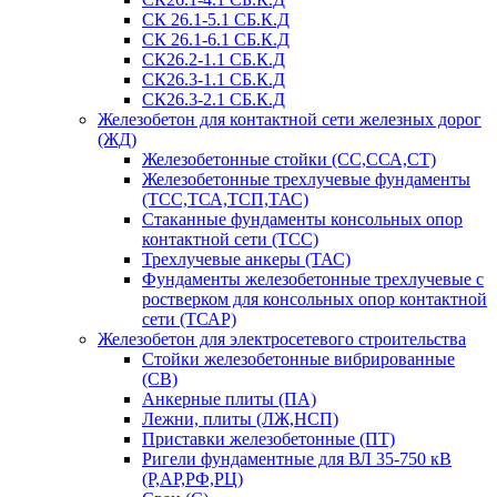
СК 26.1-5.1 СБ.К.Д
СК 26.1-6.1 СБ.К.Д
СК26.2-1.1 СБ.К.Д
СК26.3-1.1 СБ.К.Д
СК26.3-2.1 СБ.К.Д
Железобетон для контактной сети железных дорог
(ЖД)
Железобетонные стойки (СС,ССА,СТ)
Железобетонные трехлучевые фундаменты
(ТСС,ТСА,ТСП,ТАС)
Стаканные фундаменты консольных опор
контактной сети (ТСС)
Трехлучевые анкеры (ТАС)
Фундаменты железобетонные трехлучевые с
ростверком для консольных опор контактной
сети (ТСАР)
Железобетон для электросетевого строительства
Стойки железобетонные вибрированные
(СВ)
Анкерные плиты (ПА)
Лежни, плиты (ЛЖ,НСП)
Приставки железобетонные (ПТ)
Ригели фундаментные для ВЛ 35-750 кВ
(Р,АР,РФ,РЦ)