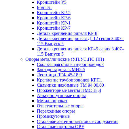
Кронштейн У5
Болт Б1
Кронштейн КР-5
Кронштейн КР-6
Кронштейн КР-1
Кронштейн КР-7
Деталь крепления ригеля КР‑8
Деталь крепления ригеля Д–12 серия 3.407–
115 Выпуск 5
Деталь крепления ригеля КР–9 серия 3.407–
115 Выпуск 5
Опоры металлические (У,П,УС,ПС,ПП)
Скользящая опора трубопроводов
Закладная деталь МИ2-5
Лестница ЛГФ 45-18,9
Крепление трубопроводов КРП1
Сальники нажимные ТМ 94.00.00
Прожекторные мачты ПМС 18,4
Анкерно-угловые опоры
Металлопрокат
Ответвительные опоры
Переходные опоры
Промежуточные
Стальные антенно-мачтовые сооружения
Стальные порталы ОРУ