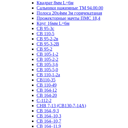
Квадрат 8мм L=6м
Сальники нажимные ТМ 94.00.00
Полоса 20х4мм 3м горячекатаная
Прожекторные мачты ПМС 18,4
Круг 16мм L=6м
СВ 95-3с
СВ 110-5
СВ 95-2-2в
СВ 95-3-2В
СВ 95-2
СВ 105-1-2
СВ 105-2-2
СВ 105-3,6
СВ 105-5,0
СВ 110-1-2а
СВ110-35
СВ 110-49
СВ 164-12
СВ 164-20
С-112-2
СНВ 7-13 (СВ130-7-14А)
СВ 164–9,3
СВ 164–10,3
СВ 164–10,7
СВ 164–11,9