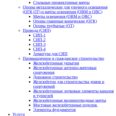
Стальные прожекторные мачты
Опоры металлические для уличного освещения
(ОГК,ОТ) и мачты освещения (ОВМ и ОВС)
Мачты освещения (ОВМ и ОВС)
Опоры граненые конические (ОГК)
Опоры трубчатые (ОТ)
Провода (СИП)
СИП-1
СИП-2
СИП-3
СИП-4
Арматура для СИП
Промышленное и гражданское строительство
Железобетонные укрытия
Железобетонные антенно-мачтовые
сооружения
Дорожное строительство
Железобетон для строительства домов и
сооружений
Железобетонные лотковые элементы каналов
и туннелей
Железобетонные молниеотводные мачты
Мостовые железобетонные изделия.
Элементы фундаментов
Услуги