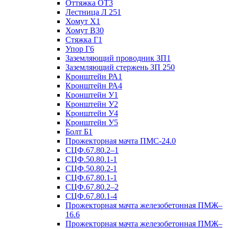
Оттяжка ОТ3
Лестница Л 251
Хомут Х1
Хомут В30
Стяжка Г1
Упор Г6
Заземляющий проводник ЗП1
Заземляющий стержень ЗП 250
Кронштейн РА1
Кронштейн РА4
Кронштейн У1
Кронштейн У2
Кронштейн У4
Кронштейн У5
Болт Б1
Прожекторная мачта ПМС-24.0
СЦФ.67.80.2–1
СЦФ.50.80.1-1
СЦФ.50.80.2-1
СЦФ.67.80.1-1
СЦФ.67.80.2–2
СЦФ.67.80.1-4
Прожекторная мачта железобетонная ПМЖ–
16.6
Прожекторная мачта железобетонная ПМЖ–