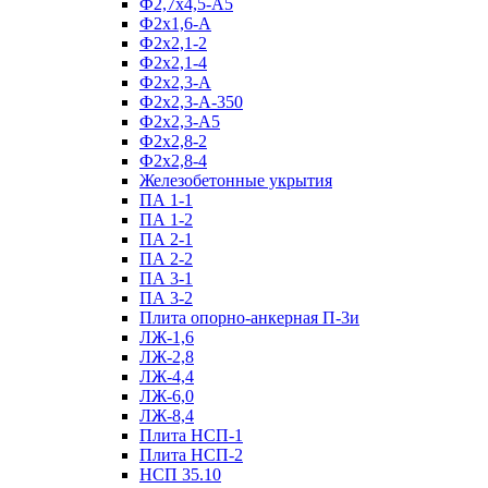
Ф2,7х4,5-А5
Ф2х1,6-А
Ф2х2,1-2
Ф2х2,1-4
Ф2х2,3-А
Ф2х2,3-А-350
Ф2х2,3-А5
Ф2х2,8-2
Ф2х2,8-4
Железобетонные укрытия
ПА 1-1
ПА 1-2
ПА 2-1
ПА 2-2
ПА 3-1
ПА 3-2
Плита опорно-анкерная П-3и
ЛЖ-1,6
ЛЖ-2,8
ЛЖ-4,4
ЛЖ-6,0
ЛЖ-8,4
Плита НСП-1
Плита НСП-2
НСП 35.10