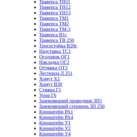
Траверса ТН11
Траверса ТН12
Траверса ТН13
Траверса ТМ1
Траверса ТМ2
Траверса ТМ-3
Траверса В1с
Траверса ТВ 250
Тросостойка В20с
Надставка ТС1
Оголовок ОГ1
Накладка ОГ2
Оттяжка ОТ3
Лестница Л 251
Хомут Х1
Хомут В30
Стяжка Г1
Упор Г6
Заземляющий проводник ЗП1
Заземляющий стержень ЗП 250
Кронштейн РА1
Кронштейн РА4
Кронштейн У1
Кронштейн У2
Кронштейн У4