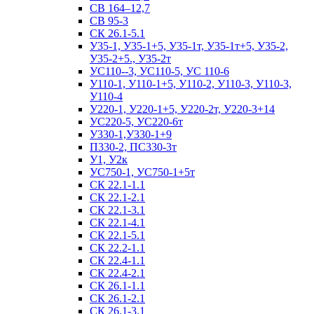
СВ 164–12,7
СВ 95-3
СК 26.1-5.1
У35-1, У35-1+5, У35-1т, У35-1т+5, У35-2,
У35-2+5., У35-2т
УС110--3, УС110-5, УС 110-6
У110-1, У110-1+5, У110-2, У110-3, У110-3,
У110-4
У220-1, У220-1+5, У220-2т, У220-3+14
УС220-5, УС220-6т
У330-1,У330-1+9
П330-2, ПС330-3т
У1, У2к
УС750-1, УС750-1+5т
СК 22.1-1.1
СК 22.1-2.1
СК 22.1-3.1
СК 22.1-4.1
СК 22.1-5.1
СК 22.2-1.1
СК 22.4-1.1
СК 22.4-2.1
СК 26.1-1.1
СК 26.1-2.1
СК 26.1-3.1