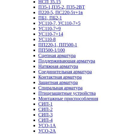
НСП 35.15
П35-1,П35-2, П35-2ВТ
П220-5, ПС220-5т+1в
ПБ1, ПБ2-1
УС110-7, УС110-7+5
УС110-7+9
УС110-7+14
УС110-8
ПП220-1, ПП500-1
ПП500-1/100
Сцепная арматура
Поддерживающая арматура
Натяжная арматура
Соединительная арматура
Контактная арматура
Защитная арматура
Спиральная арматура
Птицезащитные устройства
Монтажные приспособления
СИП-1
СИП-2
СИП-3
СИП-4
УСО-1А
УСО-2А