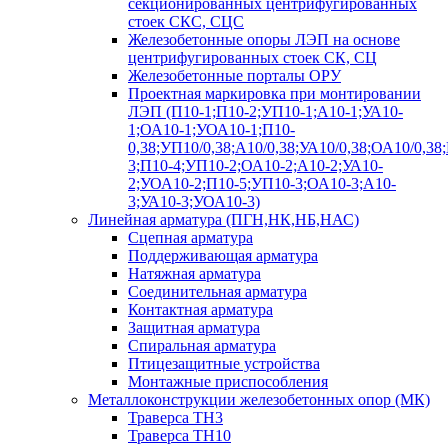
секционированных центрифугированных
стоек СКС, СЦС
Железобетонные опоры ЛЭП на основе
центрифугированных стоек СК, СЦ
Железобетонные порталы ОРУ
Проектная маркировка при монтировании
ЛЭП (П10-1;П10-2;УП10-1;А10-1;УА10-
1;ОА10-1;УОА10-1;П10-
0,38;УП10/0,38;А10/0,38;УА10/0,38;ОА10/0,38
3;П10-4;УП10-2;ОА10-2;А10-2;УА10-
2;УОА10-2;П10-5;УП10-3;ОА10-3;А10-
3;УА10-3;УОА10-3)
Линейная арматура (ПГН,НК,НБ,НАС)
Сцепная арматура
Поддерживающая арматура
Натяжная арматура
Соединительная арматура
Контактная арматура
Защитная арматура
Спиральная арматура
Птицезащитные устройства
Монтажные приспособления
Металлоконструкции железобетонных опор (МК)
Траверса ТН3
Траверса ТН10