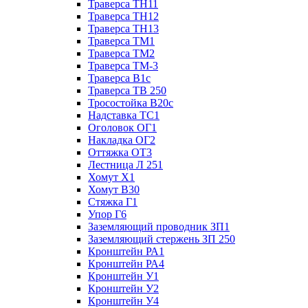
Траверса ТН11
Траверса ТН12
Траверса ТН13
Траверса ТМ1
Траверса ТМ2
Траверса ТМ-3
Траверса В1с
Траверса ТВ 250
Тросостойка В20с
Надставка ТС1
Оголовок ОГ1
Накладка ОГ2
Оттяжка ОТ3
Лестница Л 251
Хомут Х1
Хомут В30
Стяжка Г1
Упор Г6
Заземляющий проводник ЗП1
Заземляющий стержень ЗП 250
Кронштейн РА1
Кронштейн РА4
Кронштейн У1
Кронштейн У2
Кронштейн У4