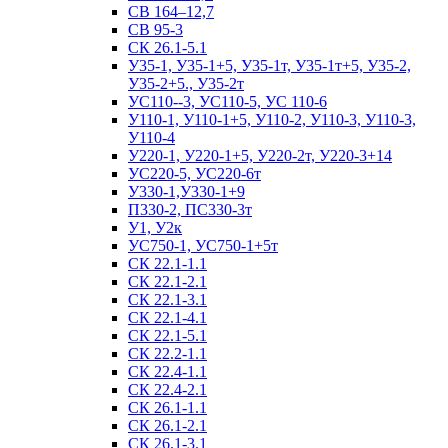
СВ 164–12,7
СВ 95-3
СК 26.1-5.1
У35-1, У35-1+5, У35-1т, У35-1т+5, У35-2,
У35-2+5., У35-2т
УС110--3, УС110-5, УС 110-6
У110-1, У110-1+5, У110-2, У110-3, У110-3,
У110-4
У220-1, У220-1+5, У220-2т, У220-3+14
УС220-5, УС220-6т
У330-1,У330-1+9
П330-2, ПС330-3т
У1, У2к
УС750-1, УС750-1+5т
СК 22.1-1.1
СК 22.1-2.1
СК 22.1-3.1
СК 22.1-4.1
СК 22.1-5.1
СК 22.2-1.1
СК 22.4-1.1
СК 22.4-2.1
СК 26.1-1.1
СК 26.1-2.1
СК 26.1-3.1