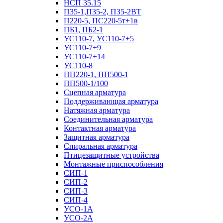
НСП 35.15
П35-1,П35-2, П35-2ВТ
П220-5, ПС220-5т+1в
ПБ1, ПБ2-1
УС110-7, УС110-7+5
УС110-7+9
УС110-7+14
УС110-8
ПП220-1, ПП500-1
ПП500-1/100
Сцепная арматура
Поддерживающая арматура
Натяжная арматура
Соединительная арматура
Контактная арматура
Защитная арматура
Спиральная арматура
Птицезащитные устройства
Монтажные приспособления
СИП-1
СИП-2
СИП-3
СИП-4
УСО-1А
УСО-2А