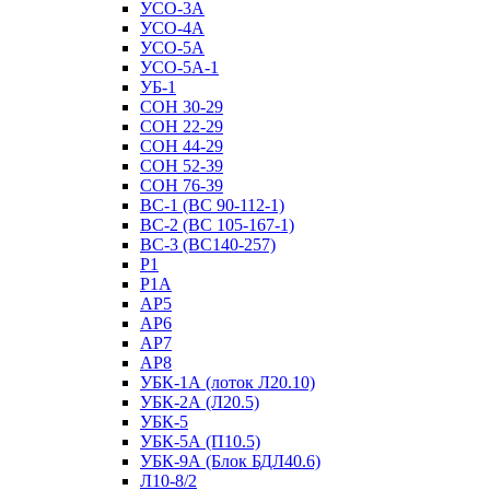
УСО-3А
УСО-4А
УСО-5А
УСО-5А-1
УБ-1
СОН 30-29
СОН 22-29
СОН 44-29
СОН 52-39
СОН 76-39
ВС-1 (ВС 90-112-1)
ВС-2 (ВС 105-167-1)
ВС-3 (ВС140-257)
Р1
Р1А
АР5
АР6
АР7
АР8
УБК-1А (лоток Л20.10)
УБК-2А (Л20.5)
УБК-5
УБК-5А (П10.5)
УБК-9А (Блок БДЛ40.6)
Л10-8/2