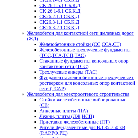
СК 26.1-5.1 СБ.К.Д
СК 26.1-6.1 СБ.К.Д
СК26.2-1.1 СБ.К.Д
СК26.3-1.1 СБ.К.Д
СК26.3-2.1 СБ.К.Д
Железобетон для контактной сети железных дорог
(ЖД)
Железобетонные стойки (СС,ССА,СТ)
Железобетонные трехлучевые фундаменты
(ТСС,ТСА,ТСП,ТАС)
Стаканные фундаменты консольных опор
контактной сети (ТСС)
Трехлучевые анкеры (ТАС)
Фундаменты железобетонные трехлучевые с
ростверком для консольных опор контактной
сети (ТСАР)
Железобетон для электросетевого строительства
Стойки железобетонные вибрированные
(СВ)
Анкерные плиты (ПА)
Лежни, плиты (ЛЖ,НСП)
Приставки железобетонные (ПТ)
Ригели фундаментные для ВЛ 35-750 кВ
(Р,АР,РФ,РЦ)