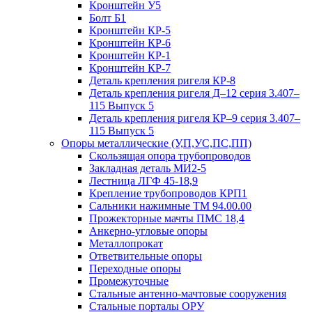
Кронштейн У5
Болт Б1
Кронштейн КР-5
Кронштейн КР-6
Кронштейн КР-1
Кронштейн КР-7
Деталь крепления ригеля КР‑8
Деталь крепления ригеля Д–12 серия 3.407–
115 Выпуск 5
Деталь крепления ригеля КР–9 серия 3.407–
115 Выпуск 5
Опоры металлические (У,П,УС,ПС,ПП)
Скользящая опора трубопроводов
Закладная деталь МИ2-5
Лестница ЛГФ 45-18,9
Крепление трубопроводов КРП1
Сальники нажимные ТМ 94.00.00
Прожекторные мачты ПМС 18,4
Анкерно-угловые опоры
Металлопрокат
Ответвительные опоры
Переходные опоры
Промежуточные
Стальные антенно-мачтовые сооружения
Стальные порталы ОРУ