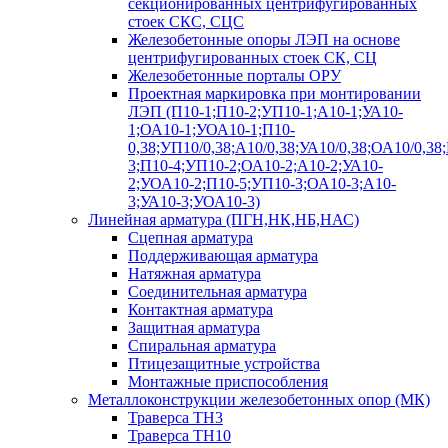
секционированных центрифугированных
стоек СКС, СЦС
Железобетонные опоры ЛЭП на основе
центрифугированных стоек СК, СЦ
Железобетонные порталы ОРУ
Проектная маркировка при монтировании
ЛЭП (П10-1;П10-2;УП10-1;А10-1;УА10-
1;ОА10-1;УОА10-1;П10-
0,38;УП10/0,38;А10/0,38;УА10/0,38;ОА10/0,38
3;П10-4;УП10-2;ОА10-2;А10-2;УА10-
2;УОА10-2;П10-5;УП10-3;ОА10-3;А10-
3;УА10-3;УОА10-3)
Линейная арматура (ПГН,НК,НБ,НАС)
Сцепная арматура
Поддерживающая арматура
Натяжная арматура
Соединительная арматура
Контактная арматура
Защитная арматура
Спиральная арматура
Птицезащитные устройства
Монтажные приспособления
Металлоконструкции железобетонных опор (МК)
Траверса ТН3
Траверса ТН10