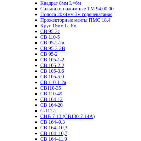
Квадрат 8мм L=6м
Сальники нажимные ТМ 94.00.00
Полоса 20х4мм 3м горячекатаная
Прожекторные мачты ПМС 18,4
Круг 16мм L=6м
СВ 95-3с
СВ 110-5
СВ 95-2-2в
СВ 95-3-2В
СВ 95-2
СВ 105-1-2
СВ 105-2-2
СВ 105-3,6
СВ 105-5,0
СВ 110-1-2а
СВ110-35
СВ 110-49
СВ 164-12
СВ 164-20
С-112-2
СНВ 7-13 (СВ130-7-14А)
СВ 164–9,3
СВ 164–10,3
СВ 164–10,7
СВ 164–11,9