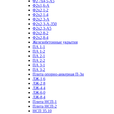
Ф2,7х4,5-А5
Ф2х1,6-А
Ф2х2,1-2
Ф2х2,1-4
Ф2х2,3-А
Ф2х2,3-А-350
Ф2х2,3-А5
Ф2х2,8-2
Ф2х2,8-4
Железобетонные укрытия
ПА 1-1
ПА 1-2
ПА 2-1
ПА 2-2
ПА 3-1
ПА 3-2
Плита опорно-анкерная П-3и
ЛЖ-1,6
ЛЖ-2,8
ЛЖ-4,4
ЛЖ-6,0
ЛЖ-8,4
Плита НСП-1
Плита НСП-2
НСП 35.10