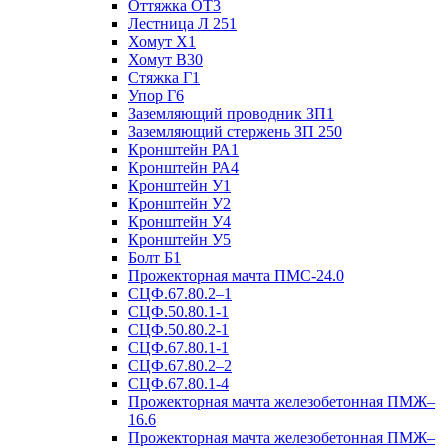
Оттяжка ОТ3
Лестница Л 251
Хомут Х1
Хомут В30
Стяжка Г1
Упор Г6
Заземляющий проводник ЗП1
Заземляющий стержень ЗП 250
Кронштейн РА1
Кронштейн РА4
Кронштейн У1
Кронштейн У2
Кронштейн У4
Кронштейн У5
Болт Б1
Прожекторная мачта ПМС-24.0
СЦФ.67.80.2–1
СЦФ.50.80.1-1
СЦФ.50.80.2-1
СЦФ.67.80.1-1
СЦФ.67.80.2–2
СЦФ.67.80.1-4
Прожекторная мачта железобетонная ПМЖ–
16.6
Прожекторная мачта железобетонная ПМЖ–