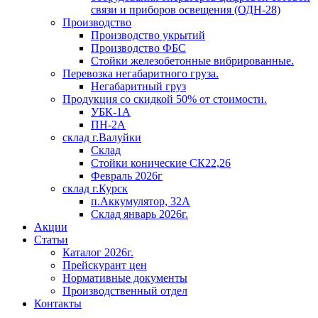
связи и приборов освещения (ОДН-28)
Производство
Производство укрытий
Производство ФБС
Стойки железобетонные вибрированные.
Перевозка негабаритного груза.
Негабаритный груз
Продукция со скидкой 50% от стоимости.
УБК-1А
ПН-2А
склад г.Валуйки
Склад
Стойки конические СК22,26
Февраль 2026г
склад г.Курск
п.Аккумулятор, 32А
Склад январь 2026г.
Акции
Статьи
Каталог 2026г.
Прейскурант цен
Нормативные документы
Производственный отдел
Контакты