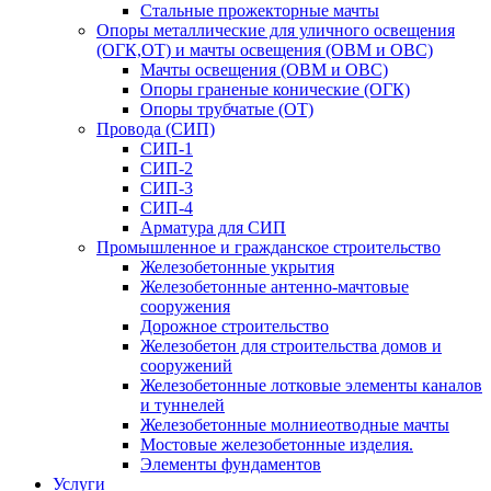
Стальные прожекторные мачты
Опоры металлические для уличного освещения
(ОГК,ОТ) и мачты освещения (ОВМ и ОВС)
Мачты освещения (ОВМ и ОВС)
Опоры граненые конические (ОГК)
Опоры трубчатые (ОТ)
Провода (СИП)
СИП-1
СИП-2
СИП-3
СИП-4
Арматура для СИП
Промышленное и гражданское строительство
Железобетонные укрытия
Железобетонные антенно-мачтовые
сооружения
Дорожное строительство
Железобетон для строительства домов и
сооружений
Железобетонные лотковые элементы каналов
и туннелей
Железобетонные молниеотводные мачты
Мостовые железобетонные изделия.
Элементы фундаментов
Услуги