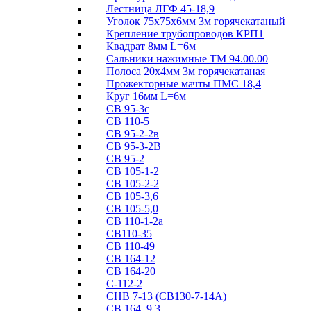
Лестница ЛГФ 45-18,9
Уголок 75х75х6мм 3м горячекатаный
Крепление трубопроводов КРП1
Квадрат 8мм L=6м
Сальники нажимные ТМ 94.00.00
Полоса 20х4мм 3м горячекатаная
Прожекторные мачты ПМС 18,4
Круг 16мм L=6м
СВ 95-3с
СВ 110-5
СВ 95-2-2в
СВ 95-3-2В
СВ 95-2
СВ 105-1-2
СВ 105-2-2
СВ 105-3,6
СВ 105-5,0
СВ 110-1-2а
СВ110-35
СВ 110-49
СВ 164-12
СВ 164-20
С-112-2
СНВ 7-13 (СВ130-7-14А)
СВ 164–9,3