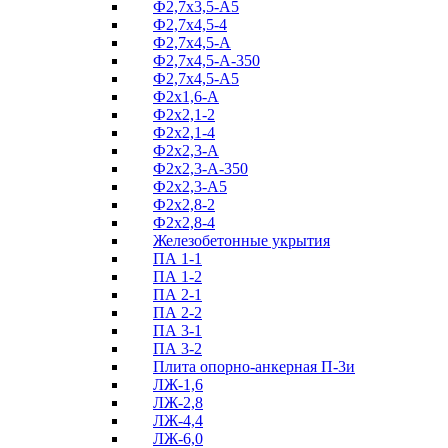
Ф2,7х3,5-А5
Ф2,7х4,5-4
Ф2,7х4,5-А
Ф2,7х4,5-А-350
Ф2,7х4,5-А5
Ф2х1,6-А
Ф2х2,1-2
Ф2х2,1-4
Ф2х2,3-А
Ф2х2,3-А-350
Ф2х2,3-А5
Ф2х2,8-2
Ф2х2,8-4
Железобетонные укрытия
ПА 1-1
ПА 1-2
ПА 2-1
ПА 2-2
ПА 3-1
ПА 3-2
Плита опорно-анкерная П-3и
ЛЖ-1,6
ЛЖ-2,8
ЛЖ-4,4
ЛЖ-6,0