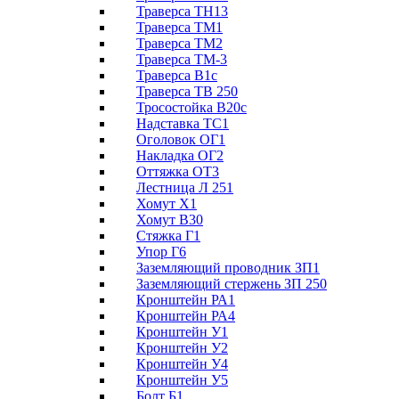
Траверса ТН13
Траверса ТМ1
Траверса ТМ2
Траверса ТМ-3
Траверса В1с
Траверса ТВ 250
Тросостойка В20с
Надставка ТС1
Оголовок ОГ1
Накладка ОГ2
Оттяжка ОТ3
Лестница Л 251
Хомут Х1
Хомут В30
Стяжка Г1
Упор Г6
Заземляющий проводник ЗП1
Заземляющий стержень ЗП 250
Кронштейн РА1
Кронштейн РА4
Кронштейн У1
Кронштейн У2
Кронштейн У4
Кронштейн У5
Болт Б1