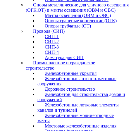
Опоры металлические для уличного освещения
(ОГК,ОТ) и мачты освещения (ОВМ и ОВС)
Мачты освещения (ОВМ и ОВС)
Опоры граненые конические (ОГК)
Опоры трубчатые (ОТ)
Провода (СИП)
СИП-1
СИП-2
СИП-3
СИП-4
Арматура для СИП
Промышленное и гражданское
строительство
Железобетонные укрытия
Железобетонные антенно-мачтовые
сооружения
Дорожное строительство
Железобетон для строительства домов и
сооружений
Железобетонные лотковые элементы
каналов и туннелей
Железобетонные молниеотводные
мачты
Мостовые железобетонные изделия.