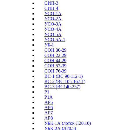
СИП-3
СИП-4
УСО-1А
УСО-2А
УСО-3А
УСО-4А
УСО-5А
УСО-5А-1
УБ-1
СОН 30-29
СОН 22-29
СОН 44-29
СОН 52-39
СОН 76-39
ВС-1 (ВС 90-112-1)
ВС-2 (ВС 105-167-1)
ВС-3 (ВС140-257)
Р1
Р1А
АР5
АР6
АР7
АР8
УБК-1А (лоток Л20.10)
УБК-2А (Л20.5)