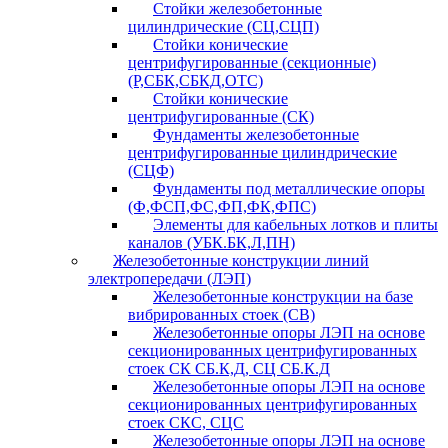
Стойки железобетонные
цилиндрические (СЦ,СЦП)
Стойки конические
центрифугированные (секционные)
(Р,СБК,СБКД,ОТС)
Стойки конические
центрифугированные (СК)
Фундаменты железобетонные
центрифугированные цилиндрические
(СЦФ)
Фундаменты под металлические опоры
(Ф,ФСП,ФС,ФП,ФК,ФПС)
Элементы для кабельных лотков и плиты
каналов (УБК.БК,Л,ПН)
Железобетонные конструкции линий
электропередачи (ЛЭП)
Железобетонные конструкции на базе
вибрированных стоек (СВ)
Железобетонные опоры ЛЭП на основе
секционированных центрифугированных
стоек СК СБ.К,Д, СЦ СБ.К.Д
Железобетонные опоры ЛЭП на основе
секционированных центрифугированных
стоек СКС, СЦС
Железобетонные опоры ЛЭП на основе