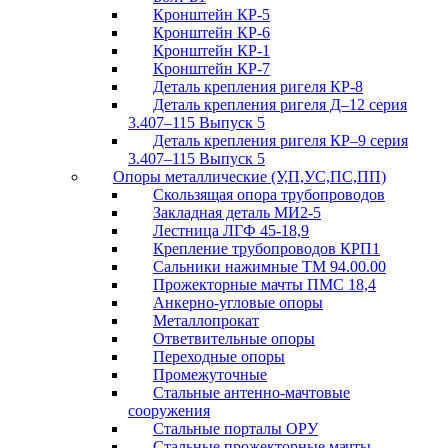
Кронштейн КР-5
Кронштейн КР-6
Кронштейн КР-1
Кронштейн КР-7
Деталь крепления ригеля КР‑8
Деталь крепления ригеля Д–12 серия
3.407–115 Выпуск 5
Деталь крепления ригеля КР–9 серия
3.407–115 Выпуск 5
Опоры металлические (У,П,УС,ПС,ПП)
Скользящая опора трубопроводов
Закладная деталь МИ2-5
Лестница ЛГФ 45-18,9
Крепление трубопроводов КРП1
Сальники нажимные ТМ 94.00.00
Прожекторные мачты ПМС 18,4
Анкерно-угловые опоры
Металлопрокат
Ответвительные опоры
Переходные опоры
Промежуточные
Стальные антенно-мачтовые
сооружения
Стальные порталы ОРУ
Стальные прожекторные мачты