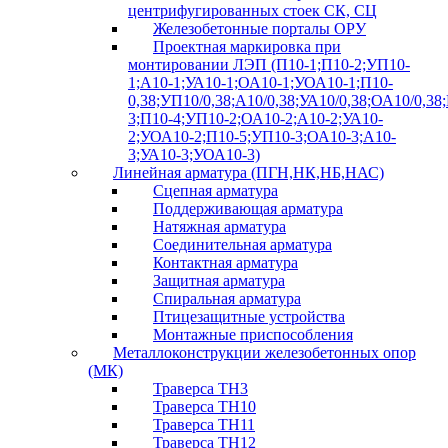
центрифугированных стоек СК, СЦ
Железобетонные порталы ОРУ
Проектная маркировка при
монтировании ЛЭП (П10-1;П10-2;УП10-
1;А10-1;УА10-1;ОА10-1;УОА10-1;П10-
0,38;УП10/0,38;А10/0,38;УА10/0,38;ОА10/0,38
3;П10-4;УП10-2;ОА10-2;А10-2;УА10-
2;УОА10-2;П10-5;УП10-3;ОА10-3;А10-
3;УА10-3;УОА10-3)
Линейная арматура (ПГН,НК,НБ,НАС)
Сцепная арматура
Поддерживающая арматура
Натяжная арматура
Соединительная арматура
Контактная арматура
Защитная арматура
Спиральная арматура
Птицезащитные устройства
Монтажные приспособления
Металлоконструкции железобетонных опор
(МК)
Траверса ТН3
Траверса ТН10
Траверса ТН11
Траверса ТН12