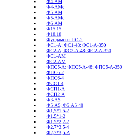
Ф4-АМ
Ф4-АМс
Ф5-АМ
Ф5-АМс
Ф6-АМ
Ф15.15
Ф18.18
Фундамент ПО‑2
ФС1-А; ФС1-48; ФС1-А-350
ФС2-А; ФС2-А-48; ФС2-А-350
ФС1-АМ
ФС2-АМ
ФПС5-А; ФПС5-А-48; ФПС5-А-350
ФПС6-2
ФПС6-4
ФСС1-4
ФСП1-А
ФСП2-А
Ф3-А5
Ф5-А5; Ф5-А5-48
Ф1,5*1,5-2
Ф1,5*1-2
Ф1,5*2,2-2
Ф2,7*3,5-4
Ф2,7*3,5-А