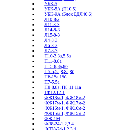
УБК-5
УБК-5А (П10.5)
УБК-9А (Блок БДЛ40.6)
Л10-8/2
Л11-8-3
Л14-8-3
Л15-8-3
Л4-8-3
Л6-8-3
Л7-8-3
П10-3,3а,5,5а
П11-8,8а
П15-8,8а,8б
П5-5,5а,8,8а,8б
П6-15а,15б
П7-5,5а
П8-8,8а; П8-11,11а
1Ф12.12-1
ФЖ18м-1, ФЖ18м-2
ФЖ17м-1, ФЖ17м-2
ФЖ16м-1, ФЖ16м-2
ФЖ15м-1, ФЖ15м-2
ФЖ-1М
ФЛ8-24-1,2,3,4
ФЛ28-24-1,2,3,4