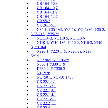
СВ 164–10,3
СВ 164–10,7
СВ 164–11,9
СВ 164–12,7
СВ 95-3
СК 26.1-5.1
У35-1, У35-1+5, У35-1т, У35-1т+5, У35-2,
У35-2+5., У35-2т
УС110--3, УС110-5, УС 110-6
У110-1, У110-1+5, У110-2, У110-3, У110-
3, У110-4
У220-1, У220-1+5, У220-2т, У220-
3+14
УС220-5, УС220-6т
У330-1,У330-1+9
П330-2, ПС330-3т
У1, У2к
УС750-1, УС750-1+5т
СК 22.1-1.1
СК 22.1-2.1
СК 22.1-3.1
СК 22.1-4.1
СК 22.1-5.1
СК 22.2-1.1
СК 22.4-1.1