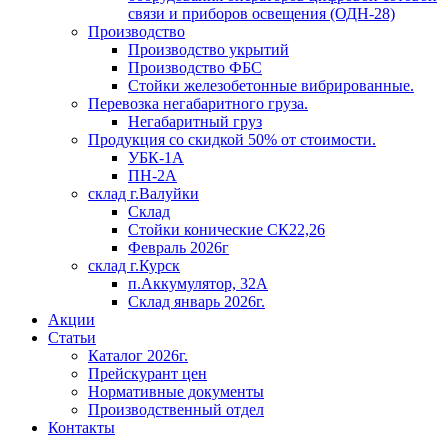
связи и приборов освещения (ОДН-28)
Производство
Производство укрытий
Производство ФБС
Стойки железобетонные вибрированные.
Перевозка негабаритного груза.
Негабаритный груз
Продукция со скидкой 50% от стоимости.
УБК-1А
ПН-2А
склад г.Валуйки
Склад
Стойки конические СК22,26
Февраль 2026г
склад г.Курск
п.Аккумулятор, 32А
Склад январь 2026г.
Акции
Статьи
Каталог 2026г.
Прейскурант цен
Нормативные документы
Производственный отдел
Контакты