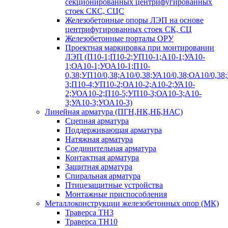
секционированных центрифугированных
стоек СКС, СЦС
Железобетонные опоры ЛЭП на основе
центрифугированных стоек СК, СЦ
Железобетонные порталы ОРУ
Проектная маркировка при монтировании
ЛЭП (П10-1;П10-2;УП10-1;А10-1;УА10-
1;ОА10-1;УОА10-1;П10-
0,38;УП10/0,38;А10/0,38;УА10/0,38;ОА10/0,38
3;П10-4;УП10-2;ОА10-2;А10-2;УА10-
2;УОА10-2;П10-5;УП10-3;ОА10-3;А10-
3;УА10-3;УОА10-3)
Линейная арматура (ПГН,НК,НБ,НАС)
Сцепная арматура
Поддерживающая арматура
Натяжная арматура
Соединительная арматура
Контактная арматура
Защитная арматура
Спиральная арматура
Птицезащитные устройства
Монтажные приспособления
Металлоконструкции железобетонных опор (МК)
Траверса ТН3
Траверса ТН10