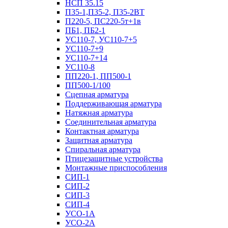
НСП 35.15
П35-1,П35-2, П35-2ВТ
П220-5, ПС220-5т+1в
ПБ1, ПБ2-1
УС110-7, УС110-7+5
УС110-7+9
УС110-7+14
УС110-8
ПП220-1, ПП500-1
ПП500-1/100
Сцепная арматура
Поддерживающая арматура
Натяжная арматура
Соединительная арматура
Контактная арматура
Защитная арматура
Спиральная арматура
Птицезащитные устройства
Монтажные приспособления
СИП-1
СИП-2
СИП-3
СИП-4
УСО-1А
УСО-2А