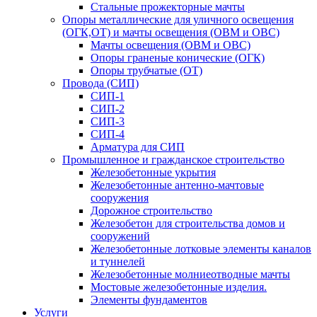
Стальные прожекторные мачты
Опоры металлические для уличного освещения
(ОГК,ОТ) и мачты освещения (ОВМ и ОВС)
Мачты освещения (ОВМ и ОВС)
Опоры граненые конические (ОГК)
Опоры трубчатые (ОТ)
Провода (СИП)
СИП-1
СИП-2
СИП-3
СИП-4
Арматура для СИП
Промышленное и гражданское строительство
Железобетонные укрытия
Железобетонные антенно-мачтовые
сооружения
Дорожное строительство
Железобетон для строительства домов и
сооружений
Железобетонные лотковые элементы каналов
и туннелей
Железобетонные молниеотводные мачты
Мостовые железобетонные изделия.
Элементы фундаментов
Услуги