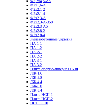
Ф2,7х4,5-А5
Ф2х1,6-А
Ф2х2,1-2
Ф2х2,1-4
Ф2х2,3-А
Ф2х2,3-А-350
Ф2х2,3-А5
Ф2х2,8-2
Ф2х2,8-4
Железобетонные укрытия
ПА 1-1
ПА 1-2
ПА 2-1
ПА 2-2
ПА 3-1
ПА 3-2
Плита опорно-анкерная П-3и
ЛЖ-1,6
ЛЖ-2,8
ЛЖ-4,4
ЛЖ-6,0
ЛЖ-8,4
Плита НСП-1
Плита НСП-2
НСП 35.10