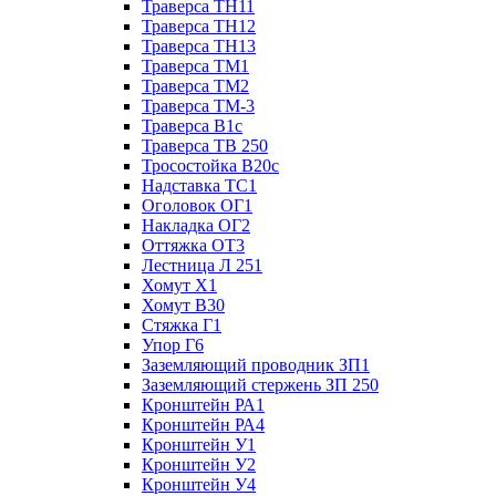
Траверса ТН11
Траверса ТН12
Траверса ТН13
Траверса ТМ1
Траверса ТМ2
Траверса ТМ-3
Траверса В1с
Траверса ТВ 250
Тросостойка В20с
Надставка ТС1
Оголовок ОГ1
Накладка ОГ2
Оттяжка ОТ3
Лестница Л 251
Хомут Х1
Хомут В30
Стяжка Г1
Упор Г6
Заземляющий проводник ЗП1
Заземляющий стержень ЗП 250
Кронштейн РА1
Кронштейн РА4
Кронштейн У1
Кронштейн У2
Кронштейн У4