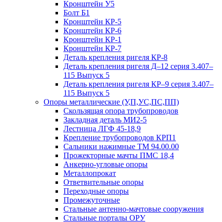
Кронштейн У5
Болт Б1
Кронштейн КР-5
Кронштейн КР-6
Кронштейн КР-1
Кронштейн КР-7
Деталь крепления ригеля КР‑8
Деталь крепления ригеля Д–12 серия 3.407–
115 Выпуск 5
Деталь крепления ригеля КР–9 серия 3.407–
115 Выпуск 5
Опоры металлические (У,П,УС,ПС,ПП)
Скользящая опора трубопроводов
Закладная деталь МИ2-5
Лестница ЛГФ 45-18,9
Крепление трубопроводов КРП1
Сальники нажимные ТМ 94.00.00
Прожекторные мачты ПМС 18,4
Анкерно-угловые опоры
Металлопрокат
Ответвительные опоры
Переходные опоры
Промежуточные
Стальные антенно-мачтовые сооружения
Стальные порталы ОРУ