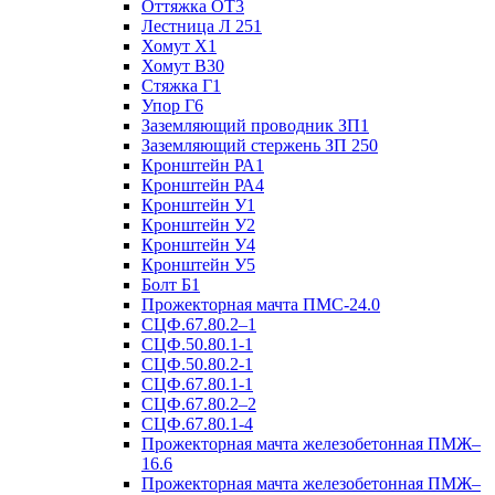
Оттяжка ОТ3
Лестница Л 251
Хомут Х1
Хомут В30
Стяжка Г1
Упор Г6
Заземляющий проводник ЗП1
Заземляющий стержень ЗП 250
Кронштейн РА1
Кронштейн РА4
Кронштейн У1
Кронштейн У2
Кронштейн У4
Кронштейн У5
Болт Б1
Прожекторная мачта ПМС-24.0
СЦФ.67.80.2–1
СЦФ.50.80.1-1
СЦФ.50.80.2-1
СЦФ.67.80.1-1
СЦФ.67.80.2–2
СЦФ.67.80.1-4
Прожекторная мачта железобетонная ПМЖ–
16.6
Прожекторная мачта железобетонная ПМЖ–