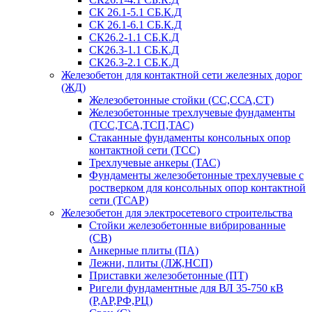
СК 26.1-5.1 СБ.К.Д
СК 26.1-6.1 СБ.К.Д
СК26.2-1.1 СБ.К.Д
СК26.3-1.1 СБ.К.Д
СК26.3-2.1 СБ.К.Д
Железобетон для контактной сети железных дорог
(ЖД)
Железобетонные стойки (СС,ССА,СТ)
Железобетонные трехлучевые фундаменты
(ТСС,ТСА,ТСП,ТАС)
Стаканные фундаменты консольных опор
контактной сети (ТСС)
Трехлучевые анкеры (ТАС)
Фундаменты железобетонные трехлучевые с
ростверком для консольных опор контактной
сети (ТСАР)
Железобетон для электросетевого строительства
Стойки железобетонные вибрированные
(СВ)
Анкерные плиты (ПА)
Лежни, плиты (ЛЖ,НСП)
Приставки железобетонные (ПТ)
Ригели фундаментные для ВЛ 35-750 кВ
(Р,АР,РФ,РЦ)