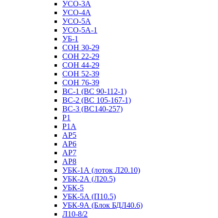
УСО-3А
УСО-4А
УСО-5А
УСО-5А-1
УБ-1
СОН 30-29
СОН 22-29
СОН 44-29
СОН 52-39
СОН 76-39
ВС-1 (ВС 90-112-1)
ВС-2 (ВС 105-167-1)
ВС-3 (ВС140-257)
Р1
Р1А
АР5
АР6
АР7
АР8
УБК-1А (лоток Л20.10)
УБК-2А (Л20.5)
УБК-5
УБК-5А (П10.5)
УБК-9А (Блок БДЛ40.6)
Л10-8/2