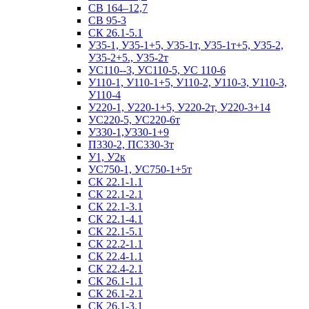
СВ 164–12,7
СВ 95-3
СК 26.1-5.1
У35-1, У35-1+5, У35-1т, У35-1т+5, У35-2,
У35-2+5., У35-2т
УС110--3, УС110-5, УС 110-6
У110-1, У110-1+5, У110-2, У110-3, У110-3,
У110-4
У220-1, У220-1+5, У220-2т, У220-3+14
УС220-5, УС220-6т
У330-1,У330-1+9
П330-2, ПС330-3т
У1, У2к
УС750-1, УС750-1+5т
СК 22.1-1.1
СК 22.1-2.1
СК 22.1-3.1
СК 22.1-4.1
СК 22.1-5.1
СК 22.2-1.1
СК 22.4-1.1
СК 22.4-2.1
СК 26.1-1.1
СК 26.1-2.1
СК 26.1-3.1