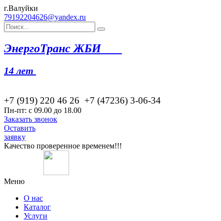
г.Валуйки
79192204626@yandex.ru
Эн
ергоТранс ЖБИ
14 лет
+7 (919) 220 46
26
+7 (47236) 3-06-34
Пн-пт: с 09.00 до 18.00
Заказать звонок
Оставить
заявку
Качество проверенное временем!!!
Меню
О нас
Каталог
Услуги