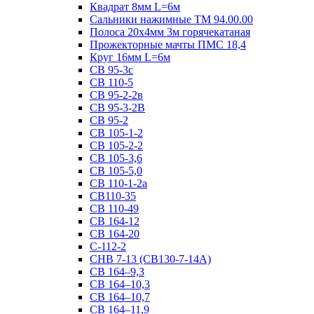
Квадрат 8мм L=6м
Сальники нажимные ТМ 94.00.00
Полоса 20х4мм 3м горячекатаная
Прожекторные мачты ПМС 18,4
Круг 16мм L=6м
СВ 95-3с
СВ 110-5
СВ 95-2-2в
СВ 95-3-2В
СВ 95-2
СВ 105-1-2
СВ 105-2-2
СВ 105-3,6
СВ 105-5,0
СВ 110-1-2а
СВ110-35
СВ 110-49
СВ 164-12
СВ 164-20
С-112-2
СНВ 7-13 (СВ130-7-14А)
СВ 164–9,3
СВ 164–10,3
СВ 164–10,7
СВ 164–11,9