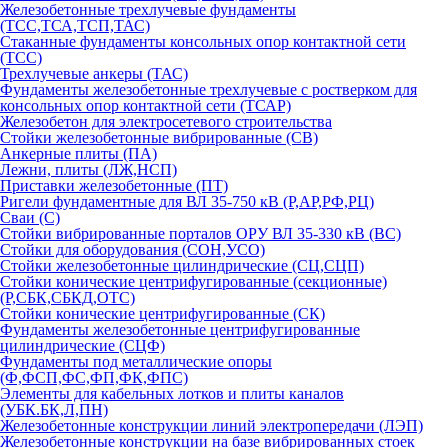
Железобетонные трехлучевые фундаменты
(ТСС,ТСА,ТСП,ТАС)
Стаканные фундаменты консольных опор контактной сети
(ТСС)
Трехлучевые анкеры (ТАС)
Фундаменты железобетонные трехлучевые с ростверком для
консольных опор контактной сети (ТСАР)
Железобетон для электросетевого строительства
Стойки железобетонные вибрированные (СВ)
Анкерные плиты (ПА)
Лежни, плиты (ЛЖ,НСП)
Приставки железобетонные (ПТ)
Ригели фундаментные для ВЛ 35-750 кВ (Р,АР,РФ,РЦ)
Сваи (С)
Стойки вибрированные порталов ОРУ ВЛ 35-330 кВ (ВС)
Стойки для оборудования (СОН,УСО)
Стойки железобетонные цилиндрические (СЦ,СЦП)
Стойки конические центрифугированные (секционные)
(Р,СБК,СБКД,ОТС)
Стойки конические центрифугированные (СК)
Фундаменты железобетонные центрифугированные
цилиндрические (СЦФ)
Фундаменты под металлические опоры
(Ф,ФСП,ФС,ФП,ФК,ФПС)
Элементы для кабельных лотков и плиты каналов
(УБК.БК,Л,ПН)
Железобетонные конструкции линий электропередачи (ЛЭП)
Железобетонные конструкции на базе вибрированных стоек