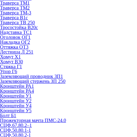
Траверса ТМ1
Траверса ТМ2
Траверса ТМ-3
Траверса В1с
Траверса ТВ 250
Тросостойка В20с
Надставка ТС1
Оголовок ОГ1
Накладка ОГ2
Оттяжка ОТ3
Лестница Л 251
Хомут Х1
Хомут В30
Стяжка Г1
Упор Г6
Заземляющий проводник ЗП1
Заземляющий стержень ЗП 250
Кронштейн РА1
Кронштейн РА4
Кронштейн У1
Кронштейн У2
Кронштейн У4
Кронштейн У5
Болт Б1
Прожекторная мачта ПМС-24.0
СЦФ.67.80.2–1
СЦФ.50.80.1-1
СЦФ.50.80.2-1