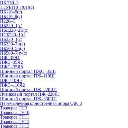
ПБ 750–3
1,2УБ110-7(01)(с)
ПБ110–5(с)
ПБ110–8(с)
П220–С
ПБ220–1(с)
ПБД220–2К(с)
ПСБ220–1(с)
ПБ330–1(с)
ПБ330–7н(с)
ПБ500–5н(с)
ПБ500–7ну(с)
ПЖ–35Я1
ПЖС–35Я2
ПЖС–35Я5
Шинный портал ПЖС–35Ш
Шинный портал ПЖ–110Ш
ПЖ–110Я5
ПЖС–110Я2
Шинный портал ПЖ–220Ш1
Ячейковый портал ПЖ–220Я1
Шинный портал ПЖ–330Ш1
Перемычечная одностоечная опора ОЖ–3
Траверса ТН3
Траверса ТН10
Траверса ТН11
Траверса ТН12
Траверса ТН13