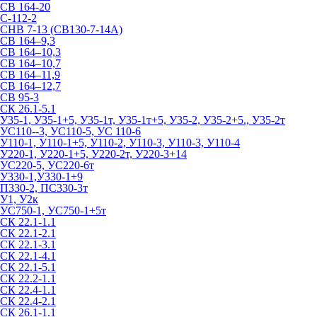
СВ 164-20
С-112-2
СНВ 7-13 (СВ130-7-14А)
СВ 164–9,3
СВ 164–10,3
СВ 164–10,7
СВ 164–11,9
СВ 164–12,7
СВ 95-3
СК 26.1-5.1
У35-1, У35-1+5, У35-1т, У35-1т+5, У35-2, У35-2+5., У35-2т
УС110--3, УС110-5, УС 110-6
У110-1, У110-1+5, У110-2, У110-3, У110-3, У110-4
У220-1, У220-1+5, У220-2т, У220-3+14
УС220-5, УС220-6т
У330-1,У330-1+9
П330-2, ПС330-3т
У1, У2к
УС750-1, УС750-1+5т
СК 22.1-1.1
СК 22.1-2.1
СК 22.1-3.1
СК 22.1-4.1
СК 22.1-5.1
СК 22.2-1.1
СК 22.4-1.1
СК 22.4-2.1
СК 26.1-1.1