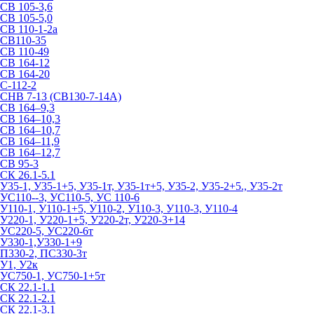
СВ 105-3,6
СВ 105-5,0
СВ 110-1-2а
СВ110-35
СВ 110-49
СВ 164-12
СВ 164-20
С-112-2
СНВ 7-13 (СВ130-7-14А)
СВ 164–9,3
СВ 164–10,3
СВ 164–10,7
СВ 164–11,9
СВ 164–12,7
СВ 95-3
СК 26.1-5.1
У35-1, У35-1+5, У35-1т, У35-1т+5, У35-2, У35-2+5., У35-2т
УС110--3, УС110-5, УС 110-6
У110-1, У110-1+5, У110-2, У110-3, У110-3, У110-4
У220-1, У220-1+5, У220-2т, У220-3+14
УС220-5, УС220-6т
У330-1,У330-1+9
П330-2, ПС330-3т
У1, У2к
УС750-1, УС750-1+5т
СК 22.1-1.1
СК 22.1-2.1
СК 22.1-3.1