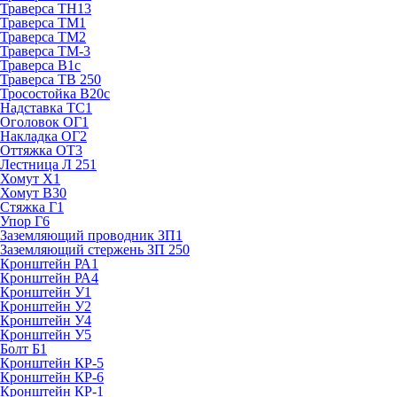
Траверса ТН13
Траверса ТМ1
Траверса ТМ2
Траверса ТМ-3
Траверса В1с
Траверса ТВ 250
Тросостойка В20с
Надставка ТС1
Оголовок ОГ1
Накладка ОГ2
Оттяжка ОТ3
Лестница Л 251
Хомут Х1
Хомут В30
Стяжка Г1
Упор Г6
Заземляющий проводник ЗП1
Заземляющий стержень ЗП 250
Кронштейн РА1
Кронштейн РА4
Кронштейн У1
Кронштейн У2
Кронштейн У4
Кронштейн У5
Болт Б1
Кронштейн КР-5
Кронштейн КР-6
Кронштейн КР-1