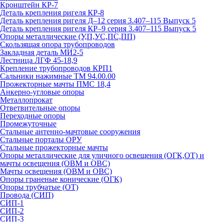
Кронштейн КР-7
Деталь крепления ригеля КР‑8
Деталь крепления ригеля Д–12 серия 3.407–115 Выпуск 5
Деталь крепления ригеля КР–9 серия 3.407–115 Выпуск 5
Опоры металлические (У,П,УС,ПС,ПП)
Скользящая опора трубопроводов
Закладная деталь МИ2-5
Лестница ЛГФ 45-18,9
Крепление трубопроводов КРП1
Сальники нажимные ТМ 94.00.00
Прожекторные мачты ПМС 18,4
Анкерно-угловые опоры
Металлопрокат
Ответвительные опоры
Переходные опоры
Промежуточные
Стальные антенно-мачтовые сооружения
Стальные порталы ОРУ
Стальные прожекторные мачты
Опоры металлические для уличного освещения (ОГК,ОТ) и
мачты освещения (ОВМ и ОВС)
Мачты освещения (ОВМ и ОВС)
Опоры граненые конические (ОГК)
Опоры трубчатые (ОТ)
Провода (СИП)
СИП-1
СИП-2
СИП-3