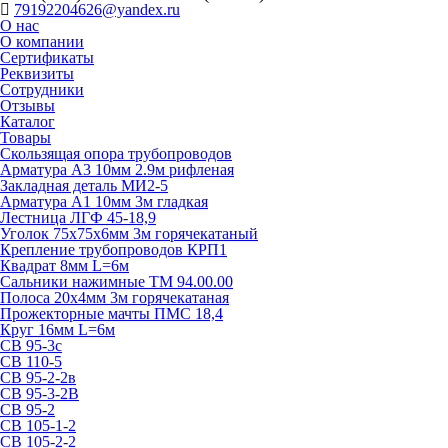
79192204626@yandex.ru
О нас
О компании
Сертификаты
Реквизиты
Сотрудники
Отзывы
Каталог
Товары
Скользящая опора трубопроводов
Арматура А3 10мм 2.9м рифленая
Закладная деталь МИ2-5
Арматура А1 10мм 3м гладкая
Лестница ЛГФ 45-18,9
Уголок 75х75х6мм 3м горячекатаный
Крепление трубопроводов КРП1
Квадрат 8мм L=6м
Сальники нажимные ТМ 94.00.00
Полоса 20х4мм 3м горячекатаная
Прожекторные мачты ПМС 18,4
Круг 16мм L=6м
СВ 95-3с
СВ 110-5
СВ 95-2-2в
СВ 95-3-2В
СВ 95-2
СВ 105-1-2
СВ 105-2-2