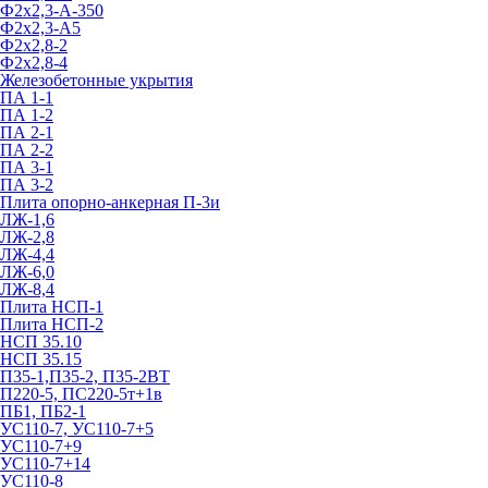
Ф2х2,3-А-350
Ф2х2,3-А5
Ф2х2,8-2
Ф2х2,8-4
Железобетонные укрытия
ПА 1-1
ПА 1-2
ПА 2-1
ПА 2-2
ПА 3-1
ПА 3-2
Плита опорно-анкерная П-3и
ЛЖ-1,6
ЛЖ-2,8
ЛЖ-4,4
ЛЖ-6,0
ЛЖ-8,4
Плита НСП-1
Плита НСП-2
НСП 35.10
НСП 35.15
П35-1,П35-2, П35-2ВТ
П220-5, ПС220-5т+1в
ПБ1, ПБ2-1
УС110-7, УС110-7+5
УС110-7+9
УС110-7+14
УС110-8