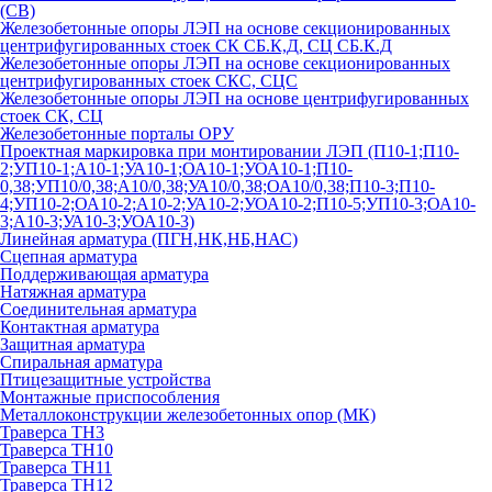
(СВ)
Железобетонные опоры ЛЭП на основе секционированных
центрифугированных стоек СК СБ.К,Д, СЦ СБ.К.Д
Железобетонные опоры ЛЭП на основе секционированных
центрифугированных стоек СКС, СЦС
Железобетонные опоры ЛЭП на основе центрифугированных
стоек СК, СЦ
Железобетонные порталы ОРУ
Проектная маркировка при монтировании ЛЭП (П10-1;П10-
2;УП10-1;А10-1;УА10-1;ОА10-1;УОА10-1;П10-
0,38;УП10/0,38;А10/0,38;УА10/0,38;ОА10/0,38;П10-3;П10-
4;УП10-2;ОА10-2;А10-2;УА10-2;УОА10-2;П10-5;УП10-3;ОА10-
3;А10-3;УА10-3;УОА10-3)
Линейная арматура (ПГН,НК,НБ,НАС)
Сцепная арматура
Поддерживающая арматура
Натяжная арматура
Соединительная арматура
Контактная арматура
Защитная арматура
Спиральная арматура
Птицезащитные устройства
Монтажные приспособления
Металлоконструкции железобетонных опор (МК)
Траверса ТН3
Траверса ТН10
Траверса ТН11
Траверса ТН12