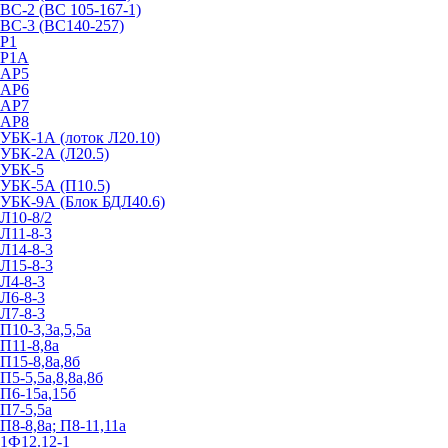
ВС-2 (ВС 105-167-1)
ВС-3 (ВС140-257)
Р1
Р1А
АР5
АР6
АР7
АР8
УБК-1А (лоток Л20.10)
УБК-2А (Л20.5)
УБК-5
УБК-5А (П10.5)
УБК-9А (Блок БДЛ40.6)
Л10-8/2
Л11-8-3
Л14-8-3
Л15-8-3
Л4-8-3
Л6-8-3
Л7-8-3
П10-3,3а,5,5а
П11-8,8а
П15-8,8а,8б
П5-5,5а,8,8а,8б
П6-15а,15б
П7-5,5а
П8-8,8а; П8-11,11а
1Ф12.12-1