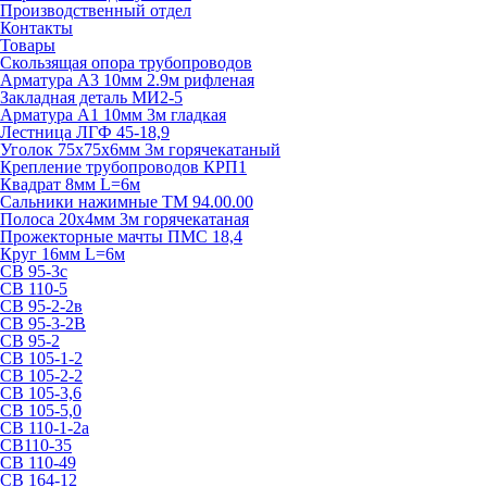
Производственный отдел
Контакты
Товары
Скользящая опора трубопроводов
Арматура А3 10мм 2.9м рифленая
Закладная деталь МИ2-5
Арматура А1 10мм 3м гладкая
Лестница ЛГФ 45-18,9
Уголок 75х75х6мм 3м горячекатаный
Крепление трубопроводов КРП1
Квадрат 8мм L=6м
Сальники нажимные ТМ 94.00.00
Полоса 20х4мм 3м горячекатаная
Прожекторные мачты ПМС 18,4
Круг 16мм L=6м
СВ 95-3с
СВ 110-5
СВ 95-2-2в
СВ 95-3-2В
СВ 95-2
СВ 105-1-2
СВ 105-2-2
СВ 105-3,6
СВ 105-5,0
СВ 110-1-2а
СВ110-35
СВ 110-49
СВ 164-12