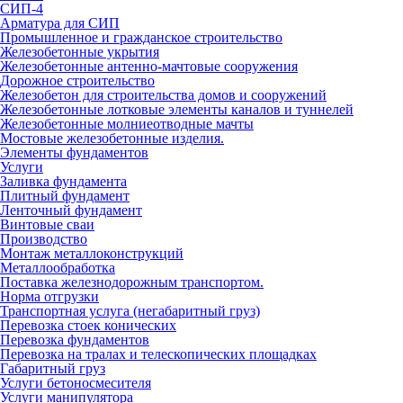
СИП-4
Арматура для СИП
Промышленное и гражданское строительство
Железобетонные укрытия
Железобетонные антенно-мачтовые сооружения
Дорожное строительство
Железобетон для строительства домов и сооружений
Железобетонные лотковые элементы каналов и туннелей
Железобетонные молниеотводные мачты
Мостовые железобетонные изделия.
Элементы фундаментов
Услуги
Заливка фундамента
Плитный фундамент
Ленточный фундамент
Винтовые сваи
Производство
Монтаж металлоконструкций
Металлообработка
Поставка железнодорожным транспортом.
Норма отгрузки
Транспортная услуга (негабаритный груз)
Перевозка стоек конических
Перевозка фундаментов
Перевозка на тралах и телескопических площадках
Габаритный груз
Услуги бетоносмесителя
Услуги манипулятора