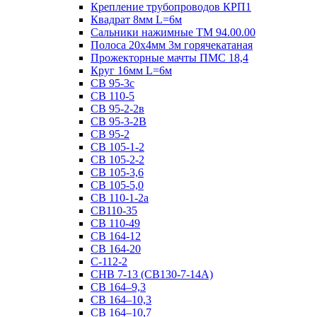
Крепление трубопроводов КРП1
Квадрат 8мм L=6м
Сальники нажимные ТМ 94.00.00
Полоса 20х4мм 3м горячекатаная
Прожекторные мачты ПМС 18,4
Круг 16мм L=6м
СВ 95-3с
СВ 110-5
СВ 95-2-2в
СВ 95-3-2В
СВ 95-2
СВ 105-1-2
СВ 105-2-2
СВ 105-3,6
СВ 105-5,0
СВ 110-1-2а
СВ110-35
СВ 110-49
СВ 164-12
СВ 164-20
С-112-2
СНВ 7-13 (СВ130-7-14А)
СВ 164–9,3
СВ 164–10,3
СВ 164–10,7