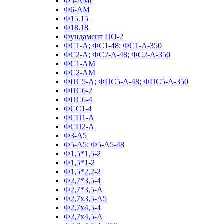
Ф5-АМс
Ф6-АМ
Ф15.15
Ф18.18
Фундамент ПО‑2
ФС1-А; ФС1-48; ФС1-А-350
ФС2-А; ФС2-А-48; ФС2-А-350
ФС1-АМ
ФС2-АМ
ФПС5-А; ФПС5-А-48; ФПС5-А-350
ФПС6-2
ФПС6-4
ФСС1-4
ФСП1-А
ФСП2-А
Ф3-А5
Ф5-А5; Ф5-А5-48
Ф1,5*1,5-2
Ф1,5*1-2
Ф1,5*2,2-2
Ф2,7*3,5-4
Ф2,7*3,5-А
Ф2,7х3,5-А5
Ф2,7х4,5-4
Ф2,7х4,5-А