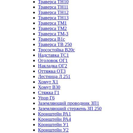
Траверса ТН10
Траверса ТН11
Траверса ТН12
Траверса ТН13
Траверса ТМ1
Траверса ТМ2
Траверса ТМ-3
Траверса В1с
Траверса ТВ 250
Тросостойка В20с
Надставка ТС1
Оголовок ОГ1
Накладка ОГ2
Оттяжка ОТ3
Лестница Л 251
Хомут Х1
Хомут В30
Стяжка Г1
Упор Г6
Заземляющий проводник ЗП1
Заземляющий стержень ЗП 250
Кронштейн РА1
Кронштейн РА4
Кронштейн У1
Кронштейн У2