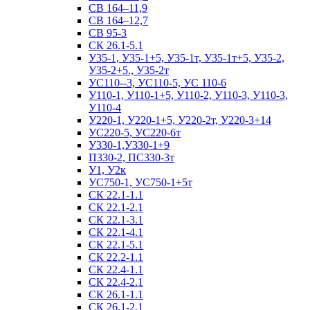
СВ 164–11,9
СВ 164–12,7
СВ 95-3
СК 26.1-5.1
У35-1, У35-1+5, У35-1т, У35-1т+5, У35-2,
У35-2+5., У35-2т
УС110--3, УС110-5, УС 110-6
У110-1, У110-1+5, У110-2, У110-3, У110-3,
У110-4
У220-1, У220-1+5, У220-2т, У220-3+14
УС220-5, УС220-6т
У330-1,У330-1+9
П330-2, ПС330-3т
У1, У2к
УС750-1, УС750-1+5т
СК 22.1-1.1
СК 22.1-2.1
СК 22.1-3.1
СК 22.1-4.1
СК 22.1-5.1
СК 22.2-1.1
СК 22.4-1.1
СК 22.4-2.1
СК 26.1-1.1
СК 26.1-2.1