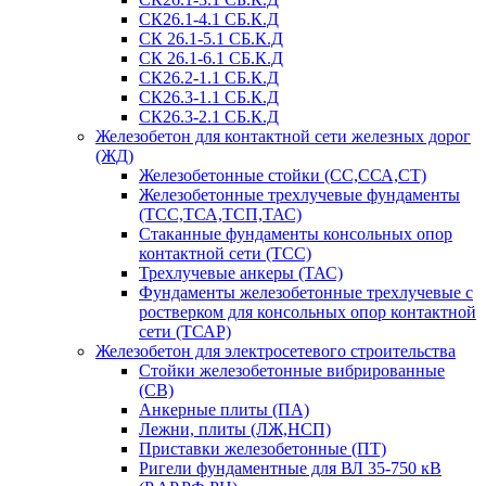
СК26.1-4.1 СБ.К.Д
СК 26.1-5.1 СБ.К.Д
СК 26.1-6.1 СБ.К.Д
СК26.2-1.1 СБ.К.Д
СК26.3-1.1 СБ.К.Д
СК26.3-2.1 СБ.К.Д
Железобетон для контактной сети железных дорог
(ЖД)
Железобетонные стойки (СС,ССА,СТ)
Железобетонные трехлучевые фундаменты
(ТСС,ТСА,ТСП,ТАС)
Стаканные фундаменты консольных опор
контактной сети (ТСС)
Трехлучевые анкеры (ТАС)
Фундаменты железобетонные трехлучевые с
ростверком для консольных опор контактной
сети (ТСАР)
Железобетон для электросетевого строительства
Стойки железобетонные вибрированные
(СВ)
Анкерные плиты (ПА)
Лежни, плиты (ЛЖ,НСП)
Приставки железобетонные (ПТ)
Ригели фундаментные для ВЛ 35-750 кВ