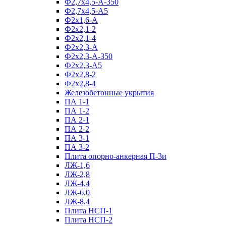
Ф2,7х4,5-А-350
Ф2,7х4,5-А5
Ф2х1,6-А
Ф2х2,1-2
Ф2х2,1-4
Ф2х2,3-А
Ф2х2,3-А-350
Ф2х2,3-А5
Ф2х2,8-2
Ф2х2,8-4
Железобетонные укрытия
ПА 1-1
ПА 1-2
ПА 2-1
ПА 2-2
ПА 3-1
ПА 3-2
Плита опорно-анкерная П-3и
ЛЖ-1,6
ЛЖ-2,8
ЛЖ-4,4
ЛЖ-6,0
ЛЖ-8,4
Плита НСП-1
Плита НСП-2