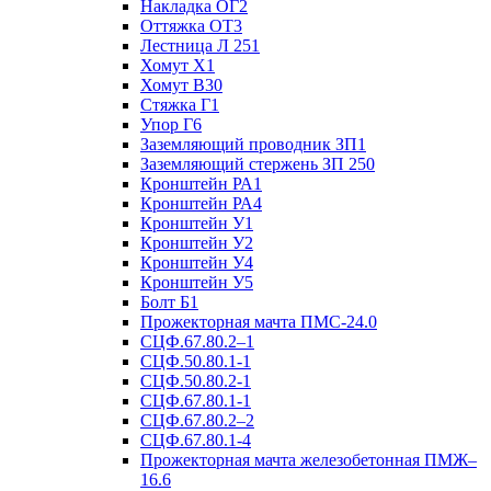
Накладка ОГ2
Оттяжка ОТ3
Лестница Л 251
Хомут Х1
Хомут В30
Стяжка Г1
Упор Г6
Заземляющий проводник ЗП1
Заземляющий стержень ЗП 250
Кронштейн РА1
Кронштейн РА4
Кронштейн У1
Кронштейн У2
Кронштейн У4
Кронштейн У5
Болт Б1
Прожекторная мачта ПМС-24.0
СЦФ.67.80.2–1
СЦФ.50.80.1-1
СЦФ.50.80.2-1
СЦФ.67.80.1-1
СЦФ.67.80.2–2
СЦФ.67.80.1-4
Прожекторная мачта железобетонная ПМЖ–
16.6