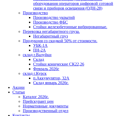
оборудования операторов цифровой сотовой
связи и приборов освещения (ОДН-28)
Производство
Производство укрытий
Производство ФБС
Стойки железобетонные вибрированные.
Перевозка негабаритного груза.
Негабаритный груз
Продукция со скидкой 50% от стоимости.
УБК-1А
ПН-2А
склад г.Валуйки
Склад
Стойки конические СК22,26
Февраль 2026г
склад г.Курск
п.Аккумулятор, 32А
Склад январь 2026г.
Акции
Статьи
Каталог 2026г.
Прейскурант цен
Нормативные документы
Производственный отдел
Контакты