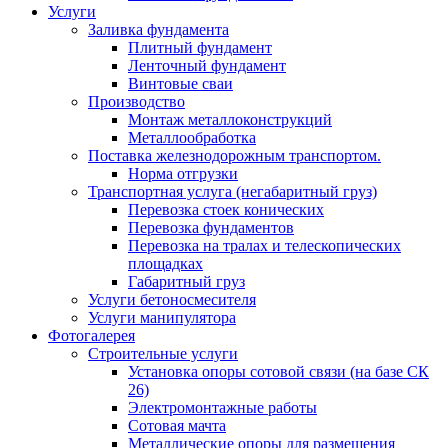
Услуги
Заливка фундамента
Плитный фундамент
Ленточный фундамент
Винтовые сваи
Производство
Монтаж металлоконструкций
Металлообработка
Поставка железнодорожным транспортом.
Норма отгрузки
Транспортная услуга (негабаритный груз)
Перевозка стоек конических
Перевозка фундаментов
Перевозка на тралах и телескопических
площадках
Габаритный груз
Услуги бетоносмесителя
Услуги манипулятора
Фотогалерея
Строительные услуги
Установка опоры сотовой связи (на базе СК
26)
Электромонтажные работы
Сотовая мачта
Металлические опоры для размещения