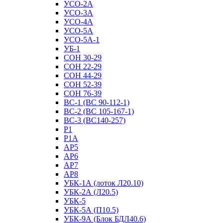
УСО-2А
УСО-3А
УСО-4А
УСО-5А
УСО-5А-1
УБ-1
СОН 30-29
СОН 22-29
СОН 44-29
СОН 52-39
СОН 76-39
ВС-1 (ВС 90-112-1)
ВС-2 (ВС 105-167-1)
ВС-3 (ВС140-257)
Р1
Р1А
АР5
АР6
АР7
АР8
УБК-1А (лоток Л20.10)
УБК-2А (Л20.5)
УБК-5
УБК-5А (П10.5)
УБК-9А (Блок БДЛ40.6)