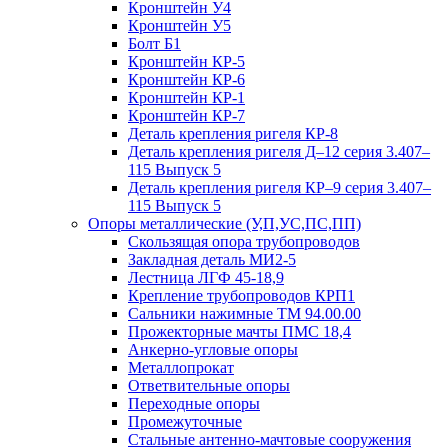
Кронштейн У4
Кронштейн У5
Болт Б1
Кронштейн КР-5
Кронштейн КР-6
Кронштейн КР-1
Кронштейн КР-7
Деталь крепления ригеля КР‑8
Деталь крепления ригеля Д–12 серия 3.407–
115 Выпуск 5
Деталь крепления ригеля КР–9 серия 3.407–
115 Выпуск 5
Опоры металлические (У,П,УС,ПС,ПП)
Скользящая опора трубопроводов
Закладная деталь МИ2-5
Лестница ЛГФ 45-18,9
Крепление трубопроводов КРП1
Сальники нажимные ТМ 94.00.00
Прожекторные мачты ПМС 18,4
Анкерно-угловые опоры
Металлопрокат
Ответвительные опоры
Переходные опоры
Промежуточные
Стальные антенно-мачтовые сооружения