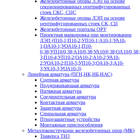
Железобетонные опоры ЛЭП на основе
секционированных центрифугированных
стоек СКС, СЦС
Железобетонные опоры ЛЭП на основе
центрифугированных стоек СК, СЦ
Железобетонные порталы ОРУ
Проектная маркировка при монтировании
ЛЭП (П10-1;П10-2;УП10-1;А10-1;УА10-
1;ОА10-1;УОА10-1;П10-
0,38;УП10/0,38;А10/0,38;УА10/0,38;ОА10/0,38
3;П10-4;УП10-2;ОА10-2;А10-2;УА10-
2;УОА10-2;П10-5;УП10-3;ОА10-3;А10-
3;УА10-3;УОА10-3)
Линейная арматура (ПГН,НК,НБ,НАС)
Сцепная арматура
Поддерживающая арматура
Натяжная арматура
Соединительная арматура
Контактная арматура
Защитная арматура
Спиральная арматура
Птицезащитные устройства
Монтажные приспособления
Металлоконструкции железобетонных опор (МК)
Траверса ТН3