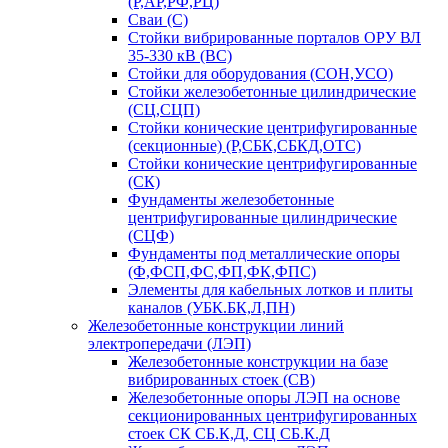
(Р,АР,РФ,РЦ)
Сваи (С)
Стойки вибрированные порталов ОРУ ВЛ
35-330 кВ (ВС)
Стойки для оборудования (СОН,УСО)
Стойки железобетонные цилиндрические
(СЦ,СЦП)
Стойки конические центрифугированные
(секционные) (Р,СБК,СБКД,ОТС)
Стойки конические центрифугированные
(СК)
Фундаменты железобетонные
центрифугированные цилиндрические
(СЦФ)
Фундаменты под металлические опоры
(Ф,ФСП,ФС,ФП,ФК,ФПС)
Элементы для кабельных лотков и плиты
каналов (УБК.БК,Л,ПН)
Железобетонные конструкции линий
электропередачи (ЛЭП)
Железобетонные конструкции на базе
вибрированных стоек (СВ)
Железобетонные опоры ЛЭП на основе
секционированных центрифугированных
стоек СК СБ.К,Д, СЦ СБ.К.Д