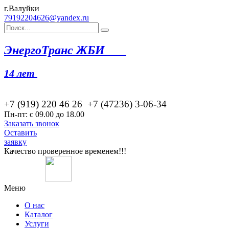
г.Валуйки
79192204626@yandex.ru
Эн
ергоТранс ЖБИ
14 лет
+7 (919) 220 46
26
+7 (47236) 3-06-34
Пн-пт: с 09.00 до 18.00
Заказать звонок
Оставить
заявку
Качество проверенное временем!!!
Меню
О нас
Каталог
Услуги