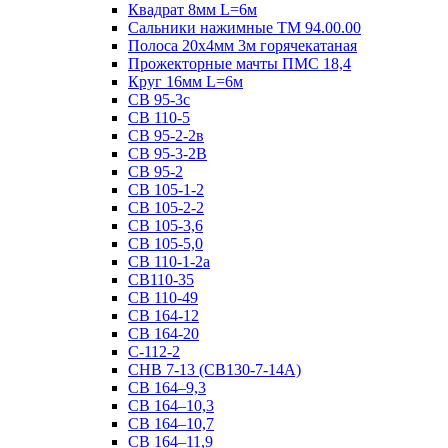
Квадрат 8мм L=6м
Сальники нажимные ТМ 94.00.00
Полоса 20х4мм 3м горячекатаная
Прожекторные мачты ПМС 18,4
Круг 16мм L=6м
СВ 95-3с
СВ 110-5
СВ 95-2-2в
СВ 95-3-2В
СВ 95-2
СВ 105-1-2
СВ 105-2-2
СВ 105-3,6
СВ 105-5,0
СВ 110-1-2а
СВ110-35
СВ 110-49
СВ 164-12
СВ 164-20
С-112-2
СНВ 7-13 (СВ130-7-14А)
СВ 164–9,3
СВ 164–10,3
СВ 164–10,7
СВ 164–11,9