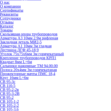
О нас
О компании
Сертификаты
Реквизиты
Сотрудники
Отзывы
Каталог
Товары
Скользящая опора трубопроводов
Арматура А3 10мм 2.9м рифленая
Закладная деталь МИ2-5
Арматура А1 10мм 3м гладкая
Лестница ЛГФ 45-18,9
Уголок 75х75х6мм 3м горячекатаный
Крепление трубопроводов КРП1
Квадрат 8мм L=6м
Сальники нажимные ТМ 94.00.00
Полоса 20х4мм 3м горячекатаная
Прожекторные мачты ПМС 18,4
Круг 16мм L=6м
СВ 95-3с
СВ 110-5
СВ 95-2-2в
СВ 95-3-2В
СВ 95-2
СВ 105-1-2
СВ 105-2-2
СВ 105-3,6