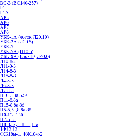
ВС-3 (ВС140-257)
Р1
Р1А
АР5
АР6
АР7
АР8
УБК-1А (лоток Л20.10)
УБК-2А (Л20.5)
УБК-5
УБК-5А (П10.5)
УБК-9А (Блок БДЛ40.6)
Л10-8/2
Л11-8-3
Л14-8-3
Л15-8-3
Л4-8-3
Л6-8-3
Л7-8-3
П10-3,3а,5,5а
П11-8,8а
П15-8,8а,8б
П5-5,5а,8,8а,8б
П6-15а,15б
П7-5,5а
П8-8,8а; П8-11,11а
1Ф12.12-1
ФЖ18м-1, ФЖ18м-2