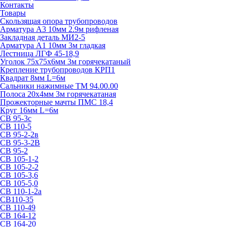
Контакты
Товары
Скользящая опора трубопроводов
Арматура А3 10мм 2.9м рифленая
Закладная деталь МИ2-5
Арматура А1 10мм 3м гладкая
Лестница ЛГФ 45-18,9
Уголок 75х75х6мм 3м горячекатаный
Крепление трубопроводов КРП1
Квадрат 8мм L=6м
Сальники нажимные ТМ 94.00.00
Полоса 20х4мм 3м горячекатаная
Прожекторные мачты ПМС 18,4
Круг 16мм L=6м
СВ 95-3с
СВ 110-5
СВ 95-2-2в
СВ 95-3-2В
СВ 95-2
СВ 105-1-2
СВ 105-2-2
СВ 105-3,6
СВ 105-5,0
СВ 110-1-2а
СВ110-35
СВ 110-49
СВ 164-12
СВ 164-20