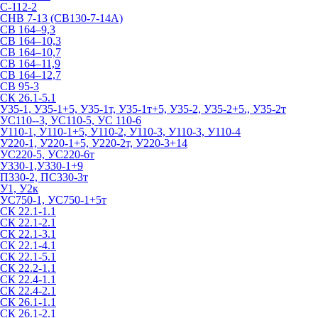
С-112-2
СНВ 7-13 (СВ130-7-14А)
СВ 164–9,3
СВ 164–10,3
СВ 164–10,7
СВ 164–11,9
СВ 164–12,7
СВ 95-3
СК 26.1-5.1
У35-1, У35-1+5, У35-1т, У35-1т+5, У35-2, У35-2+5., У35-2т
УС110--3, УС110-5, УС 110-6
У110-1, У110-1+5, У110-2, У110-3, У110-3, У110-4
У220-1, У220-1+5, У220-2т, У220-3+14
УС220-5, УС220-6т
У330-1,У330-1+9
П330-2, ПС330-3т
У1, У2к
УС750-1, УС750-1+5т
СК 22.1-1.1
СК 22.1-2.1
СК 22.1-3.1
СК 22.1-4.1
СК 22.1-5.1
СК 22.2-1.1
СК 22.4-1.1
СК 22.4-2.1
СК 26.1-1.1
СК 26.1-2.1