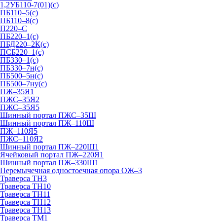
1,2УБ110-7(01)(с)
ПБ110–5(с)
ПБ110–8(с)
П220–С
ПБ220–1(с)
ПБД220–2К(с)
ПСБ220–1(с)
ПБ330–1(с)
ПБ330–7н(с)
ПБ500–5н(с)
ПБ500–7ну(с)
ПЖ–35Я1
ПЖС–35Я2
ПЖС–35Я5
Шинный портал ПЖС–35Ш
Шинный портал ПЖ–110Ш
ПЖ–110Я5
ПЖС–110Я2
Шинный портал ПЖ–220Ш1
Ячейковый портал ПЖ–220Я1
Шинный портал ПЖ–330Ш1
Перемычечная одностоечная опора ОЖ–3
Траверса ТН3
Траверса ТН10
Траверса ТН11
Траверса ТН12
Траверса ТН13
Траверса ТМ1