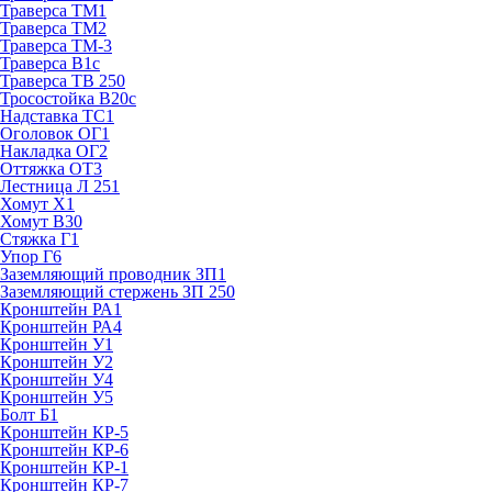
Траверса ТМ1
Траверса ТМ2
Траверса ТМ-3
Траверса В1с
Траверса ТВ 250
Тросостойка В20с
Надставка ТС1
Оголовок ОГ1
Накладка ОГ2
Оттяжка ОТ3
Лестница Л 251
Хомут Х1
Хомут В30
Стяжка Г1
Упор Г6
Заземляющий проводник ЗП1
Заземляющий стержень ЗП 250
Кронштейн РА1
Кронштейн РА4
Кронштейн У1
Кронштейн У2
Кронштейн У4
Кронштейн У5
Болт Б1
Кронштейн КР-5
Кронштейн КР-6
Кронштейн КР-1
Кронштейн КР-7