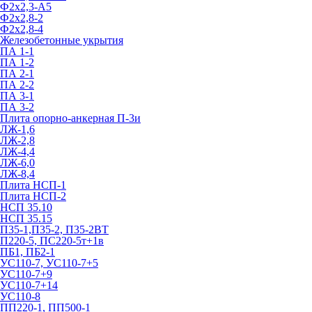
Ф2х2,3-А5
Ф2х2,8-2
Ф2х2,8-4
Железобетонные укрытия
ПА 1-1
ПА 1-2
ПА 2-1
ПА 2-2
ПА 3-1
ПА 3-2
Плита опорно-анкерная П-3и
ЛЖ-1,6
ЛЖ-2,8
ЛЖ-4,4
ЛЖ-6,0
ЛЖ-8,4
Плита НСП-1
Плита НСП-2
НСП 35.10
НСП 35.15
П35-1,П35-2, П35-2ВТ
П220-5, ПС220-5т+1в
ПБ1, ПБ2-1
УС110-7, УС110-7+5
УС110-7+9
УС110-7+14
УС110-8
ПП220-1, ПП500-1