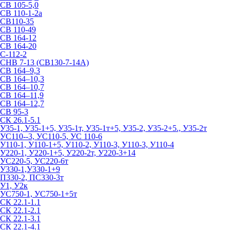
СВ 105-5,0
СВ 110-1-2а
СВ110-35
СВ 110-49
СВ 164-12
СВ 164-20
С-112-2
СНВ 7-13 (СВ130-7-14А)
СВ 164–9,3
СВ 164–10,3
СВ 164–10,7
СВ 164–11,9
СВ 164–12,7
СВ 95-3
СК 26.1-5.1
У35-1, У35-1+5, У35-1т, У35-1т+5, У35-2, У35-2+5., У35-2т
УС110--3, УС110-5, УС 110-6
У110-1, У110-1+5, У110-2, У110-3, У110-3, У110-4
У220-1, У220-1+5, У220-2т, У220-3+14
УС220-5, УС220-6т
У330-1,У330-1+9
П330-2, ПС330-3т
У1, У2к
УС750-1, УС750-1+5т
СК 22.1-1.1
СК 22.1-2.1
СК 22.1-3.1
СК 22.1-4.1