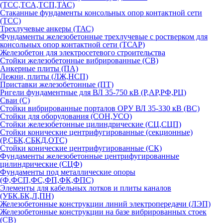
(ТСС,ТСА,ТСП,ТАС)
Стаканные фундаменты консольных опор контактной сети
(ТСС)
Трехлучевые анкеры (ТАС)
Фундаменты железобетонные трехлучевые с ростверком для
консольных опор контактной сети (ТСАР)
Железобетон для электросетевого строительства
Стойки железобетонные вибрированные (СВ)
Анкерные плиты (ПА)
Лежни, плиты (ЛЖ,НСП)
Приставки железобетонные (ПТ)
Ригели фундаментные для ВЛ 35-750 кВ (Р,АР,РФ,РЦ)
Сваи (С)
Стойки вибрированные порталов ОРУ ВЛ 35-330 кВ (ВС)
Стойки для оборудования (СОН,УСО)
Стойки железобетонные цилиндрические (СЦ,СЦП)
Стойки конические центрифугированные (секционные)
(Р,СБК,СБКД,ОТС)
Стойки конические центрифугированные (СК)
Фундаменты железобетонные центрифугированные
цилиндрические (СЦФ)
Фундаменты под металлические опоры
(Ф,ФСП,ФС,ФП,ФК,ФПС)
Элементы для кабельных лотков и плиты каналов
(УБК.БК,Л,ПН)
Железобетонные конструкции линий электропередачи (ЛЭП)
Железобетонные конструкции на базе вибрированных стоек
(СВ)