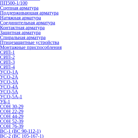
ПП500-1/100
Сцепная арматура
Поддерживающая арматура
Натяжная арматура
Соединительная арматура
Контактная арматура
Защитная арматура
Спиральная арматура
Птицезащитные устройства
Монтажные приспособления
СИП-1
СИП-2
СИП-3
СИП-4
УСО-1А
УСО-2А
УСО-3А
УСО-4А
УСО-5А
УСО-5А-1
УБ-1
СОН 30-29
СОН 22-29
СОН 44-29
СОН 52-39
СОН 76-39
ВС-1 (ВС 90-112-1)
ВС-2 (ВС 105-167-1)