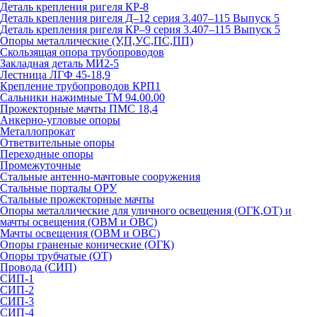
Деталь крепления ригеля КР‑8
Деталь крепления ригеля Д–12 серия 3.407–115 Выпуск 5
Деталь крепления ригеля КР–9 серия 3.407–115 Выпуск 5
Опоры металлические (У,П,УС,ПС,ПП)
Скользящая опора трубопроводов
Закладная деталь МИ2-5
Лестница ЛГФ 45-18,9
Крепление трубопроводов КРП1
Сальники нажимные ТМ 94.00.00
Прожекторные мачты ПМС 18,4
Анкерно-угловые опоры
Металлопрокат
Ответвительные опоры
Переходные опоры
Промежуточные
Стальные антенно-мачтовые сооружения
Стальные порталы ОРУ
Стальные прожекторные мачты
Опоры металлические для уличного освещения (ОГК,ОТ) и
мачты освещения (ОВМ и ОВС)
Мачты освещения (ОВМ и ОВС)
Опоры граненые конические (ОГК)
Опоры трубчатые (ОТ)
Провода (СИП)
СИП-1
СИП-2
СИП-3
СИП-4