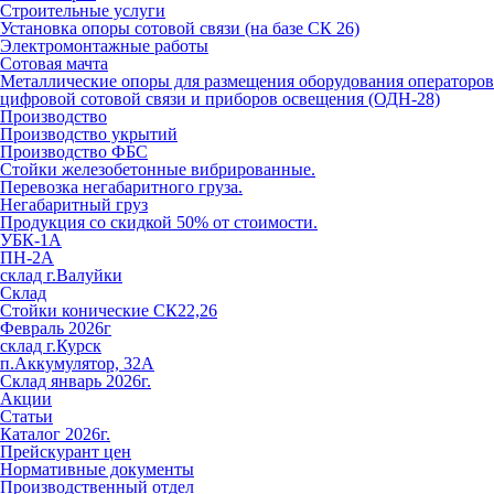
Строительные услуги
Установка опоры сотовой связи (на базе СК 26)
Электромонтажные работы
Сотовая мачта
Металлические опоры для размещения оборудования операторов
цифровой сотовой связи и приборов освещения (ОДН-28)
Производство
Производство укрытий
Производство ФБС
Стойки железобетонные вибрированные.
Перевозка негабаритного груза.
Негабаритный груз
Продукция со скидкой 50% от стоимости.
УБК-1А
ПН-2А
склад г.Валуйки
Склад
Стойки конические СК22,26
Февраль 2026г
склад г.Курск
п.Аккумулятор, 32А
Склад январь 2026г.
Акции
Статьи
Каталог 2026г.
Прейскурант цен
Нормативные документы
Производственный отдел