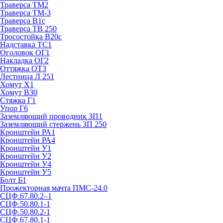
Траверса ТМ2
Траверса ТМ-3
Траверса В1с
Траверса ТВ 250
Тросостойка В20с
Надставка ТС1
Оголовок ОГ1
Накладка ОГ2
Оттяжка ОТ3
Лестница Л 251
Хомут Х1
Хомут В30
Стяжка Г1
Упор Г6
Заземляющий проводник ЗП1
Заземляющий стержень ЗП 250
Кронштейн РА1
Кронштейн РА4
Кронштейн У1
Кронштейн У2
Кронштейн У4
Кронштейн У5
Болт Б1
Прожекторная мачта ПМС-24.0
СЦФ.67.80.2–1
СЦФ.50.80.1-1
СЦФ.50.80.2-1
СЦФ.67.80.1-1