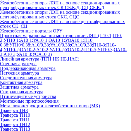
Железобетонные опоры ЛЭП на основе секционированных
центрифугированных стоек СК СБ.К,Д, СЦ СБ.К.Д
Железобетонные опоры ЛЭП на основе секционированных
центрифугированных стоек СКС, СЦС
Железобетонные опоры ЛЭП на основе центрифугированных
стоек СК, СЦ
Железобетонные порталы ОРУ
Проектная маркировка при монтировании ЛЭП (П10-1;П10-
2;УП10-1;А10-1;УА10-1;ОА10-1;УОА10-1;П10-
0,38;УП10/0,38;А10/0,38;УА10/0,38;ОА10/0,38;П10-3;П10-
4;УП10-2;ОА10-2;А10-2;УА10-2;УОА10-2;П10-5;УП10-3;ОА10-
3;А10-3;УА10-3;УОА10-3)
Линейная арматура (ПГН,НК,НБ,НАС)
Сцепная арматура
Поддерживающая арматура
Натяжная арматура
Соединительная арматура
Контактная арматура
Защитная арматура
Спиральная арматура
Птицезащитные устройства
Монтажные приспособления
Металлоконструкции железобетонных опор (МК)
Траверса ТН3
Траверса ТН10
Траверса ТН11
Траверса ТН12
Траверса ТН13