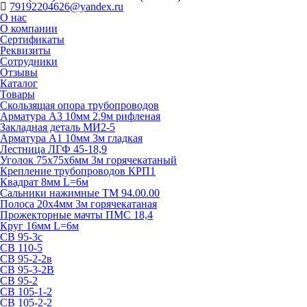
79192204626@yandex.ru
О нас
О компании
Сертификаты
Реквизиты
Сотрудники
Отзывы
Каталог
Товары
Скользящая опора трубопроводов
Арматура А3 10мм 2.9м рифленая
Закладная деталь МИ2-5
Арматура А1 10мм 3м гладкая
Лестница ЛГФ 45-18,9
Уголок 75х75х6мм 3м горячекатаный
Крепление трубопроводов КРП1
Квадрат 8мм L=6м
Сальники нажимные ТМ 94.00.00
Полоса 20х4мм 3м горячекатаная
Прожекторные мачты ПМС 18,4
Круг 16мм L=6м
СВ 95-3с
СВ 110-5
СВ 95-2-2в
СВ 95-3-2В
СВ 95-2
СВ 105-1-2
СВ 105-2-2