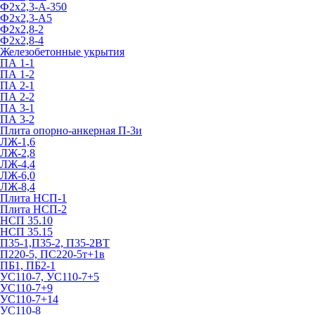
Ф2х2,3-А-350
Ф2х2,3-А5
Ф2х2,8-2
Ф2х2,8-4
Железобетонные укрытия
ПА 1-1
ПА 1-2
ПА 2-1
ПА 2-2
ПА 3-1
ПА 3-2
Плита опорно-анкерная П-3и
ЛЖ-1,6
ЛЖ-2,8
ЛЖ-4,4
ЛЖ-6,0
ЛЖ-8,4
Плита НСП-1
Плита НСП-2
НСП 35.10
НСП 35.15
П35-1,П35-2, П35-2ВТ
П220-5, ПС220-5т+1в
ПБ1, ПБ2-1
УС110-7, УС110-7+5
УС110-7+9
УС110-7+14
УС110-8