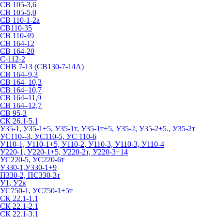
СВ 105-3,6
СВ 105-5,0
СВ 110-1-2а
СВ110-35
СВ 110-49
СВ 164-12
СВ 164-20
С-112-2
СНВ 7-13 (СВ130-7-14А)
СВ 164–9,3
СВ 164–10,3
СВ 164–10,7
СВ 164–11,9
СВ 164–12,7
СВ 95-3
СК 26.1-5.1
У35-1, У35-1+5, У35-1т, У35-1т+5, У35-2, У35-2+5., У35-2т
УС110--3, УС110-5, УС 110-6
У110-1, У110-1+5, У110-2, У110-3, У110-3, У110-4
У220-1, У220-1+5, У220-2т, У220-3+14
УС220-5, УС220-6т
У330-1,У330-1+9
П330-2, ПС330-3т
У1, У2к
УС750-1, УС750-1+5т
СК 22.1-1.1
СК 22.1-2.1
СК 22.1-3.1