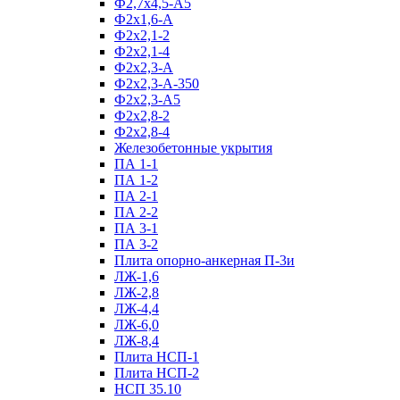
Ф2,7х4,5-А5
Ф2х1,6-А
Ф2х2,1-2
Ф2х2,1-4
Ф2х2,3-А
Ф2х2,3-А-350
Ф2х2,3-А5
Ф2х2,8-2
Ф2х2,8-4
Железобетонные укрытия
ПА 1-1
ПА 1-2
ПА 2-1
ПА 2-2
ПА 3-1
ПА 3-2
Плита опорно-анкерная П-3и
ЛЖ-1,6
ЛЖ-2,8
ЛЖ-4,4
ЛЖ-6,0
ЛЖ-8,4
Плита НСП-1
Плита НСП-2
НСП 35.10