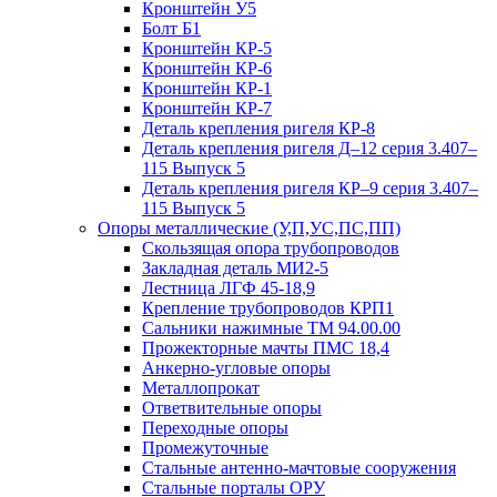
Кронштейн У5
Болт Б1
Кронштейн КР-5
Кронштейн КР-6
Кронштейн КР-1
Кронштейн КР-7
Деталь крепления ригеля КР‑8
Деталь крепления ригеля Д–12 серия 3.407–
115 Выпуск 5
Деталь крепления ригеля КР–9 серия 3.407–
115 Выпуск 5
Опоры металлические (У,П,УС,ПС,ПП)
Скользящая опора трубопроводов
Закладная деталь МИ2-5
Лестница ЛГФ 45-18,9
Крепление трубопроводов КРП1
Сальники нажимные ТМ 94.00.00
Прожекторные мачты ПМС 18,4
Анкерно-угловые опоры
Металлопрокат
Ответвительные опоры
Переходные опоры
Промежуточные
Стальные антенно-мачтовые сооружения
Стальные порталы ОРУ