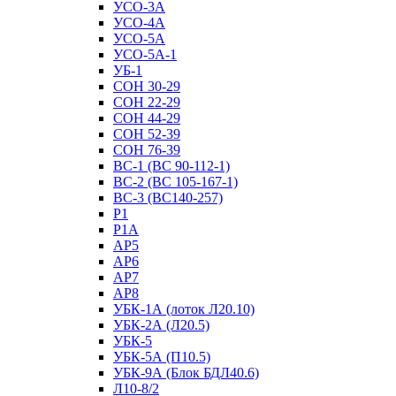
УСО-3А
УСО-4А
УСО-5А
УСО-5А-1
УБ-1
СОН 30-29
СОН 22-29
СОН 44-29
СОН 52-39
СОН 76-39
ВС-1 (ВС 90-112-1)
ВС-2 (ВС 105-167-1)
ВС-3 (ВС140-257)
Р1
Р1А
АР5
АР6
АР7
АР8
УБК-1А (лоток Л20.10)
УБК-2А (Л20.5)
УБК-5
УБК-5А (П10.5)
УБК-9А (Блок БДЛ40.6)
Л10-8/2