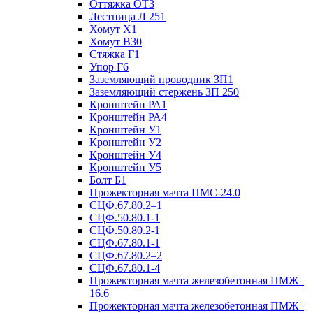
Оттяжка ОТ3
Лестница Л 251
Хомут Х1
Хомут В30
Стяжка Г1
Упор Г6
Заземляющий проводник ЗП1
Заземляющий стержень ЗП 250
Кронштейн РА1
Кронштейн РА4
Кронштейн У1
Кронштейн У2
Кронштейн У4
Кронштейн У5
Болт Б1
Прожекторная мачта ПМС-24.0
СЦФ.67.80.2–1
СЦФ.50.80.1-1
СЦФ.50.80.2-1
СЦФ.67.80.1-1
СЦФ.67.80.2–2
СЦФ.67.80.1-4
Прожекторная мачта железобетонная ПМЖ–
16.6
Прожекторная мачта железобетонная ПМЖ–