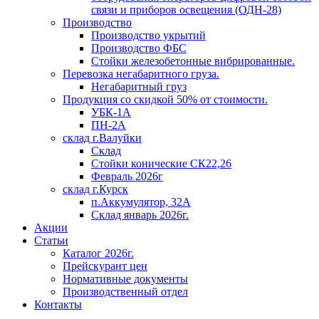
связи и приборов освещения (ОДН-28)
Производство
Производство укрытий
Производство ФБС
Стойки железобетонные вибрированные.
Перевозка негабаритного груза.
Негабаритный груз
Продукция со скидкой 50% от стоимости.
УБК-1А
ПН-2А
склад г.Валуйки
Склад
Стойки конические СК22,26
Февраль 2026г
склад г.Курск
п.Аккумулятор, 32А
Склад январь 2026г.
Акции
Статьи
Каталог 2026г.
Прейскурант цен
Нормативные документы
Производственный отдел
Контакты