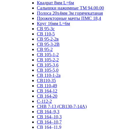
Квадрат 8мм L=6м
Сальники нажимные ТМ 94.00.00
Полоса 20х4мм 3м горячекатаная
Прожекторные мачты ПМС 18,4
Круг 16мм L=6м
СВ 95-3с
СВ 110-5
СВ 95-2-2в
СВ 95-3-2В
СВ 95-2
СВ 105-1-2
СВ 105-2-2
СВ 105-3,6
СВ 105-5,0
СВ 110-1-2а
СВ110-35
СВ 110-49
СВ 164-12
СВ 164-20
С-112-2
СНВ 7-13 (СВ130-7-14А)
СВ 164–9,3
СВ 164–10,3
СВ 164–10,7
СВ 164–11,9