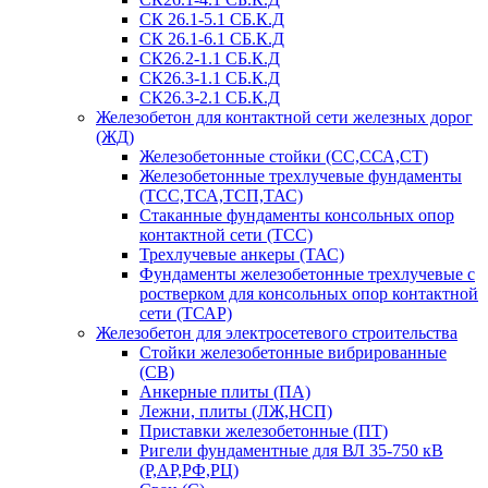
СК 26.1-5.1 СБ.К.Д
СК 26.1-6.1 СБ.К.Д
СК26.2-1.1 СБ.К.Д
СК26.3-1.1 СБ.К.Д
СК26.3-2.1 СБ.К.Д
Железобетон для контактной сети железных дорог
(ЖД)
Железобетонные стойки (СС,ССА,СТ)
Железобетонные трехлучевые фундаменты
(ТСС,ТСА,ТСП,ТАС)
Стаканные фундаменты консольных опор
контактной сети (ТСС)
Трехлучевые анкеры (ТАС)
Фундаменты железобетонные трехлучевые с
ростверком для консольных опор контактной
сети (ТСАР)
Железобетон для электросетевого строительства
Стойки железобетонные вибрированные
(СВ)
Анкерные плиты (ПА)
Лежни, плиты (ЛЖ,НСП)
Приставки железобетонные (ПТ)
Ригели фундаментные для ВЛ 35-750 кВ
(Р,АР,РФ,РЦ)