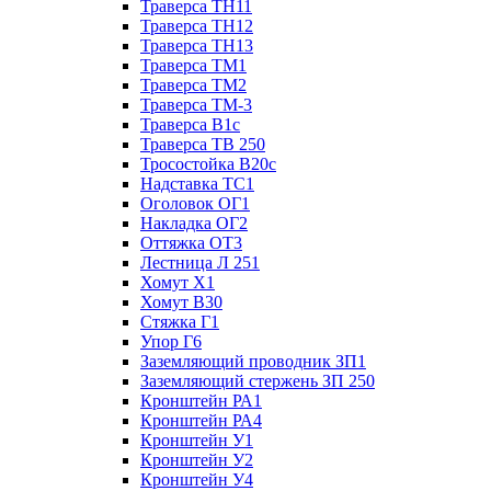
Траверса ТН11
Траверса ТН12
Траверса ТН13
Траверса ТМ1
Траверса ТМ2
Траверса ТМ-3
Траверса В1с
Траверса ТВ 250
Тросостойка В20с
Надставка ТС1
Оголовок ОГ1
Накладка ОГ2
Оттяжка ОТ3
Лестница Л 251
Хомут Х1
Хомут В30
Стяжка Г1
Упор Г6
Заземляющий проводник ЗП1
Заземляющий стержень ЗП 250
Кронштейн РА1
Кронштейн РА4
Кронштейн У1
Кронштейн У2
Кронштейн У4