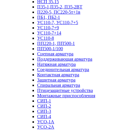
НСП 35.15
П35-1,П35-2, П35-2ВТ
П220-5, ПС220-5т+1в
ПБ1, ПБ2-1
УС110-7, УС110-7+5
УС110-7+9
УС110-7+14
УС110-8
ПП220-1, ПП500-1
ПП500-1/100
Сцепная арматура
Поддерживающая арматура
Натяжная арматура
Соединительная арматура
Контактная арматура
Защитная арматура
Спиральная арматура
Птицезащитные устройства
Монтажные приспособления
СИП-1
СИП-2
СИП-3
СИП-4
УСО-1А
УСО-2А