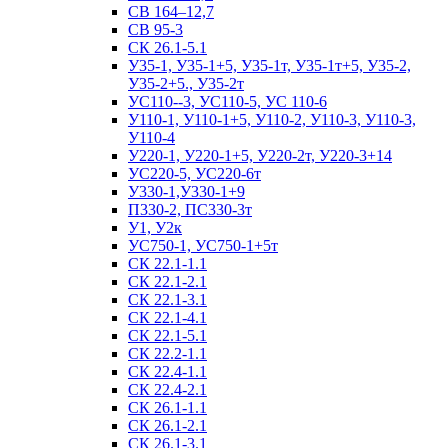
СВ 164–12,7
СВ 95-3
СК 26.1-5.1
У35-1, У35-1+5, У35-1т, У35-1т+5, У35-2,
У35-2+5., У35-2т
УС110--3, УС110-5, УС 110-6
У110-1, У110-1+5, У110-2, У110-3, У110-3,
У110-4
У220-1, У220-1+5, У220-2т, У220-3+14
УС220-5, УС220-6т
У330-1,У330-1+9
П330-2, ПС330-3т
У1, У2к
УС750-1, УС750-1+5т
СК 22.1-1.1
СК 22.1-2.1
СК 22.1-3.1
СК 22.1-4.1
СК 22.1-5.1
СК 22.2-1.1
СК 22.4-1.1
СК 22.4-2.1
СК 26.1-1.1
СК 26.1-2.1
СК 26.1-3.1