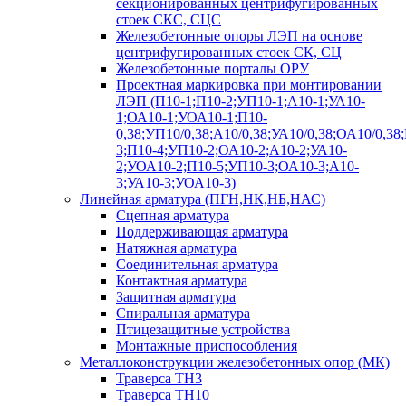
секционированных центрифугированных
стоек СКС, СЦС
Железобетонные опоры ЛЭП на основе
центрифугированных стоек СК, СЦ
Железобетонные порталы ОРУ
Проектная маркировка при монтировании
ЛЭП (П10-1;П10-2;УП10-1;А10-1;УА10-
1;ОА10-1;УОА10-1;П10-
0,38;УП10/0,38;А10/0,38;УА10/0,38;ОА10/0,38
3;П10-4;УП10-2;ОА10-2;А10-2;УА10-
2;УОА10-2;П10-5;УП10-3;ОА10-3;А10-
3;УА10-3;УОА10-3)
Линейная арматура (ПГН,НК,НБ,НАС)
Сцепная арматура
Поддерживающая арматура
Натяжная арматура
Соединительная арматура
Контактная арматура
Защитная арматура
Спиральная арматура
Птицезащитные устройства
Монтажные приспособления
Металлоконструкции железобетонных опор (МК)
Траверса ТН3
Траверса ТН10