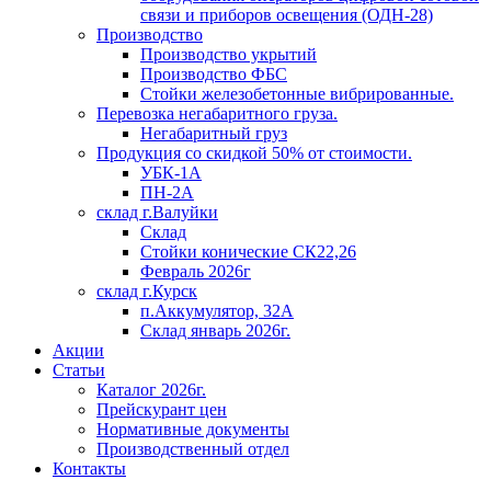
связи и приборов освещения (ОДН-28)
Производство
Производство укрытий
Производство ФБС
Стойки железобетонные вибрированные.
Перевозка негабаритного груза.
Негабаритный груз
Продукция со скидкой 50% от стоимости.
УБК-1А
ПН-2А
склад г.Валуйки
Склад
Стойки конические СК22,26
Февраль 2026г
склад г.Курск
п.Аккумулятор, 32А
Склад январь 2026г.
Акции
Статьи
Каталог 2026г.
Прейскурант цен
Нормативные документы
Производственный отдел
Контакты