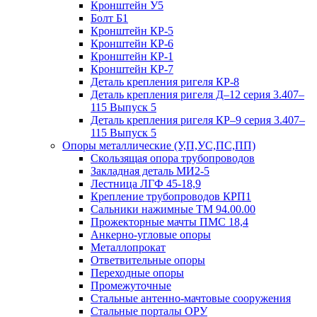
Кронштейн У5
Болт Б1
Кронштейн КР-5
Кронштейн КР-6
Кронштейн КР-1
Кронштейн КР-7
Деталь крепления ригеля КР‑8
Деталь крепления ригеля Д–12 серия 3.407–
115 Выпуск 5
Деталь крепления ригеля КР–9 серия 3.407–
115 Выпуск 5
Опоры металлические (У,П,УС,ПС,ПП)
Скользящая опора трубопроводов
Закладная деталь МИ2-5
Лестница ЛГФ 45-18,9
Крепление трубопроводов КРП1
Сальники нажимные ТМ 94.00.00
Прожекторные мачты ПМС 18,4
Анкерно-угловые опоры
Металлопрокат
Ответвительные опоры
Переходные опоры
Промежуточные
Стальные антенно-мачтовые сооружения
Стальные порталы ОРУ