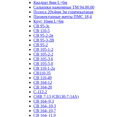
Квадрат 8мм L=6м
Сальники нажимные ТМ 94.00.00
Полоса 20х4мм 3м горячекатаная
Прожекторные мачты ПМС 18,4
Круг 16мм L=6м
СВ 95-3с
СВ 110-5
СВ 95-2-2в
СВ 95-3-2В
СВ 95-2
СВ 105-1-2
СВ 105-2-2
СВ 105-3,6
СВ 105-5,0
СВ 110-1-2а
СВ110-35
СВ 110-49
СВ 164-12
СВ 164-20
С-112-2
СНВ 7-13 (СВ130-7-14А)
СВ 164–9,3
СВ 164–10,3
СВ 164–10,7
СВ 164–11,9