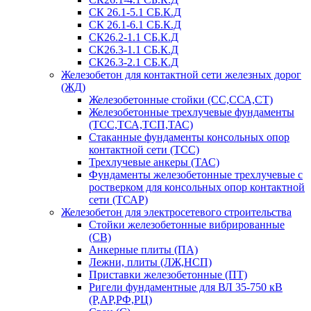
СК 26.1-5.1 СБ.К.Д
СК 26.1-6.1 СБ.К.Д
СК26.2-1.1 СБ.К.Д
СК26.3-1.1 СБ.К.Д
СК26.3-2.1 СБ.К.Д
Железобетон для контактной сети железных дорог
(ЖД)
Железобетонные стойки (СС,ССА,СТ)
Железобетонные трехлучевые фундаменты
(ТСС,ТСА,ТСП,ТАС)
Стаканные фундаменты консольных опор
контактной сети (ТСС)
Трехлучевые анкеры (ТАС)
Фундаменты железобетонные трехлучевые с
ростверком для консольных опор контактной
сети (ТСАР)
Железобетон для электросетевого строительства
Стойки железобетонные вибрированные
(СВ)
Анкерные плиты (ПА)
Лежни, плиты (ЛЖ,НСП)
Приставки железобетонные (ПТ)
Ригели фундаментные для ВЛ 35-750 кВ
(Р,АР,РФ,РЦ)