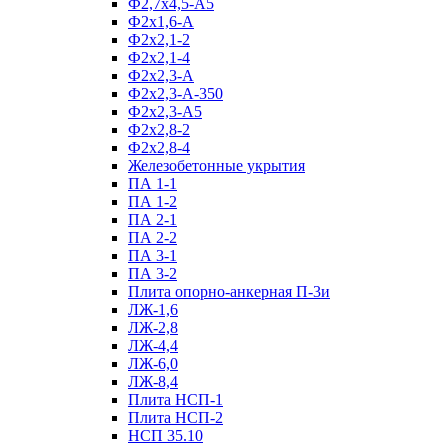
Ф2,7х4,5-А5
Ф2х1,6-А
Ф2х2,1-2
Ф2х2,1-4
Ф2х2,3-А
Ф2х2,3-А-350
Ф2х2,3-А5
Ф2х2,8-2
Ф2х2,8-4
Железобетонные укрытия
ПА 1-1
ПА 1-2
ПА 2-1
ПА 2-2
ПА 3-1
ПА 3-2
Плита опорно-анкерная П-3и
ЛЖ-1,6
ЛЖ-2,8
ЛЖ-4,4
ЛЖ-6,0
ЛЖ-8,4
Плита НСП-1
Плита НСП-2
НСП 35.10