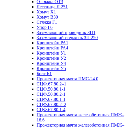
Оттяжка ОТ3
Лестница Л 251
Хомут Х1
Хомут В30
Стяжка Г1
Упор Г6
Заземляющий проводник ЗП1
Заземляющий стержень ЗП 250
Кронштейн РА1
Кронштейн РА4
Кронштейн У1
Кронштейн У2
Кронштейн У4
Кронштейн У5
Болт Б1
Прожекторная мачта ПМС-24.0
СЦФ.67.80.2–1
СЦФ.50.80.1-1
СЦФ.50.80.2-1
СЦФ.67.80.1-1
СЦФ.67.80.2–2
СЦФ.67.80.1-4
Прожекторная мачта железобетонная ПМЖ–
16.6
Прожекторная мачта железобетонная ПМЖ–