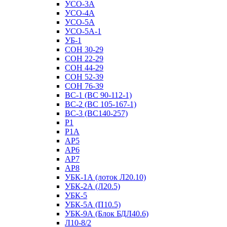
УСО-3А
УСО-4А
УСО-5А
УСО-5А-1
УБ-1
СОН 30-29
СОН 22-29
СОН 44-29
СОН 52-39
СОН 76-39
ВС-1 (ВС 90-112-1)
ВС-2 (ВС 105-167-1)
ВС-3 (ВС140-257)
Р1
Р1А
АР5
АР6
АР7
АР8
УБК-1А (лоток Л20.10)
УБК-2А (Л20.5)
УБК-5
УБК-5А (П10.5)
УБК-9А (Блок БДЛ40.6)
Л10-8/2