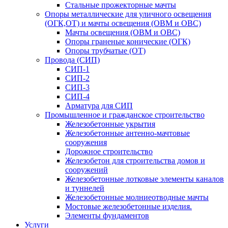
Стальные прожекторные мачты
Опоры металлические для уличного освещения
(ОГК,ОТ) и мачты освещения (ОВМ и ОВС)
Мачты освещения (ОВМ и ОВС)
Опоры граненые конические (ОГК)
Опоры трубчатые (ОТ)
Провода (СИП)
СИП-1
СИП-2
СИП-3
СИП-4
Арматура для СИП
Промышленное и гражданское строительство
Железобетонные укрытия
Железобетонные антенно-мачтовые
сооружения
Дорожное строительство
Железобетон для строительства домов и
сооружений
Железобетонные лотковые элементы каналов
и туннелей
Железобетонные молниеотводные мачты
Мостовые железобетонные изделия.
Элементы фундаментов
Услуги