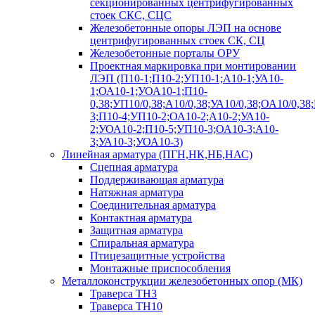
секционированных центрифугированных
стоек СКС, СЦС
Железобетонные опоры ЛЭП на основе
центрифугированных стоек СК, СЦ
Железобетонные порталы ОРУ
Проектная маркировка при монтировании
ЛЭП (П10-1;П10-2;УП10-1;А10-1;УА10-
1;ОА10-1;УОА10-1;П10-
0,38;УП10/0,38;А10/0,38;УА10/0,38;ОА10/0,38
3;П10-4;УП10-2;ОА10-2;А10-2;УА10-
2;УОА10-2;П10-5;УП10-3;ОА10-3;А10-
3;УА10-3;УОА10-3)
Линейная арматура (ПГН,НК,НБ,НАС)
Сцепная арматура
Поддерживающая арматура
Натяжная арматура
Соединительная арматура
Контактная арматура
Защитная арматура
Спиральная арматура
Птицезащитные устройства
Монтажные приспособления
Металлоконструкции железобетонных опор (МК)
Траверса ТН3
Траверса ТН10