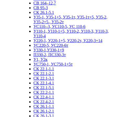
СВ 164–12,7
СВ 95-3
СК 26.1-5.1
У35-1, У35-1+5, У35-1т, У35-1т+5, У35-2,
У35-2+5., У35-2т
УС110--3, УС110-5, УС 110-6
У110-1, У110-1+5, У110-2, У110-3, У110-3,
У110-4
У220-1, У220-1+5, У220-2т, У220-3+14
УС220-5, УС220-6т
У330-1,У330-1+9
П330-2, ПС330-3т
У1, У2к
УС750-1, УС750-1+5т
СК 22.1-1.1
СК 22.1-2.1
СК 22.1-3.1
СК 22.1-4.1
СК 22.1-5.1
СК 22.2-1.1
СК 22.4-1.1
СК 22.4-2.1
СК 26.1-1.1
СК 26.1-2.1
СК 26.1-3.1