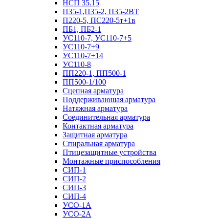
НСП 35.15
П35-1,П35-2, П35-2ВТ
П220-5, ПС220-5т+1в
ПБ1, ПБ2-1
УС110-7, УС110-7+5
УС110-7+9
УС110-7+14
УС110-8
ПП220-1, ПП500-1
ПП500-1/100
Сцепная арматура
Поддерживающая арматура
Натяжная арматура
Соединительная арматура
Контактная арматура
Защитная арматура
Спиральная арматура
Птицезащитные устройства
Монтажные приспособления
СИП-1
СИП-2
СИП-3
СИП-4
УСО-1А
УСО-2А