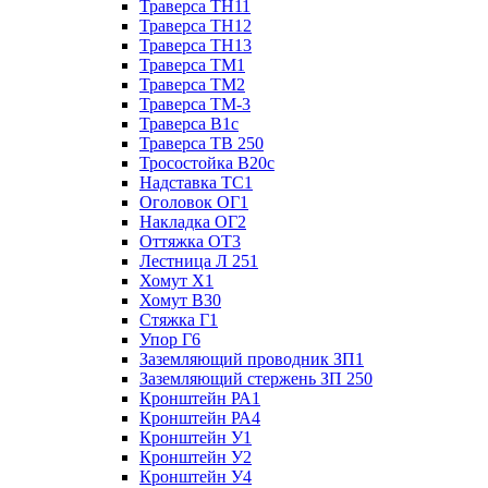
Траверса ТН11
Траверса ТН12
Траверса ТН13
Траверса ТМ1
Траверса ТМ2
Траверса ТМ-3
Траверса В1с
Траверса ТВ 250
Тросостойка В20с
Надставка ТС1
Оголовок ОГ1
Накладка ОГ2
Оттяжка ОТ3
Лестница Л 251
Хомут Х1
Хомут В30
Стяжка Г1
Упор Г6
Заземляющий проводник ЗП1
Заземляющий стержень ЗП 250
Кронштейн РА1
Кронштейн РА4
Кронштейн У1
Кронштейн У2
Кронштейн У4