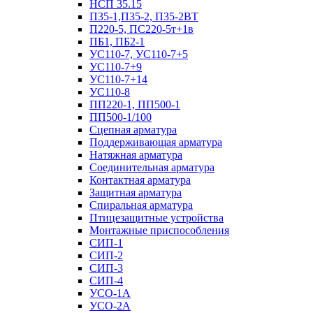
НСП 35.15
П35-1,П35-2, П35-2ВТ
П220-5, ПС220-5т+1в
ПБ1, ПБ2-1
УС110-7, УС110-7+5
УС110-7+9
УС110-7+14
УС110-8
ПП220-1, ПП500-1
ПП500-1/100
Сцепная арматура
Поддерживающая арматура
Натяжная арматура
Соединительная арматура
Контактная арматура
Защитная арматура
Спиральная арматура
Птицезащитные устройства
Монтажные приспособления
СИП-1
СИП-2
СИП-3
СИП-4
УСО-1А
УСО-2А