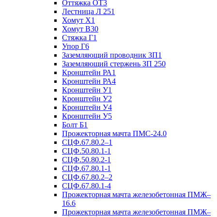
Оттяжка ОТ3
Лестница Л 251
Хомут Х1
Хомут В30
Стяжка Г1
Упор Г6
Заземляющий проводник ЗП1
Заземляющий стержень ЗП 250
Кронштейн РА1
Кронштейн РА4
Кронштейн У1
Кронштейн У2
Кронштейн У4
Кронштейн У5
Болт Б1
Прожекторная мачта ПМС-24.0
СЦФ.67.80.2–1
СЦФ.50.80.1-1
СЦФ.50.80.2-1
СЦФ.67.80.1-1
СЦФ.67.80.2–2
СЦФ.67.80.1-4
Прожекторная мачта железобетонная ПМЖ–
16.6
Прожекторная мачта железобетонная ПМЖ–