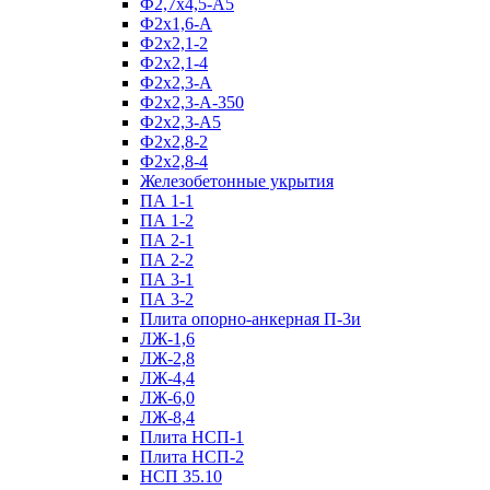
Ф2,7х4,5-А5
Ф2х1,6-А
Ф2х2,1-2
Ф2х2,1-4
Ф2х2,3-А
Ф2х2,3-А-350
Ф2х2,3-А5
Ф2х2,8-2
Ф2х2,8-4
Железобетонные укрытия
ПА 1-1
ПА 1-2
ПА 2-1
ПА 2-2
ПА 3-1
ПА 3-2
Плита опорно-анкерная П-3и
ЛЖ-1,6
ЛЖ-2,8
ЛЖ-4,4
ЛЖ-6,0
ЛЖ-8,4
Плита НСП-1
Плита НСП-2
НСП 35.10