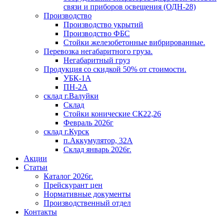
связи и приборов освещения (ОДН-28)
Производство
Производство укрытий
Производство ФБС
Стойки железобетонные вибрированные.
Перевозка негабаритного груза.
Негабаритный груз
Продукция со скидкой 50% от стоимости.
УБК-1А
ПН-2А
склад г.Валуйки
Склад
Стойки конические СК22,26
Февраль 2026г
склад г.Курск
п.Аккумулятор, 32А
Склад январь 2026г.
Акции
Статьи
Каталог 2026г.
Прейскурант цен
Нормативные документы
Производственный отдел
Контакты