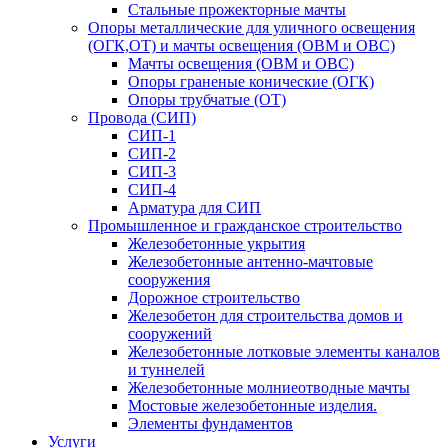
Стальные прожекторные мачты
Опоры металлические для уличного освещения
(ОГК,ОТ) и мачты освещения (ОВМ и ОВС)
Мачты освещения (ОВМ и ОВС)
Опоры граненые конические (ОГК)
Опоры трубчатые (ОТ)
Провода (СИП)
СИП-1
СИП-2
СИП-3
СИП-4
Арматура для СИП
Промышленное и гражданское строительство
Железобетонные укрытия
Железобетонные антенно-мачтовые
сооружения
Дорожное строительство
Железобетон для строительства домов и
сооружений
Железобетонные лотковые элементы каналов
и туннелей
Железобетонные молниеотводные мачты
Мостовые железобетонные изделия.
Элементы фундаментов
Услуги