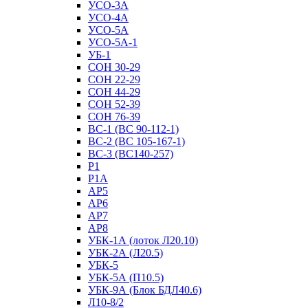
УСО-3А
УСО-4А
УСО-5А
УСО-5А-1
УБ-1
СОН 30-29
СОН 22-29
СОН 44-29
СОН 52-39
СОН 76-39
ВС-1 (ВС 90-112-1)
ВС-2 (ВС 105-167-1)
ВС-3 (ВС140-257)
Р1
Р1А
АР5
АР6
АР7
АР8
УБК-1А (лоток Л20.10)
УБК-2А (Л20.5)
УБК-5
УБК-5А (П10.5)
УБК-9А (Блок БДЛ40.6)
Л10-8/2