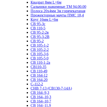
Квадрат 8мм L=6м
Сальники нажимные ТМ 94.00.00
Полоса 20х4мм 3м горячекатаная
Прожекторные мачты ПМС 18,4
Круг 16мм L=6м
СВ 95-3с
СВ 110-5
СВ 95-2-2в
СВ 95-3-2В
СВ 95-2
СВ 105-1-2
СВ 105-2-2
СВ 105-3,6
СВ 105-5,0
СВ 110-1-2а
СВ110-35
СВ 110-49
СВ 164-12
СВ 164-20
С-112-2
СНВ 7-13 (СВ130-7-14А)
СВ 164–9,3
СВ 164–10,3
СВ 164–10,7
СВ 164–11,9