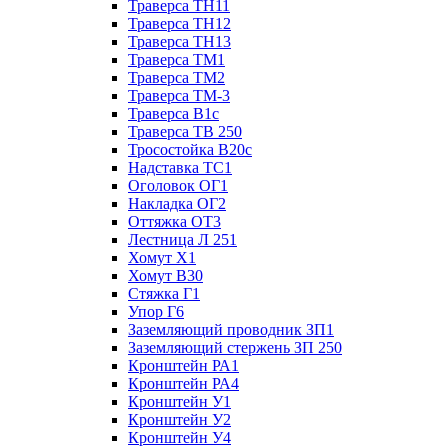
Траверса ТН11
Траверса ТН12
Траверса ТН13
Траверса ТМ1
Траверса ТМ2
Траверса ТМ-3
Траверса В1с
Траверса ТВ 250
Тросостойка В20с
Надставка ТС1
Оголовок ОГ1
Накладка ОГ2
Оттяжка ОТ3
Лестница Л 251
Хомут Х1
Хомут В30
Стяжка Г1
Упор Г6
Заземляющий проводник ЗП1
Заземляющий стержень ЗП 250
Кронштейн РА1
Кронштейн РА4
Кронштейн У1
Кронштейн У2
Кронштейн У4