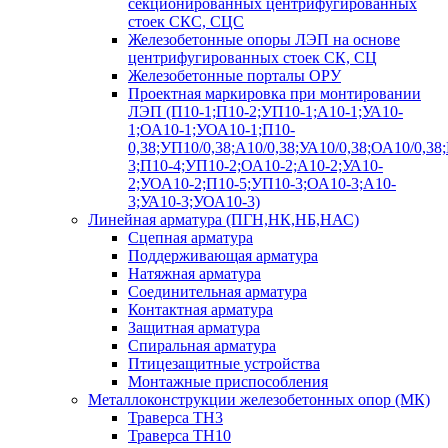
секционированных центрифугированных
стоек СКС, СЦС
Железобетонные опоры ЛЭП на основе
центрифугированных стоек СК, СЦ
Железобетонные порталы ОРУ
Проектная маркировка при монтировании
ЛЭП (П10-1;П10-2;УП10-1;А10-1;УА10-
1;ОА10-1;УОА10-1;П10-
0,38;УП10/0,38;А10/0,38;УА10/0,38;ОА10/0,38
3;П10-4;УП10-2;ОА10-2;А10-2;УА10-
2;УОА10-2;П10-5;УП10-3;ОА10-3;А10-
3;УА10-3;УОА10-3)
Линейная арматура (ПГН,НК,НБ,НАС)
Сцепная арматура
Поддерживающая арматура
Натяжная арматура
Соединительная арматура
Контактная арматура
Защитная арматура
Спиральная арматура
Птицезащитные устройства
Монтажные приспособления
Металлоконструкции железобетонных опор (МК)
Траверса ТН3
Траверса ТН10