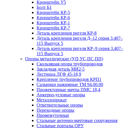
Кронштейн У5
Болт Б1
Кронштейн КР-5
Кронштейн КР-6
Кронштейн КР-1
Кронштейн КР-7
Деталь крепления ригеля КР‑8
Деталь крепления ригеля Д–12 серия 3.407–
115 Выпуск 5
Деталь крепления ригеля КР–9 серия 3.407–
115 Выпуск 5
Опоры металлические (У,П,УС,ПС,ПП)
Скользящая опора трубопроводов
Закладная деталь МИ2-5
Лестница ЛГФ 45-18,9
Крепление трубопроводов КРП1
Сальники нажимные ТМ 94.00.00
Прожекторные мачты ПМС 18,4
Анкерно-угловые опоры
Металлопрокат
Ответвительные опоры
Переходные опоры
Промежуточные
Стальные антенно-мачтовые сооружения
Стальные порталы ОРУ