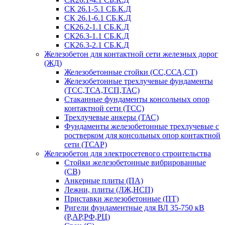
СК 26.1-5.1 СБ.К.Д
СК 26.1-6.1 СБ.К.Д
СК26.2-1.1 СБ.К.Д
СК26.3-1.1 СБ.К.Д
СК26.3-2.1 СБ.К.Д
Железобетон для контактной сети железных дорог
(ЖД)
Железобетонные стойки (СС,ССА,СТ)
Железобетонные трехлучевые фундаменты
(ТСС,ТСА,ТСП,ТАС)
Стаканные фундаменты консольных опор
контактной сети (ТСС)
Трехлучевые анкеры (ТАС)
Фундаменты железобетонные трехлучевые с
ростверком для консольных опор контактной
сети (ТСАР)
Железобетон для электросетевого строительства
Стойки железобетонные вибрированные
(СВ)
Анкерные плиты (ПА)
Лежни, плиты (ЛЖ,НСП)
Приставки железобетонные (ПТ)
Ригели фундаментные для ВЛ 35-750 кВ
(Р,АР,РФ,РЦ)