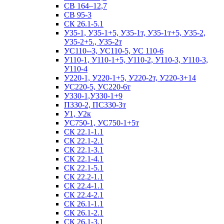
СВ 164–12,7
СВ 95-3
СК 26.1-5.1
У35-1, У35-1+5, У35-1т, У35-1т+5, У35-2,
У35-2+5., У35-2т
УС110--3, УС110-5, УС 110-6
У110-1, У110-1+5, У110-2, У110-3, У110-3,
У110-4
У220-1, У220-1+5, У220-2т, У220-3+14
УС220-5, УС220-6т
У330-1,У330-1+9
П330-2, ПС330-3т
У1, У2к
УС750-1, УС750-1+5т
СК 22.1-1.1
СК 22.1-2.1
СК 22.1-3.1
СК 22.1-4.1
СК 22.1-5.1
СК 22.2-1.1
СК 22.4-1.1
СК 22.4-2.1
СК 26.1-1.1
СК 26.1-2.1
СК 26.1-3.1