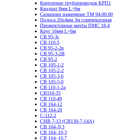
Крепление трубопроводов КРП1
Квадрат 8мм L=6м
Сальники нажимные ТМ 94.00.00
Полоса 20х4мм 3м горячекатаная
Прожекторные мачты ПМС 18,4
Круг 16мм L=6м
СВ 95-3с
СВ 110-5
СВ 95-2-2в
СВ 95-3-2В
СВ 95-2
СВ 105-1-2
СВ 105-2-2
СВ 105-3,6
СВ 105-5,0
СВ 110-1-2а
СВ110-35
СВ 110-49
СВ 164-12
СВ 164-20
С-112-2
СНВ 7-13 (СВ130-7-14А)
СВ 164–9,3
СВ 164–10,3
СВ 164–10,7