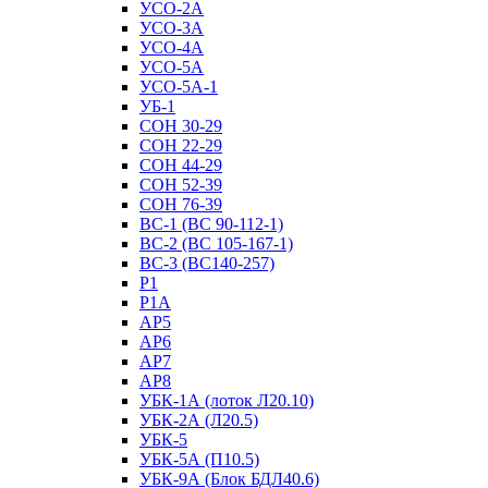
УСО-2А
УСО-3А
УСО-4А
УСО-5А
УСО-5А-1
УБ-1
СОН 30-29
СОН 22-29
СОН 44-29
СОН 52-39
СОН 76-39
ВС-1 (ВС 90-112-1)
ВС-2 (ВС 105-167-1)
ВС-3 (ВС140-257)
Р1
Р1А
АР5
АР6
АР7
АР8
УБК-1А (лоток Л20.10)
УБК-2А (Л20.5)
УБК-5
УБК-5А (П10.5)
УБК-9А (Блок БДЛ40.6)