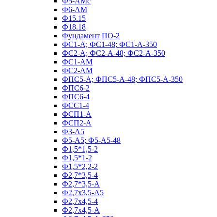
Ф5-АМс
Ф6-АМ
Ф15.15
Ф18.18
Фундамент ПО‑2
ФС1-А; ФС1-48; ФС1-А-350
ФС2-А; ФС2-А-48; ФС2-А-350
ФС1-АМ
ФС2-АМ
ФПС5-А; ФПС5-А-48; ФПС5-А-350
ФПС6-2
ФПС6-4
ФСС1-4
ФСП1-А
ФСП2-А
Ф3-А5
Ф5-А5; Ф5-А5-48
Ф1,5*1,5-2
Ф1,5*1-2
Ф1,5*2,2-2
Ф2,7*3,5-4
Ф2,7*3,5-А
Ф2,7х3,5-А5
Ф2,7х4,5-4
Ф2,7х4,5-А