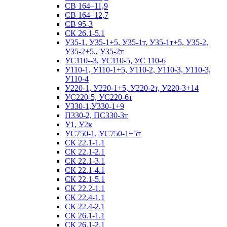
СВ 164–11,9
СВ 164–12,7
СВ 95-3
СК 26.1-5.1
У35-1, У35-1+5, У35-1т, У35-1т+5, У35-2,
У35-2+5., У35-2т
УС110--3, УС110-5, УС 110-6
У110-1, У110-1+5, У110-2, У110-3, У110-3,
У110-4
У220-1, У220-1+5, У220-2т, У220-3+14
УС220-5, УС220-6т
У330-1,У330-1+9
П330-2, ПС330-3т
У1, У2к
УС750-1, УС750-1+5т
СК 22.1-1.1
СК 22.1-2.1
СК 22.1-3.1
СК 22.1-4.1
СК 22.1-5.1
СК 22.2-1.1
СК 22.4-1.1
СК 22.4-2.1
СК 26.1-1.1
СК 26.1-2.1