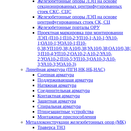
Железобетонные опоры ЛЭП на основе
секционированных центрифугированных
стоек СКС, СЦС
Железобетонные опоры ЛЭП на основе
центрифугированных стоек СК, СЦ
Железобетонные порталы ОРУ
Проектная маркировка при монтировании
ЛЭП (П10-1;П10-2;УП10-1;А10-1;УА10-
1;ОА10-1;УОА10-1;П10-
0,38;УП10/0,38;А10/0,38;УА10/0,38;ОА10/0,38
3;П10-4;УП10-2;ОА10-2;А10-2;УА10-
2;УОА10-2;П10-5;УП10-3;ОА10-3;А10-
3;УА10-3;УОА10-3)
Линейная арматура (ПГН,НК,НБ,НАС)
Сцепная арматура
Поддерживающая арматура
Натяжная арматура
Соединительная арматура
Контактная арматура
Защитная арматура
Спиральная арматура
Птицезащитные устройства
Монтажные приспособления
Металлоконструкции железобетонных опор (МК)
Траверса ТН3