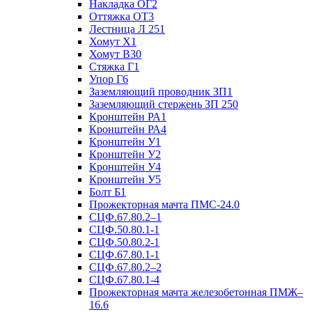
Накладка ОГ2
Оттяжка ОТ3
Лестница Л 251
Хомут Х1
Хомут В30
Стяжка Г1
Упор Г6
Заземляющий проводник ЗП1
Заземляющий стержень ЗП 250
Кронштейн РА1
Кронштейн РА4
Кронштейн У1
Кронштейн У2
Кронштейн У4
Кронштейн У5
Болт Б1
Прожекторная мачта ПМС-24.0
СЦФ.67.80.2–1
СЦФ.50.80.1-1
СЦФ.50.80.2-1
СЦФ.67.80.1-1
СЦФ.67.80.2–2
СЦФ.67.80.1-4
Прожекторная мачта железобетонная ПМЖ–
16.6