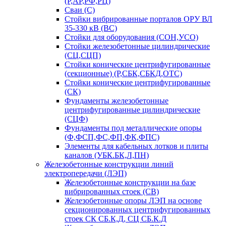
(Р,АР,РФ,РЦ)
Сваи (С)
Стойки вибрированные порталов ОРУ ВЛ
35-330 кВ (ВС)
Стойки для оборудования (СОН,УСО)
Стойки железобетонные цилиндрические
(СЦ,СЦП)
Стойки конические центрифугированные
(секционные) (Р,СБК,СБКД,ОТС)
Стойки конические центрифугированные
(СК)
Фундаменты железобетонные
центрифугированные цилиндрические
(СЦФ)
Фундаменты под металлические опоры
(Ф,ФСП,ФС,ФП,ФК,ФПС)
Элементы для кабельных лотков и плиты
каналов (УБК.БК,Л,ПН)
Железобетонные конструкции линий
электропередачи (ЛЭП)
Железобетонные конструкции на базе
вибрированных стоек (СВ)
Железобетонные опоры ЛЭП на основе
секционированных центрифугированных
стоек СК СБ.К,Д, СЦ СБ.К.Д