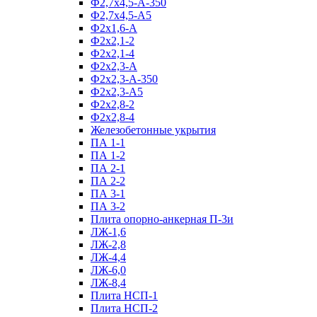
Ф2,7х4,5-А-350
Ф2,7х4,5-А5
Ф2х1,6-А
Ф2х2,1-2
Ф2х2,1-4
Ф2х2,3-А
Ф2х2,3-А-350
Ф2х2,3-А5
Ф2х2,8-2
Ф2х2,8-4
Железобетонные укрытия
ПА 1-1
ПА 1-2
ПА 2-1
ПА 2-2
ПА 3-1
ПА 3-2
Плита опорно-анкерная П-3и
ЛЖ-1,6
ЛЖ-2,8
ЛЖ-4,4
ЛЖ-6,0
ЛЖ-8,4
Плита НСП-1
Плита НСП-2