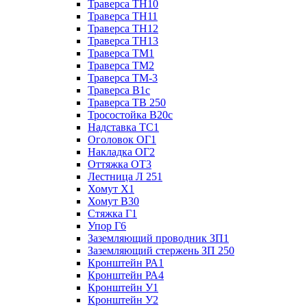
Траверса ТН10
Траверса ТН11
Траверса ТН12
Траверса ТН13
Траверса ТМ1
Траверса ТМ2
Траверса ТМ-3
Траверса В1с
Траверса ТВ 250
Тросостойка В20с
Надставка ТС1
Оголовок ОГ1
Накладка ОГ2
Оттяжка ОТ3
Лестница Л 251
Хомут Х1
Хомут В30
Стяжка Г1
Упор Г6
Заземляющий проводник ЗП1
Заземляющий стержень ЗП 250
Кронштейн РА1
Кронштейн РА4
Кронштейн У1
Кронштейн У2