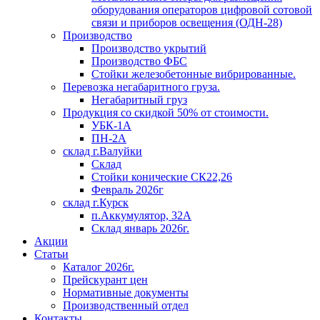
оборудования операторов цифровой сотовой
связи и приборов освещения (ОДН-28)
Производство
Производство укрытий
Производство ФБС
Стойки железобетонные вибрированные.
Перевозка негабаритного груза.
Негабаритный груз
Продукция со скидкой 50% от стоимости.
УБК-1А
ПН-2А
склад г.Валуйки
Склад
Стойки конические СК22,26
Февраль 2026г
склад г.Курск
п.Аккумулятор, 32А
Склад январь 2026г.
Акции
Статьи
Каталог 2026г.
Прейскурант цен
Нормативные документы
Производственный отдел
Контакты