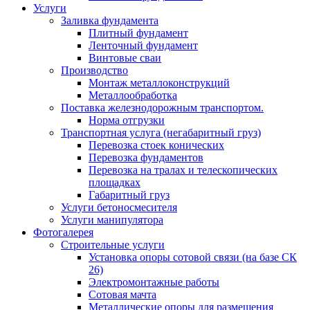
Услуги
Заливка фундамента
Плитный фундамент
Ленточный фундамент
Винтовые сваи
Производство
Монтаж металлоконструкций
Металлообработка
Поставка железнодорожным транспортом.
Норма отгрузки
Транспортная услуга (негабаритный груз)
Перевозка стоек конических
Перевозка фундаментов
Перевозка на тралах и телескопических
площадках
Габаритный груз
Услуги бетоносмесителя
Услуги манипулятора
Фотогалерея
Строительные услуги
Установка опоры сотовой связи (на базе СК
26)
Электромонтажные работы
Сотовая мачта
Металлические опоры для размещения