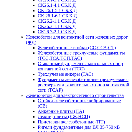
СК26.1-4.1 СБ.К.Д
СК 26.1-5.1 СБ.К.Д
СК 26.1-6.1 СБ.К.Д
СК26.2-1.1 СБ.К.Д
СК26.3-1.1 СБ.К.Д
СК26.3-2.1 СБ.К.Д
Железобетон для контактной сети железных дорог
(ЖД)
Железобетонные стойки (СС,ССА,СТ)
Железобетонные трехлучевые фундаменты
(ТСС,ТСА,ТСП,ТАС)
Стаканные фундаменты консольных опор
контактной сети (ТСС)
Трехлучевые анкеры (ТАС)
Фундаменты железобетонные трехлучевые с
ростверком для консольных опор контактной
сети (ТСАР)
Железобетон для электросетевого строительства
Стойки железобетонные вибрированные
(СВ)
Анкерные плиты (ПА)
Лежни, плиты (ЛЖ,НСП)
Приставки железобетонные (ПТ)
Ригели фундаментные для ВЛ 35-750 кВ