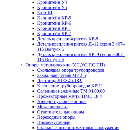
Кронштейн У4
Кронштейн У5
Болт Б1
Кронштейн КР-5
Кронштейн КР-6
Кронштейн КР-1
Кронштейн КР-7
Деталь крепления ригеля КР‑8
Деталь крепления ригеля Д–12 серия 3.407–
115 Выпуск 5
Деталь крепления ригеля КР–9 серия 3.407–
115 Выпуск 5
Опоры металлические (У,П,УС,ПС,ПП)
Скользящая опора трубопроводов
Закладная деталь МИ2-5
Лестница ЛГФ 45-18,9
Крепление трубопроводов КРП1
Сальники нажимные ТМ 94.00.00
Прожекторные мачты ПМС 18,4
Анкерно-угловые опоры
Металлопрокат
Ответвительные опоры
Переходные опоры
Промежуточные
Стальные антенно-мачтовые сооружения