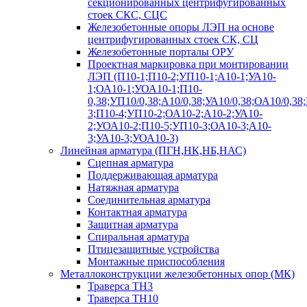
секционированных центрифугированных
стоек СКС, СЦС
Железобетонные опоры ЛЭП на основе
центрифугированных стоек СК, СЦ
Железобетонные порталы ОРУ
Проектная маркировка при монтировании
ЛЭП (П10-1;П10-2;УП10-1;А10-1;УА10-
1;ОА10-1;УОА10-1;П10-
0,38;УП10/0,38;А10/0,38;УА10/0,38;ОА10/0,38
3;П10-4;УП10-2;ОА10-2;А10-2;УА10-
2;УОА10-2;П10-5;УП10-3;ОА10-3;А10-
3;УА10-3;УОА10-3)
Линейная арматура (ПГН,НК,НБ,НАС)
Сцепная арматура
Поддерживающая арматура
Натяжная арматура
Соединительная арматура
Контактная арматура
Защитная арматура
Спиральная арматура
Птицезащитные устройства
Монтажные приспособления
Металлоконструкции железобетонных опор (МК)
Траверса ТН3
Траверса ТН10