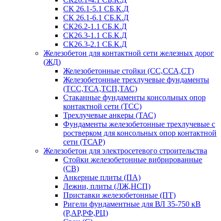
СК 26.1-5.1 СБ.К.Д
СК 26.1-6.1 СБ.К.Д
СК26.2-1.1 СБ.К.Д
СК26.3-1.1 СБ.К.Д
СК26.3-2.1 СБ.К.Д
Железобетон для контактной сети железных дорог
(ЖД)
Железобетонные стойки (СС,ССА,СТ)
Железобетонные трехлучевые фундаменты
(ТСС,ТСА,ТСП,ТАС)
Стаканные фундаменты консольных опор
контактной сети (ТСС)
Трехлучевые анкеры (ТАС)
Фундаменты железобетонные трехлучевые с
ростверком для консольных опор контактной
сети (ТСАР)
Железобетон для электросетевого строительства
Стойки железобетонные вибрированные
(СВ)
Анкерные плиты (ПА)
Лежни, плиты (ЛЖ,НСП)
Приставки железобетонные (ПТ)
Ригели фундаментные для ВЛ 35-750 кВ
(Р,АР,РФ,РЦ)