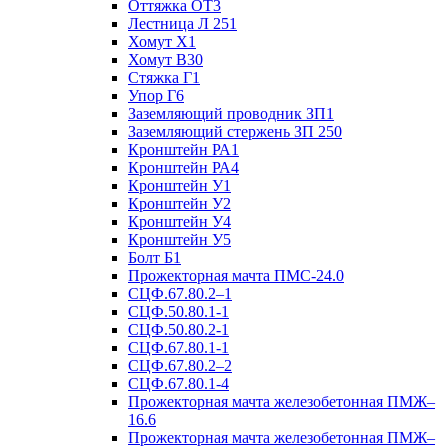
Оттяжка ОТ3
Лестница Л 251
Хомут Х1
Хомут В30
Стяжка Г1
Упор Г6
Заземляющий проводник ЗП1
Заземляющий стержень ЗП 250
Кронштейн РА1
Кронштейн РА4
Кронштейн У1
Кронштейн У2
Кронштейн У4
Кронштейн У5
Болт Б1
Прожекторная мачта ПМС-24.0
СЦФ.67.80.2–1
СЦФ.50.80.1-1
СЦФ.50.80.2-1
СЦФ.67.80.1-1
СЦФ.67.80.2–2
СЦФ.67.80.1-4
Прожекторная мачта железобетонная ПМЖ–
16.6
Прожекторная мачта железобетонная ПМЖ–