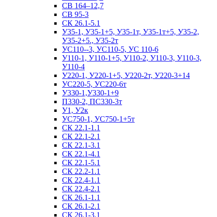
СВ 164–12,7
СВ 95-3
СК 26.1-5.1
У35-1, У35-1+5, У35-1т, У35-1т+5, У35-2,
У35-2+5., У35-2т
УС110--3, УС110-5, УС 110-6
У110-1, У110-1+5, У110-2, У110-3, У110-3,
У110-4
У220-1, У220-1+5, У220-2т, У220-3+14
УС220-5, УС220-6т
У330-1,У330-1+9
П330-2, ПС330-3т
У1, У2к
УС750-1, УС750-1+5т
СК 22.1-1.1
СК 22.1-2.1
СК 22.1-3.1
СК 22.1-4.1
СК 22.1-5.1
СК 22.2-1.1
СК 22.4-1.1
СК 22.4-2.1
СК 26.1-1.1
СК 26.1-2.1
СК 26.1-3.1