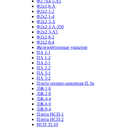
Ф2,7х4,5-А5
Ф2х1,6-А
Ф2х2,1-2
Ф2х2,1-4
Ф2х2,3-А
Ф2х2,3-А-350
Ф2х2,3-А5
Ф2х2,8-2
Ф2х2,8-4
Железобетонные укрытия
ПА 1-1
ПА 1-2
ПА 2-1
ПА 2-2
ПА 3-1
ПА 3-2
Плита опорно-анкерная П-3и
ЛЖ-1,6
ЛЖ-2,8
ЛЖ-4,4
ЛЖ-6,0
ЛЖ-8,4
Плита НСП-1
Плита НСП-2
НСП 35.10