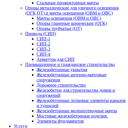
Стальные прожекторные мачты
Опоры металлические для уличного освещения
(ОГК,ОТ) и мачты освещения (ОВМ и ОВС)
Мачты освещения (ОВМ и ОВС)
Опоры граненые конические (ОГК)
Опоры трубчатые (ОТ)
Провода (СИП)
СИП-1
СИП-2
СИП-3
СИП-4
Арматура для СИП
Промышленное и гражданское строительство
Железобетонные укрытия
Железобетонные антенно-мачтовые
сооружения
Дорожное строительство
Железобетон для строительства домов и
сооружений
Железобетонные лотковые элементы каналов
и туннелей
Железобетонные молниеотводные мачты
Мостовые железобетонные изделия.
Элементы фундаментов
Услуги