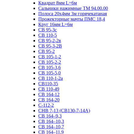
Квадрат 8мм L=6м
Сальники нажимные ТМ 94.00.00
Полоса 20х4мм 3м горячекатаная
Прожекторные мачты ПМС 18,4
Круг 16мм L=6м
СВ 95-3с
СВ 110-5
СВ 95-2-2в
СВ 95-3-2В
СВ 95-2
СВ 105-1-2
СВ 105-2-2
СВ 105-3,6
СВ 105-5,0
СВ 110-1-2а
СВ110-35
СВ 110-49
СВ 164-12
СВ 164-20
С-112-2
СНВ 7-13 (СВ130-7-14А)
СВ 164–9,3
СВ 164–10,3
СВ 164–10,7
СВ 164–11,9