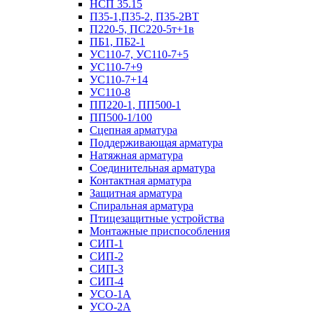
НСП 35.15
П35-1,П35-2, П35-2ВТ
П220-5, ПС220-5т+1в
ПБ1, ПБ2-1
УС110-7, УС110-7+5
УС110-7+9
УС110-7+14
УС110-8
ПП220-1, ПП500-1
ПП500-1/100
Сцепная арматура
Поддерживающая арматура
Натяжная арматура
Соединительная арматура
Контактная арматура
Защитная арматура
Спиральная арматура
Птицезащитные устройства
Монтажные приспособления
СИП-1
СИП-2
СИП-3
СИП-4
УСО-1А
УСО-2А