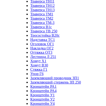
Траверса ТН11
Траверса ТН12
Траверса ТН13
Траверса ТМ1
Траверса ТМ2
Траверса ТМ-3
Траверса В1с
Траверса ТВ 250
Тросостойка В20с
Надставка ТС1
Оголовок ОГ1
Накладка ОГ2
Оттяжка ОТ3
Лестница Л 251
Хомут Х1
Хомут В30
Стяжка Г1
Упор Г6
Заземляющий проводник ЗП1
Заземляющий стержень ЗП 250
Кронштейн РА1
Кронштейн РА4
Кронштейн У1
Кронштейн У2
Кронштейн У4