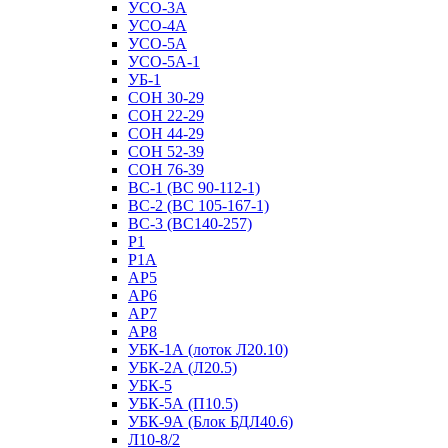
УСО-3А
УСО-4А
УСО-5А
УСО-5А-1
УБ-1
СОН 30-29
СОН 22-29
СОН 44-29
СОН 52-39
СОН 76-39
ВС-1 (ВС 90-112-1)
ВС-2 (ВС 105-167-1)
ВС-3 (ВС140-257)
Р1
Р1А
АР5
АР6
АР7
АР8
УБК-1А (лоток Л20.10)
УБК-2А (Л20.5)
УБК-5
УБК-5А (П10.5)
УБК-9А (Блок БДЛ40.6)
Л10-8/2