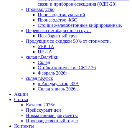
связи и приборов освещения (ОДН-28)
Производство
Производство укрытий
Производство ФБС
Стойки железобетонные вибрированные.
Перевозка негабаритного груза.
Негабаритный груз
Продукция со скидкой 50% от стоимости.
УБК-1А
ПН-2А
склад г.Валуйки
Склад
Стойки конические СК22,26
Февраль 2026г
склад г.Курск
п.Аккумулятор, 32А
Склад январь 2026г.
Акции
Статьи
Каталог 2026г.
Прейскурант цен
Нормативные документы
Производственный отдел
Контакты