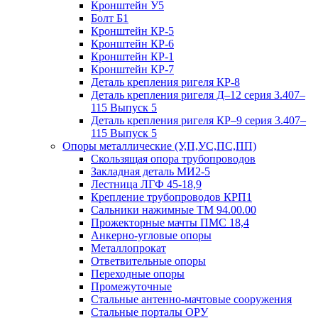
Кронштейн У5
Болт Б1
Кронштейн КР-5
Кронштейн КР-6
Кронштейн КР-1
Кронштейн КР-7
Деталь крепления ригеля КР‑8
Деталь крепления ригеля Д–12 серия 3.407–
115 Выпуск 5
Деталь крепления ригеля КР–9 серия 3.407–
115 Выпуск 5
Опоры металлические (У,П,УС,ПС,ПП)
Скользящая опора трубопроводов
Закладная деталь МИ2-5
Лестница ЛГФ 45-18,9
Крепление трубопроводов КРП1
Сальники нажимные ТМ 94.00.00
Прожекторные мачты ПМС 18,4
Анкерно-угловые опоры
Металлопрокат
Ответвительные опоры
Переходные опоры
Промежуточные
Стальные антенно-мачтовые сооружения
Стальные порталы ОРУ