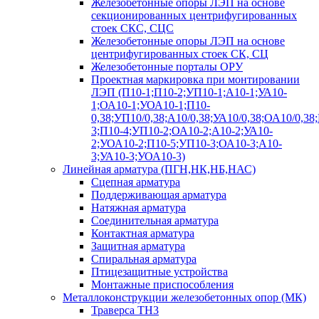
Железобетонные опоры ЛЭП на основе
секционированных центрифугированных
стоек СКС, СЦС
Железобетонные опоры ЛЭП на основе
центрифугированных стоек СК, СЦ
Железобетонные порталы ОРУ
Проектная маркировка при монтировании
ЛЭП (П10-1;П10-2;УП10-1;А10-1;УА10-
1;ОА10-1;УОА10-1;П10-
0,38;УП10/0,38;А10/0,38;УА10/0,38;ОА10/0,38
3;П10-4;УП10-2;ОА10-2;А10-2;УА10-
2;УОА10-2;П10-5;УП10-3;ОА10-3;А10-
3;УА10-3;УОА10-3)
Линейная арматура (ПГН,НК,НБ,НАС)
Сцепная арматура
Поддерживающая арматура
Натяжная арматура
Соединительная арматура
Контактная арматура
Защитная арматура
Спиральная арматура
Птицезащитные устройства
Монтажные приспособления
Металлоконструкции железобетонных опор (МК)
Траверса ТН3