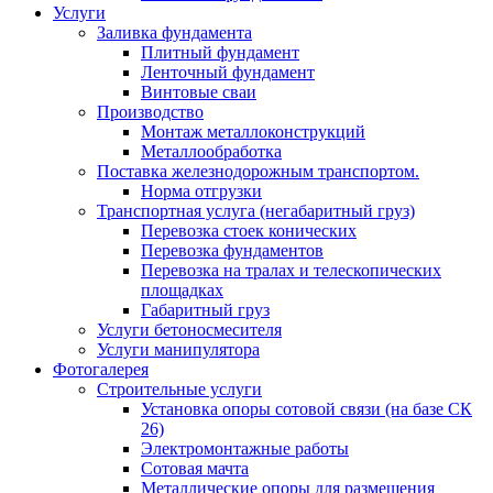
Услуги
Заливка фундамента
Плитный фундамент
Ленточный фундамент
Винтовые сваи
Производство
Монтаж металлоконструкций
Металлообработка
Поставка железнодорожным транспортом.
Норма отгрузки
Транспортная услуга (негабаритный груз)
Перевозка стоек конических
Перевозка фундаментов
Перевозка на тралах и телескопических
площадках
Габаритный груз
Услуги бетоносмесителя
Услуги манипулятора
Фотогалерея
Строительные услуги
Установка опоры сотовой связи (на базе СК
26)
Электромонтажные работы
Сотовая мачта
Металлические опоры для размещения