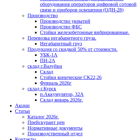
оборудования операторов цифровой сотовой
связи и приборов освещения (ОДН-28)
Производство
Производство укрытий
Производство ФБС
Стойки железобетонные вибрированные.
Перевозка негабаритного груза.
Негабаритный груз
Продукция со скидкой 50% от стоимости.
УБК-1А
ПН-2А
склад г.Валуйки
Склад
Стойки конические СК22,26
Февраль 2026г
склад г.Курск
п.Аккумулятор, 32А
Склад январь 2026г.
Акции
Статьи
Каталог 2026г.
Прейскурант цен
Нормативные документы
Производственный отдел
Контакты