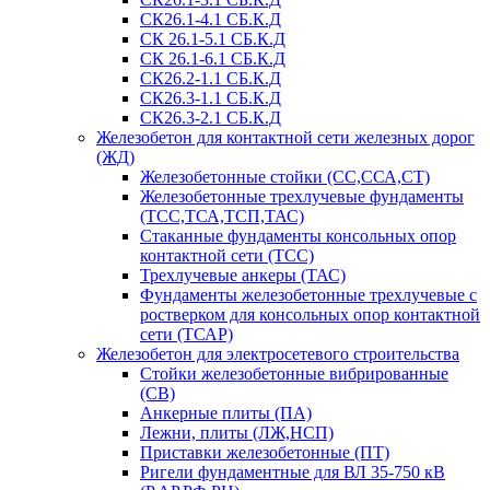
СК26.1-4.1 СБ.К.Д
СК 26.1-5.1 СБ.К.Д
СК 26.1-6.1 СБ.К.Д
СК26.2-1.1 СБ.К.Д
СК26.3-1.1 СБ.К.Д
СК26.3-2.1 СБ.К.Д
Железобетон для контактной сети железных дорог
(ЖД)
Железобетонные стойки (СС,ССА,СТ)
Железобетонные трехлучевые фундаменты
(ТСС,ТСА,ТСП,ТАС)
Стаканные фундаменты консольных опор
контактной сети (ТСС)
Трехлучевые анкеры (ТАС)
Фундаменты железобетонные трехлучевые с
ростверком для консольных опор контактной
сети (ТСАР)
Железобетон для электросетевого строительства
Стойки железобетонные вибрированные
(СВ)
Анкерные плиты (ПА)
Лежни, плиты (ЛЖ,НСП)
Приставки железобетонные (ПТ)
Ригели фундаментные для ВЛ 35-750 кВ