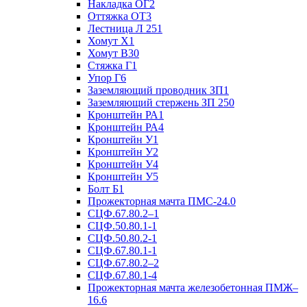
Накладка ОГ2
Оттяжка ОТ3
Лестница Л 251
Хомут Х1
Хомут В30
Стяжка Г1
Упор Г6
Заземляющий проводник ЗП1
Заземляющий стержень ЗП 250
Кронштейн РА1
Кронштейн РА4
Кронштейн У1
Кронштейн У2
Кронштейн У4
Кронштейн У5
Болт Б1
Прожекторная мачта ПМС-24.0
СЦФ.67.80.2–1
СЦФ.50.80.1-1
СЦФ.50.80.2-1
СЦФ.67.80.1-1
СЦФ.67.80.2–2
СЦФ.67.80.1-4
Прожекторная мачта железобетонная ПМЖ–
16.6