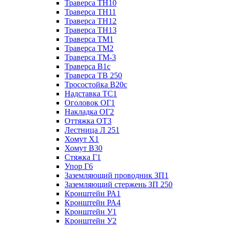
Траверса ТН10
Траверса ТН11
Траверса ТН12
Траверса ТН13
Траверса ТМ1
Траверса ТМ2
Траверса ТМ-3
Траверса В1с
Траверса ТВ 250
Тросостойка В20с
Надставка ТС1
Оголовок ОГ1
Накладка ОГ2
Оттяжка ОТ3
Лестница Л 251
Хомут Х1
Хомут В30
Стяжка Г1
Упор Г6
Заземляющий проводник ЗП1
Заземляющий стержень ЗП 250
Кронштейн РА1
Кронштейн РА4
Кронштейн У1
Кронштейн У2