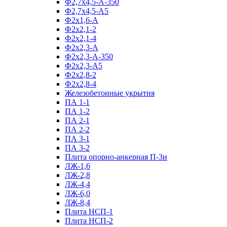
Ф2,7х4,5-А-350
Ф2,7х4,5-А5
Ф2х1,6-А
Ф2х2,1-2
Ф2х2,1-4
Ф2х2,3-А
Ф2х2,3-А-350
Ф2х2,3-А5
Ф2х2,8-2
Ф2х2,8-4
Железобетонные укрытия
ПА 1-1
ПА 1-2
ПА 2-1
ПА 2-2
ПА 3-1
ПА 3-2
Плита опорно-анкерная П-3и
ЛЖ-1,6
ЛЖ-2,8
ЛЖ-4,4
ЛЖ-6,0
ЛЖ-8,4
Плита НСП-1
Плита НСП-2