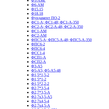
Ф5-АМс
Ф6-АМ
Ф15.15
Ф18.18
Фундамент ПО‑2
ФС1-А; ФС1-48; ФС1-А-350
ФС2-А; ФС2-А-48; ФС2-А-350
ФС1-АМ
ФС2-АМ
ФПС5-А; ФПС5-А-48; ФПС5-А-350
ФПС6-2
ФПС6-4
ФСС1-4
ФСП1-А
ФСП2-А
Ф3-А5
Ф5-А5; Ф5-А5-48
Ф1,5*1,5-2
Ф1,5*1-2
Ф1,5*2,2-2
Ф2,7*3,5-4
Ф2,7*3,5-А
Ф2,7х3,5-А5
Ф2,7х4,5-4
Ф2,7х4,5-А