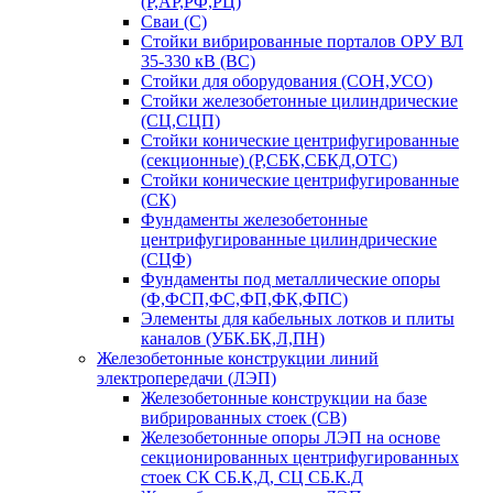
(Р,АР,РФ,РЦ)
Сваи (С)
Стойки вибрированные порталов ОРУ ВЛ
35-330 кВ (ВС)
Стойки для оборудования (СОН,УСО)
Стойки железобетонные цилиндрические
(СЦ,СЦП)
Стойки конические центрифугированные
(секционные) (Р,СБК,СБКД,ОТС)
Стойки конические центрифугированные
(СК)
Фундаменты железобетонные
центрифугированные цилиндрические
(СЦФ)
Фундаменты под металлические опоры
(Ф,ФСП,ФС,ФП,ФК,ФПС)
Элементы для кабельных лотков и плиты
каналов (УБК.БК,Л,ПН)
Железобетонные конструкции линий
электропередачи (ЛЭП)
Железобетонные конструкции на базе
вибрированных стоек (СВ)
Железобетонные опоры ЛЭП на основе
секционированных центрифугированных
стоек СК СБ.К,Д, СЦ СБ.К.Д