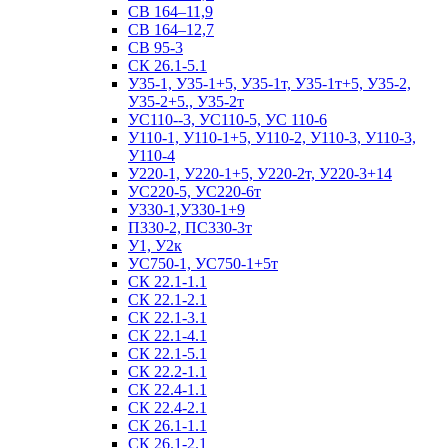
СВ 164–11,9
СВ 164–12,7
СВ 95-3
СК 26.1-5.1
У35-1, У35-1+5, У35-1т, У35-1т+5, У35-2,
У35-2+5., У35-2т
УС110--3, УС110-5, УС 110-6
У110-1, У110-1+5, У110-2, У110-3, У110-3,
У110-4
У220-1, У220-1+5, У220-2т, У220-3+14
УС220-5, УС220-6т
У330-1,У330-1+9
П330-2, ПС330-3т
У1, У2к
УС750-1, УС750-1+5т
СК 22.1-1.1
СК 22.1-2.1
СК 22.1-3.1
СК 22.1-4.1
СК 22.1-5.1
СК 22.2-1.1
СК 22.4-1.1
СК 22.4-2.1
СК 26.1-1.1
СК 26.1-2.1