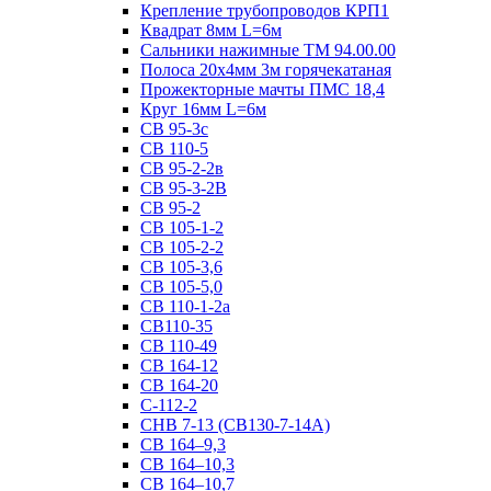
Крепление трубопроводов КРП1
Квадрат 8мм L=6м
Сальники нажимные ТМ 94.00.00
Полоса 20х4мм 3м горячекатаная
Прожекторные мачты ПМС 18,4
Круг 16мм L=6м
СВ 95-3с
СВ 110-5
СВ 95-2-2в
СВ 95-3-2В
СВ 95-2
СВ 105-1-2
СВ 105-2-2
СВ 105-3,6
СВ 105-5,0
СВ 110-1-2а
СВ110-35
СВ 110-49
СВ 164-12
СВ 164-20
С-112-2
СНВ 7-13 (СВ130-7-14А)
СВ 164–9,3
СВ 164–10,3
СВ 164–10,7