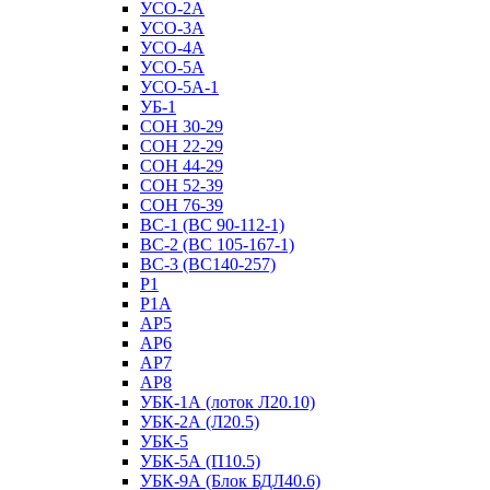
УСО-2А
УСО-3А
УСО-4А
УСО-5А
УСО-5А-1
УБ-1
СОН 30-29
СОН 22-29
СОН 44-29
СОН 52-39
СОН 76-39
ВС-1 (ВС 90-112-1)
ВС-2 (ВС 105-167-1)
ВС-3 (ВС140-257)
Р1
Р1А
АР5
АР6
АР7
АР8
УБК-1А (лоток Л20.10)
УБК-2А (Л20.5)
УБК-5
УБК-5А (П10.5)
УБК-9А (Блок БДЛ40.6)