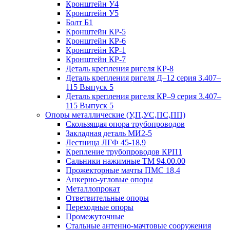
Кронштейн У4
Кронштейн У5
Болт Б1
Кронштейн КР-5
Кронштейн КР-6
Кронштейн КР-1
Кронштейн КР-7
Деталь крепления ригеля КР‑8
Деталь крепления ригеля Д–12 серия 3.407–
115 Выпуск 5
Деталь крепления ригеля КР–9 серия 3.407–
115 Выпуск 5
Опоры металлические (У,П,УС,ПС,ПП)
Скользящая опора трубопроводов
Закладная деталь МИ2-5
Лестница ЛГФ 45-18,9
Крепление трубопроводов КРП1
Сальники нажимные ТМ 94.00.00
Прожекторные мачты ПМС 18,4
Анкерно-угловые опоры
Металлопрокат
Ответвительные опоры
Переходные опоры
Промежуточные
Стальные антенно-мачтовые сооружения