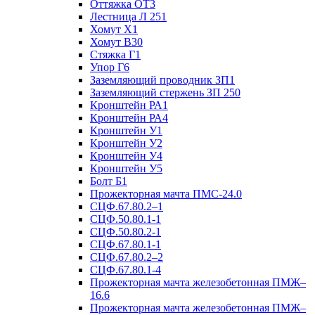
Оттяжка ОТ3
Лестница Л 251
Хомут Х1
Хомут В30
Стяжка Г1
Упор Г6
Заземляющий проводник ЗП1
Заземляющий стержень ЗП 250
Кронштейн РА1
Кронштейн РА4
Кронштейн У1
Кронштейн У2
Кронштейн У4
Кронштейн У5
Болт Б1
Прожекторная мачта ПМС-24.0
СЦФ.67.80.2–1
СЦФ.50.80.1-1
СЦФ.50.80.2-1
СЦФ.67.80.1-1
СЦФ.67.80.2–2
СЦФ.67.80.1-4
Прожекторная мачта железобетонная ПМЖ–
16.6
Прожекторная мачта железобетонная ПМЖ–