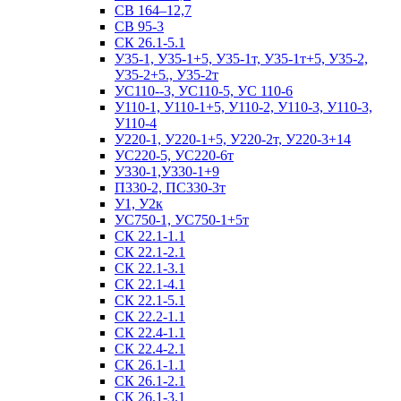
СВ 164–12,7
СВ 95-3
СК 26.1-5.1
У35-1, У35-1+5, У35-1т, У35-1т+5, У35-2,
У35-2+5., У35-2т
УС110--3, УС110-5, УС 110-6
У110-1, У110-1+5, У110-2, У110-3, У110-3,
У110-4
У220-1, У220-1+5, У220-2т, У220-3+14
УС220-5, УС220-6т
У330-1,У330-1+9
П330-2, ПС330-3т
У1, У2к
УС750-1, УС750-1+5т
СК 22.1-1.1
СК 22.1-2.1
СК 22.1-3.1
СК 22.1-4.1
СК 22.1-5.1
СК 22.2-1.1
СК 22.4-1.1
СК 22.4-2.1
СК 26.1-1.1
СК 26.1-2.1
СК 26.1-3.1