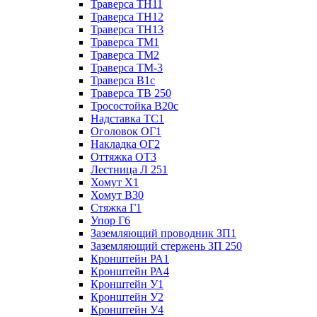
Траверса ТН11
Траверса ТН12
Траверса ТН13
Траверса ТМ1
Траверса ТМ2
Траверса ТМ-3
Траверса В1с
Траверса ТВ 250
Тросостойка В20с
Надставка ТС1
Оголовок ОГ1
Накладка ОГ2
Оттяжка ОТ3
Лестница Л 251
Хомут Х1
Хомут В30
Стяжка Г1
Упор Г6
Заземляющий проводник ЗП1
Заземляющий стержень ЗП 250
Кронштейн РА1
Кронштейн РА4
Кронштейн У1
Кронштейн У2
Кронштейн У4