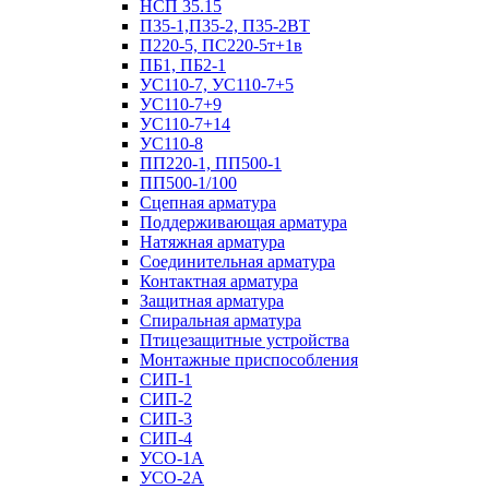
НСП 35.15
П35-1,П35-2, П35-2ВТ
П220-5, ПС220-5т+1в
ПБ1, ПБ2-1
УС110-7, УС110-7+5
УС110-7+9
УС110-7+14
УС110-8
ПП220-1, ПП500-1
ПП500-1/100
Сцепная арматура
Поддерживающая арматура
Натяжная арматура
Соединительная арматура
Контактная арматура
Защитная арматура
Спиральная арматура
Птицезащитные устройства
Монтажные приспособления
СИП-1
СИП-2
СИП-3
СИП-4
УСО-1А
УСО-2А