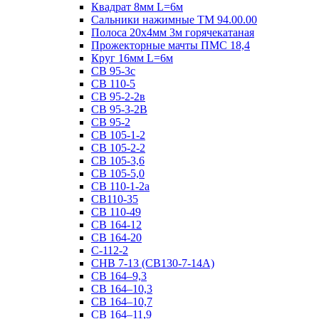
Квадрат 8мм L=6м
Сальники нажимные ТМ 94.00.00
Полоса 20х4мм 3м горячекатаная
Прожекторные мачты ПМС 18,4
Круг 16мм L=6м
СВ 95-3с
СВ 110-5
СВ 95-2-2в
СВ 95-3-2В
СВ 95-2
СВ 105-1-2
СВ 105-2-2
СВ 105-3,6
СВ 105-5,0
СВ 110-1-2а
СВ110-35
СВ 110-49
СВ 164-12
СВ 164-20
С-112-2
СНВ 7-13 (СВ130-7-14А)
СВ 164–9,3
СВ 164–10,3
СВ 164–10,7
СВ 164–11,9