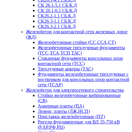
СК 26.1-5.1 СБ.К.Д
СК 26.1-6.1 СБ.К.Д
СК26.2-1.1 СБ.К.Д
СК26.3-1.1 СБ.К.Д
СК26.3-2.1 СБ.К.Д
Железобетон для контактной сети железных дорог
(ЖД)
Железобетонные стойки (СС,ССА,СТ)
Железобетонные трехлучевые фундаменты
(ТСС,ТСА,ТСП,ТАС)
Стаканные фундаменты консольных опор
контактной сети (ТСС)
Трехлучевые анкеры (ТАС)
Фундаменты железобетонные трехлучевые с
ростверком для консольных опор контактной
сети (ТСАР)
Железобетон для электросетевого строительства
Стойки железобетонные вибрированные
(СВ)
Анкерные плиты (ПА)
Лежни, плиты (ЛЖ,НСП)
Приставки железобетонные (ПТ)
Ригели фундаментные для ВЛ 35-750 кВ
(Р,АР,РФ,РЦ)