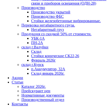
связи и приборов освещения (ОДН-28)
Производство
Производство укрытий
Производство ФБС
Стойки железобетонные вибрированные.
Перевозка негабаритного груза.
Негабаритный груз
Продукция со скидкой 50% от стоимости.
УБК-1А
ПН-2А
склад г.Валуйки
Склад
Стойки конические СК22,26
Февраль 2026г
склад г.Курск
п.Аккумулятор, 32А
Склад январь 2026г.
Акции
Статьи
Каталог 2026г.
Прейскурант цен
Нормативные документы
Производственный отдел
Контакты