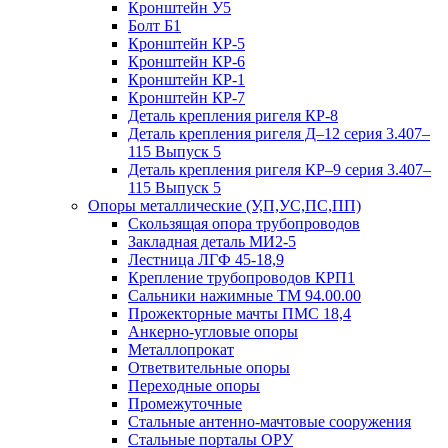
Кронштейн У5
Болт Б1
Кронштейн КР-5
Кронштейн КР-6
Кронштейн КР-1
Кронштейн КР-7
Деталь крепления ригеля КР‑8
Деталь крепления ригеля Д–12 серия 3.407–
115 Выпуск 5
Деталь крепления ригеля КР–9 серия 3.407–
115 Выпуск 5
Опоры металлические (У,П,УС,ПС,ПП)
Скользящая опора трубопроводов
Закладная деталь МИ2-5
Лестница ЛГФ 45-18,9
Крепление трубопроводов КРП1
Сальники нажимные ТМ 94.00.00
Прожекторные мачты ПМС 18,4
Анкерно-угловые опоры
Металлопрокат
Ответвительные опоры
Переходные опоры
Промежуточные
Стальные антенно-мачтовые сооружения
Стальные порталы ОРУ