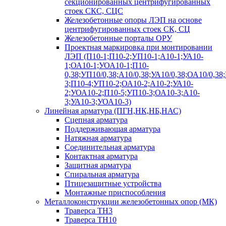
секционированных центрифугированных
стоек СКС, СЦС
Железобетонные опоры ЛЭП на основе
центрифугированных стоек СК, СЦ
Железобетонные порталы ОРУ
Проектная маркировка при монтировании
ЛЭП (П10-1;П10-2;УП10-1;А10-1;УА10-
1;ОА10-1;УОА10-1;П10-
0,38;УП10/0,38;А10/0,38;УА10/0,38;ОА10/0,38
3;П10-4;УП10-2;ОА10-2;А10-2;УА10-
2;УОА10-2;П10-5;УП10-3;ОА10-3;А10-
3;УА10-3;УОА10-3)
Линейная арматура (ПГН,НК,НБ,НАС)
Сцепная арматура
Поддерживающая арматура
Натяжная арматура
Соединительная арматура
Контактная арматура
Защитная арматура
Спиральная арматура
Птицезащитные устройства
Монтажные приспособления
Металлоконструкции железобетонных опор (МК)
Траверса ТН3
Траверса ТН10