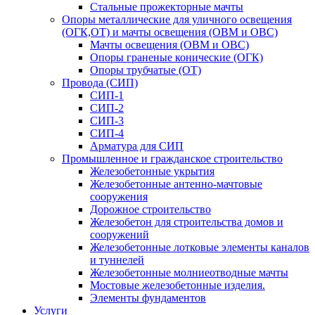
Стальные прожекторные мачты
Опоры металлические для уличного освещения
(ОГК,ОТ) и мачты освещения (ОВМ и ОВС)
Мачты освещения (ОВМ и ОВС)
Опоры граненые конические (ОГК)
Опоры трубчатые (ОТ)
Провода (СИП)
СИП-1
СИП-2
СИП-3
СИП-4
Арматура для СИП
Промышленное и гражданское строительство
Железобетонные укрытия
Железобетонные антенно-мачтовые
сооружения
Дорожное строительство
Железобетон для строительства домов и
сооружений
Железобетонные лотковые элементы каналов
и туннелей
Железобетонные молниеотводные мачты
Мостовые железобетонные изделия.
Элементы фундаментов
Услуги