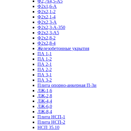
Ф2,7х4,5-А5
Ф2х1,6-А
Ф2х2,1-2
Ф2х2,1-4
Ф2х2,3-А
Ф2х2,3-А-350
Ф2х2,3-А5
Ф2х2,8-2
Ф2х2,8-4
Железобетонные укрытия
ПА 1-1
ПА 1-2
ПА 2-1
ПА 2-2
ПА 3-1
ПА 3-2
Плита опорно-анкерная П-3и
ЛЖ-1,6
ЛЖ-2,8
ЛЖ-4,4
ЛЖ-6,0
ЛЖ-8,4
Плита НСП-1
Плита НСП-2
НСП 35.10