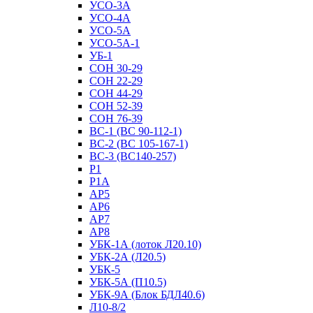
УСО-3А
УСО-4А
УСО-5А
УСО-5А-1
УБ-1
СОН 30-29
СОН 22-29
СОН 44-29
СОН 52-39
СОН 76-39
ВС-1 (ВС 90-112-1)
ВС-2 (ВС 105-167-1)
ВС-3 (ВС140-257)
Р1
Р1А
АР5
АР6
АР7
АР8
УБК-1А (лоток Л20.10)
УБК-2А (Л20.5)
УБК-5
УБК-5А (П10.5)
УБК-9А (Блок БДЛ40.6)
Л10-8/2