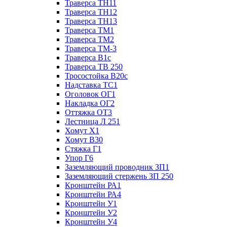
Траверса ТН11
Траверса ТН12
Траверса ТН13
Траверса ТМ1
Траверса ТМ2
Траверса ТМ-3
Траверса В1с
Траверса ТВ 250
Тросостойка В20с
Надставка ТС1
Оголовок ОГ1
Накладка ОГ2
Оттяжка ОТ3
Лестница Л 251
Хомут Х1
Хомут В30
Стяжка Г1
Упор Г6
Заземляющий проводник ЗП1
Заземляющий стержень ЗП 250
Кронштейн РА1
Кронштейн РА4
Кронштейн У1
Кронштейн У2
Кронштейн У4