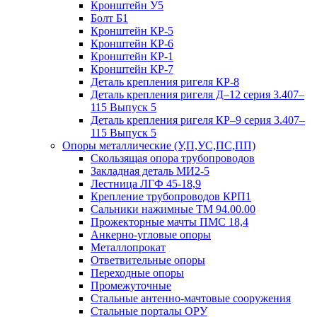
Кронштейн У5
Болт Б1
Кронштейн КР-5
Кронштейн КР-6
Кронштейн КР-1
Кронштейн КР-7
Деталь крепления ригеля КР‑8
Деталь крепления ригеля Д–12 серия 3.407–
115 Выпуск 5
Деталь крепления ригеля КР–9 серия 3.407–
115 Выпуск 5
Опоры металлические (У,П,УС,ПС,ПП)
Скользящая опора трубопроводов
Закладная деталь МИ2-5
Лестница ЛГФ 45-18,9
Крепление трубопроводов КРП1
Сальники нажимные ТМ 94.00.00
Прожекторные мачты ПМС 18,4
Анкерно-угловые опоры
Металлопрокат
Ответвительные опоры
Переходные опоры
Промежуточные
Стальные антенно-мачтовые сооружения
Стальные порталы ОРУ