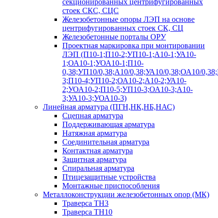
секционированных центрифугированных
стоек СКС, СЦС
Железобетонные опоры ЛЭП на основе
центрифугированных стоек СК, СЦ
Железобетонные порталы ОРУ
Проектная маркировка при монтировании
ЛЭП (П10-1;П10-2;УП10-1;А10-1;УА10-
1;ОА10-1;УОА10-1;П10-
0,38;УП10/0,38;А10/0,38;УА10/0,38;ОА10/0,38
3;П10-4;УП10-2;ОА10-2;А10-2;УА10-
2;УОА10-2;П10-5;УП10-3;ОА10-3;А10-
3;УА10-3;УОА10-3)
Линейная арматура (ПГН,НК,НБ,НАС)
Сцепная арматура
Поддерживающая арматура
Натяжная арматура
Соединительная арматура
Контактная арматура
Защитная арматура
Спиральная арматура
Птицезащитные устройства
Монтажные приспособления
Металлоконструкции железобетонных опор (МК)
Траверса ТН3
Траверса ТН10