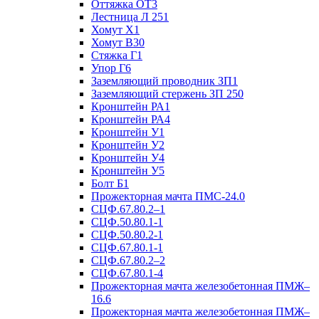
Оттяжка ОТ3
Лестница Л 251
Хомут Х1
Хомут В30
Стяжка Г1
Упор Г6
Заземляющий проводник ЗП1
Заземляющий стержень ЗП 250
Кронштейн РА1
Кронштейн РА4
Кронштейн У1
Кронштейн У2
Кронштейн У4
Кронштейн У5
Болт Б1
Прожекторная мачта ПМС-24.0
СЦФ.67.80.2–1
СЦФ.50.80.1-1
СЦФ.50.80.2-1
СЦФ.67.80.1-1
СЦФ.67.80.2–2
СЦФ.67.80.1-4
Прожекторная мачта железобетонная ПМЖ–
16.6
Прожекторная мачта железобетонная ПМЖ–