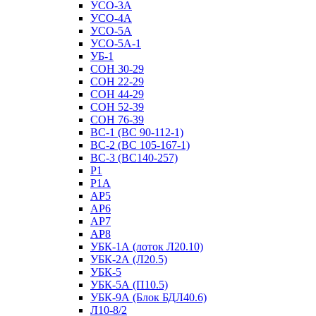
УСО-3А
УСО-4А
УСО-5А
УСО-5А-1
УБ-1
СОН 30-29
СОН 22-29
СОН 44-29
СОН 52-39
СОН 76-39
ВС-1 (ВС 90-112-1)
ВС-2 (ВС 105-167-1)
ВС-3 (ВС140-257)
Р1
Р1А
АР5
АР6
АР7
АР8
УБК-1А (лоток Л20.10)
УБК-2А (Л20.5)
УБК-5
УБК-5А (П10.5)
УБК-9А (Блок БДЛ40.6)
Л10-8/2