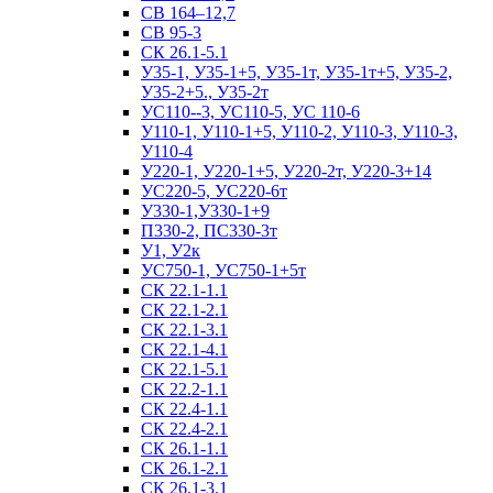
СВ 164–12,7
СВ 95-3
СК 26.1-5.1
У35-1, У35-1+5, У35-1т, У35-1т+5, У35-2,
У35-2+5., У35-2т
УС110--3, УС110-5, УС 110-6
У110-1, У110-1+5, У110-2, У110-3, У110-3,
У110-4
У220-1, У220-1+5, У220-2т, У220-3+14
УС220-5, УС220-6т
У330-1,У330-1+9
П330-2, ПС330-3т
У1, У2к
УС750-1, УС750-1+5т
СК 22.1-1.1
СК 22.1-2.1
СК 22.1-3.1
СК 22.1-4.1
СК 22.1-5.1
СК 22.2-1.1
СК 22.4-1.1
СК 22.4-2.1
СК 26.1-1.1
СК 26.1-2.1
СК 26.1-3.1