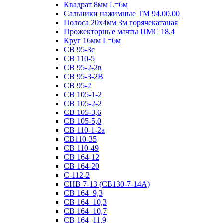
Квадрат 8мм L=6м
Сальники нажимные ТМ 94.00.00
Полоса 20х4мм 3м горячекатаная
Прожекторные мачты ПМС 18,4
Круг 16мм L=6м
СВ 95-3с
СВ 110-5
СВ 95-2-2в
СВ 95-3-2В
СВ 95-2
СВ 105-1-2
СВ 105-2-2
СВ 105-3,6
СВ 105-5,0
СВ 110-1-2а
СВ110-35
СВ 110-49
СВ 164-12
СВ 164-20
С-112-2
СНВ 7-13 (СВ130-7-14А)
СВ 164–9,3
СВ 164–10,3
СВ 164–10,7
СВ 164–11,9