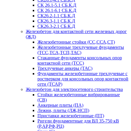
СК 26.1-5.1 СБ.К.Д
СК 26.1-6.1 СБ.К.Д
СК26.2-1.1 СБ.К.Д
СК26.3-1.1 СБ.К.Д
СК26.3-2.1 СБ.К.Д
Железобетон для контактной сети железных дорог
(ЖД)
Железобетонные стойки (СС,ССА,СТ)
Железобетонные трехлучевые фундаменты
(ТСС,ТСА,ТСП,ТАС)
Стаканные фундаменты консольных опор
контактной сети (ТСС)
Трехлучевые анкеры (ТАС)
Фундаменты железобетонные трехлучевые с
ростверком для консольных опор контактной
сети (ТСАР)
Железобетон для электросетевого строительства
Стойки железобетонные вибрированные
(СВ)
Анкерные плиты (ПА)
Лежни, плиты (ЛЖ,НСП)
Приставки железобетонные (ПТ)
Ригели фундаментные для ВЛ 35-750 кВ
(Р,АР,РФ,РЦ)