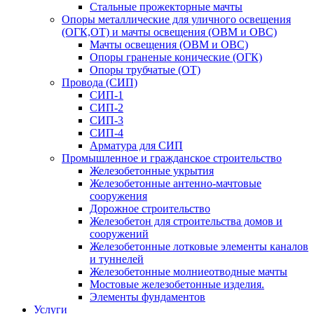
Стальные прожекторные мачты
Опоры металлические для уличного освещения
(ОГК,ОТ) и мачты освещения (ОВМ и ОВС)
Мачты освещения (ОВМ и ОВС)
Опоры граненые конические (ОГК)
Опоры трубчатые (ОТ)
Провода (СИП)
СИП-1
СИП-2
СИП-3
СИП-4
Арматура для СИП
Промышленное и гражданское строительство
Железобетонные укрытия
Железобетонные антенно-мачтовые
сооружения
Дорожное строительство
Железобетон для строительства домов и
сооружений
Железобетонные лотковые элементы каналов
и туннелей
Железобетонные молниеотводные мачты
Мостовые железобетонные изделия.
Элементы фундаментов
Услуги