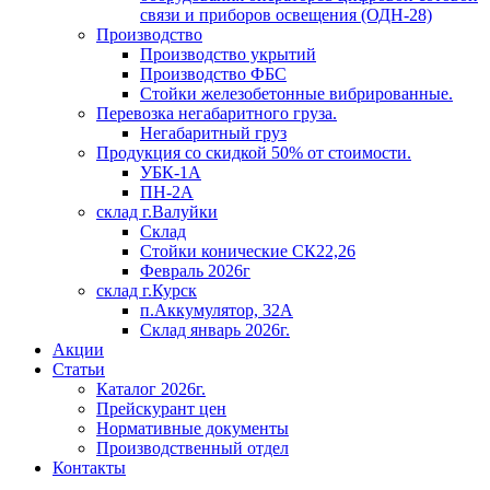
связи и приборов освещения (ОДН-28)
Производство
Производство укрытий
Производство ФБС
Стойки железобетонные вибрированные.
Перевозка негабаритного груза.
Негабаритный груз
Продукция со скидкой 50% от стоимости.
УБК-1А
ПН-2А
склад г.Валуйки
Склад
Стойки конические СК22,26
Февраль 2026г
склад г.Курск
п.Аккумулятор, 32А
Склад январь 2026г.
Акции
Статьи
Каталог 2026г.
Прейскурант цен
Нормативные документы
Производственный отдел
Контакты