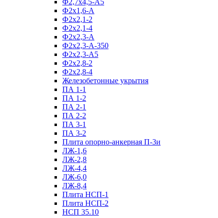
Ф2,7х4,5-А5
Ф2х1,6-А
Ф2х2,1-2
Ф2х2,1-4
Ф2х2,3-А
Ф2х2,3-А-350
Ф2х2,3-А5
Ф2х2,8-2
Ф2х2,8-4
Железобетонные укрытия
ПА 1-1
ПА 1-2
ПА 2-1
ПА 2-2
ПА 3-1
ПА 3-2
Плита опорно-анкерная П-3и
ЛЖ-1,6
ЛЖ-2,8
ЛЖ-4,4
ЛЖ-6,0
ЛЖ-8,4
Плита НСП-1
Плита НСП-2
НСП 35.10