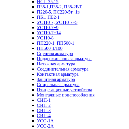
НСП 35.15
П35-1,П35-2, П35-2ВТ
П220-5, ПС220-5т+1в
ПБ1, ПБ2-1
УС110-7, УС110-7+5
УС110-7+9
УС110-7+14
УС110-8
ПП220-1, ПП500-1
ПП500-1/100
Сцепная арматура
Поддерживающая арматура
Натяжная арматура
Соединительная арматура
Контактная арматура
Защитная арматура
Спиральная арматура
Птицезащитные устройства
Монтажные приспособления
СИП-1
СИП-2
СИП-3
СИП-4
УСО-1А
УСО-2А