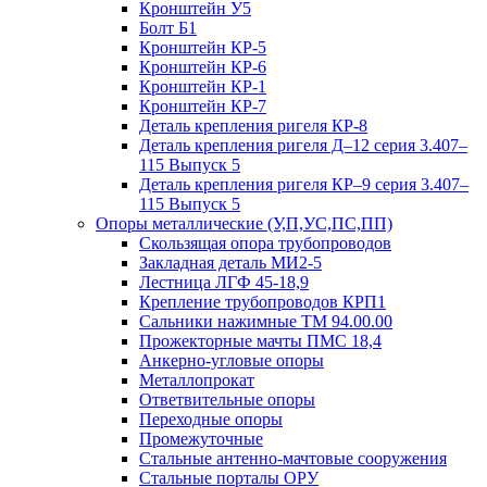
Кронштейн У5
Болт Б1
Кронштейн КР-5
Кронштейн КР-6
Кронштейн КР-1
Кронштейн КР-7
Деталь крепления ригеля КР‑8
Деталь крепления ригеля Д–12 серия 3.407–
115 Выпуск 5
Деталь крепления ригеля КР–9 серия 3.407–
115 Выпуск 5
Опоры металлические (У,П,УС,ПС,ПП)
Скользящая опора трубопроводов
Закладная деталь МИ2-5
Лестница ЛГФ 45-18,9
Крепление трубопроводов КРП1
Сальники нажимные ТМ 94.00.00
Прожекторные мачты ПМС 18,4
Анкерно-угловые опоры
Металлопрокат
Ответвительные опоры
Переходные опоры
Промежуточные
Стальные антенно-мачтовые сооружения
Стальные порталы ОРУ