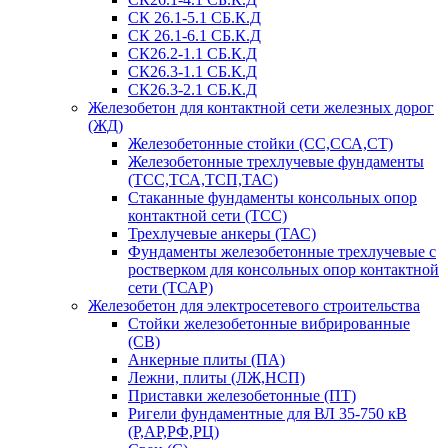
СК 26.1-5.1 СБ.К.Д
СК 26.1-6.1 СБ.К.Д
СК26.2-1.1 СБ.К.Д
СК26.3-1.1 СБ.К.Д
СК26.3-2.1 СБ.К.Д
Железобетон для контактной сети железных дорог
(ЖД)
Железобетонные стойки (СС,ССА,СТ)
Железобетонные трехлучевые фундаменты
(ТСС,ТСА,ТСП,ТАС)
Стаканные фундаменты консольных опор
контактной сети (ТСС)
Трехлучевые анкеры (ТАС)
Фундаменты железобетонные трехлучевые с
ростверком для консольных опор контактной
сети (ТСАР)
Железобетон для электросетевого строительства
Стойки железобетонные вибрированные
(СВ)
Анкерные плиты (ПА)
Лежни, плиты (ЛЖ,НСП)
Приставки железобетонные (ПТ)
Ригели фундаментные для ВЛ 35-750 кВ
(Р,АР,РФ,РЦ)