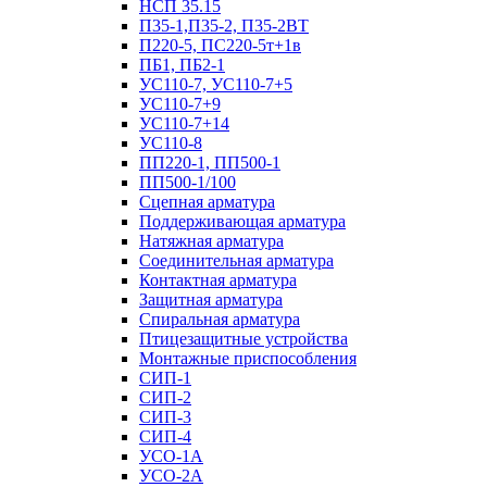
НСП 35.15
П35-1,П35-2, П35-2ВТ
П220-5, ПС220-5т+1в
ПБ1, ПБ2-1
УС110-7, УС110-7+5
УС110-7+9
УС110-7+14
УС110-8
ПП220-1, ПП500-1
ПП500-1/100
Сцепная арматура
Поддерживающая арматура
Натяжная арматура
Соединительная арматура
Контактная арматура
Защитная арматура
Спиральная арматура
Птицезащитные устройства
Монтажные приспособления
СИП-1
СИП-2
СИП-3
СИП-4
УСО-1А
УСО-2А