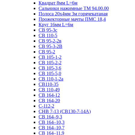
Квадрат 8мм L=6м
Сальники нажимные ТМ 94.00.00
Полоса 20х4мм 3м горячекатаная
Прожекторные мачты ПМС 18,4
Круг 16мм L=6м
СВ 95-3с
СВ 110-5
СВ 95-2-2в
СВ 95-3-2В
СВ 95-2
СВ 105-1-2
СВ 105-2-2
СВ 105-3,6
СВ 105-5,0
СВ 110-1-2а
СВ110-35
СВ 110-49
СВ 164-12
СВ 164-20
С-112-2
СНВ 7-13 (СВ130-7-14А)
СВ 164–9,3
СВ 164–10,3
СВ 164–10,7
СВ 164–11,9