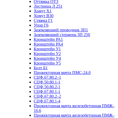
Оттяжка ОТ3
Лестница Л 251
Хомут Х1
Хомут В30
Стяжка Г1
Упор Г6
Заземляющий проводник ЗП1
Заземляющий стержень ЗП 250
Кронштейн РА1
Кронштейн РА4
Кронштейн У1
Кронштейн У2
Кронштейн У4
Кронштейн У5
Болт Б1
Прожекторная мачта ПМС-24.0
СЦФ.67.80.2–1
СЦФ.50.80.1-1
СЦФ.50.80.2-1
СЦФ.67.80.1-1
СЦФ.67.80.2–2
СЦФ.67.80.1-4
Прожекторная мачта железобетонная ПМЖ–
16.6
Прожекторная мачта железобетонная ПМЖ–