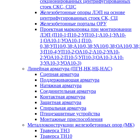
секционированных центрифугированных
стоек СКС, СЦС
Железобетонные опоры ЛЭП на основе
центрифугированных стоек СК, СЦ
Железобетонные порталы ОРУ
Проектная маркировка при монтировании
ЛЭП (П10-1;П10-2;УП10-1;А10-1;УА10-
1;ОА10-1;УОА10-1;П10-
0,38;УП10/0,38;А10/0,38;УА10/0,38;ОА10/0,38
3;П10-4;УП10-2;ОА10-2;А10-2;УА10-
2;УОА10-2;П10-5;УП10-3;ОА10-3;А10-
3;УА10-3;УОА10-3)
Линейная арматура (ПГН,НК,НБ,НАС)
Сцепная арматура
Поддерживающая арматура
Натяжная арматура
Соединительная арматура
Контактная арматура
Защитная арматура
Спиральная арматура
Птицезащитные устройства
Монтажные приспособления
Металлоконструкции железобетонных опор (МК)
Траверса ТН3
Траверса ТН10