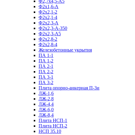
Ф2,7х4,5-А5
Ф2х1,6-А
Ф2х2,1-2
Ф2х2,1-4
Ф2х2,3-А
Ф2х2,3-А-350
Ф2х2,3-А5
Ф2х2,8-2
Ф2х2,8-4
Железобетонные укрытия
ПА 1-1
ПА 1-2
ПА 2-1
ПА 2-2
ПА 3-1
ПА 3-2
Плита опорно-анкерная П-3и
ЛЖ-1,6
ЛЖ-2,8
ЛЖ-4,4
ЛЖ-6,0
ЛЖ-8,4
Плита НСП-1
Плита НСП-2
НСП 35.10