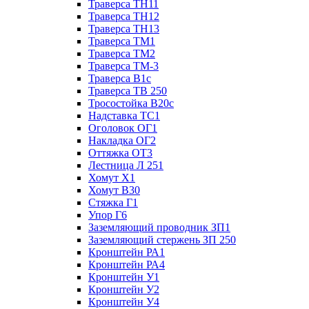
Траверса ТН11
Траверса ТН12
Траверса ТН13
Траверса ТМ1
Траверса ТМ2
Траверса ТМ-3
Траверса В1с
Траверса ТВ 250
Тросостойка В20с
Надставка ТС1
Оголовок ОГ1
Накладка ОГ2
Оттяжка ОТ3
Лестница Л 251
Хомут Х1
Хомут В30
Стяжка Г1
Упор Г6
Заземляющий проводник ЗП1
Заземляющий стержень ЗП 250
Кронштейн РА1
Кронштейн РА4
Кронштейн У1
Кронштейн У2
Кронштейн У4