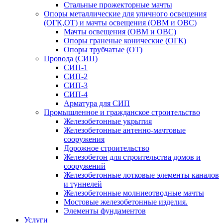
Стальные прожекторные мачты
Опоры металлические для уличного освещения
(ОГК,ОТ) и мачты освещения (ОВМ и ОВС)
Мачты освещения (ОВМ и ОВС)
Опоры граненые конические (ОГК)
Опоры трубчатые (ОТ)
Провода (СИП)
СИП-1
СИП-2
СИП-3
СИП-4
Арматура для СИП
Промышленное и гражданское строительство
Железобетонные укрытия
Железобетонные антенно-мачтовые
сооружения
Дорожное строительство
Железобетон для строительства домов и
сооружений
Железобетонные лотковые элементы каналов
и туннелей
Железобетонные молниеотводные мачты
Мостовые железобетонные изделия.
Элементы фундаментов
Услуги