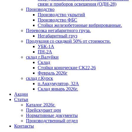
связи и приборов освещения (ОДН-28)
Производство
Производство укрытий
Производство ФБС
Стойки железобетонные вибрированные.
Перевозка негабаритного груза.
Негабаритный груз
Продукция со скидкой 50% от стоимости.
УБК-1А
ПН-2А
склад г.Валуйки
Склад
Стойки конические СК22,26
Февраль 2026г
склад г.Курск
п.Аккумулятор, 32А
Склад январь 2026г.
Акции
Статьи
Каталог 2026г.
Прейскурант цен
Нормативные документы
Производственный отдел
Контакты