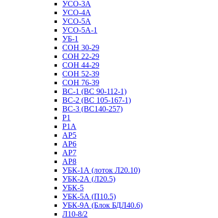
УСО-3А
УСО-4А
УСО-5А
УСО-5А-1
УБ-1
СОН 30-29
СОН 22-29
СОН 44-29
СОН 52-39
СОН 76-39
ВС-1 (ВС 90-112-1)
ВС-2 (ВС 105-167-1)
ВС-3 (ВС140-257)
Р1
Р1А
АР5
АР6
АР7
АР8
УБК-1А (лоток Л20.10)
УБК-2А (Л20.5)
УБК-5
УБК-5А (П10.5)
УБК-9А (Блок БДЛ40.6)
Л10-8/2