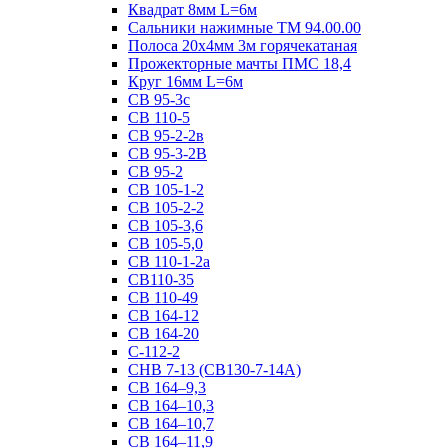
Квадрат 8мм L=6м
Сальники нажимные ТМ 94.00.00
Полоса 20х4мм 3м горячекатаная
Прожекторные мачты ПМС 18,4
Круг 16мм L=6м
СВ 95-3с
СВ 110-5
СВ 95-2-2в
СВ 95-3-2В
СВ 95-2
СВ 105-1-2
СВ 105-2-2
СВ 105-3,6
СВ 105-5,0
СВ 110-1-2а
СВ110-35
СВ 110-49
СВ 164-12
СВ 164-20
С-112-2
СНВ 7-13 (СВ130-7-14А)
СВ 164–9,3
СВ 164–10,3
СВ 164–10,7
СВ 164–11,9