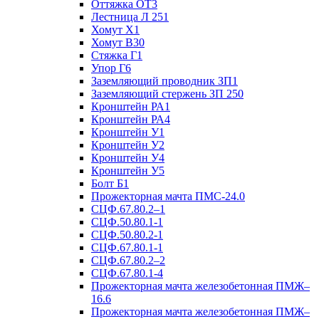
Оттяжка ОТ3
Лестница Л 251
Хомут Х1
Хомут В30
Стяжка Г1
Упор Г6
Заземляющий проводник ЗП1
Заземляющий стержень ЗП 250
Кронштейн РА1
Кронштейн РА4
Кронштейн У1
Кронштейн У2
Кронштейн У4
Кронштейн У5
Болт Б1
Прожекторная мачта ПМС-24.0
СЦФ.67.80.2–1
СЦФ.50.80.1-1
СЦФ.50.80.2-1
СЦФ.67.80.1-1
СЦФ.67.80.2–2
СЦФ.67.80.1-4
Прожекторная мачта железобетонная ПМЖ–
16.6
Прожекторная мачта железобетонная ПМЖ–