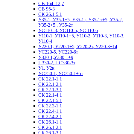
СВ 164–12,7
СВ 95-3
СК 26.1-5.1
У35-1, У35-1+5, У35-1т, У35-1т+5, У35-2,
У35-2+5., У35-2т
УС110--3, УС110-5, УС 110-6
У110-1, У110-1+5, У110-2, У110-3, У110-3,
У110-4
У220-1, У220-1+5, У220-2т, У220-3+14
УС220-5, УС220-6т
У330-1,У330-1+9
П330-2, ПС330-3т
У1, У2к
УС750-1, УС750-1+5т
СК 22.1-1.1
СК 22.1-2.1
СК 22.1-3.1
СК 22.1-4.1
СК 22.1-5.1
СК 22.2-1.1
СК 22.4-1.1
СК 22.4-2.1
СК 26.1-1.1
СК 26.1-2.1
СК 26.1-3.1