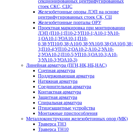
секционированных центрифугированных
стоек СКС, СЦС
Железобетонные опоры ЛЭП на основе
центрифугированных стоек СК, СЦ
Железобетонные порталы ОРУ
Проектная маркировка при монтировании
ЛЭП (П10-1;П10-2;УП10-1;А10-1;УА10-
1;ОА10-1;УОА10-1;П10-
0,38;УП10/0,38;А10/0,38;УА10/0,38;ОА10/0,38
3;П10-4;УП10-2;ОА10-2;А10-2;УА10-
2;УОА10-2;П10-5;УП10-3;ОА10-3;А10-
3;УА10-3;УОА10-3)
Линейная арматура (ПГН,НК,НБ,НАС)
Сцепная арматура
Поддерживающая арматура
Натяжная арматура
Соединительная арматура
Контактная арматура
Защитная арматура
Спиральная арматура
Птицезащитные устройства
Монтажные приспособления
Металлоконструкции железобетонных опор (МК)
Траверса ТН3
Траверса ТН10