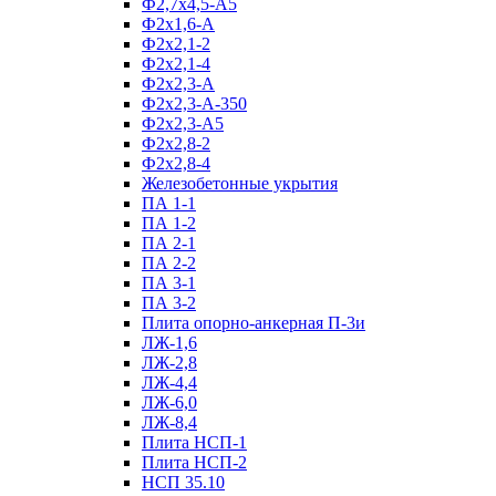
Ф2,7х4,5-А5
Ф2х1,6-А
Ф2х2,1-2
Ф2х2,1-4
Ф2х2,3-А
Ф2х2,3-А-350
Ф2х2,3-А5
Ф2х2,8-2
Ф2х2,8-4
Железобетонные укрытия
ПА 1-1
ПА 1-2
ПА 2-1
ПА 2-2
ПА 3-1
ПА 3-2
Плита опорно-анкерная П-3и
ЛЖ-1,6
ЛЖ-2,8
ЛЖ-4,4
ЛЖ-6,0
ЛЖ-8,4
Плита НСП-1
Плита НСП-2
НСП 35.10