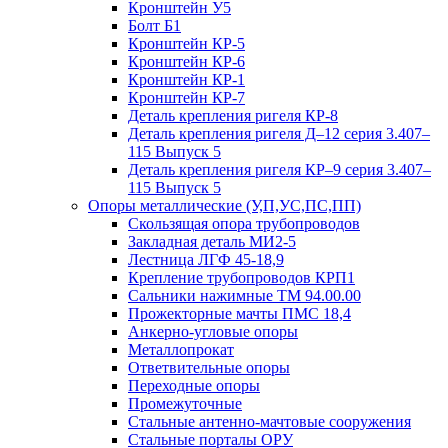
Кронштейн У5
Болт Б1
Кронштейн КР-5
Кронштейн КР-6
Кронштейн КР-1
Кронштейн КР-7
Деталь крепления ригеля КР‑8
Деталь крепления ригеля Д–12 серия 3.407–
115 Выпуск 5
Деталь крепления ригеля КР–9 серия 3.407–
115 Выпуск 5
Опоры металлические (У,П,УС,ПС,ПП)
Скользящая опора трубопроводов
Закладная деталь МИ2-5
Лестница ЛГФ 45-18,9
Крепление трубопроводов КРП1
Сальники нажимные ТМ 94.00.00
Прожекторные мачты ПМС 18,4
Анкерно-угловые опоры
Металлопрокат
Ответвительные опоры
Переходные опоры
Промежуточные
Стальные антенно-мачтовые сооружения
Стальные порталы ОРУ