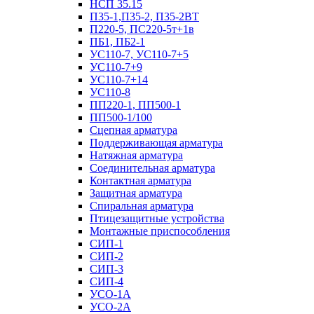
НСП 35.15
П35-1,П35-2, П35-2ВТ
П220-5, ПС220-5т+1в
ПБ1, ПБ2-1
УС110-7, УС110-7+5
УС110-7+9
УС110-7+14
УС110-8
ПП220-1, ПП500-1
ПП500-1/100
Сцепная арматура
Поддерживающая арматура
Натяжная арматура
Соединительная арматура
Контактная арматура
Защитная арматура
Спиральная арматура
Птицезащитные устройства
Монтажные приспособления
СИП-1
СИП-2
СИП-3
СИП-4
УСО-1А
УСО-2А