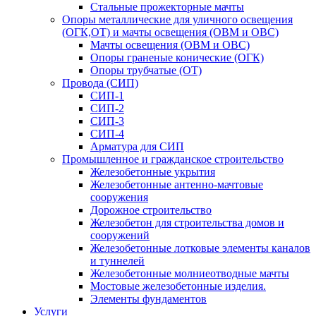
Стальные прожекторные мачты
Опоры металлические для уличного освещения
(ОГК,ОТ) и мачты освещения (ОВМ и ОВС)
Мачты освещения (ОВМ и ОВС)
Опоры граненые конические (ОГК)
Опоры трубчатые (ОТ)
Провода (СИП)
СИП-1
СИП-2
СИП-3
СИП-4
Арматура для СИП
Промышленное и гражданское строительство
Железобетонные укрытия
Железобетонные антенно-мачтовые
сооружения
Дорожное строительство
Железобетон для строительства домов и
сооружений
Железобетонные лотковые элементы каналов
и туннелей
Железобетонные молниеотводные мачты
Мостовые железобетонные изделия.
Элементы фундаментов
Услуги