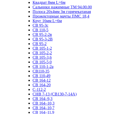
Квадрат 8мм L=6м
Сальники нажимные ТМ 94.00.00
Полоса 20х4мм 3м горячекатаная
Прожекторные мачты ПМС 18,4
Круг 16мм L=6м
СВ 95-3с
СВ 110-5
СВ 95-2-2в
СВ 95-3-2В
СВ 95-2
СВ 105-1-2
СВ 105-2-2
СВ 105-3,6
СВ 105-5,0
СВ 110-1-2а
СВ110-35
СВ 110-49
СВ 164-12
СВ 164-20
С-112-2
СНВ 7-13 (СВ130-7-14А)
СВ 164–9,3
СВ 164–10,3
СВ 164–10,7
СВ 164–11,9