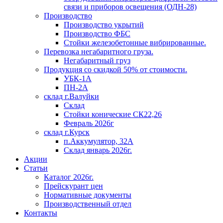
связи и приборов освещения (ОДН-28)
Производство
Производство укрытий
Производство ФБС
Стойки железобетонные вибрированные.
Перевозка негабаритного груза.
Негабаритный груз
Продукция со скидкой 50% от стоимости.
УБК-1А
ПН-2А
склад г.Валуйки
Склад
Стойки конические СК22,26
Февраль 2026г
склад г.Курск
п.Аккумулятор, 32А
Склад январь 2026г.
Акции
Статьи
Каталог 2026г.
Прейскурант цен
Нормативные документы
Производственный отдел
Контакты