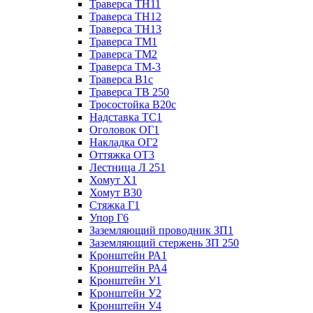
Траверса ТН11
Траверса ТН12
Траверса ТН13
Траверса ТМ1
Траверса ТМ2
Траверса ТМ-3
Траверса В1с
Траверса ТВ 250
Тросостойка В20с
Надставка ТС1
Оголовок ОГ1
Накладка ОГ2
Оттяжка ОТ3
Лестница Л 251
Хомут Х1
Хомут В30
Стяжка Г1
Упор Г6
Заземляющий проводник ЗП1
Заземляющий стержень ЗП 250
Кронштейн РА1
Кронштейн РА4
Кронштейн У1
Кронштейн У2
Кронштейн У4