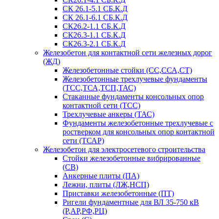
СК 26.1-5.1 СБ.К.Д
СК 26.1-6.1 СБ.К.Д
СК26.2-1.1 СБ.К.Д
СК26.3-1.1 СБ.К.Д
СК26.3-2.1 СБ.К.Д
Железобетон для контактной сети железных дорог
(ЖД)
Железобетонные стойки (СС,ССА,СТ)
Железобетонные трехлучевые фундаменты
(ТСС,ТСА,ТСП,ТАС)
Стаканные фундаменты консольных опор
контактной сети (ТСС)
Трехлучевые анкеры (ТАС)
Фундаменты железобетонные трехлучевые с
ростверком для консольных опор контактной
сети (ТСАР)
Железобетон для электросетевого строительства
Стойки железобетонные вибрированные
(СВ)
Анкерные плиты (ПА)
Лежни, плиты (ЛЖ,НСП)
Приставки железобетонные (ПТ)
Ригели фундаментные для ВЛ 35-750 кВ
(Р,АР,РФ,РЦ)