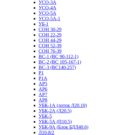
УСО-3А
УСО-4А
УСО-5А
УСО-5А-1
УБ-1
СОН 30-29
СОН 22-29
СОН 44-29
СОН 52-39
СОН 76-39
ВС-1 (ВС 90-112-1)
ВС-2 (ВС 105-167-1)
ВС-3 (ВС140-257)
Р1
Р1А
АР5
АР6
АР7
АР8
УБК-1А (лоток Л20.10)
УБК-2А (Л20.5)
УБК-5
УБК-5А (П10.5)
УБК-9А (Блок БДЛ40.6)
Л10-8/2