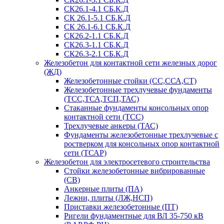
СК26.1-4.1 СБ.К.Д
СК 26.1-5.1 СБ.К.Д
СК 26.1-6.1 СБ.К.Д
СК26.2-1.1 СБ.К.Д
СК26.3-1.1 СБ.К.Д
СК26.3-2.1 СБ.К.Д
Железобетон для контактной сети железных дорог
(ЖД)
Железобетонные стойки (СС,ССА,СТ)
Железобетонные трехлучевые фундаменты
(ТСС,ТСА,ТСП,ТАС)
Стаканные фундаменты консольных опор
контактной сети (ТСС)
Трехлучевые анкеры (ТАС)
Фундаменты железобетонные трехлучевые с
ростверком для консольных опор контактной
сети (ТСАР)
Железобетон для электросетевого строительства
Стойки железобетонные вибрированные
(СВ)
Анкерные плиты (ПА)
Лежни, плиты (ЛЖ,НСП)
Приставки железобетонные (ПТ)
Ригели фундаментные для ВЛ 35-750 кВ