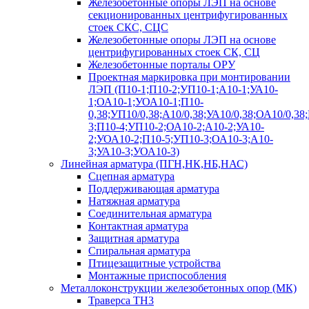
Железобетонные опоры ЛЭП на основе
секционированных центрифугированных
стоек СКС, СЦС
Железобетонные опоры ЛЭП на основе
центрифугированных стоек СК, СЦ
Железобетонные порталы ОРУ
Проектная маркировка при монтировании
ЛЭП (П10-1;П10-2;УП10-1;А10-1;УА10-
1;ОА10-1;УОА10-1;П10-
0,38;УП10/0,38;А10/0,38;УА10/0,38;ОА10/0,38
3;П10-4;УП10-2;ОА10-2;А10-2;УА10-
2;УОА10-2;П10-5;УП10-3;ОА10-3;А10-
3;УА10-3;УОА10-3)
Линейная арматура (ПГН,НК,НБ,НАС)
Сцепная арматура
Поддерживающая арматура
Натяжная арматура
Соединительная арматура
Контактная арматура
Защитная арматура
Спиральная арматура
Птицезащитные устройства
Монтажные приспособления
Металлоконструкции железобетонных опор (МК)
Траверса ТН3