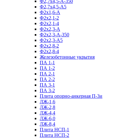
Ф2,7х4,5-А-350
Ф2,7х4,5-А5
Ф2х1,6-А
Ф2х2,1-2
Ф2х2,1-4
Ф2х2,3-А
Ф2х2,3-А-350
Ф2х2,3-А5
Ф2х2,8-2
Ф2х2,8-4
Железобетонные укрытия
ПА 1-1
ПА 1-2
ПА 2-1
ПА 2-2
ПА 3-1
ПА 3-2
Плита опорно-анкерная П-3и
ЛЖ-1,6
ЛЖ-2,8
ЛЖ-4,4
ЛЖ-6,0
ЛЖ-8,4
Плита НСП-1
Плита НСП-2