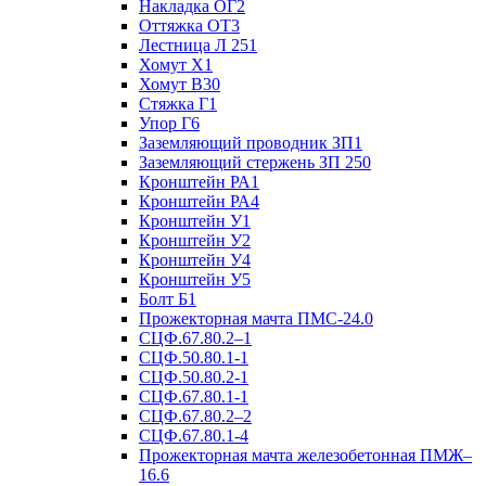
Накладка ОГ2
Оттяжка ОТ3
Лестница Л 251
Хомут Х1
Хомут В30
Стяжка Г1
Упор Г6
Заземляющий проводник ЗП1
Заземляющий стержень ЗП 250
Кронштейн РА1
Кронштейн РА4
Кронштейн У1
Кронштейн У2
Кронштейн У4
Кронштейн У5
Болт Б1
Прожекторная мачта ПМС-24.0
СЦФ.67.80.2–1
СЦФ.50.80.1-1
СЦФ.50.80.2-1
СЦФ.67.80.1-1
СЦФ.67.80.2–2
СЦФ.67.80.1-4
Прожекторная мачта железобетонная ПМЖ–
16.6