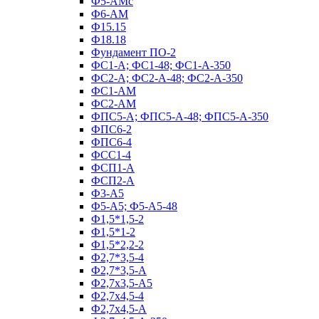
Ф5-АМс
Ф6-АМ
Ф15.15
Ф18.18
Фундамент ПО‑2
ФС1-А; ФС1-48; ФС1-А-350
ФС2-А; ФС2-А-48; ФС2-А-350
ФС1-АМ
ФС2-АМ
ФПС5-А; ФПС5-А-48; ФПС5-А-350
ФПС6-2
ФПС6-4
ФСС1-4
ФСП1-А
ФСП2-А
Ф3-А5
Ф5-А5; Ф5-А5-48
Ф1,5*1,5-2
Ф1,5*1-2
Ф1,5*2,2-2
Ф2,7*3,5-4
Ф2,7*3,5-А
Ф2,7х3,5-А5
Ф2,7х4,5-4
Ф2,7х4,5-А