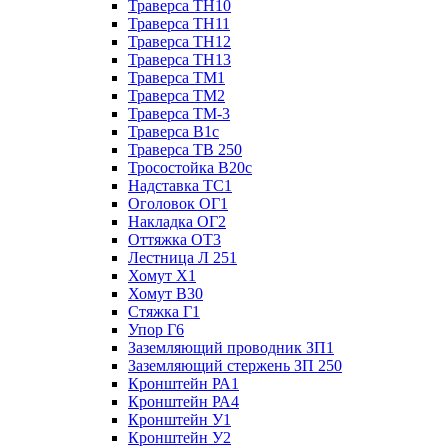
Траверса ТН10
Траверса ТН11
Траверса ТН12
Траверса ТН13
Траверса ТМ1
Траверса ТМ2
Траверса ТМ-3
Траверса В1с
Траверса ТВ 250
Тросостойка В20с
Надставка ТС1
Оголовок ОГ1
Накладка ОГ2
Оттяжка ОТ3
Лестница Л 251
Хомут Х1
Хомут В30
Стяжка Г1
Упор Г6
Заземляющий проводник ЗП1
Заземляющий стержень ЗП 250
Кронштейн РА1
Кронштейн РА4
Кронштейн У1
Кронштейн У2