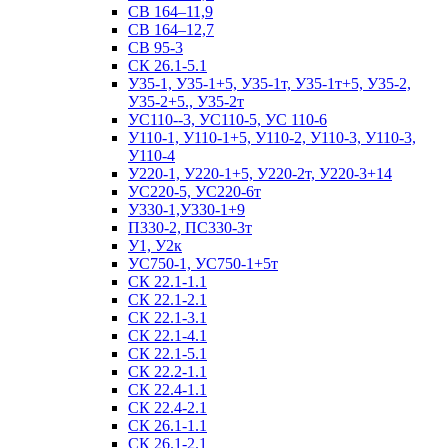
СВ 164–11,9
СВ 164–12,7
СВ 95-3
СК 26.1-5.1
У35-1, У35-1+5, У35-1т, У35-1т+5, У35-2,
У35-2+5., У35-2т
УС110--3, УС110-5, УС 110-6
У110-1, У110-1+5, У110-2, У110-3, У110-3,
У110-4
У220-1, У220-1+5, У220-2т, У220-3+14
УС220-5, УС220-6т
У330-1,У330-1+9
П330-2, ПС330-3т
У1, У2к
УС750-1, УС750-1+5т
СК 22.1-1.1
СК 22.1-2.1
СК 22.1-3.1
СК 22.1-4.1
СК 22.1-5.1
СК 22.2-1.1
СК 22.4-1.1
СК 22.4-2.1
СК 26.1-1.1
СК 26.1-2.1