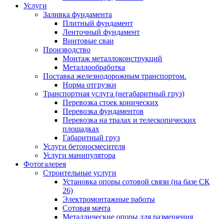
Услуги
Заливка фундамента
Плитный фундамент
Ленточный фундамент
Винтовые сваи
Производство
Монтаж металлоконструкций
Металлообработка
Поставка железнодорожным транспортом.
Норма отгрузки
Транспортная услуга (негабаритный груз)
Перевозка стоек конических
Перевозка фундаментов
Перевозка на тралах и телескопических
площадках
Габаритный груз
Услуги бетоносмесителя
Услуги манипулятора
Фотогалерея
Строительные услуги
Установка опоры сотовой связи (на базе СК
26)
Электромонтажные работы
Сотовая мачта
Металлические опоры для размещения