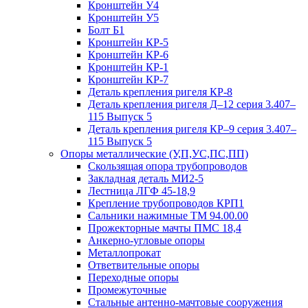
Кронштейн У4
Кронштейн У5
Болт Б1
Кронштейн КР-5
Кронштейн КР-6
Кронштейн КР-1
Кронштейн КР-7
Деталь крепления ригеля КР‑8
Деталь крепления ригеля Д–12 серия 3.407–
115 Выпуск 5
Деталь крепления ригеля КР–9 серия 3.407–
115 Выпуск 5
Опоры металлические (У,П,УС,ПС,ПП)
Скользящая опора трубопроводов
Закладная деталь МИ2-5
Лестница ЛГФ 45-18,9
Крепление трубопроводов КРП1
Сальники нажимные ТМ 94.00.00
Прожекторные мачты ПМС 18,4
Анкерно-угловые опоры
Металлопрокат
Ответвительные опоры
Переходные опоры
Промежуточные
Стальные антенно-мачтовые сооружения