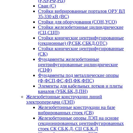
(Р,АР,РФ,РЦ)
Сваи (С)
Стойки вибрированные порталов ОРУ ВЛ
35-330 кВ (ВС)
Стойки для оборудования (СОН,УСО)
Стойки железобетонные цилиндрические
(СЦ,СЦП)
Стойки конические центрифугированные
(секционные) (Р,СБК,СБКД,ОТС)
Стойки конические центрифугированные
(СК)
Фундаменты железобетонные
центрифугированные цилиндрические
(СЦФ)
Фундаменты под металлические опоры
(Ф,ФСП,ФС,ФП,ФК,ФПС)
Элементы для кабельных лотков и плиты
каналов (УБК.БК,Л,ПН)
Железобетонные конструкции линий
электропередачи (ЛЭП)
Железобетонные конструкции на базе
вибрированных стоек (СВ)
Железобетонные опоры ЛЭП на основе
секционированных центрифугированных
стоек СК СБ.К,Д, СЦ СБ.К.Д