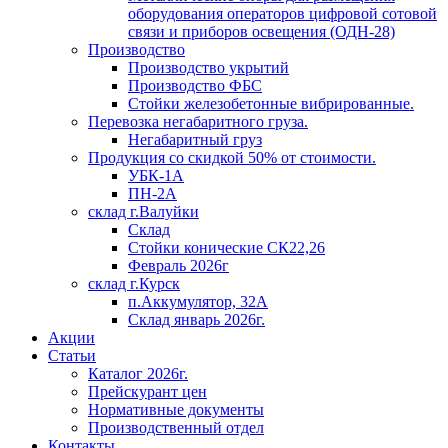
оборудования операторов цифровой сотовой
связи и приборов освещения (ОДН-28)
Производство
Производство укрытий
Производство ФБС
Стойки железобетонные вибрированные.
Перевозка негабаритного груза.
Негабаритный груз
Продукция со скидкой 50% от стоимости.
УБК-1А
ПН-2А
склад г.Валуйки
Склад
Стойки конические СК22,26
Февраль 2026г
склад г.Курск
п.Аккумулятор, 32А
Склад январь 2026г.
Акции
Статьи
Каталог 2026г.
Прейскурант цен
Нормативные документы
Производственный отдел
Контакты