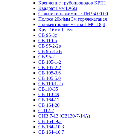
Крепление трубопроводов КРП1
Квадрат 8мм L=6м
Сальники нажимные ТМ 94.00.00
Полоса 20х4мм 3м горячекатаная
Прожекторные мачты ПМС 18,4
Круг 16мм L=6м
СВ 95-3с
СВ 110-5
СВ 95-2-2в
СВ 95-3-2В
СВ 95-2
СВ 105-1-2
СВ 105-2-2
СВ 105-3,6
СВ 105-5,0
СВ 110-1-2а
СВ110-35
СВ 110-49
СВ 164-12
СВ 164-20
С-112-2
СНВ 7-13 (СВ130-7-14А)
СВ 164–9,3
СВ 164–10,3
СВ 164–10,7