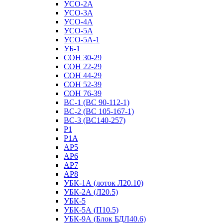
УСО-2А
УСО-3А
УСО-4А
УСО-5А
УСО-5А-1
УБ-1
СОН 30-29
СОН 22-29
СОН 44-29
СОН 52-39
СОН 76-39
ВС-1 (ВС 90-112-1)
ВС-2 (ВС 105-167-1)
ВС-3 (ВС140-257)
Р1
Р1А
АР5
АР6
АР7
АР8
УБК-1А (лоток Л20.10)
УБК-2А (Л20.5)
УБК-5
УБК-5А (П10.5)
УБК-9А (Блок БДЛ40.6)