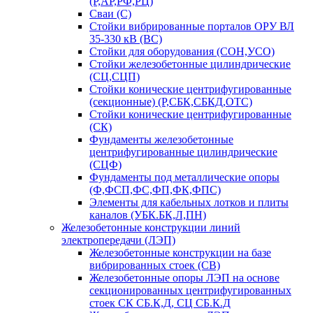
(Р,АР,РФ,РЦ)
Сваи (С)
Стойки вибрированные порталов ОРУ ВЛ
35-330 кВ (ВС)
Стойки для оборудования (СОН,УСО)
Стойки железобетонные цилиндрические
(СЦ,СЦП)
Стойки конические центрифугированные
(секционные) (Р,СБК,СБКД,ОТС)
Стойки конические центрифугированные
(СК)
Фундаменты железобетонные
центрифугированные цилиндрические
(СЦФ)
Фундаменты под металлические опоры
(Ф,ФСП,ФС,ФП,ФК,ФПС)
Элементы для кабельных лотков и плиты
каналов (УБК.БК,Л,ПН)
Железобетонные конструкции линий
электропередачи (ЛЭП)
Железобетонные конструкции на базе
вибрированных стоек (СВ)
Железобетонные опоры ЛЭП на основе
секционированных центрифугированных
стоек СК СБ.К,Д, СЦ СБ.К.Д