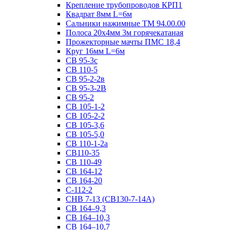
Крепление трубопроводов КРП1
Квадрат 8мм L=6м
Сальники нажимные ТМ 94.00.00
Полоса 20х4мм 3м горячекатаная
Прожекторные мачты ПМС 18,4
Круг 16мм L=6м
СВ 95-3с
СВ 110-5
СВ 95-2-2в
СВ 95-3-2В
СВ 95-2
СВ 105-1-2
СВ 105-2-2
СВ 105-3,6
СВ 105-5,0
СВ 110-1-2а
СВ110-35
СВ 110-49
СВ 164-12
СВ 164-20
С-112-2
СНВ 7-13 (СВ130-7-14А)
СВ 164–9,3
СВ 164–10,3
СВ 164–10,7