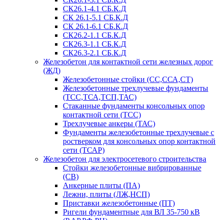
СК26.1-4.1 СБ.К.Д
СК 26.1-5.1 СБ.К.Д
СК 26.1-6.1 СБ.К.Д
СК26.2-1.1 СБ.К.Д
СК26.3-1.1 СБ.К.Д
СК26.3-2.1 СБ.К.Д
Железобетон для контактной сети железных дорог
(ЖД)
Железобетонные стойки (СС,ССА,СТ)
Железобетонные трехлучевые фундаменты
(ТСС,ТСА,ТСП,ТАС)
Стаканные фундаменты консольных опор
контактной сети (ТСС)
Трехлучевые анкеры (ТАС)
Фундаменты железобетонные трехлучевые с
ростверком для консольных опор контактной
сети (ТСАР)
Железобетон для электросетевого строительства
Стойки железобетонные вибрированные
(СВ)
Анкерные плиты (ПА)
Лежни, плиты (ЛЖ,НСП)
Приставки железобетонные (ПТ)
Ригели фундаментные для ВЛ 35-750 кВ