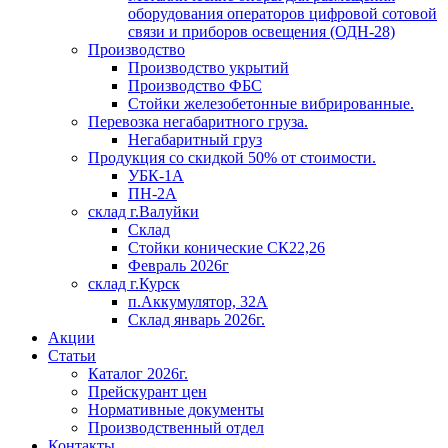
оборудования операторов цифровой сотовой
связи и приборов освещения (ОДН-28)
Производство
Производство укрытий
Производство ФБС
Стойки железобетонные вибрированные.
Перевозка негабаритного груза.
Негабаритный груз
Продукция со скидкой 50% от стоимости.
УБК-1А
ПН-2А
склад г.Валуйки
Склад
Стойки конические СК22,26
Февраль 2026г
склад г.Курск
п.Аккумулятор, 32А
Склад январь 2026г.
Акции
Статьи
Каталог 2026г.
Прейскурант цен
Нормативные документы
Производственный отдел
Контакты