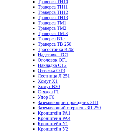
Траверса ТН10
Траверса ТН11
Траверса ТН12
Траверса ТН13
Траверса ТМ1
Траверса ТМ2
Траверса ТМ-3
Траверса В1с
Траверса ТВ 250
Тросостойка В20с
Надставка ТС1
Оголовок ОГ1
Накладка ОГ2
Оттяжка ОТ3
Лестница Л 251
Хомут Х1
Хомут В30
Стяжка Г1
Упор Г6
Заземляющий проводник ЗП1
Заземляющий стержень ЗП 250
Кронштейн РА1
Кронштейн РА4
Кронштейн У1
Кронштейн У2