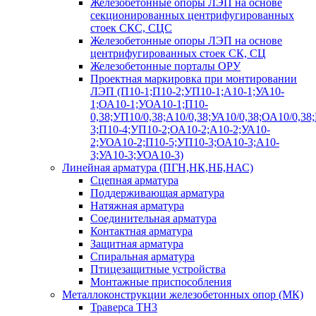
Железобетонные опоры ЛЭП на основе
секционированных центрифугированных
стоек СКС, СЦС
Железобетонные опоры ЛЭП на основе
центрифугированных стоек СК, СЦ
Железобетонные порталы ОРУ
Проектная маркировка при монтировании
ЛЭП (П10-1;П10-2;УП10-1;А10-1;УА10-
1;ОА10-1;УОА10-1;П10-
0,38;УП10/0,38;А10/0,38;УА10/0,38;ОА10/0,38
3;П10-4;УП10-2;ОА10-2;А10-2;УА10-
2;УОА10-2;П10-5;УП10-3;ОА10-3;А10-
3;УА10-3;УОА10-3)
Линейная арматура (ПГН,НК,НБ,НАС)
Сцепная арматура
Поддерживающая арматура
Натяжная арматура
Соединительная арматура
Контактная арматура
Защитная арматура
Спиральная арматура
Птицезащитные устройства
Монтажные приспособления
Металлоконструкции железобетонных опор (МК)
Траверса ТН3