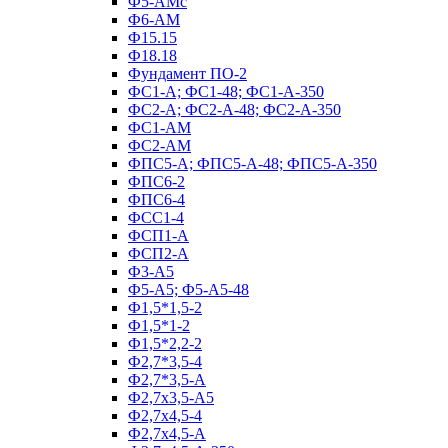
Ф5-АМс
Ф6-АМ
Ф15.15
Ф18.18
Фундамент ПО‑2
ФС1-А; ФС1-48; ФС1-А-350
ФС2-А; ФС2-А-48; ФС2-А-350
ФС1-АМ
ФС2-АМ
ФПС5-А; ФПС5-А-48; ФПС5-А-350
ФПС6-2
ФПС6-4
ФСС1-4
ФСП1-А
ФСП2-А
Ф3-А5
Ф5-А5; Ф5-А5-48
Ф1,5*1,5-2
Ф1,5*1-2
Ф1,5*2,2-2
Ф2,7*3,5-4
Ф2,7*3,5-А
Ф2,7х3,5-А5
Ф2,7х4,5-4
Ф2,7х4,5-А