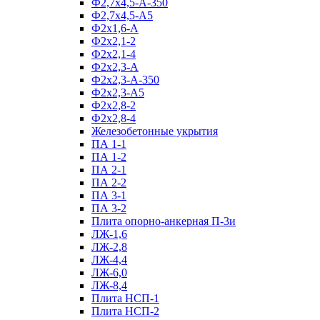
Ф2,7х4,5-А-350
Ф2,7х4,5-А5
Ф2х1,6-А
Ф2х2,1-2
Ф2х2,1-4
Ф2х2,3-А
Ф2х2,3-А-350
Ф2х2,3-А5
Ф2х2,8-2
Ф2х2,8-4
Железобетонные укрытия
ПА 1-1
ПА 1-2
ПА 2-1
ПА 2-2
ПА 3-1
ПА 3-2
Плита опорно-анкерная П-3и
ЛЖ-1,6
ЛЖ-2,8
ЛЖ-4,4
ЛЖ-6,0
ЛЖ-8,4
Плита НСП-1
Плита НСП-2