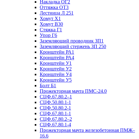
Накладка ОГ2
Оттяжка ОТ3
Лестница Л 251
Хомут Х1
Хомут В30
Стяжка Г1
Упор Г6
Заземляющий проводник ЗП1
Заземляющий стержень ЗП 250
Кронштейн РА1
Кронштейн РА4
Кронштейн У1
Кронштейн У2
Кронштейн У4
Кронштейн У5
Болт Б1
Прожекторная мачта ПМС-24.0
СЦФ.67.80.2–1
СЦФ.50.80.1-1
СЦФ.50.80.2-1
СЦФ.67.80.1-1
СЦФ.67.80.2–2
СЦФ.67.80.1-4
Прожекторная мачта железобетонная ПМЖ–
16.6