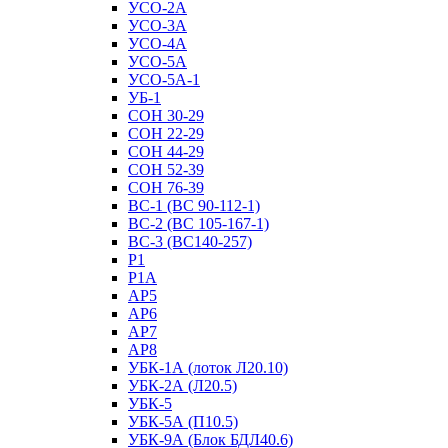
УСО-2А
УСО-3А
УСО-4А
УСО-5А
УСО-5А-1
УБ-1
СОН 30-29
СОН 22-29
СОН 44-29
СОН 52-39
СОН 76-39
ВС-1 (ВС 90-112-1)
ВС-2 (ВС 105-167-1)
ВС-3 (ВС140-257)
Р1
Р1А
АР5
АР6
АР7
АР8
УБК-1А (лоток Л20.10)
УБК-2А (Л20.5)
УБК-5
УБК-5А (П10.5)
УБК-9А (Блок БДЛ40.6)