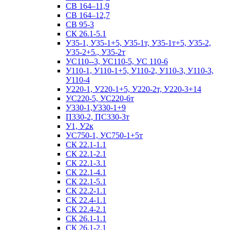
СВ 164–11,9
СВ 164–12,7
СВ 95-3
СК 26.1-5.1
У35-1, У35-1+5, У35-1т, У35-1т+5, У35-2,
У35-2+5., У35-2т
УС110--3, УС110-5, УС 110-6
У110-1, У110-1+5, У110-2, У110-3, У110-3,
У110-4
У220-1, У220-1+5, У220-2т, У220-3+14
УС220-5, УС220-6т
У330-1,У330-1+9
П330-2, ПС330-3т
У1, У2к
УС750-1, УС750-1+5т
СК 22.1-1.1
СК 22.1-2.1
СК 22.1-3.1
СК 22.1-4.1
СК 22.1-5.1
СК 22.2-1.1
СК 22.4-1.1
СК 22.4-2.1
СК 26.1-1.1
СК 26.1-2.1