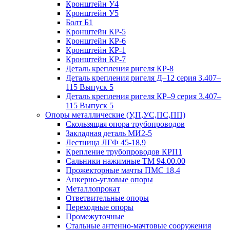
Кронштейн У4
Кронштейн У5
Болт Б1
Кронштейн КР-5
Кронштейн КР-6
Кронштейн КР-1
Кронштейн КР-7
Деталь крепления ригеля КР‑8
Деталь крепления ригеля Д–12 серия 3.407–
115 Выпуск 5
Деталь крепления ригеля КР–9 серия 3.407–
115 Выпуск 5
Опоры металлические (У,П,УС,ПС,ПП)
Скользящая опора трубопроводов
Закладная деталь МИ2-5
Лестница ЛГФ 45-18,9
Крепление трубопроводов КРП1
Сальники нажимные ТМ 94.00.00
Прожекторные мачты ПМС 18,4
Анкерно-угловые опоры
Металлопрокат
Ответвительные опоры
Переходные опоры
Промежуточные
Стальные антенно-мачтовые сооружения