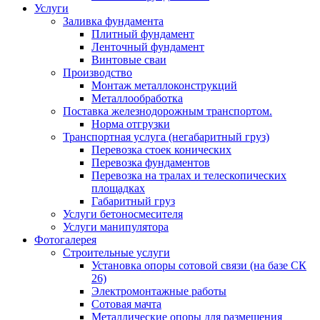
Услуги
Заливка фундамента
Плитный фундамент
Ленточный фундамент
Винтовые сваи
Производство
Монтаж металлоконструкций
Металлообработка
Поставка железнодорожным транспортом.
Норма отгрузки
Транспортная услуга (негабаритный груз)
Перевозка стоек конических
Перевозка фундаментов
Перевозка на тралах и телескопических
площадках
Габаритный груз
Услуги бетоносмесителя
Услуги манипулятора
Фотогалерея
Строительные услуги
Установка опоры сотовой связи (на базе СК
26)
Электромонтажные работы
Сотовая мачта
Металлические опоры для размещения