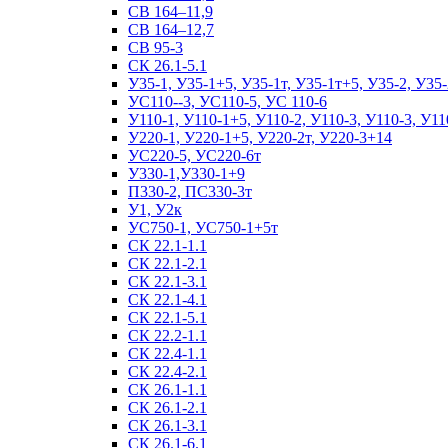
СВ 164–11,9
СВ 164–12,7
СВ 95-3
СК 26.1-5.1
У35-1, У35-1+5, У35-1т, У35-1т+5, У35-2, У35-
УС110--3, УС110-5, УС 110-6
У110-1, У110-1+5, У110-2, У110-3, У110-3, У11
У220-1, У220-1+5, У220-2т, У220-3+14
УС220-5, УС220-6т
У330-1,У330-1+9
П330-2, ПС330-3т
У1, У2к
УС750-1, УС750-1+5т
СК 22.1-1.1
СК 22.1-2.1
СК 22.1-3.1
СК 22.1-4.1
СК 22.1-5.1
СК 22.2-1.1
СК 22.4-1.1
СК 22.4-2.1
СК 26.1-1.1
СК 26.1-2.1
СК 26.1-3.1
СК 26.1-6.1