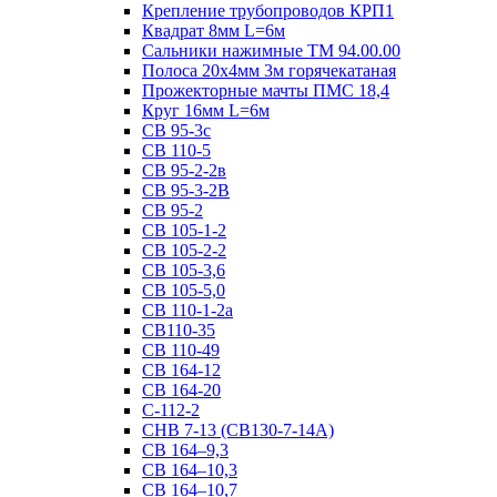
Крепление трубопроводов КРП1
Квадрат 8мм L=6м
Сальники нажимные ТМ 94.00.00
Полоса 20х4мм 3м горячекатаная
Прожекторные мачты ПМС 18,4
Круг 16мм L=6м
СВ 95-3с
СВ 110-5
СВ 95-2-2в
СВ 95-3-2В
СВ 95-2
СВ 105-1-2
СВ 105-2-2
СВ 105-3,6
СВ 105-5,0
СВ 110-1-2а
СВ110-35
СВ 110-49
СВ 164-12
СВ 164-20
С-112-2
СНВ 7-13 (СВ130-7-14А)
СВ 164–9,3
СВ 164–10,3
СВ 164–10,7