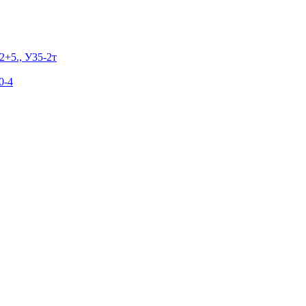
2+5., У35-2т
0-4