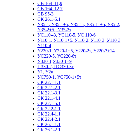
СВ 164–11,9
СВ 164–12,7
СВ 95-3
СК 26.1-5.1
У35-1, У35-1+5, У35-1т, У35-1т+5, У35-2,
У35-2+5., У35-2т
УС110--3, УС110-5, УС 110-6
У110-1, У110-1+5, У110-2, У110-3, У110-3,
У110-4
У220-1, У220-1+5, У220-2т, У220-3+14
УС220-5, УС220-6т
У330-1,У330-1+9
П330-2, ПС330-3т
У1, У2к
УС750-1, УС750-1+5т
СК 22.1-1.1
СК 22.1-2.1
СК 22.1-3.1
СК 22.1-4.1
СК 22.1-5.1
СК 22.2-1.1
СК 22.4-1.1
СК 22.4-2.1
СК 26.1-1.1
СК 26.1-2.1