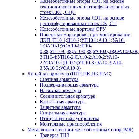
Железобетонные опоры ЛЭП на основе
секционированных центрифугированных
стоек СКС, СЦС
Железобетонные опоры ЛЭП на основе
центрифугированных стоек СК, СЦ
Железобетонные порталы ОРУ
Проектная маркировка при монтировании
ЛЭП (П10-1;П10-2;УП10-1;А10-1;УА10-
1;ОА10-1;УОА10-1;П10-
0,38;УП10/0,38;А10/0,38;УА10/0,38;ОА10/0,38
3;П10-4;УП10-2;ОА10-2;А10-2;УА10-
2;УОА10-2;П10-5;УП10-3;ОА10-3;А10-
3;УА10-3;УОА10-3)
Линейная арматура (ПГН,НК,НБ,НАС)
Сцепная арматура
Поддерживающая арматура
Натяжная арматура
Соединительная арматура
Контактная арматура
Защитная арматура
Спиральная арматура
Птицезащитные устройства
Монтажные приспособления
Металлоконструкции железобетонных опор (МК)
Траверса ТН3