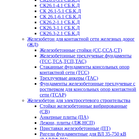
СК26.1-4.1 СБ.К.Д
СК 26.1-5.1 СБ.К.Д
СК 26.1-6.1 СБ.К.Д
СК26.2-1.1 СБ.К.Д
СК26.3-1.1 СБ.К.Д
СК26.3-2.1 СБ.К.Д
Железобетон для контактной сети железных дорог
(ЖД)
Железобетонные стойки (СС,ССА,СТ)
Железобетонные трехлучевые фундаменты
(ТСС,ТСА,ТСП,ТАС)
Стаканные фундаменты консольных опор
контактной сети (ТСС)
Трехлучевые анкеры (ТАС)
Фундаменты железобетонные трехлучевые с
ростверком для консольных опор контактной
сети (ТСАР)
Железобетон для электросетевого строительства
Стойки железобетонные вибрированные
(СВ)
Анкерные плиты (ПА)
Лежни, плиты (ЛЖ,НСП)
Приставки железобетонные (ПТ)
Ригели фундаментные для ВЛ 35-750 кВ