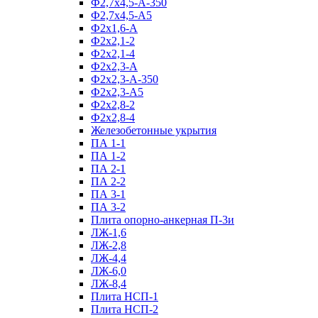
Ф2,7х4,5-А-350
Ф2,7х4,5-А5
Ф2х1,6-А
Ф2х2,1-2
Ф2х2,1-4
Ф2х2,3-А
Ф2х2,3-А-350
Ф2х2,3-А5
Ф2х2,8-2
Ф2х2,8-4
Железобетонные укрытия
ПА 1-1
ПА 1-2
ПА 2-1
ПА 2-2
ПА 3-1
ПА 3-2
Плита опорно-анкерная П-3и
ЛЖ-1,6
ЛЖ-2,8
ЛЖ-4,4
ЛЖ-6,0
ЛЖ-8,4
Плита НСП-1
Плита НСП-2