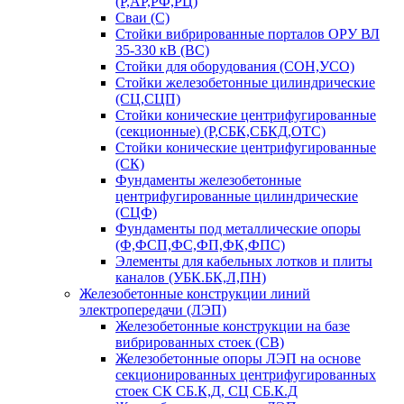
(Р,АР,РФ,РЦ)
Сваи (С)
Стойки вибрированные порталов ОРУ ВЛ
35-330 кВ (ВС)
Стойки для оборудования (СОН,УСО)
Стойки железобетонные цилиндрические
(СЦ,СЦП)
Стойки конические центрифугированные
(секционные) (Р,СБК,СБКД,ОТС)
Стойки конические центрифугированные
(СК)
Фундаменты железобетонные
центрифугированные цилиндрические
(СЦФ)
Фундаменты под металлические опоры
(Ф,ФСП,ФС,ФП,ФК,ФПС)
Элементы для кабельных лотков и плиты
каналов (УБК.БК,Л,ПН)
Железобетонные конструкции линий
электропередачи (ЛЭП)
Железобетонные конструкции на базе
вибрированных стоек (СВ)
Железобетонные опоры ЛЭП на основе
секционированных центрифугированных
стоек СК СБ.К,Д, СЦ СБ.К.Д