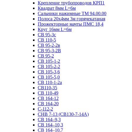
Крепление трубопроводов КРП1
Квадрат 8мм L=6м
Сальники нажимные ТМ 94.00.00
Полоса 20х4мм 3м горячекатаная
Прожекторные мачты ПМС 18,4
Круг 16мм L=6м
СВ 95-3с
СВ 110-5
СВ 95-2-2в
СВ 95-3-2В
СВ 95-2
СВ 105-1-2
СВ 105-2-2
СВ 105-3,6
СВ 105-5,0
СВ 110-1-2а
СВ110-35
СВ 110-49
СВ 164-12
СВ 164-20
С-112-2
СНВ 7-13 (СВ130-7-14А)
СВ 164–9,3
СВ 164–10,3
СВ 164–10,7