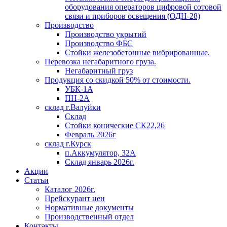
оборудования операторов цифровой сотовой
связи и приборов освещения (ОДН-28)
Производство
Производство укрытий
Производство ФБС
Стойки железобетонные вибрированные.
Перевозка негабаритного груза.
Негабаритный груз
Продукция со скидкой 50% от стоимости.
УБК-1А
ПН-2А
склад г.Валуйки
Склад
Стойки конические СК22,26
Февраль 2026г
склад г.Курск
п.Аккумулятор, 32А
Склад январь 2026г.
Акции
Статьи
Каталог 2026г.
Прейскурант цен
Нормативные документы
Производственный отдел
Контакты