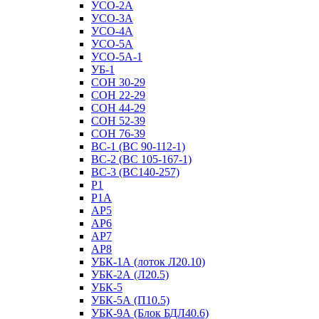
УСО-2А
УСО-3А
УСО-4А
УСО-5А
УСО-5А-1
УБ-1
СОН 30-29
СОН 22-29
СОН 44-29
СОН 52-39
СОН 76-39
ВС-1 (ВС 90-112-1)
ВС-2 (ВС 105-167-1)
ВС-3 (ВС140-257)
Р1
Р1А
АР5
АР6
АР7
АР8
УБК-1А (лоток Л20.10)
УБК-2А (Л20.5)
УБК-5
УБК-5А (П10.5)
УБК-9А (Блок БДЛ40.6)