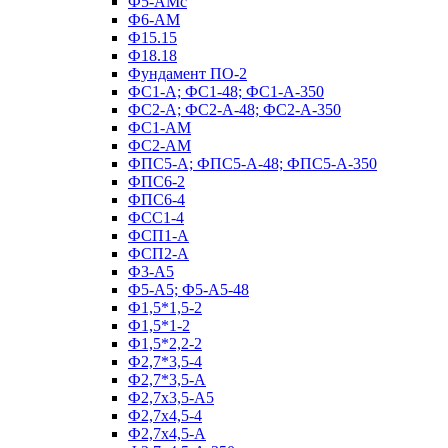
Ф5-АМс
Ф6-АМ
Ф15.15
Ф18.18
Фундамент ПО‑2
ФС1-А; ФС1-48; ФС1-А-350
ФС2-А; ФС2-А-48; ФС2-А-350
ФС1-АМ
ФС2-АМ
ФПС5-А; ФПС5-А-48; ФПС5-А-350
ФПС6-2
ФПС6-4
ФСС1-4
ФСП1-А
ФСП2-А
Ф3-А5
Ф5-А5; Ф5-А5-48
Ф1,5*1,5-2
Ф1,5*1-2
Ф1,5*2,2-2
Ф2,7*3,5-4
Ф2,7*3,5-А
Ф2,7х3,5-А5
Ф2,7х4,5-4
Ф2,7х4,5-А