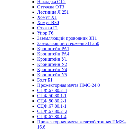
Накладка ОГ2
Оттяжка ОТ3
Лестница Л 251
Хомут Х1
Хомут В30
Стяжка Г1
Упор Г6
Заземляющий проводник ЗП1
Заземляющий стержень ЗП 250
Кронштейн РА1
Кронштейн РА4
Кронштейн У1
Кронштейн У2
Кронштейн У4
Кронштейн У5
Болт Б1
Прожекторная мачта ПМС-24.0
СЦФ.67.80.2–1
СЦФ.50.80.1-1
СЦФ.50.80.2-1
СЦФ.67.80.1-1
СЦФ.67.80.2–2
СЦФ.67.80.1-4
Прожекторная мачта железобетонная ПМЖ–
16.6