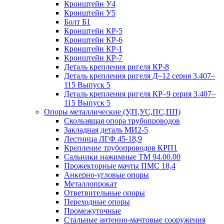
Кронштейн У4
Кронштейн У5
Болт Б1
Кронштейн КР-5
Кронштейн КР-6
Кронштейн КР-1
Кронштейн КР-7
Деталь крепления ригеля КР‑8
Деталь крепления ригеля Д–12 серия 3.407–
115 Выпуск 5
Деталь крепления ригеля КР–9 серия 3.407–
115 Выпуск 5
Опоры металлические (У,П,УС,ПС,ПП)
Скользящая опора трубопроводов
Закладная деталь МИ2-5
Лестница ЛГФ 45-18,9
Крепление трубопроводов КРП1
Сальники нажимные ТМ 94.00.00
Прожекторные мачты ПМС 18,4
Анкерно-угловые опоры
Металлопрокат
Ответвительные опоры
Переходные опоры
Промежуточные
Стальные антенно-мачтовые сооружения