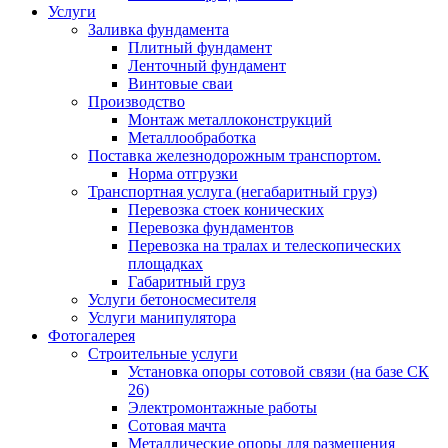
Услуги
Заливка фундамента
Плитный фундамент
Ленточный фундамент
Винтовые сваи
Производство
Монтаж металлоконструкций
Металлообработка
Поставка железнодорожным транспортом.
Норма отгрузки
Транспортная услуга (негабаритный груз)
Перевозка стоек конических
Перевозка фундаментов
Перевозка на тралах и телескопических
площадках
Габаритный груз
Услуги бетоносмесителя
Услуги манипулятора
Фотогалерея
Строительные услуги
Установка опоры сотовой связи (на базе СК
26)
Электромонтажные работы
Сотовая мачта
Металлические опоры для размещения