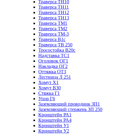
Траверса ТН10
Траверса ТН11
Траверса ТН12
Траверса ТН13
Траверса ТМ1
Траверса ТМ2
Траверса ТМ-3
Траверса В1с
Траверса ТВ 250
Тросостойка В20с
Надставка ТС1
Оголовок ОГ1
Накладка ОГ2
Оттяжка ОТ3
Лестница Л 251
Хомут Х1
Хомут В30
Стяжка Г1
Упор Г6
Заземляющий проводник ЗП1
Заземляющий стержень ЗП 250
Кронштейн РА1
Кронштейн РА4
Кронштейн У1
Кронштейн У2