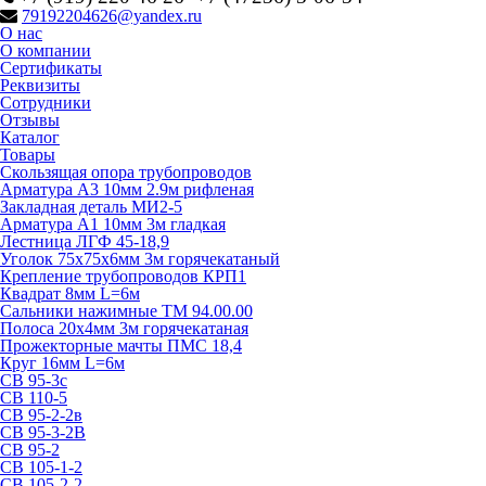
79192204626@yandex.ru
О нас
О компании
Сертификаты
Реквизиты
Сотрудники
Отзывы
Каталог
Товары
Скользящая опора трубопроводов
Арматура А3 10мм 2.9м рифленая
Закладная деталь МИ2-5
Арматура А1 10мм 3м гладкая
Лестница ЛГФ 45-18,9
Уголок 75х75х6мм 3м горячекатаный
Крепление трубопроводов КРП1
Квадрат 8мм L=6м
Сальники нажимные ТМ 94.00.00
Полоса 20х4мм 3м горячекатаная
Прожекторные мачты ПМС 18,4
Круг 16мм L=6м
СВ 95-3с
СВ 110-5
СВ 95-2-2в
СВ 95-3-2В
СВ 95-2
СВ 105-1-2
СВ 105-2-2