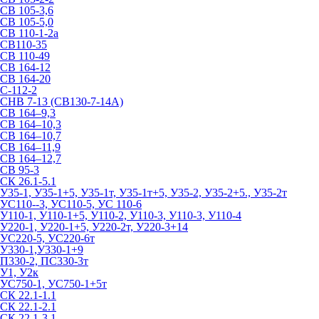
СВ 105-3,6
СВ 105-5,0
СВ 110-1-2а
СВ110-35
СВ 110-49
СВ 164-12
СВ 164-20
С-112-2
СНВ 7-13 (СВ130-7-14А)
СВ 164–9,3
СВ 164–10,3
СВ 164–10,7
СВ 164–11,9
СВ 164–12,7
СВ 95-3
СК 26.1-5.1
У35-1, У35-1+5, У35-1т, У35-1т+5, У35-2, У35-2+5., У35-2т
УС110--3, УС110-5, УС 110-6
У110-1, У110-1+5, У110-2, У110-3, У110-3, У110-4
У220-1, У220-1+5, У220-2т, У220-3+14
УС220-5, УС220-6т
У330-1,У330-1+9
П330-2, ПС330-3т
У1, У2к
УС750-1, УС750-1+5т
СК 22.1-1.1
СК 22.1-2.1
СК 22.1-3.1