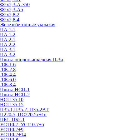
Ф2х2,3-А-350
Ф2х2,3-А5
Ф2х2,8-2
Ф2х2,8-4
Железобетонные укрытия
ПА 1-1
ПА 1-2
ПА 2-1
ПА 2-2
ПА 3-1
ПА 3-2
Плита опорно-анкерная П-3и
ЛЖ-1,6
ЛЖ-2,8
ЛЖ-4,4
ЛЖ-6,0
ЛЖ-8,4
Плита НСП-1
Плита НСП-2
НСП 35.10
НСП 35.15
П35-1,П35-2, П35-2ВТ
П220-5, ПС220-5т+1в
ПБ1, ПБ2-1
УС110-7, УС110-7+5
УС110-7+9
УС110-7+14
УС110-8