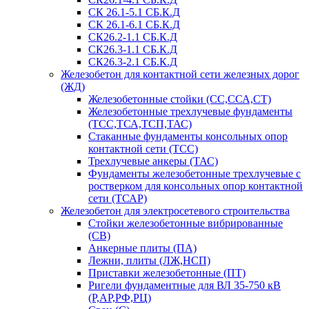
СК 26.1-5.1 СБ.К.Д
СК 26.1-6.1 СБ.К.Д
СК26.2-1.1 СБ.К.Д
СК26.3-1.1 СБ.К.Д
СК26.3-2.1 СБ.К.Д
Железобетон для контактной сети железных дорог
(ЖД)
Железобетонные стойки (СС,ССА,СТ)
Железобетонные трехлучевые фундаменты
(ТСС,ТСА,ТСП,ТАС)
Стаканные фундаменты консольных опор
контактной сети (ТСС)
Трехлучевые анкеры (ТАС)
Фундаменты железобетонные трехлучевые с
ростверком для консольных опор контактной
сети (ТСАР)
Железобетон для электросетевого строительства
Стойки железобетонные вибрированные
(СВ)
Анкерные плиты (ПА)
Лежни, плиты (ЛЖ,НСП)
Приставки железобетонные (ПТ)
Ригели фундаментные для ВЛ 35-750 кВ
(Р,АР,РФ,РЦ)