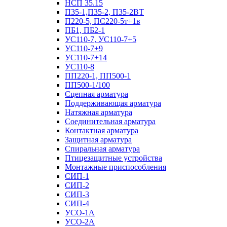
НСП 35.15
П35-1,П35-2, П35-2ВТ
П220-5, ПС220-5т+1в
ПБ1, ПБ2-1
УС110-7, УС110-7+5
УС110-7+9
УС110-7+14
УС110-8
ПП220-1, ПП500-1
ПП500-1/100
Сцепная арматура
Поддерживающая арматура
Натяжная арматура
Соединительная арматура
Контактная арматура
Защитная арматура
Спиральная арматура
Птицезащитные устройства
Монтажные приспособления
СИП-1
СИП-2
СИП-3
СИП-4
УСО-1А
УСО-2А