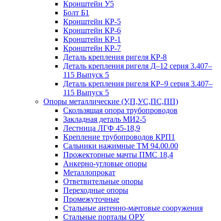
Кронштейн У5
Болт Б1
Кронштейн КР-5
Кронштейн КР-6
Кронштейн КР-1
Кронштейн КР-7
Деталь крепления ригеля КР‑8
Деталь крепления ригеля Д–12 серия 3.407–
115 Выпуск 5
Деталь крепления ригеля КР–9 серия 3.407–
115 Выпуск 5
Опоры металлические (У,П,УС,ПС,ПП)
Скользящая опора трубопроводов
Закладная деталь МИ2-5
Лестница ЛГФ 45-18,9
Крепление трубопроводов КРП1
Сальники нажимные ТМ 94.00.00
Прожекторные мачты ПМС 18,4
Анкерно-угловые опоры
Металлопрокат
Ответвительные опоры
Переходные опоры
Промежуточные
Стальные антенно-мачтовые сооружения
Стальные порталы ОРУ