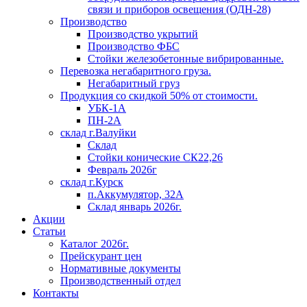
связи и приборов освещения (ОДН-28)
Производство
Производство укрытий
Производство ФБС
Стойки железобетонные вибрированные.
Перевозка негабаритного груза.
Негабаритный груз
Продукция со скидкой 50% от стоимости.
УБК-1А
ПН-2А
склад г.Валуйки
Склад
Стойки конические СК22,26
Февраль 2026г
склад г.Курск
п.Аккумулятор, 32А
Склад январь 2026г.
Акции
Статьи
Каталог 2026г.
Прейскурант цен
Нормативные документы
Производственный отдел
Контакты