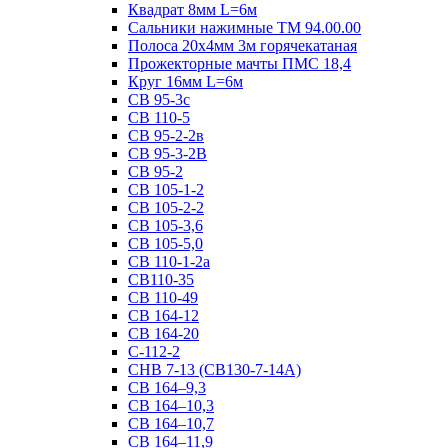
Квадрат 8мм L=6м
Сальники нажимные ТМ 94.00.00
Полоса 20х4мм 3м горячекатаная
Прожекторные мачты ПМС 18,4
Круг 16мм L=6м
СВ 95-3с
СВ 110-5
СВ 95-2-2в
СВ 95-3-2В
СВ 95-2
СВ 105-1-2
СВ 105-2-2
СВ 105-3,6
СВ 105-5,0
СВ 110-1-2а
СВ110-35
СВ 110-49
СВ 164-12
СВ 164-20
С-112-2
СНВ 7-13 (СВ130-7-14А)
СВ 164–9,3
СВ 164–10,3
СВ 164–10,7
СВ 164–11,9