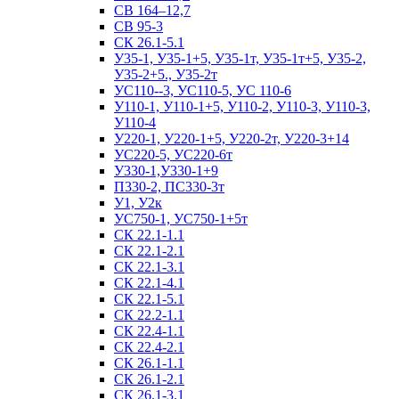
СВ 164–12,7
СВ 95-3
СК 26.1-5.1
У35-1, У35-1+5, У35-1т, У35-1т+5, У35-2,
У35-2+5., У35-2т
УС110--3, УС110-5, УС 110-6
У110-1, У110-1+5, У110-2, У110-3, У110-3,
У110-4
У220-1, У220-1+5, У220-2т, У220-3+14
УС220-5, УС220-6т
У330-1,У330-1+9
П330-2, ПС330-3т
У1, У2к
УС750-1, УС750-1+5т
СК 22.1-1.1
СК 22.1-2.1
СК 22.1-3.1
СК 22.1-4.1
СК 22.1-5.1
СК 22.2-1.1
СК 22.4-1.1
СК 22.4-2.1
СК 26.1-1.1
СК 26.1-2.1
СК 26.1-3.1