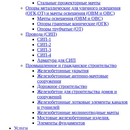
Стальные прожекторные мачты
Опоры металлические для уличного освещения
(ОГК,ОТ) и мачты освещения (ОВМ и ОВС)
Мачты освещения (ОВМ и ОВС)
Опоры граненые конические (ОГК)
Опоры трубчатые (ОТ)
Провода (СИП)
СИП-1
СИП-2
СИП-3
СИП-4
Арматура для СИП
Промышленное и гражданское строительство
Железобетонные укрытия
Железобетонные антенно-мачтовые
сооружения
Дорожное строительство
Железобетон для строительства домов и
сооружений
Железобетонные лотковые элементы каналов
и туннелей
Железобетонные молниеотводные мачты
Мостовые железобетонные изделия.
Элементы фундаментов
Услуги