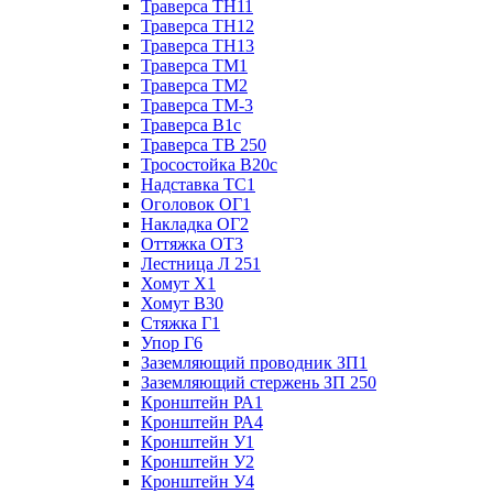
Траверса ТН11
Траверса ТН12
Траверса ТН13
Траверса ТМ1
Траверса ТМ2
Траверса ТМ-3
Траверса В1с
Траверса ТВ 250
Тросостойка В20с
Надставка ТС1
Оголовок ОГ1
Накладка ОГ2
Оттяжка ОТ3
Лестница Л 251
Хомут Х1
Хомут В30
Стяжка Г1
Упор Г6
Заземляющий проводник ЗП1
Заземляющий стержень ЗП 250
Кронштейн РА1
Кронштейн РА4
Кронштейн У1
Кронштейн У2
Кронштейн У4