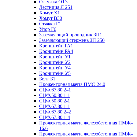
Оттяжка ОТ3
Лестница Л 251
Хомут Х1
Хомут В30
Стяжка Г1
Упор Г6
Заземляющий проводник ЗП1
Заземляющий стержень ЗП 250
Кронштейн РА1
Кронштейн РА4
Кронштейн У1
Кронштейн У2
Кронштейн У4
Кронштейн У5
Болт Б1
Прожекторная мачта ПМС-24.0
СЦФ.67.80.2–1
СЦФ.50.80.1-1
СЦФ.50.80.2-1
СЦФ.67.80.1-1
СЦФ.67.80.2–2
СЦФ.67.80.1-4
Прожекторная мачта железобетонная ПМЖ–
16.6
Прожекторная мачта железобетонная ПМЖ–