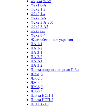
Ф2,7х4,5-А5
Ф2х1,6-А
Ф2х2,1-2
Ф2х2,1-4
Ф2х2,3-А
Ф2х2,3-А-350
Ф2х2,3-А5
Ф2х2,8-2
Ф2х2,8-4
Железобетонные укрытия
ПА 1-1
ПА 1-2
ПА 2-1
ПА 2-2
ПА 3-1
ПА 3-2
Плита опорно-анкерная П-3и
ЛЖ-1,6
ЛЖ-2,8
ЛЖ-4,4
ЛЖ-6,0
ЛЖ-8,4
Плита НСП-1
Плита НСП-2
НСП 35.10