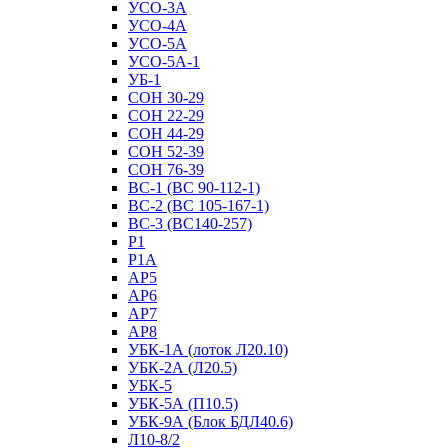
УСО-3А
УСО-4А
УСО-5А
УСО-5А-1
УБ-1
СОН 30-29
СОН 22-29
СОН 44-29
СОН 52-39
СОН 76-39
ВС-1 (ВС 90-112-1)
ВС-2 (ВС 105-167-1)
ВС-3 (ВС140-257)
Р1
Р1А
АР5
АР6
АР7
АР8
УБК-1А (лоток Л20.10)
УБК-2А (Л20.5)
УБК-5
УБК-5А (П10.5)
УБК-9А (Блок БДЛ40.6)
Л10-8/2