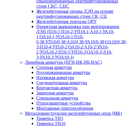
секционированных центрифугированных
стоек СКС, СЦС
Железобетонные опоры ЛЭП на основе
центрифугированных стоек СК, СЦ
Железобетонные порталы ОРУ
Проектная маркировка при монтировании
ЛЭП (П10-1;П10-2;УП10-1;А10-1;УА10-
1;ОА10-1;УОА10-1;П10-
0,38;УП10/0,38;А10/0,38;УА10/0,38;ОА10/0,38
3;П10-4;УП10-2;ОА10-2;А10-2;УА10-
2;УОА10-2;П10-5;УП10-3;ОА10-3;А10-
3;УА10-3;УОА10-3)
Линейная арматура (ПГН,НК,НБ,НАС)
Сцепная арматура
Поддерживающая арматура
Натяжная арматура
Соединительная арматура
Контактная арматура
Защитная арматура
Спиральная арматура
Птицезащитные устройства
Монтажные приспособления
Металлоконструкции железобетонных опор (МК)
Траверса ТН3
Траверса ТН10