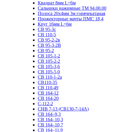
Квадрат 8мм L=6м
Сальники нажимные ТМ 94.00.00
Полоса 20х4мм 3м горячекатаная
Прожекторные мачты ПМС 18,4
Круг 16мм L=6м
СВ 95-3с
СВ 110-5
СВ 95-2-2в
СВ 95-3-2В
СВ 95-2
СВ 105-1-2
СВ 105-2-2
СВ 105-3,6
СВ 105-5,0
СВ 110-1-2а
СВ110-35
СВ 110-49
СВ 164-12
СВ 164-20
С-112-2
СНВ 7-13 (СВ130-7-14А)
СВ 164–9,3
СВ 164–10,3
СВ 164–10,7
СВ 164–11,9