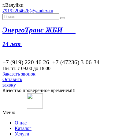
г.Валуйки
79192204626@yandex.ru
Эн
ергоТранс ЖБИ
14 лет
+7 (919) 220 46
26
+7 (47236) 3-06-34
Пн-пт: с 09.00 до 18.00
Заказать звонок
Оставить
заявку
Качество проверенное временем!!!
Меню
О нас
Каталог
Услуги