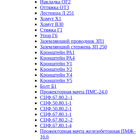
Накладка ОГ2
Оттяжка ОТ3
Лестница Л 251
Хомут Х1
Хомут В30
Стяжка Г1
Упор Г6
Заземляющий проводник ЗП1
Заземляющий стержень ЗП 250
Кронштейн РА1
Кронштейн РА4
Кронштейн У1
Кронштейн У2
Кронштейн У4
Кронштейн У5
Болт Б1
Прожекторная мачта ПМС-24.0
СЦФ.67.80.2–1
СЦФ.50.80.1-1
СЦФ.50.80.2-1
СЦФ.67.80.1-1
СЦФ.67.80.2–2
СЦФ.67.80.1-4
Прожекторная мачта железобетонная ПМЖ–
16.6