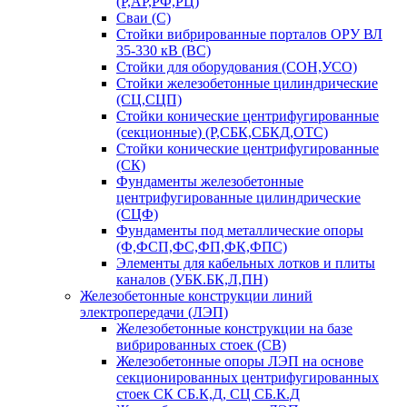
(Р,АР,РФ,РЦ)
Сваи (С)
Стойки вибрированные порталов ОРУ ВЛ
35-330 кВ (ВС)
Стойки для оборудования (СОН,УСО)
Стойки железобетонные цилиндрические
(СЦ,СЦП)
Стойки конические центрифугированные
(секционные) (Р,СБК,СБКД,ОТС)
Стойки конические центрифугированные
(СК)
Фундаменты железобетонные
центрифугированные цилиндрические
(СЦФ)
Фундаменты под металлические опоры
(Ф,ФСП,ФС,ФП,ФК,ФПС)
Элементы для кабельных лотков и плиты
каналов (УБК.БК,Л,ПН)
Железобетонные конструкции линий
электропередачи (ЛЭП)
Железобетонные конструкции на базе
вибрированных стоек (СВ)
Железобетонные опоры ЛЭП на основе
секционированных центрифугированных
стоек СК СБ.К,Д, СЦ СБ.К.Д