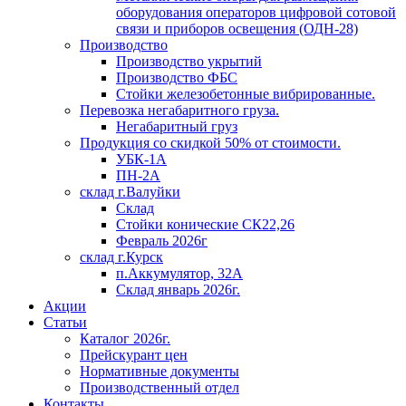
оборудования операторов цифровой сотовой
связи и приборов освещения (ОДН-28)
Производство
Производство укрытий
Производство ФБС
Стойки железобетонные вибрированные.
Перевозка негабаритного груза.
Негабаритный груз
Продукция со скидкой 50% от стоимости.
УБК-1А
ПН-2А
склад г.Валуйки
Склад
Стойки конические СК22,26
Февраль 2026г
склад г.Курск
п.Аккумулятор, 32А
Склад январь 2026г.
Акции
Статьи
Каталог 2026г.
Прейскурант цен
Нормативные документы
Производственный отдел
Контакты