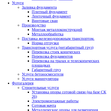
Услуги
Заливка фундамента
Плитный фундамент
Ленточный фундамент
Винтовые сваи
Производство
Монтаж металлоконструкций
Металлообработка
Поставка железнодорожным транспортом.
Норма отгрузки
Транспортная услуга (негабаритный груз)
Перевозка стоек конических
Перевозка фундаментов
Перевозка на тралах и телескопических
площадках
Габаритный груз
Услуги бетоносмесителя
Услуги манипулятора
Фотогалерея
Строительные услуги
Установка опоры сотовой связи (на базе СК
26)
Электромонтажные работы
Сотовая мачта
Металлические опоры для размещения