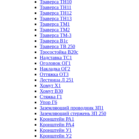
Траверса ТН10
Траверса ТН11
Траверса ТН12
Траверса ТН13
Траверса ТМ1
Траверса ТМ2
Траверса ТМ-3
Траверса В1с
Траверса ТВ 250
Тросостойка В20с
Надставка ТС1
Оголовок ОГ1
Накладка ОГ2
Оттяжка ОТ3
Лестница Л 251
Хомут Х1
Хомут В30
Стяжка Г1
Упор Г6
Заземляющий проводник ЗП1
Заземляющий стержень ЗП 250
Кронштейн РА1
Кронштейн РА4
Кронштейн У1
Кронштейн У2