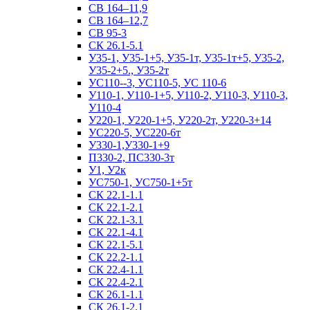
СВ 164–11,9
СВ 164–12,7
СВ 95-3
СК 26.1-5.1
У35-1, У35-1+5, У35-1т, У35-1т+5, У35-2,
У35-2+5., У35-2т
УС110--3, УС110-5, УС 110-6
У110-1, У110-1+5, У110-2, У110-3, У110-3,
У110-4
У220-1, У220-1+5, У220-2т, У220-3+14
УС220-5, УС220-6т
У330-1,У330-1+9
П330-2, ПС330-3т
У1, У2к
УС750-1, УС750-1+5т
СК 22.1-1.1
СК 22.1-2.1
СК 22.1-3.1
СК 22.1-4.1
СК 22.1-5.1
СК 22.2-1.1
СК 22.4-1.1
СК 22.4-2.1
СК 26.1-1.1
СК 26.1-2.1