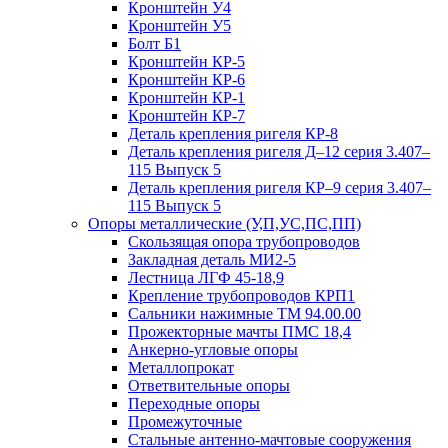
Кронштейн У4
Кронштейн У5
Болт Б1
Кронштейн КР-5
Кронштейн КР-6
Кронштейн КР-1
Кронштейн КР-7
Деталь крепления ригеля КР‑8
Деталь крепления ригеля Д–12 серия 3.407–
115 Выпуск 5
Деталь крепления ригеля КР–9 серия 3.407–
115 Выпуск 5
Опоры металлические (У,П,УС,ПС,ПП)
Скользящая опора трубопроводов
Закладная деталь МИ2-5
Лестница ЛГФ 45-18,9
Крепление трубопроводов КРП1
Сальники нажимные ТМ 94.00.00
Прожекторные мачты ПМС 18,4
Анкерно-угловые опоры
Металлопрокат
Ответвительные опоры
Переходные опоры
Промежуточные
Стальные антенно-мачтовые сооружения