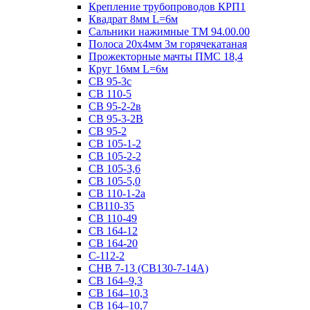
Крепление трубопроводов КРП1
Квадрат 8мм L=6м
Сальники нажимные ТМ 94.00.00
Полоса 20х4мм 3м горячекатаная
Прожекторные мачты ПМС 18,4
Круг 16мм L=6м
СВ 95-3с
СВ 110-5
СВ 95-2-2в
СВ 95-3-2В
СВ 95-2
СВ 105-1-2
СВ 105-2-2
СВ 105-3,6
СВ 105-5,0
СВ 110-1-2а
СВ110-35
СВ 110-49
СВ 164-12
СВ 164-20
С-112-2
СНВ 7-13 (СВ130-7-14А)
СВ 164–9,3
СВ 164–10,3
СВ 164–10,7