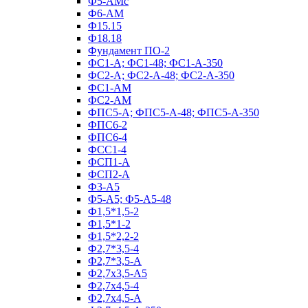
Ф5-АМс
Ф6-АМ
Ф15.15
Ф18.18
Фундамент ПО‑2
ФС1-А; ФС1-48; ФС1-А-350
ФС2-А; ФС2-А-48; ФС2-А-350
ФС1-АМ
ФС2-АМ
ФПС5-А; ФПС5-А-48; ФПС5-А-350
ФПС6-2
ФПС6-4
ФСС1-4
ФСП1-А
ФСП2-А
Ф3-А5
Ф5-А5; Ф5-А5-48
Ф1,5*1,5-2
Ф1,5*1-2
Ф1,5*2,2-2
Ф2,7*3,5-4
Ф2,7*3,5-А
Ф2,7х3,5-А5
Ф2,7х4,5-4
Ф2,7х4,5-А