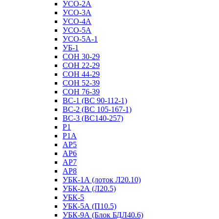
УСО-2А
УСО-3А
УСО-4А
УСО-5А
УСО-5А-1
УБ-1
СОН 30-29
СОН 22-29
СОН 44-29
СОН 52-39
СОН 76-39
ВС-1 (ВС 90-112-1)
ВС-2 (ВС 105-167-1)
ВС-3 (ВС140-257)
Р1
Р1А
АР5
АР6
АР7
АР8
УБК-1А (лоток Л20.10)
УБК-2А (Л20.5)
УБК-5
УБК-5А (П10.5)
УБК-9А (Блок БДЛ40.6)