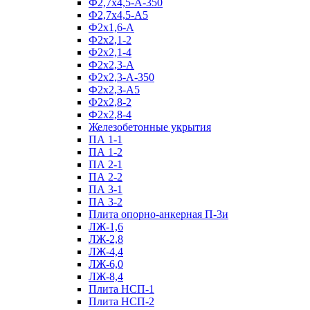
Ф2,7х4,5-А-350
Ф2,7х4,5-А5
Ф2х1,6-А
Ф2х2,1-2
Ф2х2,1-4
Ф2х2,3-А
Ф2х2,3-А-350
Ф2х2,3-А5
Ф2х2,8-2
Ф2х2,8-4
Железобетонные укрытия
ПА 1-1
ПА 1-2
ПА 2-1
ПА 2-2
ПА 3-1
ПА 3-2
Плита опорно-анкерная П-3и
ЛЖ-1,6
ЛЖ-2,8
ЛЖ-4,4
ЛЖ-6,0
ЛЖ-8,4
Плита НСП-1
Плита НСП-2