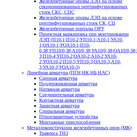
Железобетонные опоры ЛЭП на основе
секционированных центрифугированных
стоек СКС, СЦС
Железобетонные опоры ЛЭП на основе
центрифугированных стоек СК, СЦ
Железобетонные порталы ОРУ
Проектная маркировка при монтировании
ЛЭП (П10-1;П10-2;УП10-1;А10-1;УА10-
1;ОА10-1;УОА10-1;П10-
0,38;УП10/0,38;А10/0,38;УА10/0,38;ОА10/0,38
3;П10-4;УП10-2;ОА10-2;А10-2;УА10-
2;УОА10-2;П10-5;УП10-3;ОА10-3;А10-
3;УА10-3;УОА10-3)
Линейная арматура (ПГН,НК,НБ,НАС)
Сцепная арматура
Поддерживающая арматура
Натяжная арматура
Соединительная арматура
Контактная арматура
Защитная арматура
Спиральная арматура
Птицезащитные устройства
Монтажные приспособления
Металлоконструкции железобетонных опор (МК)
Траверса ТН3