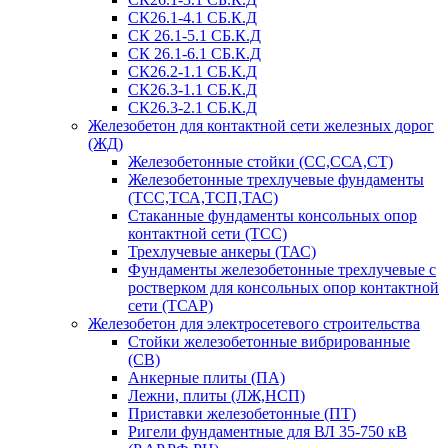
СК26.1-4.1 СБ.К.Д
СК 26.1-5.1 СБ.К.Д
СК 26.1-6.1 СБ.К.Д
СК26.2-1.1 СБ.К.Д
СК26.3-1.1 СБ.К.Д
СК26.3-2.1 СБ.К.Д
Железобетон для контактной сети железных дорог
(ЖД)
Железобетонные стойки (СС,ССА,СТ)
Железобетонные трехлучевые фундаменты
(ТСС,ТСА,ТСП,ТАС)
Стаканные фундаменты консольных опор
контактной сети (ТСС)
Трехлучевые анкеры (ТАС)
Фундаменты железобетонные трехлучевые с
ростверком для консольных опор контактной
сети (ТСАР)
Железобетон для электросетевого строительства
Стойки железобетонные вибрированные
(СВ)
Анкерные плиты (ПА)
Лежни, плиты (ЛЖ,НСП)
Приставки железобетонные (ПТ)
Ригели фундаментные для ВЛ 35-750 кВ