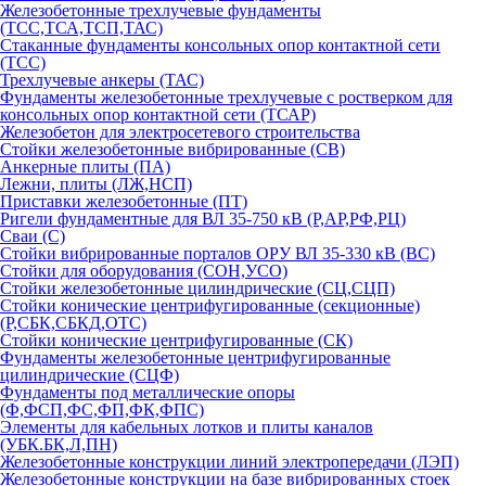
Железобетонные трехлучевые фундаменты
(ТСС,ТСА,ТСП,ТАС)
Стаканные фундаменты консольных опор контактной сети
(ТСС)
Трехлучевые анкеры (ТАС)
Фундаменты железобетонные трехлучевые с ростверком для
консольных опор контактной сети (ТСАР)
Железобетон для электросетевого строительства
Стойки железобетонные вибрированные (СВ)
Анкерные плиты (ПА)
Лежни, плиты (ЛЖ,НСП)
Приставки железобетонные (ПТ)
Ригели фундаментные для ВЛ 35-750 кВ (Р,АР,РФ,РЦ)
Сваи (С)
Стойки вибрированные порталов ОРУ ВЛ 35-330 кВ (ВС)
Стойки для оборудования (СОН,УСО)
Стойки железобетонные цилиндрические (СЦ,СЦП)
Стойки конические центрифугированные (секционные)
(Р,СБК,СБКД,ОТС)
Стойки конические центрифугированные (СК)
Фундаменты железобетонные центрифугированные
цилиндрические (СЦФ)
Фундаменты под металлические опоры
(Ф,ФСП,ФС,ФП,ФК,ФПС)
Элементы для кабельных лотков и плиты каналов
(УБК.БК,Л,ПН)
Железобетонные конструкции линий электропередачи (ЛЭП)
Железобетонные конструкции на базе вибрированных стоек