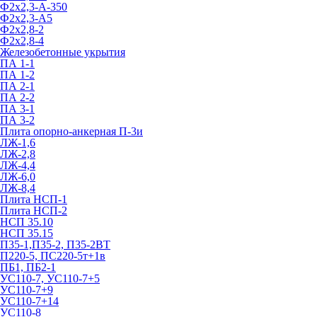
Ф2х2,3-А-350
Ф2х2,3-А5
Ф2х2,8-2
Ф2х2,8-4
Железобетонные укрытия
ПА 1-1
ПА 1-2
ПА 2-1
ПА 2-2
ПА 3-1
ПА 3-2
Плита опорно-анкерная П-3и
ЛЖ-1,6
ЛЖ-2,8
ЛЖ-4,4
ЛЖ-6,0
ЛЖ-8,4
Плита НСП-1
Плита НСП-2
НСП 35.10
НСП 35.15
П35-1,П35-2, П35-2ВТ
П220-5, ПС220-5т+1в
ПБ1, ПБ2-1
УС110-7, УС110-7+5
УС110-7+9
УС110-7+14
УС110-8