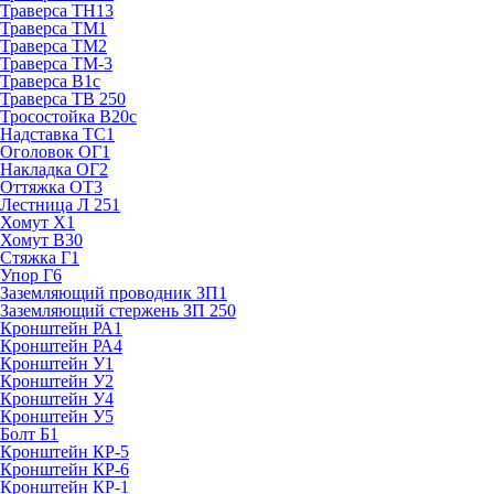
Траверса ТН13
Траверса ТМ1
Траверса ТМ2
Траверса ТМ-3
Траверса В1с
Траверса ТВ 250
Тросостойка В20с
Надставка ТС1
Оголовок ОГ1
Накладка ОГ2
Оттяжка ОТ3
Лестница Л 251
Хомут Х1
Хомут В30
Стяжка Г1
Упор Г6
Заземляющий проводник ЗП1
Заземляющий стержень ЗП 250
Кронштейн РА1
Кронштейн РА4
Кронштейн У1
Кронштейн У2
Кронштейн У4
Кронштейн У5
Болт Б1
Кронштейн КР-5
Кронштейн КР-6
Кронштейн КР-1