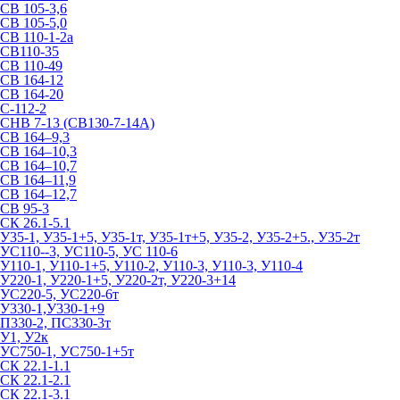
СВ 105-3,6
СВ 105-5,0
СВ 110-1-2а
СВ110-35
СВ 110-49
СВ 164-12
СВ 164-20
С-112-2
СНВ 7-13 (СВ130-7-14А)
СВ 164–9,3
СВ 164–10,3
СВ 164–10,7
СВ 164–11,9
СВ 164–12,7
СВ 95-3
СК 26.1-5.1
У35-1, У35-1+5, У35-1т, У35-1т+5, У35-2, У35-2+5., У35-2т
УС110--3, УС110-5, УС 110-6
У110-1, У110-1+5, У110-2, У110-3, У110-3, У110-4
У220-1, У220-1+5, У220-2т, У220-3+14
УС220-5, УС220-6т
У330-1,У330-1+9
П330-2, ПС330-3т
У1, У2к
УС750-1, УС750-1+5т
СК 22.1-1.1
СК 22.1-2.1
СК 22.1-3.1