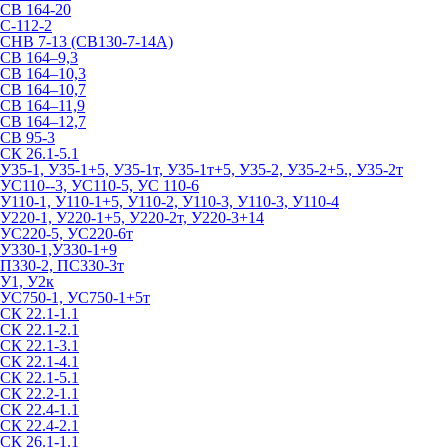
СВ 164-20
С-112-2
СНВ 7-13 (СВ130-7-14А)
СВ 164–9,3
СВ 164–10,3
СВ 164–10,7
СВ 164–11,9
СВ 164–12,7
СВ 95-3
СК 26.1-5.1
У35-1, У35-1+5, У35-1т, У35-1т+5, У35-2, У35-2+5., У35-2т
УС110--3, УС110-5, УС 110-6
У110-1, У110-1+5, У110-2, У110-3, У110-3, У110-4
У220-1, У220-1+5, У220-2т, У220-3+14
УС220-5, УС220-6т
У330-1,У330-1+9
П330-2, ПС330-3т
У1, У2к
УС750-1, УС750-1+5т
СК 22.1-1.1
СК 22.1-2.1
СК 22.1-3.1
СК 22.1-4.1
СК 22.1-5.1
СК 22.2-1.1
СК 22.4-1.1
СК 22.4-2.1
СК 26.1-1.1