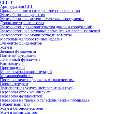
СИП-4
Арматура для СИП
Промышленное и гражданское строительство
Железобетонные укрытия
Железобетонные антенно-мачтовые сооружения
Дорожное строительство
Железобетон для строительства домов и сооружений
Железобетонные лотковые элементы каналов и туннелей
Железобетонные молниеотводные мачты
Мостовые железобетонные изделия.
Элементы фундаментов
Услуги
Заливка фундамента
Плитный фундамент
Ленточный фундамент
Винтовые сваи
Производство
Монтаж металлоконструкций
Металлообработка
Поставка железнодорожным транспортом.
Норма отгрузки
Транспортная услуга (негабаритный груз)
Перевозка стоек конических
Перевозка фундаментов
Перевозка на тралах и телескопических площадках
Габаритный груз
Услуги бетоносмесителя
Услуги манипулятора