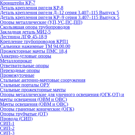
Кронштейн КР-7
Деталь крепления ригеля КР‑8
Деталь крепления ригеля Д–12 серия 3.407–115 Выпуск 5
Деталь крепления ригеля КР–9 серия 3.407–115 Выпуск 5
Опоры металлические (У,П,УС,ПС,ПП)
Скользящая опора трубопроводов
Закладная деталь МИ2-5
Лестница ЛГФ 45-18,9
Крепление трубопроводов КРП1
Сальники нажимные ТМ 94.00.00
Прожекторные мачты ПМС 18,4
Анкерно-угловые опоры
Металлопрокат
Ответвительные опоры
Переходные опоры
Промежуточные
Стальные антенно-мачтовые сооружения
Стальные порталы ОРУ
Стальные прожекторные мачты
Опоры металлические для уличного освещения (ОГК,ОТ) и
мачты освещения (ОВМ и ОВС)
Мачты освещения (ОВМ и ОВС)
Опоры граненые конические (ОГК)
Опоры трубчатые (ОТ)
Провода (СИП)
СИП-1
СИП-2
СИП-3