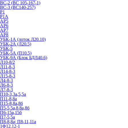
ВС-2 (ВС 105-167-1)
ВС-3 (ВС140-257)
Р1
Р1А
АР5
АР6
АР7
АР8
УБК-1А (лоток Л20.10)
УБК-2А (Л20.5)
УБК-5
УБК-5А (П10.5)
УБК-9А (Блок БДЛ40.6)
Л10-8/2
Л11-8-3
Л14-8-3
Л15-8-3
Л4-8-3
Л6-8-3
Л7-8-3
П10-3,3а,5,5а
П11-8,8а
П15-8,8а,8б
П5-5,5а,8,8а,8б
П6-15а,15б
П7-5,5а
П8-8,8а; П8-11,11а
1Ф12.12-1