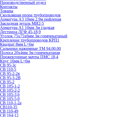
Производственный отдел
Контакты
Товары
Скользящая опора трубопроводов
Арматура А3 10мм 2.9м рифленая
Закладная деталь МИ2-5
Арматура А1 10мм 3м гладкая
Лестница ЛГФ 45-18,9
Уголок 75х75х6мм 3м горячекатаный
Крепление трубопроводов КРП1
Квадрат 8мм L=6м
Сальники нажимные ТМ 94.00.00
Полоса 20х4мм 3м горячекатаная
Прожекторные мачты ПМС 18,4
Круг 16мм L=6м
СВ 95-3с
СВ 110-5
СВ 95-2-2в
СВ 95-3-2В
СВ 95-2
СВ 105-1-2
СВ 105-2-2
СВ 105-3,6
СВ 105-5,0
СВ 110-1-2а
СВ110-35
СВ 110-49
СВ 164-12