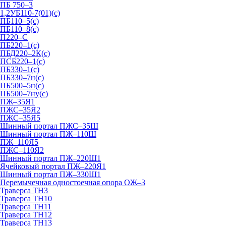
ПБ 750–3
1,2УБ110-7(01)(с)
ПБ110–5(с)
ПБ110–8(с)
П220–С
ПБ220–1(с)
ПБД220–2К(с)
ПСБ220–1(с)
ПБ330–1(с)
ПБ330–7н(с)
ПБ500–5н(с)
ПБ500–7ну(с)
ПЖ–35Я1
ПЖС–35Я2
ПЖС–35Я5
Шинный портал ПЖС–35Ш
Шинный портал ПЖ–110Ш
ПЖ–110Я5
ПЖС–110Я2
Шинный портал ПЖ–220Ш1
Ячейковый портал ПЖ–220Я1
Шинный портал ПЖ–330Ш1
Перемычечная одностоечная опора ОЖ–3
Траверса ТН3
Траверса ТН10
Траверса ТН11
Траверса ТН12
Траверса ТН13