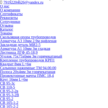
79192204626@yandex.ru
О нас
О компании
Сертификаты
Реквизиты
Сотрудники
Отзывы
Каталог
Товары
Скользящая опора трубопроводов
Арматура А3 10мм 2.9м рифленая
Закладная деталь МИ2-5
Арматура А1 10мм 3м гладкая
Лестница ЛГФ 45-18,9
Уголок 75х75х6мм 3м горячекатаный
Крепление трубопроводов КРП1
Квадрат 8мм L=6м
Сальники нажимные ТМ 94.00.00
Полоса 20х4мм 3м горячекатаная
Прожекторные мачты ПМС 18,4
Круг 16мм L=6м
СВ 95-3с
СВ 110-5
СВ 95-2-2в
СВ 95-3-2В
СВ 95-2
СВ 105-1-2
СВ 105-2-2