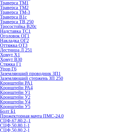
Траверса ТМ1
Траверса ТМ2
Траверса ТМ-3
Траверса В1с
Траверса ТВ 250
Тросостойка В20с
Надставка ТС1
Оголовок ОГ1
Накладка ОГ2
Оттяжка ОТ3
Лестница Л 251
Хомут Х1
Хомут В30
Стяжка Г1
Упор Г6
Заземляющий проводник ЗП1
Заземляющий стержень ЗП 250
Кронштейн РА1
Кронштейн РА4
Кронштейн У1
Кронштейн У2
Кронштейн У4
Кронштейн У5
Болт Б1
Прожекторная мачта ПМС-24.0
СЦФ.67.80.2–1
СЦФ.50.80.1-1
СЦФ.50.80.2-1