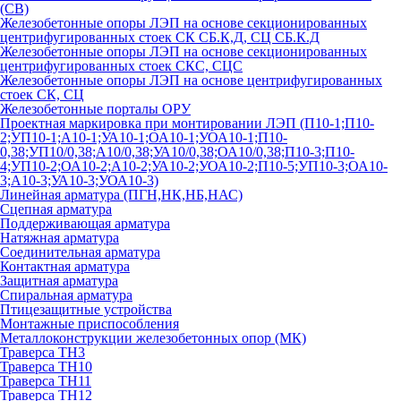
(СВ)
Железобетонные опоры ЛЭП на основе секционированных
центрифугированных стоек СК СБ.К,Д, СЦ СБ.К.Д
Железобетонные опоры ЛЭП на основе секционированных
центрифугированных стоек СКС, СЦС
Железобетонные опоры ЛЭП на основе центрифугированных
стоек СК, СЦ
Железобетонные порталы ОРУ
Проектная маркировка при монтировании ЛЭП (П10-1;П10-
2;УП10-1;А10-1;УА10-1;ОА10-1;УОА10-1;П10-
0,38;УП10/0,38;А10/0,38;УА10/0,38;ОА10/0,38;П10-3;П10-
4;УП10-2;ОА10-2;А10-2;УА10-2;УОА10-2;П10-5;УП10-3;ОА10-
3;А10-3;УА10-3;УОА10-3)
Линейная арматура (ПГН,НК,НБ,НАС)
Сцепная арматура
Поддерживающая арматура
Натяжная арматура
Соединительная арматура
Контактная арматура
Защитная арматура
Спиральная арматура
Птицезащитные устройства
Монтажные приспособления
Металлоконструкции железобетонных опор (МК)
Траверса ТН3
Траверса ТН10
Траверса ТН11
Траверса ТН12