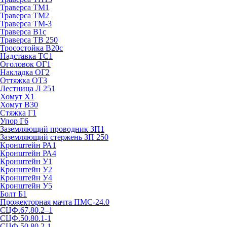
Траверса ТМ1
Траверса ТМ2
Траверса ТМ-3
Траверса В1с
Траверса ТВ 250
Тросостойка В20с
Надставка ТС1
Оголовок ОГ1
Накладка ОГ2
Оттяжка ОТ3
Лестница Л 251
Хомут Х1
Хомут В30
Стяжка Г1
Упор Г6
Заземляющий проводник ЗП1
Заземляющий стержень ЗП 250
Кронштейн РА1
Кронштейн РА4
Кронштейн У1
Кронштейн У2
Кронштейн У4
Кронштейн У5
Болт Б1
Прожекторная мачта ПМС-24.0
СЦФ.67.80.2–1
СЦФ.50.80.1-1
СЦФ.50.80.2-1