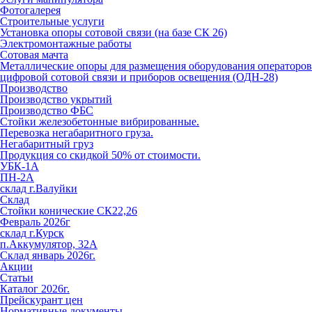
Фотогалерея
Строительные услуги
Установка опоры сотовой связи (на базе СК 26)
Электромонтажные работы
Сотовая мачта
Металлические опоры для размещения оборудования операторов
цифровой сотовой связи и приборов освещения (ОДН-28)
Производство
Производство укрытий
Производство ФБС
Стойки железобетонные вибрированные.
Перевозка негабаритного груза.
Негабаритный груз
Продукция со скидкой 50% от стоимости.
УБК-1А
ПН-2А
склад г.Валуйки
Склад
Стойки конические СК22,26
Февраль 2026г
склад г.Курск
п.Аккумулятор, 32А
Склад январь 2026г.
Акции
Статьи
Каталог 2026г.
Прейскурант цен
Нормативные документы