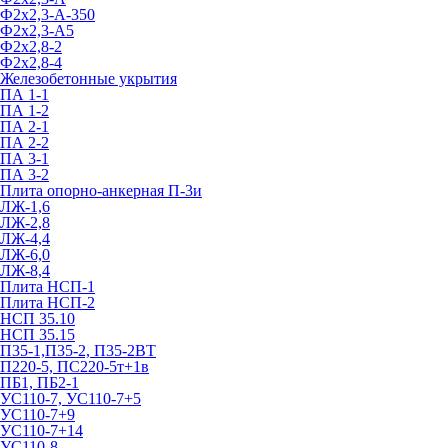
Ф2х2,3-А-350
Ф2х2,3-А5
Ф2х2,8-2
Ф2х2,8-4
Железобетонные укрытия
ПА 1-1
ПА 1-2
ПА 2-1
ПА 2-2
ПА 3-1
ПА 3-2
Плита опорно-анкерная П-3и
ЛЖ-1,6
ЛЖ-2,8
ЛЖ-4,4
ЛЖ-6,0
ЛЖ-8,4
Плита НСП-1
Плита НСП-2
НСП 35.10
НСП 35.15
П35-1,П35-2, П35-2ВТ
П220-5, ПС220-5т+1в
ПБ1, ПБ2-1
УС110-7, УС110-7+5
УС110-7+9
УС110-7+14
УС110-8