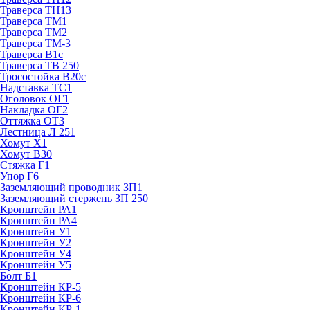
Траверса ТН13
Траверса ТМ1
Траверса ТМ2
Траверса ТМ-3
Траверса В1с
Траверса ТВ 250
Тросостойка В20с
Надставка ТС1
Оголовок ОГ1
Накладка ОГ2
Оттяжка ОТ3
Лестница Л 251
Хомут Х1
Хомут В30
Стяжка Г1
Упор Г6
Заземляющий проводник ЗП1
Заземляющий стержень ЗП 250
Кронштейн РА1
Кронштейн РА4
Кронштейн У1
Кронштейн У2
Кронштейн У4
Кронштейн У5
Болт Б1
Кронштейн КР-5
Кронштейн КР-6
Кронштейн КР-1