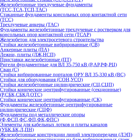
Железобетонные трехлучевые фундаменты
(ТСС,ТСА,ТСП,ТАС)
Стаканные фундаменты консольных опор контактной сети
(ТСС)
Трехлучевые анкеры (ТАС)
Фундаменты железобетонные трехлучевые с ростверком для
консольных опор контактной сети (ТСАР)
Железобетон для электросетевого строительства
Стойки железобетонные вибрированные (СВ)
Анкерные плиты (ПА)
Лежни, плиты (ЛЖ,НСП)
Приставки железобетонные (ПТ)
Ригели фундаментные для ВЛ 35-750 кВ (Р,АР,РФ,РЦ)
Сваи (С)
Стойки вибрированные порталов ОРУ ВЛ 35-330 кВ (ВС)
Стойки для оборудования (СОН,УСО)
Стойки железобетонные цилиндрические (СЦ,СЦП)
Стойки конические центрифугированные (секционные)
(Р,СБК,СБКД,ОТС)
Стойки конические центрифугированные (СК)
Фундаменты железобетонные центрифугированные
цилиндрические (СЦФ)
Фундаменты под металлические опоры
(Ф,ФСП,ФС,ФП,ФК,ФПС)
Элементы для кабельных лотков и плиты каналов
(УБК.БК,Л,ПН)
Железобетонные конструкции линий электропередачи (ЛЭП)
Железобетонные конструкции на базе вибрированных стоек