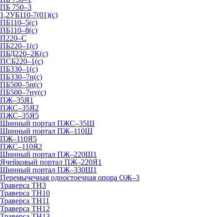
ПБ 750–3
1,2УБ110-7(01)(с)
ПБ110–5(с)
ПБ110–8(с)
П220–С
ПБ220–1(с)
ПБД220–2К(с)
ПСБ220–1(с)
ПБ330–1(с)
ПБ330–7н(с)
ПБ500–5н(с)
ПБ500–7ну(с)
ПЖ–35Я1
ПЖС–35Я2
ПЖС–35Я5
Шинный портал ПЖС–35Ш
Шинный портал ПЖ–110Ш
ПЖ–110Я5
ПЖС–110Я2
Шинный портал ПЖ–220Ш1
Ячейковый портал ПЖ–220Я1
Шинный портал ПЖ–330Ш1
Перемычечная одностоечная опора ОЖ–3
Траверса ТН3
Траверса ТН10
Траверса ТН11
Траверса ТН12
Траверса ТН13