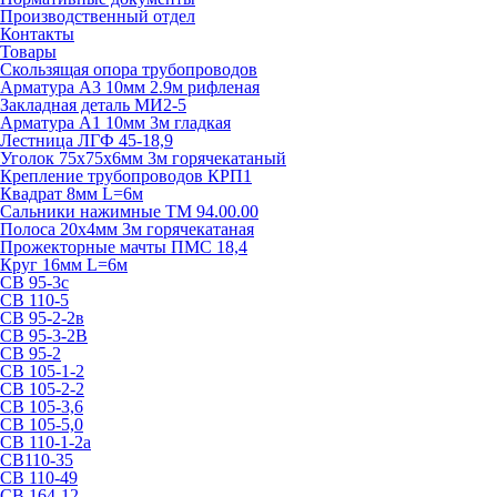
Производственный отдел
Контакты
Товары
Скользящая опора трубопроводов
Арматура А3 10мм 2.9м рифленая
Закладная деталь МИ2-5
Арматура А1 10мм 3м гладкая
Лестница ЛГФ 45-18,9
Уголок 75х75х6мм 3м горячекатаный
Крепление трубопроводов КРП1
Квадрат 8мм L=6м
Сальники нажимные ТМ 94.00.00
Полоса 20х4мм 3м горячекатаная
Прожекторные мачты ПМС 18,4
Круг 16мм L=6м
СВ 95-3с
СВ 110-5
СВ 95-2-2в
СВ 95-3-2В
СВ 95-2
СВ 105-1-2
СВ 105-2-2
СВ 105-3,6
СВ 105-5,0
СВ 110-1-2а
СВ110-35
СВ 110-49
СВ 164-12