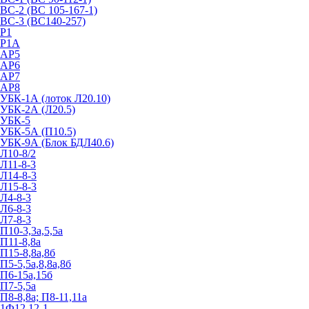
ВС-2 (ВС 105-167-1)
ВС-3 (ВС140-257)
Р1
Р1А
АР5
АР6
АР7
АР8
УБК-1А (лоток Л20.10)
УБК-2А (Л20.5)
УБК-5
УБК-5А (П10.5)
УБК-9А (Блок БДЛ40.6)
Л10-8/2
Л11-8-3
Л14-8-3
Л15-8-3
Л4-8-3
Л6-8-3
Л7-8-3
П10-3,3а,5,5а
П11-8,8а
П15-8,8а,8б
П5-5,5а,8,8а,8б
П6-15а,15б
П7-5,5а
П8-8,8а; П8-11,11а
1Ф12.12-1