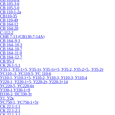
СВ 105-3,6
СВ 105-5,0
СВ 110-1-2а
СВ110-35
СВ 110-49
СВ 164-12
СВ 164-20
С-112-2
СНВ 7-13 (СВ130-7-14А)
СВ 164–9,3
СВ 164–10,3
СВ 164–10,7
СВ 164–11,9
СВ 164–12,7
СВ 95-3
СК 26.1-5.1
У35-1, У35-1+5, У35-1т, У35-1т+5, У35-2, У35-2+5., У35-2т
УС110--3, УС110-5, УС 110-6
У110-1, У110-1+5, У110-2, У110-3, У110-3, У110-4
У220-1, У220-1+5, У220-2т, У220-3+14
УС220-5, УС220-6т
У330-1,У330-1+9
П330-2, ПС330-3т
У1, У2к
УС750-1, УС750-1+5т
СК 22.1-1.1
СК 22.1-2.1
СК 22.1-3.1