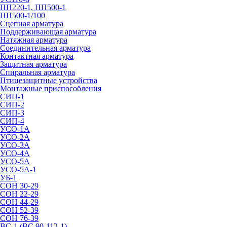
ПП220-1, ПП500-1
ПП500-1/100
Сцепная арматура
Поддерживающая арматура
Натяжная арматура
Соединительная арматура
Контактная арматура
Защитная арматура
Спиральная арматура
Птицезащитные устройства
Монтажные приспособления
СИП-1
СИП-2
СИП-3
СИП-4
УСО-1А
УСО-2А
УСО-3А
УСО-4А
УСО-5А
УСО-5А-1
УБ-1
СОН 30-29
СОН 22-29
СОН 44-29
СОН 52-39
СОН 76-39
ВС-1 (ВС 90-112-1)