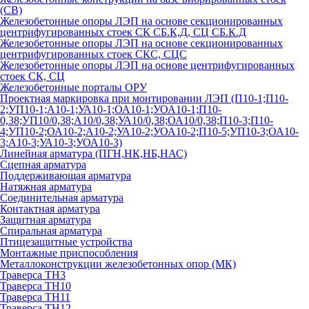
(СВ)
Железобетонные опоры ЛЭП на основе секционированных
центрифугированных стоек СК СБ.К,Д, СЦ СБ.К.Д
Железобетонные опоры ЛЭП на основе секционированных
центрифугированных стоек СКС, СЦС
Железобетонные опоры ЛЭП на основе центрифугированных
стоек СК, СЦ
Железобетонные порталы ОРУ
Проектная маркировка при монтировании ЛЭП (П10-1;П10-
2;УП10-1;А10-1;УА10-1;ОА10-1;УОА10-1;П10-
0,38;УП10/0,38;А10/0,38;УА10/0,38;ОА10/0,38;П10-3;П10-
4;УП10-2;ОА10-2;А10-2;УА10-2;УОА10-2;П10-5;УП10-3;ОА10-
3;А10-3;УА10-3;УОА10-3)
Линейная арматура (ПГН,НК,НБ,НАС)
Сцепная арматура
Поддерживающая арматура
Натяжная арматура
Соединительная арматура
Контактная арматура
Защитная арматура
Спиральная арматура
Птицезащитные устройства
Монтажные приспособления
Металлоконструкции железобетонных опор (МК)
Траверса ТН3
Траверса ТН10
Траверса ТН11
Траверса ТН12