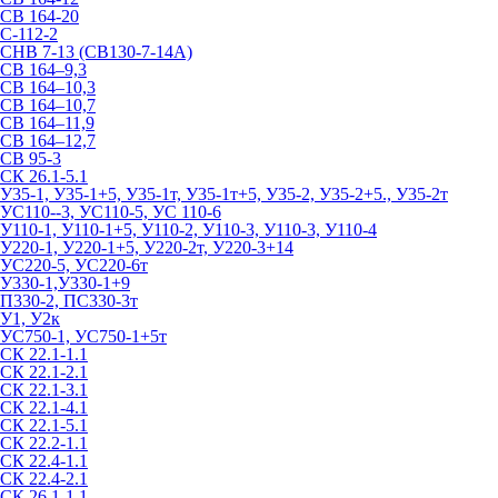
СВ 164-20
С-112-2
СНВ 7-13 (СВ130-7-14А)
СВ 164–9,3
СВ 164–10,3
СВ 164–10,7
СВ 164–11,9
СВ 164–12,7
СВ 95-3
СК 26.1-5.1
У35-1, У35-1+5, У35-1т, У35-1т+5, У35-2, У35-2+5., У35-2т
УС110--3, УС110-5, УС 110-6
У110-1, У110-1+5, У110-2, У110-3, У110-3, У110-4
У220-1, У220-1+5, У220-2т, У220-3+14
УС220-5, УС220-6т
У330-1,У330-1+9
П330-2, ПС330-3т
У1, У2к
УС750-1, УС750-1+5т
СК 22.1-1.1
СК 22.1-2.1
СК 22.1-3.1
СК 22.1-4.1
СК 22.1-5.1
СК 22.2-1.1
СК 22.4-1.1
СК 22.4-2.1
СК 26.1-1.1