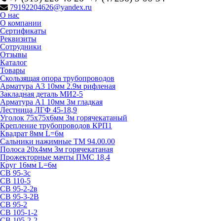
79192204626@yandex.ru
О нас
О компании
Сертификаты
Реквизиты
Сотрудники
Отзывы
Каталог
Товары
Скользящая опора трубопроводов
Арматура А3 10мм 2.9м рифленая
Закладная деталь МИ2-5
Арматура А1 10мм 3м гладкая
Лестница ЛГФ 45-18,9
Уголок 75х75х6мм 3м горячекатаный
Крепление трубопроводов КРП1
Квадрат 8мм L=6м
Сальники нажимные ТМ 94.00.00
Полоса 20х4мм 3м горячекатаная
Прожекторные мачты ПМС 18,4
Круг 16мм L=6м
СВ 95-3с
СВ 110-5
СВ 95-2-2в
СВ 95-3-2В
СВ 95-2
СВ 105-1-2
СВ 105-2-2