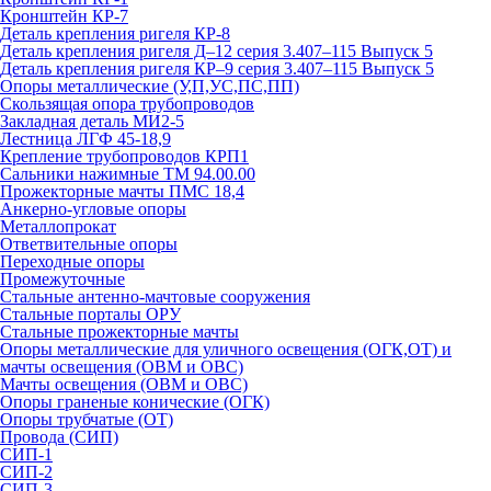
Кронштейн КР-7
Деталь крепления ригеля КР‑8
Деталь крепления ригеля Д–12 серия 3.407–115 Выпуск 5
Деталь крепления ригеля КР–9 серия 3.407–115 Выпуск 5
Опоры металлические (У,П,УС,ПС,ПП)
Скользящая опора трубопроводов
Закладная деталь МИ2-5
Лестница ЛГФ 45-18,9
Крепление трубопроводов КРП1
Сальники нажимные ТМ 94.00.00
Прожекторные мачты ПМС 18,4
Анкерно-угловые опоры
Металлопрокат
Ответвительные опоры
Переходные опоры
Промежуточные
Стальные антенно-мачтовые сооружения
Стальные порталы ОРУ
Стальные прожекторные мачты
Опоры металлические для уличного освещения (ОГК,ОТ) и
мачты освещения (ОВМ и ОВС)
Мачты освещения (ОВМ и ОВС)
Опоры граненые конические (ОГК)
Опоры трубчатые (ОТ)
Провода (СИП)
СИП-1
СИП-2
СИП-3