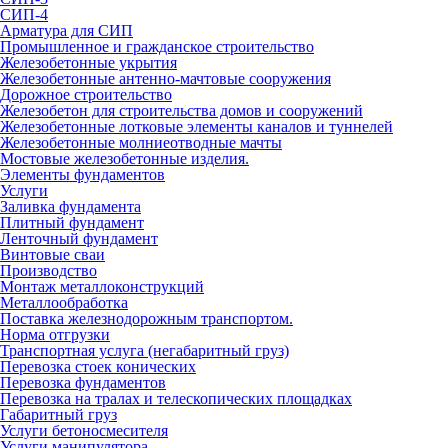
СИП-4
Арматура для СИП
Промышленное и гражданское строительство
Железобетонные укрытия
Железобетонные антенно-мачтовые сооружения
Дорожное строительство
Железобетон для строительства домов и сооружений
Железобетонные лотковые элементы каналов и туннелей
Железобетонные молниеотводные мачты
Мостовые железобетонные изделия.
Элементы фундаментов
Услуги
Заливка фундамента
Плитный фундамент
Ленточный фундамент
Винтовые сваи
Производство
Монтаж металлоконструкций
Металлообработка
Поставка железнодорожным транспортом.
Норма отгрузки
Транспортная услуга (негабаритный груз)
Перевозка стоек конических
Перевозка фундаментов
Перевозка на тралах и телескопических площадках
Габаритный груз
Услуги бетоносмесителя
Услуги манипулятора