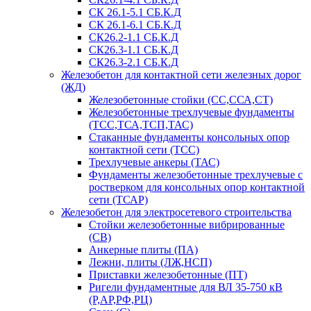
СК 26.1-5.1 СБ.К.Д
СК 26.1-6.1 СБ.К.Д
СК26.2-1.1 СБ.К.Д
СК26.3-1.1 СБ.К.Д
СК26.3-2.1 СБ.К.Д
Железобетон для контактной сети железных дорог
(ЖД)
Железобетонные стойки (СС,ССА,СТ)
Железобетонные трехлучевые фундаменты
(ТСС,ТСА,ТСП,ТАС)
Стаканные фундаменты консольных опор
контактной сети (ТСС)
Трехлучевые анкеры (ТАС)
Фундаменты железобетонные трехлучевые с
ростверком для консольных опор контактной
сети (ТСАР)
Железобетон для электросетевого строительства
Стойки железобетонные вибрированные
(СВ)
Анкерные плиты (ПА)
Лежни, плиты (ЛЖ,НСП)
Приставки железобетонные (ПТ)
Ригели фундаментные для ВЛ 35-750 кВ
(Р,АР,РФ,РЦ)