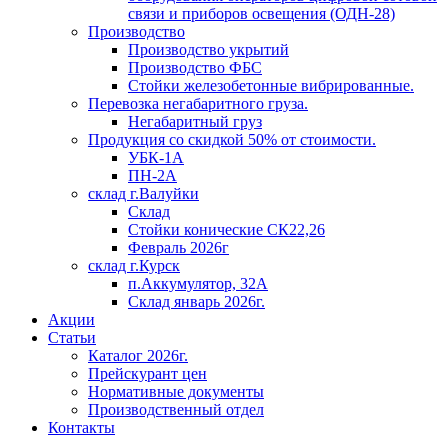
связи и приборов освещения (ОДН-28)
Производство
Производство укрытий
Производство ФБС
Стойки железобетонные вибрированные.
Перевозка негабаритного груза.
Негабаритный груз
Продукция со скидкой 50% от стоимости.
УБК-1А
ПН-2А
склад г.Валуйки
Склад
Стойки конические СК22,26
Февраль 2026г
склад г.Курск
п.Аккумулятор, 32А
Склад январь 2026г.
Акции
Статьи
Каталог 2026г.
Прейскурант цен
Нормативные документы
Производственный отдел
Контакты