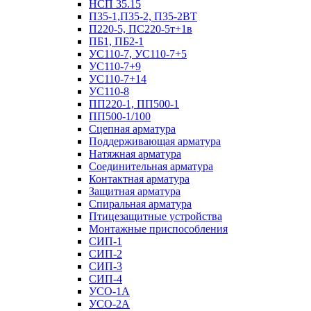
НСП 35.15
П35-1,П35-2, П35-2ВТ
П220-5, ПС220-5т+1в
ПБ1, ПБ2-1
УС110-7, УС110-7+5
УС110-7+9
УС110-7+14
УС110-8
ПП220-1, ПП500-1
ПП500-1/100
Сцепная арматура
Поддерживающая арматура
Натяжная арматура
Соединительная арматура
Контактная арматура
Защитная арматура
Спиральная арматура
Птицезащитные устройства
Монтажные приспособления
СИП-1
СИП-2
СИП-3
СИП-4
УСО-1А
УСО-2А