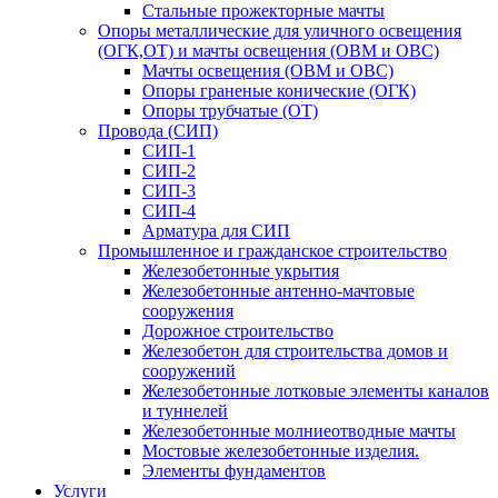
Стальные прожекторные мачты
Опоры металлические для уличного освещения
(ОГК,ОТ) и мачты освещения (ОВМ и ОВС)
Мачты освещения (ОВМ и ОВС)
Опоры граненые конические (ОГК)
Опоры трубчатые (ОТ)
Провода (СИП)
СИП-1
СИП-2
СИП-3
СИП-4
Арматура для СИП
Промышленное и гражданское строительство
Железобетонные укрытия
Железобетонные антенно-мачтовые
сооружения
Дорожное строительство
Железобетон для строительства домов и
сооружений
Железобетонные лотковые элементы каналов
и туннелей
Железобетонные молниеотводные мачты
Мостовые железобетонные изделия.
Элементы фундаментов
Услуги