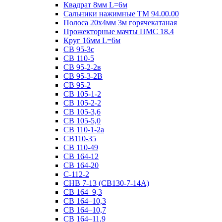
Квадрат 8мм L=6м
Сальники нажимные ТМ 94.00.00
Полоса 20х4мм 3м горячекатаная
Прожекторные мачты ПМС 18,4
Круг 16мм L=6м
СВ 95-3с
СВ 110-5
СВ 95-2-2в
СВ 95-3-2В
СВ 95-2
СВ 105-1-2
СВ 105-2-2
СВ 105-3,6
СВ 105-5,0
СВ 110-1-2а
СВ110-35
СВ 110-49
СВ 164-12
СВ 164-20
С-112-2
СНВ 7-13 (СВ130-7-14А)
СВ 164–9,3
СВ 164–10,3
СВ 164–10,7
СВ 164–11,9