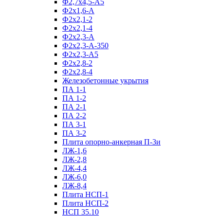
Ф2,7х4,5-А5
Ф2х1,6-А
Ф2х2,1-2
Ф2х2,1-4
Ф2х2,3-А
Ф2х2,3-А-350
Ф2х2,3-А5
Ф2х2,8-2
Ф2х2,8-4
Железобетонные укрытия
ПА 1-1
ПА 1-2
ПА 2-1
ПА 2-2
ПА 3-1
ПА 3-2
Плита опорно-анкерная П-3и
ЛЖ-1,6
ЛЖ-2,8
ЛЖ-4,4
ЛЖ-6,0
ЛЖ-8,4
Плита НСП-1
Плита НСП-2
НСП 35.10