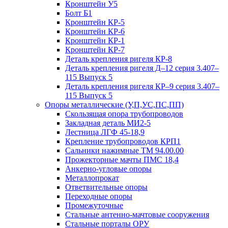
Кронштейн У5
Болт Б1
Кронштейн КР-5
Кронштейн КР-6
Кронштейн КР-1
Кронштейн КР-7
Деталь крепления ригеля КР‑8
Деталь крепления ригеля Д–12 серия 3.407–
115 Выпуск 5
Деталь крепления ригеля КР–9 серия 3.407–
115 Выпуск 5
Опоры металлические (У,П,УС,ПС,ПП)
Скользящая опора трубопроводов
Закладная деталь МИ2-5
Лестница ЛГФ 45-18,9
Крепление трубопроводов КРП1
Сальники нажимные ТМ 94.00.00
Прожекторные мачты ПМС 18,4
Анкерно-угловые опоры
Металлопрокат
Ответвительные опоры
Переходные опоры
Промежуточные
Стальные антенно-мачтовые сооружения
Стальные порталы ОРУ