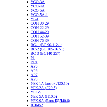
УСО-3А
УСО-4А
УСО-5А
УСО-5А-1
УБ-1
СОН 30-29
СОН 22-29
СОН 44-29
СОН 52-39
СОН 76-39
ВС-1 (ВС 90-112-1)
ВС-2 (ВС 105-167-1)
ВС-3 (ВС140-257)
Р1
Р1А
АР5
АР6
АР7
АР8
УБК-1А (лоток Л20.10)
УБК-2А (Л20.5)
УБК-5
УБК-5А (П10.5)
УБК-9А (Блок БДЛ40.6)
Л10-8/2