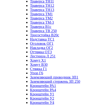
Траверса ТН11
Траверса ТН12
Траверса ТН13
Траверса ТМ1
Траверса ТМ2
Траверса ТМ-3
Траверса В1с
Траверса ТВ 250
Тросостойка В20с
Надставка ТС1
Оголовок ОГ1
Накладка ОГ2
Оттяжка ОТ3
Лестница Л 251
Хомут Х1
Хомут В30
Стяжка Г1
Упор Г6
Заземляющий проводник ЗП1
Заземляющий стержень ЗП 250
Кронштейн РА1
Кронштейн РА4
Кронштейн У1
Кронштейн У2
Кронштейн У4