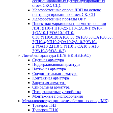
секционированных центрифугированных
стоек СКС, СЦС
Железобетонные опоры ЛЭП на основе
центрифугированных стоек СК, СЦ
Железобетонные порталы ОРУ
Проектная маркировка при монтировании
ЛЭП (П10-1;П10-2;УП10-1;А10-1;УА10-
1;ОА10-1;УОА10-1;П10-
0,38;УП10/0,38;А10/0,38;УА10/0,38;ОА10/0,38
3;П10-4;УП10-2;ОА10-2;А10-2;УА10-
2;УОА10-2;П10-5;УП10-3;ОА10-3;А10-
3;УА10-3;УОА10-3)
Линейная арматура (ПГН,НК,НБ,НАС)
Сцепная арматура
Поддерживающая арматура
Натяжная арматура
Соединительная арматура
Контактная арматура
Защитная арматура
Спиральная арматура
Птицезащитные устройства
Монтажные приспособления
Металлоконструкции железобетонных опор (МК)
Траверса ТН3
Траверса ТН10