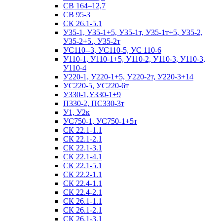
СВ 164–12,7
СВ 95-3
СК 26.1-5.1
У35-1, У35-1+5, У35-1т, У35-1т+5, У35-2,
У35-2+5., У35-2т
УС110--3, УС110-5, УС 110-6
У110-1, У110-1+5, У110-2, У110-3, У110-3,
У110-4
У220-1, У220-1+5, У220-2т, У220-3+14
УС220-5, УС220-6т
У330-1,У330-1+9
П330-2, ПС330-3т
У1, У2к
УС750-1, УС750-1+5т
СК 22.1-1.1
СК 22.1-2.1
СК 22.1-3.1
СК 22.1-4.1
СК 22.1-5.1
СК 22.2-1.1
СК 22.4-1.1
СК 22.4-2.1
СК 26.1-1.1
СК 26.1-2.1
СК 26.1-3.1