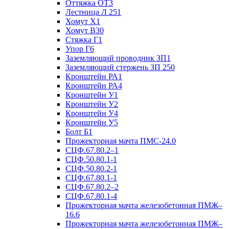
Оттяжка ОТ3
Лестница Л 251
Хомут Х1
Хомут В30
Стяжка Г1
Упор Г6
Заземляющий проводник ЗП1
Заземляющий стержень ЗП 250
Кронштейн РА1
Кронштейн РА4
Кронштейн У1
Кронштейн У2
Кронштейн У4
Кронштейн У5
Болт Б1
Прожекторная мачта ПМС-24.0
СЦФ.67.80.2–1
СЦФ.50.80.1-1
СЦФ.50.80.2-1
СЦФ.67.80.1-1
СЦФ.67.80.2–2
СЦФ.67.80.1-4
Прожекторная мачта железобетонная ПМЖ–
16.6
Прожекторная мачта железобетонная ПМЖ–