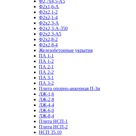
Ф2,7х4,5-А5
Ф2х1,6-А
Ф2х2,1-2
Ф2х2,1-4
Ф2х2,3-А
Ф2х2,3-А-350
Ф2х2,3-А5
Ф2х2,8-2
Ф2х2,8-4
Железобетонные укрытия
ПА 1-1
ПА 1-2
ПА 2-1
ПА 2-2
ПА 3-1
ПА 3-2
Плита опорно-анкерная П-3и
ЛЖ-1,6
ЛЖ-2,8
ЛЖ-4,4
ЛЖ-6,0
ЛЖ-8,4
Плита НСП-1
Плита НСП-2
НСП 35.10