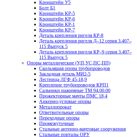
Кронштейн У5
Болт Б1
Кронштейн КР-5
Кронштейн КР-6
Кронштейн КР-1
Кронштейн КР-7
Деталь крепления ригеля КР‑8
Деталь крепления ригеля Д–12 серия 3.407–
115 Выпуск 5
Деталь крепления ригеля КР–9 серия 3.407–
115 Выпуск 5
Опоры металлические (У,П,УС,ПС,ПП)
Скользящая опора трубопроводов
Закладная деталь МИ2-5
Лестница ЛГФ 45-18,9
Крепление трубопроводов КРП1
Сальники нажимные ТМ 94.00.00
Прожекторные мачты ПМС 18,4
Анкерно-угловые опоры
Металлопрокат
Ответвительные опоры
Переходные опоры
Промежуточные
Стальные антенно-мачтовые сооружения
Стальные порталы ОРУ