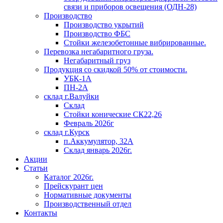
связи и приборов освещения (ОДН-28)
Производство
Производство укрытий
Производство ФБС
Стойки железобетонные вибрированные.
Перевозка негабаритного груза.
Негабаритный груз
Продукция со скидкой 50% от стоимости.
УБК-1А
ПН-2А
склад г.Валуйки
Склад
Стойки конические СК22,26
Февраль 2026г
склад г.Курск
п.Аккумулятор, 32А
Склад январь 2026г.
Акции
Статьи
Каталог 2026г.
Прейскурант цен
Нормативные документы
Производственный отдел
Контакты