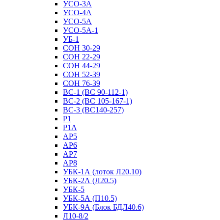
УСО-3А
УСО-4А
УСО-5А
УСО-5А-1
УБ-1
СОН 30-29
СОН 22-29
СОН 44-29
СОН 52-39
СОН 76-39
ВС-1 (ВС 90-112-1)
ВС-2 (ВС 105-167-1)
ВС-3 (ВС140-257)
Р1
Р1А
АР5
АР6
АР7
АР8
УБК-1А (лоток Л20.10)
УБК-2А (Л20.5)
УБК-5
УБК-5А (П10.5)
УБК-9А (Блок БДЛ40.6)
Л10-8/2