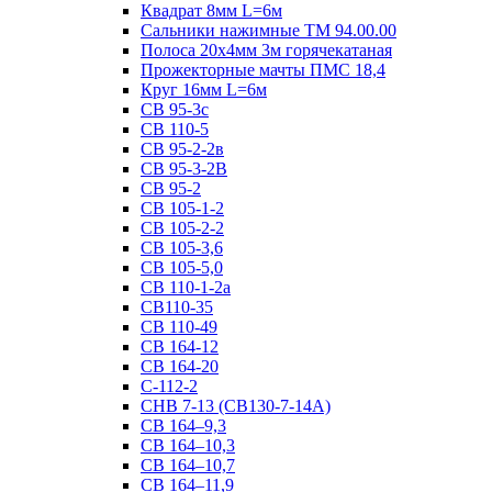
Квадрат 8мм L=6м
Сальники нажимные ТМ 94.00.00
Полоса 20х4мм 3м горячекатаная
Прожекторные мачты ПМС 18,4
Круг 16мм L=6м
СВ 95-3с
СВ 110-5
СВ 95-2-2в
СВ 95-3-2В
СВ 95-2
СВ 105-1-2
СВ 105-2-2
СВ 105-3,6
СВ 105-5,0
СВ 110-1-2а
СВ110-35
СВ 110-49
СВ 164-12
СВ 164-20
С-112-2
СНВ 7-13 (СВ130-7-14А)
СВ 164–9,3
СВ 164–10,3
СВ 164–10,7
СВ 164–11,9