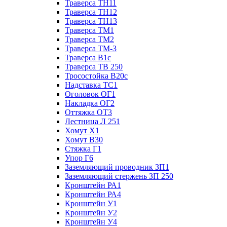
Траверса ТН11
Траверса ТН12
Траверса ТН13
Траверса ТМ1
Траверса ТМ2
Траверса ТМ-3
Траверса В1с
Траверса ТВ 250
Тросостойка В20с
Надставка ТС1
Оголовок ОГ1
Накладка ОГ2
Оттяжка ОТ3
Лестница Л 251
Хомут Х1
Хомут В30
Стяжка Г1
Упор Г6
Заземляющий проводник ЗП1
Заземляющий стержень ЗП 250
Кронштейн РА1
Кронштейн РА4
Кронштейн У1
Кронштейн У2
Кронштейн У4