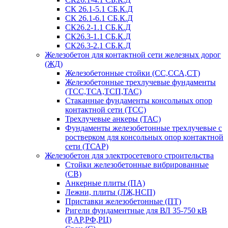
СК 26.1-5.1 СБ.К.Д
СК 26.1-6.1 СБ.К.Д
СК26.2-1.1 СБ.К.Д
СК26.3-1.1 СБ.К.Д
СК26.3-2.1 СБ.К.Д
Железобетон для контактной сети железных дорог
(ЖД)
Железобетонные стойки (СС,ССА,СТ)
Железобетонные трехлучевые фундаменты
(ТСС,ТСА,ТСП,ТАС)
Стаканные фундаменты консольных опор
контактной сети (ТСС)
Трехлучевые анкеры (ТАС)
Фундаменты железобетонные трехлучевые с
ростверком для консольных опор контактной
сети (ТСАР)
Железобетон для электросетевого строительства
Стойки железобетонные вибрированные
(СВ)
Анкерные плиты (ПА)
Лежни, плиты (ЛЖ,НСП)
Приставки железобетонные (ПТ)
Ригели фундаментные для ВЛ 35-750 кВ
(Р,АР,РФ,РЦ)