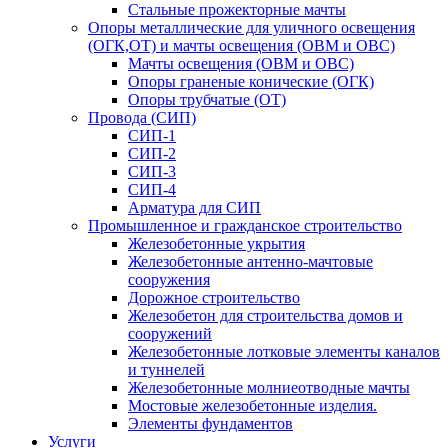
Стальные прожекторные мачты
Опоры металлические для уличного освещения
(ОГК,ОТ) и мачты освещения (ОВМ и ОВС)
Мачты освещения (ОВМ и ОВС)
Опоры граненые конические (ОГК)
Опоры трубчатые (ОТ)
Провода (СИП)
СИП-1
СИП-2
СИП-3
СИП-4
Арматура для СИП
Промышленное и гражданское строительство
Железобетонные укрытия
Железобетонные антенно-мачтовые
сооружения
Дорожное строительство
Железобетон для строительства домов и
сооружений
Железобетонные лотковые элементы каналов
и туннелей
Железобетонные молниеотводные мачты
Мостовые железобетонные изделия.
Элементы фундаментов
Услуги