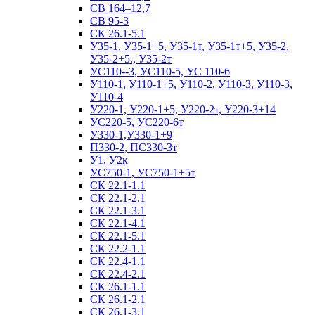
СВ 164–12,7
СВ 95-3
СК 26.1-5.1
У35-1, У35-1+5, У35-1т, У35-1т+5, У35-2,
У35-2+5., У35-2т
УС110--3, УС110-5, УС 110-6
У110-1, У110-1+5, У110-2, У110-3, У110-3,
У110-4
У220-1, У220-1+5, У220-2т, У220-3+14
УС220-5, УС220-6т
У330-1,У330-1+9
П330-2, ПС330-3т
У1, У2к
УС750-1, УС750-1+5т
СК 22.1-1.1
СК 22.1-2.1
СК 22.1-3.1
СК 22.1-4.1
СК 22.1-5.1
СК 22.2-1.1
СК 22.4-1.1
СК 22.4-2.1
СК 26.1-1.1
СК 26.1-2.1
СК 26.1-3.1