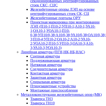
секционированных центрифугированных
стоек СКС, СЦС
Железобетонные опоры ЛЭП на основе
центрифугированных стоек СК, СЦ
Железобетонные порталы ОРУ
Проектная маркировка при монтировании
ЛЭП (П10-1;П10-2;УП10-1;А10-1;УА10-
1;ОА10-1;УОА10-1;П10-
0,38;УП10/0,38;А10/0,38;УА10/0,38;ОА10/0,38
3;П10-4;УП10-2;ОА10-2;А10-2;УА10-
2;УОА10-2;П10-5;УП10-3;ОА10-3;А10-
3;УА10-3;УОА10-3)
Линейная арматура (ПГН,НК,НБ,НАС)
Сцепная арматура
Поддерживающая арматура
Натяжная арматура
Соединительная арматура
Контактная арматура
Защитная арматура
Спиральная арматура
Птицезащитные устройства
Монтажные приспособления
Металлоконструкции железобетонных опор (МК)
Траверса ТН3
Траверса ТН10