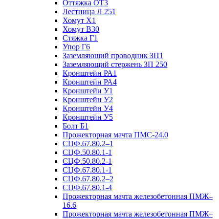
Оттяжка ОТ3
Лестница Л 251
Хомут Х1
Хомут В30
Стяжка Г1
Упор Г6
Заземляющий проводник ЗП1
Заземляющий стержень ЗП 250
Кронштейн РА1
Кронштейн РА4
Кронштейн У1
Кронштейн У2
Кронштейн У4
Кронштейн У5
Болт Б1
Прожекторная мачта ПМС-24.0
СЦФ.67.80.2–1
СЦФ.50.80.1-1
СЦФ.50.80.2-1
СЦФ.67.80.1-1
СЦФ.67.80.2–2
СЦФ.67.80.1-4
Прожекторная мачта железобетонная ПМЖ–
16.6
Прожекторная мачта железобетонная ПМЖ–