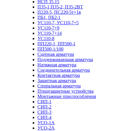
НСП 35.15
П35-1,П35-2, П35-2ВТ
П220-5, ПС220-5т+1в
ПБ1, ПБ2-1
УС110-7, УС110-7+5
УС110-7+9
УС110-7+14
УС110-8
ПП220-1, ПП500-1
ПП500-1/100
Сцепная арматура
Поддерживающая арматура
Натяжная арматура
Соединительная арматура
Контактная арматура
Защитная арматура
Спиральная арматура
Птицезащитные устройства
Монтажные приспособления
СИП-1
СИП-2
СИП-3
СИП-4
УСО-1А
УСО-2А