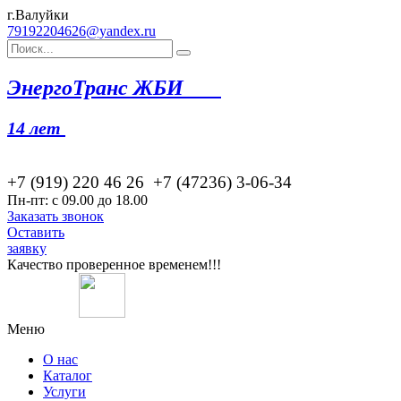
г.Валуйки
79192204626@yandex.ru
Эн
ергоТранс ЖБИ
14 лет
+7 (919) 220 46
26
+7 (47236) 3-06-34
Пн-пт: с 09.00 до 18.00
Заказать звонок
Оставить
заявку
Качество проверенное временем!!!
Меню
О нас
Каталог
Услуги