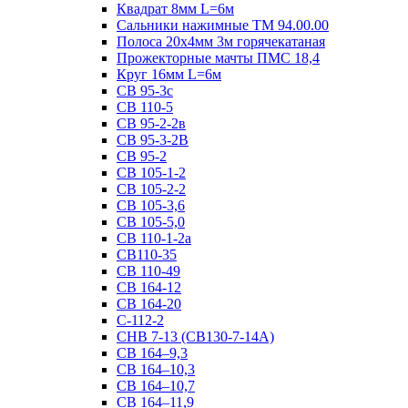
Квадрат 8мм L=6м
Сальники нажимные ТМ 94.00.00
Полоса 20х4мм 3м горячекатаная
Прожекторные мачты ПМС 18,4
Круг 16мм L=6м
СВ 95-3с
СВ 110-5
СВ 95-2-2в
СВ 95-3-2В
СВ 95-2
СВ 105-1-2
СВ 105-2-2
СВ 105-3,6
СВ 105-5,0
СВ 110-1-2а
СВ110-35
СВ 110-49
СВ 164-12
СВ 164-20
С-112-2
СНВ 7-13 (СВ130-7-14А)
СВ 164–9,3
СВ 164–10,3
СВ 164–10,7
СВ 164–11,9