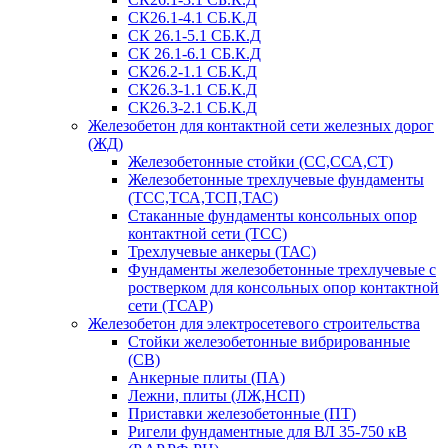
СК26.1-4.1 СБ.К.Д
СК 26.1-5.1 СБ.К.Д
СК 26.1-6.1 СБ.К.Д
СК26.2-1.1 СБ.К.Д
СК26.3-1.1 СБ.К.Д
СК26.3-2.1 СБ.К.Д
Железобетон для контактной сети железных дорог
(ЖД)
Железобетонные стойки (СС,ССА,СТ)
Железобетонные трехлучевые фундаменты
(ТСС,ТСА,ТСП,ТАС)
Стаканные фундаменты консольных опор
контактной сети (ТСС)
Трехлучевые анкеры (ТАС)
Фундаменты железобетонные трехлучевые с
ростверком для консольных опор контактной
сети (ТСАР)
Железобетон для электросетевого строительства
Стойки железобетонные вибрированные
(СВ)
Анкерные плиты (ПА)
Лежни, плиты (ЛЖ,НСП)
Приставки железобетонные (ПТ)
Ригели фундаментные для ВЛ 35-750 кВ