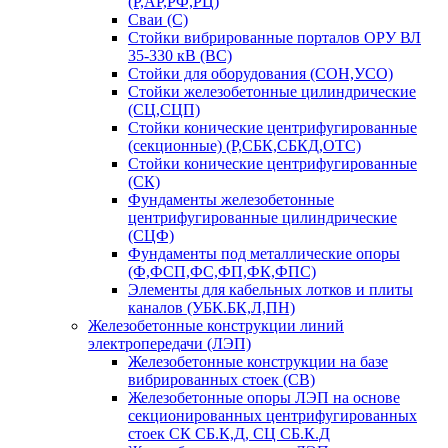
(Р,АР,РФ,РЦ)
Сваи (С)
Стойки вибрированные порталов ОРУ ВЛ
35-330 кВ (ВС)
Стойки для оборудования (СОН,УСО)
Стойки железобетонные цилиндрические
(СЦ,СЦП)
Стойки конические центрифугированные
(секционные) (Р,СБК,СБКД,ОТС)
Стойки конические центрифугированные
(СК)
Фундаменты железобетонные
центрифугированные цилиндрические
(СЦФ)
Фундаменты под металлические опоры
(Ф,ФСП,ФС,ФП,ФК,ФПС)
Элементы для кабельных лотков и плиты
каналов (УБК.БК,Л,ПН)
Железобетонные конструкции линий
электропередачи (ЛЭП)
Железобетонные конструкции на базе
вибрированных стоек (СВ)
Железобетонные опоры ЛЭП на основе
секционированных центрифугированных
стоек СК СБ.К,Д, СЦ СБ.К.Д