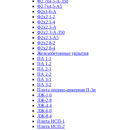
Ф2,7х4,5-А-350
Ф2,7х4,5-А5
Ф2х1,6-А
Ф2х2,1-2
Ф2х2,1-4
Ф2х2,3-А
Ф2х2,3-А-350
Ф2х2,3-А5
Ф2х2,8-2
Ф2х2,8-4
Железобетонные укрытия
ПА 1-1
ПА 1-2
ПА 2-1
ПА 2-2
ПА 3-1
ПА 3-2
Плита опорно-анкерная П-3и
ЛЖ-1,6
ЛЖ-2,8
ЛЖ-4,4
ЛЖ-6,0
ЛЖ-8,4
Плита НСП-1
Плита НСП-2