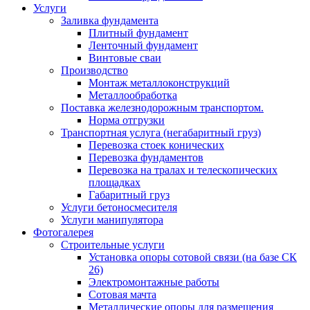
Услуги
Заливка фундамента
Плитный фундамент
Ленточный фундамент
Винтовые сваи
Производство
Монтаж металлоконструкций
Металлообработка
Поставка железнодорожным транспортом.
Норма отгрузки
Транспортная услуга (негабаритный груз)
Перевозка стоек конических
Перевозка фундаментов
Перевозка на тралах и телескопических
площадках
Габаритный груз
Услуги бетоносмесителя
Услуги манипулятора
Фотогалерея
Строительные услуги
Установка опоры сотовой связи (на базе СК
26)
Электромонтажные работы
Сотовая мачта
Металлические опоры для размещения