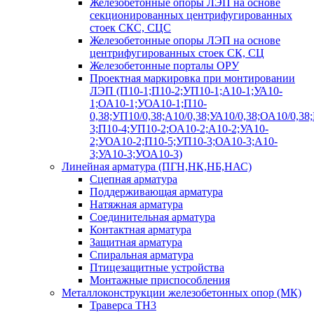
Железобетонные опоры ЛЭП на основе
секционированных центрифугированных
стоек СКС, СЦС
Железобетонные опоры ЛЭП на основе
центрифугированных стоек СК, СЦ
Железобетонные порталы ОРУ
Проектная маркировка при монтировании
ЛЭП (П10-1;П10-2;УП10-1;А10-1;УА10-
1;ОА10-1;УОА10-1;П10-
0,38;УП10/0,38;А10/0,38;УА10/0,38;ОА10/0,38
3;П10-4;УП10-2;ОА10-2;А10-2;УА10-
2;УОА10-2;П10-5;УП10-3;ОА10-3;А10-
3;УА10-3;УОА10-3)
Линейная арматура (ПГН,НК,НБ,НАС)
Сцепная арматура
Поддерживающая арматура
Натяжная арматура
Соединительная арматура
Контактная арматура
Защитная арматура
Спиральная арматура
Птицезащитные устройства
Монтажные приспособления
Металлоконструкции железобетонных опор (МК)
Траверса ТН3