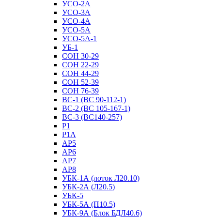
УСО-2А
УСО-3А
УСО-4А
УСО-5А
УСО-5А-1
УБ-1
СОН 30-29
СОН 22-29
СОН 44-29
СОН 52-39
СОН 76-39
ВС-1 (ВС 90-112-1)
ВС-2 (ВС 105-167-1)
ВС-3 (ВС140-257)
Р1
Р1А
АР5
АР6
АР7
АР8
УБК-1А (лоток Л20.10)
УБК-2А (Л20.5)
УБК-5
УБК-5А (П10.5)
УБК-9А (Блок БДЛ40.6)