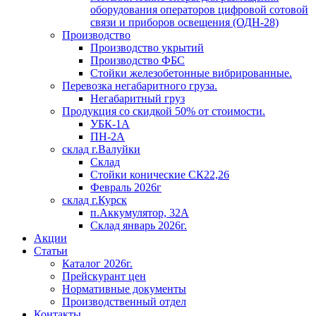
оборудования операторов цифровой сотовой
связи и приборов освещения (ОДН-28)
Производство
Производство укрытий
Производство ФБС
Стойки железобетонные вибрированные.
Перевозка негабаритного груза.
Негабаритный груз
Продукция со скидкой 50% от стоимости.
УБК-1А
ПН-2А
склад г.Валуйки
Склад
Стойки конические СК22,26
Февраль 2026г
склад г.Курск
п.Аккумулятор, 32А
Склад январь 2026г.
Акции
Статьи
Каталог 2026г.
Прейскурант цен
Нормативные документы
Производственный отдел
Контакты