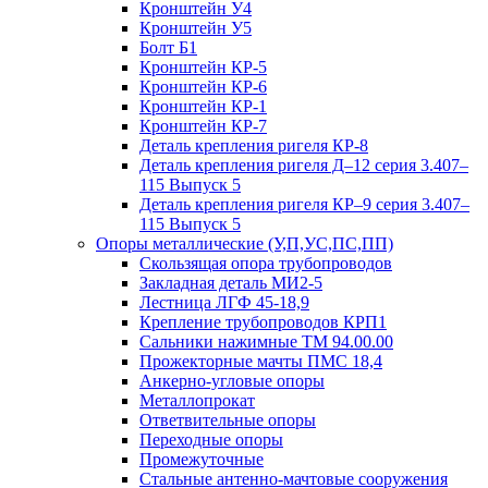
Кронштейн У4
Кронштейн У5
Болт Б1
Кронштейн КР-5
Кронштейн КР-6
Кронштейн КР-1
Кронштейн КР-7
Деталь крепления ригеля КР‑8
Деталь крепления ригеля Д–12 серия 3.407–
115 Выпуск 5
Деталь крепления ригеля КР–9 серия 3.407–
115 Выпуск 5
Опоры металлические (У,П,УС,ПС,ПП)
Скользящая опора трубопроводов
Закладная деталь МИ2-5
Лестница ЛГФ 45-18,9
Крепление трубопроводов КРП1
Сальники нажимные ТМ 94.00.00
Прожекторные мачты ПМС 18,4
Анкерно-угловые опоры
Металлопрокат
Ответвительные опоры
Переходные опоры
Промежуточные
Стальные антенно-мачтовые сооружения