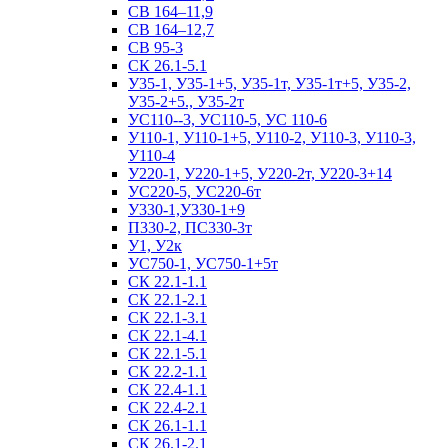
СВ 164–11,9
СВ 164–12,7
СВ 95-3
СК 26.1-5.1
У35-1, У35-1+5, У35-1т, У35-1т+5, У35-2,
У35-2+5., У35-2т
УС110--3, УС110-5, УС 110-6
У110-1, У110-1+5, У110-2, У110-3, У110-3,
У110-4
У220-1, У220-1+5, У220-2т, У220-3+14
УС220-5, УС220-6т
У330-1,У330-1+9
П330-2, ПС330-3т
У1, У2к
УС750-1, УС750-1+5т
СК 22.1-1.1
СК 22.1-2.1
СК 22.1-3.1
СК 22.1-4.1
СК 22.1-5.1
СК 22.2-1.1
СК 22.4-1.1
СК 22.4-2.1
СК 26.1-1.1
СК 26.1-2.1