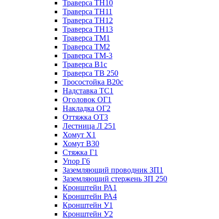
Траверса ТН10
Траверса ТН11
Траверса ТН12
Траверса ТН13
Траверса ТМ1
Траверса ТМ2
Траверса ТМ-3
Траверса В1с
Траверса ТВ 250
Тросостойка В20с
Надставка ТС1
Оголовок ОГ1
Накладка ОГ2
Оттяжка ОТ3
Лестница Л 251
Хомут Х1
Хомут В30
Стяжка Г1
Упор Г6
Заземляющий проводник ЗП1
Заземляющий стержень ЗП 250
Кронштейн РА1
Кронштейн РА4
Кронштейн У1
Кронштейн У2