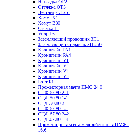
Накладка ОГ2
Оттяжка ОТ3
Лестница Л 251
Хомут Х1
Хомут В30
Стяжка Г1
Упор Г6
Заземляющий проводник ЗП1
Заземляющий стержень ЗП 250
Кронштейн РА1
Кронштейн РА4
Кронштейн У1
Кронштейн У2
Кронштейн У4
Кронштейн У5
Болт Б1
Прожекторная мачта ПМС-24.0
СЦФ.67.80.2–1
СЦФ.50.80.1-1
СЦФ.50.80.2-1
СЦФ.67.80.1-1
СЦФ.67.80.2–2
СЦФ.67.80.1-4
Прожекторная мачта железобетонная ПМЖ–
16.6