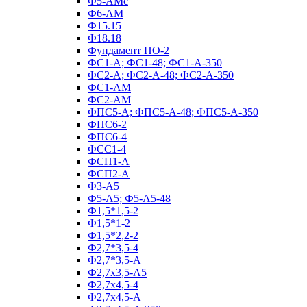
Ф5-АМс
Ф6-АМ
Ф15.15
Ф18.18
Фундамент ПО‑2
ФС1-А; ФС1-48; ФС1-А-350
ФС2-А; ФС2-А-48; ФС2-А-350
ФС1-АМ
ФС2-АМ
ФПС5-А; ФПС5-А-48; ФПС5-А-350
ФПС6-2
ФПС6-4
ФСС1-4
ФСП1-А
ФСП2-А
Ф3-А5
Ф5-А5; Ф5-А5-48
Ф1,5*1,5-2
Ф1,5*1-2
Ф1,5*2,2-2
Ф2,7*3,5-4
Ф2,7*3,5-А
Ф2,7х3,5-А5
Ф2,7х4,5-4
Ф2,7х4,5-А