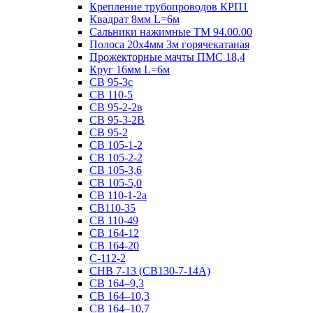
Крепление трубопроводов КРП1
Квадрат 8мм L=6м
Сальники нажимные ТМ 94.00.00
Полоса 20х4мм 3м горячекатаная
Прожекторные мачты ПМС 18,4
Круг 16мм L=6м
СВ 95-3с
СВ 110-5
СВ 95-2-2в
СВ 95-3-2В
СВ 95-2
СВ 105-1-2
СВ 105-2-2
СВ 105-3,6
СВ 105-5,0
СВ 110-1-2а
СВ110-35
СВ 110-49
СВ 164-12
СВ 164-20
С-112-2
СНВ 7-13 (СВ130-7-14А)
СВ 164–9,3
СВ 164–10,3
СВ 164–10,7