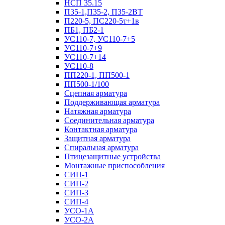
НСП 35.15
П35-1,П35-2, П35-2ВТ
П220-5, ПС220-5т+1в
ПБ1, ПБ2-1
УС110-7, УС110-7+5
УС110-7+9
УС110-7+14
УС110-8
ПП220-1, ПП500-1
ПП500-1/100
Сцепная арматура
Поддерживающая арматура
Натяжная арматура
Соединительная арматура
Контактная арматура
Защитная арматура
Спиральная арматура
Птицезащитные устройства
Монтажные приспособления
СИП-1
СИП-2
СИП-3
СИП-4
УСО-1А
УСО-2А