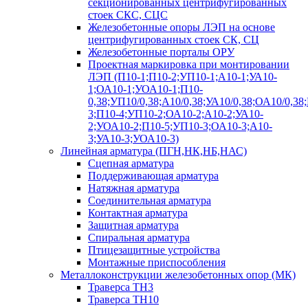
секционированных центрифугированных
стоек СКС, СЦС
Железобетонные опоры ЛЭП на основе
центрифугированных стоек СК, СЦ
Железобетонные порталы ОРУ
Проектная маркировка при монтировании
ЛЭП (П10-1;П10-2;УП10-1;А10-1;УА10-
1;ОА10-1;УОА10-1;П10-
0,38;УП10/0,38;А10/0,38;УА10/0,38;ОА10/0,38
3;П10-4;УП10-2;ОА10-2;А10-2;УА10-
2;УОА10-2;П10-5;УП10-3;ОА10-3;А10-
3;УА10-3;УОА10-3)
Линейная арматура (ПГН,НК,НБ,НАС)
Сцепная арматура
Поддерживающая арматура
Натяжная арматура
Соединительная арматура
Контактная арматура
Защитная арматура
Спиральная арматура
Птицезащитные устройства
Монтажные приспособления
Металлоконструкции железобетонных опор (МК)
Траверса ТН3
Траверса ТН10