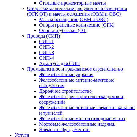
Стальные прожекторные мачты
Опоры металлические для уличного освещения
(ОГК,ОТ) и мачты освещения (ОВМ и ОВС)
Мачты освещения (ОВМ и ОВС)
Опоры граненые конические (ОГК)
Опоры трубчатые (ОТ)
Провода (СИП)
СИП-1
СИП-2
СИП-3
СИП-4
Арматура для СИП
Промышленное и гражданское строительство
Железобетонные укрытия
Железобетонные антенно-мачтовые
сооружения
Дорожное строительство
Железобетон для строительства домов и
сооружений
Железобетонные лотковые элементы каналов
и туннелей
Железобетонные молниеотводные мачты
Мостовые железобетонные изделия.
Элементы фундаментов
Услуги