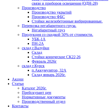
связи и приборов освещения (ОДН-28)
Производство
Производство укрытий
Производство ФБС
Стойки железобетонные вибрированные.
Перевозка негабаритного груза.
Негабаритный груз
Продукция со скидкой 50% от стоимости.
УБК-1А
ПН-2А
склад г.Валуйки
Склад
Стойки конические СК22,26
Февраль 2026г
склад г.Курск
п.Аккумулятор, 32А
Склад январь 2026г.
Акции
Статьи
Каталог 2026г.
Прейскурант цен
Нормативные документы
Производственный отдел
Контакты