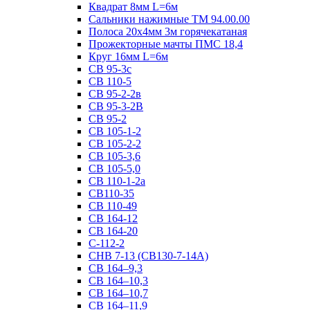
Квадрат 8мм L=6м
Сальники нажимные ТМ 94.00.00
Полоса 20х4мм 3м горячекатаная
Прожекторные мачты ПМС 18,4
Круг 16мм L=6м
СВ 95-3с
СВ 110-5
СВ 95-2-2в
СВ 95-3-2В
СВ 95-2
СВ 105-1-2
СВ 105-2-2
СВ 105-3,6
СВ 105-5,0
СВ 110-1-2а
СВ110-35
СВ 110-49
СВ 164-12
СВ 164-20
С-112-2
СНВ 7-13 (СВ130-7-14А)
СВ 164–9,3
СВ 164–10,3
СВ 164–10,7
СВ 164–11,9