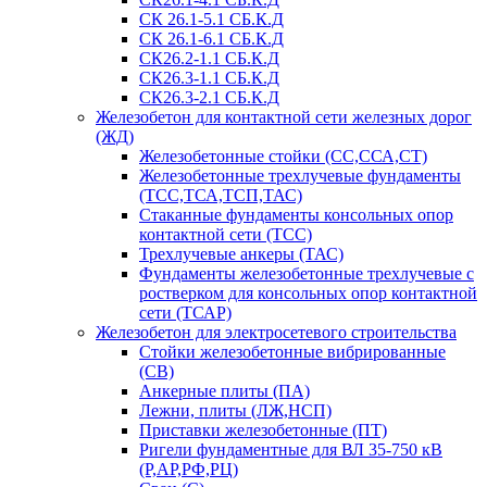
СК 26.1-5.1 СБ.К.Д
СК 26.1-6.1 СБ.К.Д
СК26.2-1.1 СБ.К.Д
СК26.3-1.1 СБ.К.Д
СК26.3-2.1 СБ.К.Д
Железобетон для контактной сети железных дорог
(ЖД)
Железобетонные стойки (СС,ССА,СТ)
Железобетонные трехлучевые фундаменты
(ТСС,ТСА,ТСП,ТАС)
Стаканные фундаменты консольных опор
контактной сети (ТСС)
Трехлучевые анкеры (ТАС)
Фундаменты железобетонные трехлучевые с
ростверком для консольных опор контактной
сети (ТСАР)
Железобетон для электросетевого строительства
Стойки железобетонные вибрированные
(СВ)
Анкерные плиты (ПА)
Лежни, плиты (ЛЖ,НСП)
Приставки железобетонные (ПТ)
Ригели фундаментные для ВЛ 35-750 кВ
(Р,АР,РФ,РЦ)