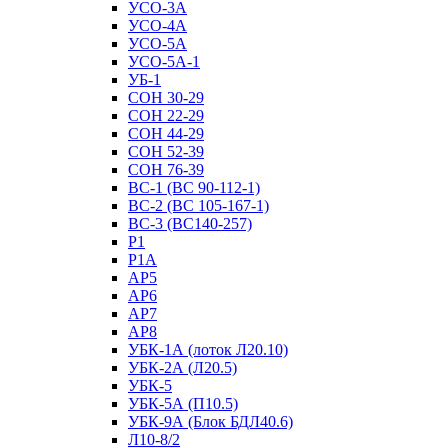
УСО-3А
УСО-4А
УСО-5А
УСО-5А-1
УБ-1
СОН 30-29
СОН 22-29
СОН 44-29
СОН 52-39
СОН 76-39
ВС-1 (ВС 90-112-1)
ВС-2 (ВС 105-167-1)
ВС-3 (ВС140-257)
Р1
Р1А
АР5
АР6
АР7
АР8
УБК-1А (лоток Л20.10)
УБК-2А (Л20.5)
УБК-5
УБК-5А (П10.5)
УБК-9А (Блок БДЛ40.6)
Л10-8/2