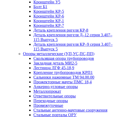
Кронштейн У5
Болт Б1
Кронштейн КР-5
Кронштейн КР-6
Кронштейн КР-1
Кронштейн КР-7
Деталь крепления ригеля КР‑8
Деталь крепления ригеля Д–12 серия 3.407–
115 Выпуск 5
Деталь крепления ригеля КР–9 серия 3.407–
115 Выпуск 5
Опоры металлические (У,П,УС,ПС,ПП)
Скользящая опора трубопроводов
Закладная деталь МИ2-5
Лестница ЛГФ 45-18,9
Крепление трубопроводов КРП1
Сальники нажимные ТМ 94.00.00
Прожекторные мачты ПМС 18,4
Анкерно-угловые опоры
Металлопрокат
Ответвительные опоры
Переходные опоры
Промежуточные
Стальные антенно-мачтовые сооружения
Стальные порталы ОРУ