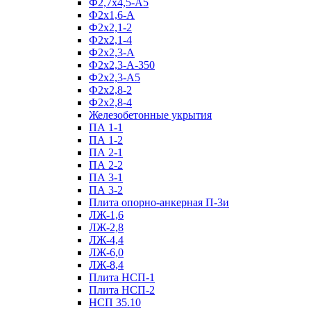
Ф2,7х4,5-А5
Ф2х1,6-А
Ф2х2,1-2
Ф2х2,1-4
Ф2х2,3-А
Ф2х2,3-А-350
Ф2х2,3-А5
Ф2х2,8-2
Ф2х2,8-4
Железобетонные укрытия
ПА 1-1
ПА 1-2
ПА 2-1
ПА 2-2
ПА 3-1
ПА 3-2
Плита опорно-анкерная П-3и
ЛЖ-1,6
ЛЖ-2,8
ЛЖ-4,4
ЛЖ-6,0
ЛЖ-8,4
Плита НСП-1
Плита НСП-2
НСП 35.10