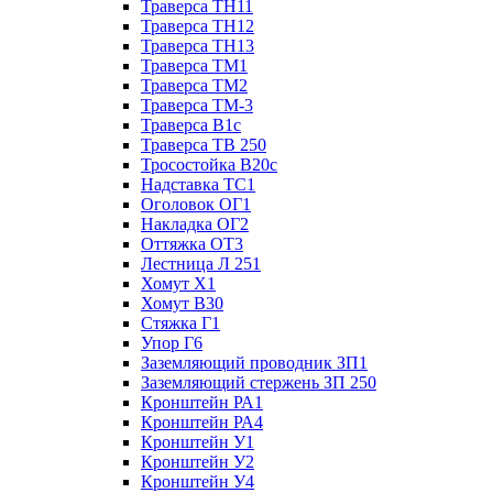
Траверса ТН11
Траверса ТН12
Траверса ТН13
Траверса ТМ1
Траверса ТМ2
Траверса ТМ-3
Траверса В1с
Траверса ТВ 250
Тросостойка В20с
Надставка ТС1
Оголовок ОГ1
Накладка ОГ2
Оттяжка ОТ3
Лестница Л 251
Хомут Х1
Хомут В30
Стяжка Г1
Упор Г6
Заземляющий проводник ЗП1
Заземляющий стержень ЗП 250
Кронштейн РА1
Кронштейн РА4
Кронштейн У1
Кронштейн У2
Кронштейн У4