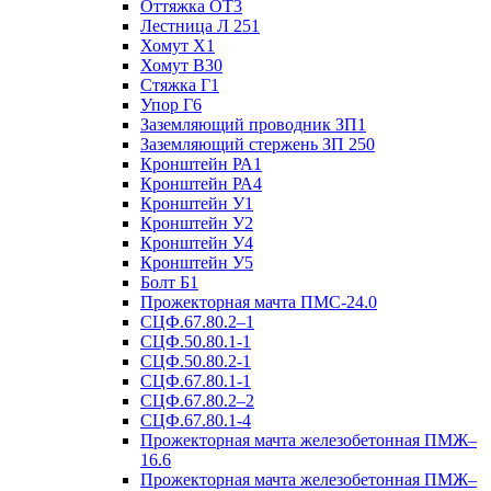
Оттяжка ОТ3
Лестница Л 251
Хомут Х1
Хомут В30
Стяжка Г1
Упор Г6
Заземляющий проводник ЗП1
Заземляющий стержень ЗП 250
Кронштейн РА1
Кронштейн РА4
Кронштейн У1
Кронштейн У2
Кронштейн У4
Кронштейн У5
Болт Б1
Прожекторная мачта ПМС-24.0
СЦФ.67.80.2–1
СЦФ.50.80.1-1
СЦФ.50.80.2-1
СЦФ.67.80.1-1
СЦФ.67.80.2–2
СЦФ.67.80.1-4
Прожекторная мачта железобетонная ПМЖ–
16.6
Прожекторная мачта железобетонная ПМЖ–