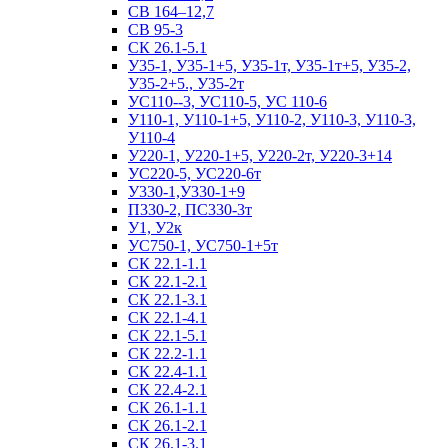
СВ 164–12,7
СВ 95-3
СК 26.1-5.1
У35-1, У35-1+5, У35-1т, У35-1т+5, У35-2,
У35-2+5., У35-2т
УС110--3, УС110-5, УС 110-6
У110-1, У110-1+5, У110-2, У110-3, У110-3,
У110-4
У220-1, У220-1+5, У220-2т, У220-3+14
УС220-5, УС220-6т
У330-1,У330-1+9
П330-2, ПС330-3т
У1, У2к
УС750-1, УС750-1+5т
СК 22.1-1.1
СК 22.1-2.1
СК 22.1-3.1
СК 22.1-4.1
СК 22.1-5.1
СК 22.2-1.1
СК 22.4-1.1
СК 22.4-2.1
СК 26.1-1.1
СК 26.1-2.1
СК 26.1-3.1