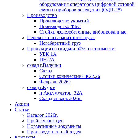
оборудования операторов цифровой сотовой
связи и приборов освещения (ОДН-28)
Производство
Производство укрытий
Производство ФБС
Стойки железобетонные вибрированные.
Перевозка негабаритного груза.
Негабаритный груз
Продукция со скидкой 50% от стоимости.
УБК-1А
ПН-2А
склад г.Валуйки
Склад
Стойки конические СК22,26
Февраль 2026г
склад г.Курск
п.Аккумулятор, 32А
Склад январь 2026г.
Акции
Статьи
Каталог 2026г.
Прейскурант цен
Нормативные документы
Производственный отдел
Контакты