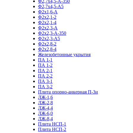
Ф2,7х4,5-А-350
Ф2,7х4,5-А5
Ф2х1,6-А
Ф2х2,1-2
Ф2х2,1-4
Ф2х2,3-А
Ф2х2,3-А-350
Ф2х2,3-А5
Ф2х2,8-2
Ф2х2,8-4
Железобетонные укрытия
ПА 1-1
ПА 1-2
ПА 2-1
ПА 2-2
ПА 3-1
ПА 3-2
Плита опорно-анкерная П-3и
ЛЖ-1,6
ЛЖ-2,8
ЛЖ-4,4
ЛЖ-6,0
ЛЖ-8,4
Плита НСП-1
Плита НСП-2