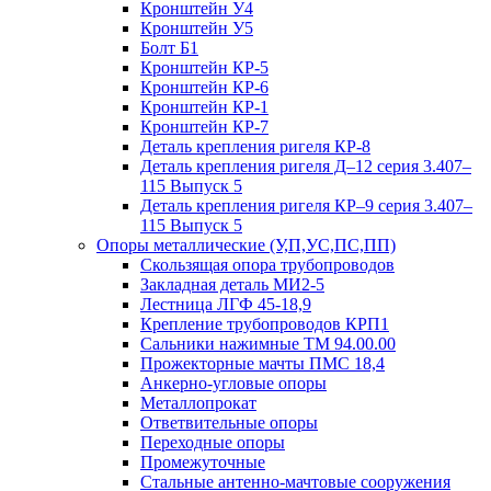
Кронштейн У4
Кронштейн У5
Болт Б1
Кронштейн КР-5
Кронштейн КР-6
Кронштейн КР-1
Кронштейн КР-7
Деталь крепления ригеля КР‑8
Деталь крепления ригеля Д–12 серия 3.407–
115 Выпуск 5
Деталь крепления ригеля КР–9 серия 3.407–
115 Выпуск 5
Опоры металлические (У,П,УС,ПС,ПП)
Скользящая опора трубопроводов
Закладная деталь МИ2-5
Лестница ЛГФ 45-18,9
Крепление трубопроводов КРП1
Сальники нажимные ТМ 94.00.00
Прожекторные мачты ПМС 18,4
Анкерно-угловые опоры
Металлопрокат
Ответвительные опоры
Переходные опоры
Промежуточные
Стальные антенно-мачтовые сооружения