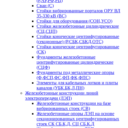
(Р,АР,РФ,РЦ)
Сваи (С)
Стойки вибрированные порталов ОРУ ВЛ
35-330 кВ (ВС)
Стойки для оборудования (СОН,УСО)
Стойки железобетонные цилиндрические
(СЦ,СЦП)
Стойки конические центрифугированные
(секционные) (Р,СБК,СБКД,ОТС)
Стойки конические центрифугированные
(СК)
Фундаменты железобетонные
центрифугированные цилиндрические
(СЦФ)
Фундаменты под металлические опоры
(Ф,ФСП,ФС,ФП,ФК,ФПС)
Элементы для кабельных лотков и плиты
каналов (УБК.БК,Л,ПН)
Железобетонные конструкции линий
электропередачи (ЛЭП)
Железобетонные конструкции на базе
вибрированных стоек (СВ)
Железобетонные опоры ЛЭП на основе
секционированных центрифугированных
стоек СК СБ.К,Д, СЦ СБ.К.Д