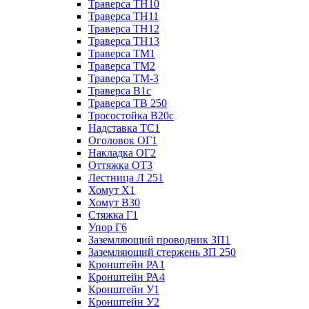
Траверса ТН10
Траверса ТН11
Траверса ТН12
Траверса ТН13
Траверса ТМ1
Траверса ТМ2
Траверса ТМ-3
Траверса В1с
Траверса ТВ 250
Тросостойка В20с
Надставка ТС1
Оголовок ОГ1
Накладка ОГ2
Оттяжка ОТ3
Лестница Л 251
Хомут Х1
Хомут В30
Стяжка Г1
Упор Г6
Заземляющий проводник ЗП1
Заземляющий стержень ЗП 250
Кронштейн РА1
Кронштейн РА4
Кронштейн У1
Кронштейн У2