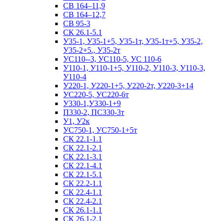
СВ 164–11,9
СВ 164–12,7
СВ 95-3
СК 26.1-5.1
У35-1, У35-1+5, У35-1т, У35-1т+5, У35-2,
У35-2+5., У35-2т
УС110--3, УС110-5, УС 110-6
У110-1, У110-1+5, У110-2, У110-3, У110-3,
У110-4
У220-1, У220-1+5, У220-2т, У220-3+14
УС220-5, УС220-6т
У330-1,У330-1+9
П330-2, ПС330-3т
У1, У2к
УС750-1, УС750-1+5т
СК 22.1-1.1
СК 22.1-2.1
СК 22.1-3.1
СК 22.1-4.1
СК 22.1-5.1
СК 22.2-1.1
СК 22.4-1.1
СК 22.4-2.1
СК 26.1-1.1
СК 26.1-2.1