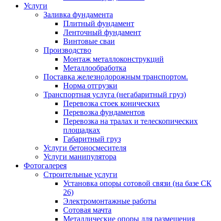
Услуги
Заливка фундамента
Плитный фундамент
Ленточный фундамент
Винтовые сваи
Производство
Монтаж металлоконструкций
Металлообработка
Поставка железнодорожным транспортом.
Норма отгрузки
Транспортная услуга (негабаритный груз)
Перевозка стоек конических
Перевозка фундаментов
Перевозка на тралах и телескопических
площадках
Габаритный груз
Услуги бетоносмесителя
Услуги манипулятора
Фотогалерея
Строительные услуги
Установка опоры сотовой связи (на базе СК
26)
Электромонтажные работы
Сотовая мачта
Металлические опоры для размещения