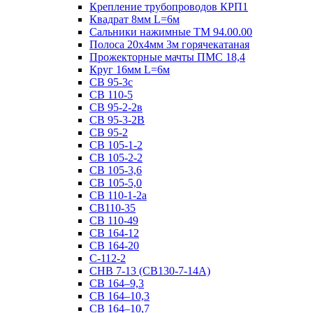
Крепление трубопроводов КРП1
Квадрат 8мм L=6м
Сальники нажимные ТМ 94.00.00
Полоса 20х4мм 3м горячекатаная
Прожекторные мачты ПМС 18,4
Круг 16мм L=6м
СВ 95-3с
СВ 110-5
СВ 95-2-2в
СВ 95-3-2В
СВ 95-2
СВ 105-1-2
СВ 105-2-2
СВ 105-3,6
СВ 105-5,0
СВ 110-1-2а
СВ110-35
СВ 110-49
СВ 164-12
СВ 164-20
С-112-2
СНВ 7-13 (СВ130-7-14А)
СВ 164–9,3
СВ 164–10,3
СВ 164–10,7