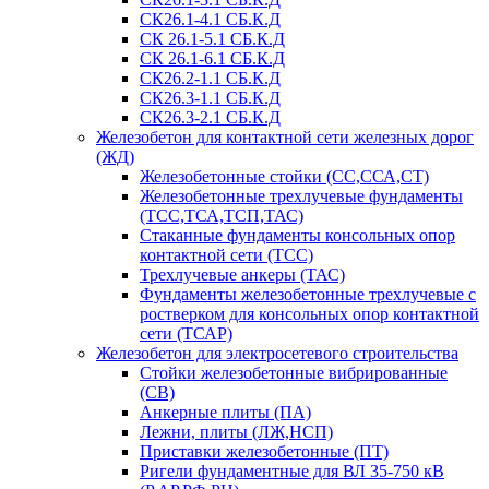
СК26.1-4.1 СБ.К.Д
СК 26.1-5.1 СБ.К.Д
СК 26.1-6.1 СБ.К.Д
СК26.2-1.1 СБ.К.Д
СК26.3-1.1 СБ.К.Д
СК26.3-2.1 СБ.К.Д
Железобетон для контактной сети железных дорог
(ЖД)
Железобетонные стойки (СС,ССА,СТ)
Железобетонные трехлучевые фундаменты
(ТСС,ТСА,ТСП,ТАС)
Стаканные фундаменты консольных опор
контактной сети (ТСС)
Трехлучевые анкеры (ТАС)
Фундаменты железобетонные трехлучевые с
ростверком для консольных опор контактной
сети (ТСАР)
Железобетон для электросетевого строительства
Стойки железобетонные вибрированные
(СВ)
Анкерные плиты (ПА)
Лежни, плиты (ЛЖ,НСП)
Приставки железобетонные (ПТ)
Ригели фундаментные для ВЛ 35-750 кВ