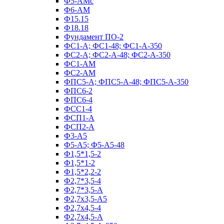
Ф5-АМс
Ф6-АМ
Ф15.15
Ф18.18
Фундамент ПО‑2
ФС1-А; ФС1-48; ФС1-А-350
ФС2-А; ФС2-А-48; ФС2-А-350
ФС1-АМ
ФС2-АМ
ФПС5-А; ФПС5-А-48; ФПС5-А-350
ФПС6-2
ФПС6-4
ФСС1-4
ФСП1-А
ФСП2-А
Ф3-А5
Ф5-А5; Ф5-А5-48
Ф1,5*1,5-2
Ф1,5*1-2
Ф1,5*2,2-2
Ф2,7*3,5-4
Ф2,7*3,5-А
Ф2,7х3,5-А5
Ф2,7х4,5-4
Ф2,7х4,5-А