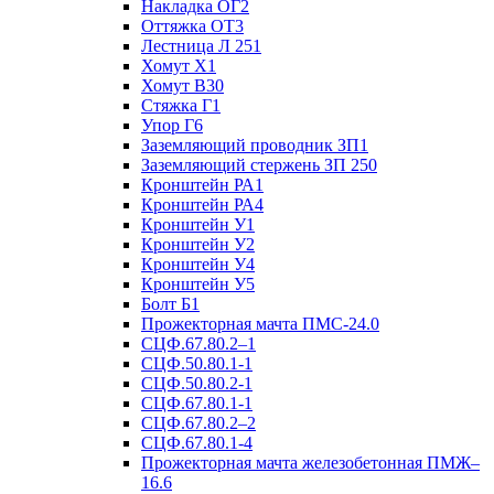
Накладка ОГ2
Оттяжка ОТ3
Лестница Л 251
Хомут Х1
Хомут В30
Стяжка Г1
Упор Г6
Заземляющий проводник ЗП1
Заземляющий стержень ЗП 250
Кронштейн РА1
Кронштейн РА4
Кронштейн У1
Кронштейн У2
Кронштейн У4
Кронштейн У5
Болт Б1
Прожекторная мачта ПМС-24.0
СЦФ.67.80.2–1
СЦФ.50.80.1-1
СЦФ.50.80.2-1
СЦФ.67.80.1-1
СЦФ.67.80.2–2
СЦФ.67.80.1-4
Прожекторная мачта железобетонная ПМЖ–
16.6