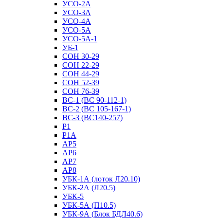
УСО-2А
УСО-3А
УСО-4А
УСО-5А
УСО-5А-1
УБ-1
СОН 30-29
СОН 22-29
СОН 44-29
СОН 52-39
СОН 76-39
ВС-1 (ВС 90-112-1)
ВС-2 (ВС 105-167-1)
ВС-3 (ВС140-257)
Р1
Р1А
АР5
АР6
АР7
АР8
УБК-1А (лоток Л20.10)
УБК-2А (Л20.5)
УБК-5
УБК-5А (П10.5)
УБК-9А (Блок БДЛ40.6)