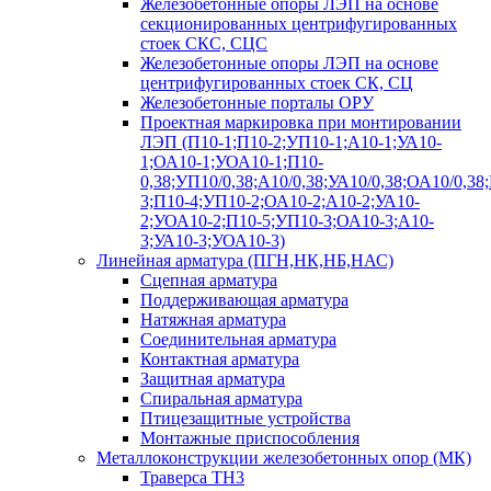
Железобетонные опоры ЛЭП на основе
секционированных центрифугированных
стоек СКС, СЦС
Железобетонные опоры ЛЭП на основе
центрифугированных стоек СК, СЦ
Железобетонные порталы ОРУ
Проектная маркировка при монтировании
ЛЭП (П10-1;П10-2;УП10-1;А10-1;УА10-
1;ОА10-1;УОА10-1;П10-
0,38;УП10/0,38;А10/0,38;УА10/0,38;ОА10/0,38
3;П10-4;УП10-2;ОА10-2;А10-2;УА10-
2;УОА10-2;П10-5;УП10-3;ОА10-3;А10-
3;УА10-3;УОА10-3)
Линейная арматура (ПГН,НК,НБ,НАС)
Сцепная арматура
Поддерживающая арматура
Натяжная арматура
Соединительная арматура
Контактная арматура
Защитная арматура
Спиральная арматура
Птицезащитные устройства
Монтажные приспособления
Металлоконструкции железобетонных опор (МК)
Траверса ТН3